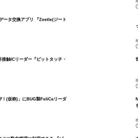
単データ交換アプリ 『Zeetle(ジート
接触ICリーダー『ピットタッチ・
(仮称)」にBUG製FeliCaリーダ