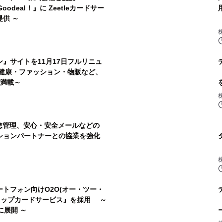
odeal！』に Zeetleカードサー
供 ～
ョン』サイトを11月17日フルリニュ
健康・ファッション・物販など、
が満載～
怠管理、安心・安全メールなどの
ションパートナーとの協業を強化
トフォン向けO2O(オー・ツー・
eショップカードサービス』を採用 ～
に展開 ～