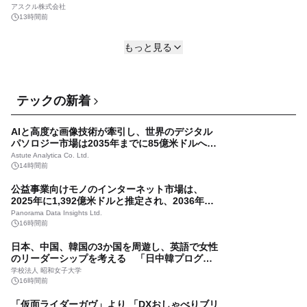
「福岡 夏の魅力発見キャンペーン」開催！抽選
アスクル株式会社
で「野球観戦チケット」や「博多和牛ロースス
13時間前
テーキ」が当選！さらに500円クーポンプレゼン
JA全農の産直通販JAタウン
進化したトータルステーションのエントリーモ
ト～ＪＡタウン「博多うまかショップ」で８月
2日前
もっと見る
デル 『GM-120シリーズ』を発売
１１日まで～
株式会社トプコン
13時間前
2026年9月期 第3四半期決算のお知らせ
テックの新着
株式会社ニーズウェル
13時間前
AIと高度な画像技術が牽引し、世界のデジタル
パソロジー市場は2035年までに85億米ドルへと
予約制で専門家にじっくり個別相談できる 無料
急拡大する見通し
イベント「Kite Meete」を東京・大崎で開催
Astute Analytica Co. Ltd.
14時間前
株式会社松井製作所
13時間前
公益事業向けモノのインターネット市場は、
2025年に1,392億米ドルと推定され、2036年ま
累計2,000名超、開催2周年の不動産交流会 業界
でに6,387億米ドルに達すると予測されており、
約150名が渋谷に集結
Panorama Data Insights Ltd.
予測期間（2026年～2036年）
16時間前
株式会社あどばる
13時間前
日本、中国、韓国の3か国を周遊し、英語で女性
のリーダーシップを考える 「日中韓プログラ
クローズドループ型神経刺激市場、イノベーシ
ム」昭和女子大学で開催
ョンと患者中心の治療法に牽引され2035年まで
学校法人 昭和女子大学
に60億米ドルへ急拡大の見通し
16時間前
Astute Analytica Co. Ltd.
14時間前
「仮面ライダーガヴ」より 「DXおしゃべりブリ