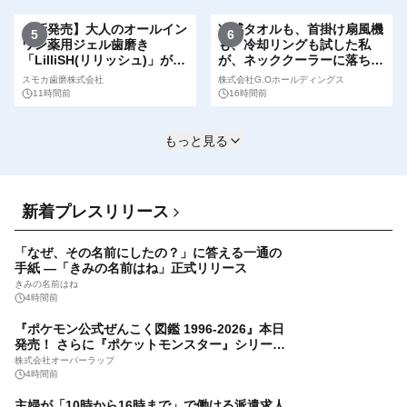
ューが展開されます
【新発売】大人のオールイン
冷感タオルも、首掛け扇風機
5
6
ワン薬用ジェル歯磨き
も、冷却リングも試した私
「LilliSH(リリッシュ)」が
が、ネッククーラーに落ち着
8/3よりMakuakeにて先行販
いた話。
スモカ歯磨株式会社
株式会社G.Oホールディングス
売開始！
11時間前
16時間前
もっと見る
新着プレスリリース
「なぜ、その名前にしたの？」に答える一通の
手紙 ―「きみの名前はね」正式リリース
きみの名前はね
4時間前
『ポケモン公式ぜんこく図鑑 1996-2026』本日
発売！ さらに『ポケットモンスター』シリーズ
30周年を記念した画集『ポケットモンスター ビ
株式会社オーバーラップ
ジュアルアートブック』の発売決定！ 2026年12
4時間前
月18日（金）、3冊同時発売！
主婦が「10時から16時まで」で働ける派遣求人