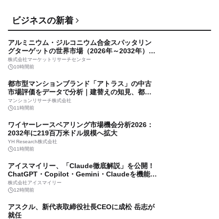
1日前
8月16日 (日)開催！バレーボール元日本代表選手
ビジネスの新着
の迫田さおりさんをゲストに迎え、お届けする
トークイベント『第4回 堀口はしのお話の会』チ
カンフェティ（ロングランプランニング株式会社）
アルミニウム・ジルコニウム合金スパッタリン
ケット発売中
1日前
グターゲットの世界市場（2026年～2032年）、
市場規模（0.995、0.999、その他）・分析レポ
【特別編】BS12でセ・リーグ放送！阪神ファ
株式会社マーケットリサーチセンター
ートを発表
ン・加藤清史郎が初出演 8/6(木)「横浜vs.阪神」
10時間前
BS12プロ野球中継2026
ワールド・ハイビジョン・チャンネル株式会社
都市型マンションブランド「アトラス」の中古
1日前
市場評価をデータで分析｜建替えの知見、都心
好立地、開発思想が支えるブランド価値
「スリクソン ZXi（ゼットエックスアイ） シリ
マンションリサーチ株式会社
ーズ」アイアンとユーティリティアイアンを新
11時間前
発売
住友ゴム工業株式会社
ワイヤーレースベアリング市場機会分析2026：
1日前
2032年に219百万米ドル規模へ拡大
着衣泳に加え、水着着用時の水難事故にも備え
YH Research株式会社
る サギヌマスイミングクラブ、小学校2校で水上
11時間前
安全授業を実施
株式会社エスアンドエフ
アイスマイリー、「Claude徹底解説」を公開！
1日前
ChatGPT・Copilot・Gemini・Claudeを機能別
／業務別に比較―自社に合う生成AIの選び方が
美女限定プロレス興行『FGI06』を8月15日開
株式会社アイスマイリー
わかる実践ガイド
催！ 試合終了後のファンミーティングイベント
12時間前
の実施も決定
BWP事務局
アスクル、新代表取締役社長CEOに成松 岳志が
1日前
就任