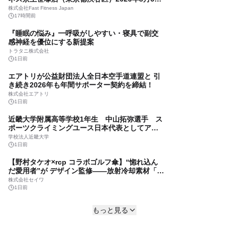
（木）＜24時間年中無休のフィットネスジム＞
ジーンクエスト、遺伝子情報の安全な企業連携
株式会社Fast Fitness Japan
技術で特許取得 本人同意から履歴管理まで、
17時間前
事業者の遺伝子データ活用を支援
株式会社ジーンクエスト
『睡眠の悩み』━呼吸がしやすい・寝具で副交
13時間前
感神経を優位にする新提案
岡崎市のビジネス相談所オカビズ「UIJターン起
トラタニ株式会社
業相談窓口」開設 ～遠方にいながら起業準備
1日前
OK！岡崎市を挑戦者があつまるまちに～
岡崎ビジネスサポートセンター・オカビズ
エアトリが公益財団法人全日本空手道連盟と 引
13時間前
き続き2026年も年間サポーター契約を締結！
BSIグループジャパン（英国規格協会）、 GX-
株式会社エアトリ
ETS登録確認機関として正式登録 第2フェーズ
1日前
開始で制度対応が義務化、 企業の対応はどう変
BSIグループジャパン株式会社
近畿大学附属高等学校1年生 中山拓弥選手 ス
わるのか？ 法的拘束力をもつGX-ETSの実務
14時間前
ポーツクライミングユース日本代表としてアジ
ポイント解説セミナーの アーカイブ動画を公開
ア大会に出場
「夫を信じたい。でも、事故は防ぎたい」家族
中
学校法人近畿大学
が選んだ飲酒運転防止―アルコールインターロ
1日前
ック導入事例
東海電子株式会社
【野村タケオ×rcp コラボゴルフ傘】“惚れ込ん
15時間前
だ愛用者”が デザイン監修――放射冷却素材「ラ
ディクール」採用の日傘 『rcp』に人気ゴルフイ
健康寿命と平均寿命の「10年のギャップ」に挑
株式会社セイワ
ラストレーターの限定デザイン発売中
む。マレーシア政府公認プロジェクトと、日本
1日前
の整形外科専門医がサステナブルな「エシカ
オルソグループ
CANLIFE、フランス最高峰リーグで活躍する ア
ル・ツバメの巣」の共同臨床検証を開始
15時間前
もっと見る
イスホッケー選手・佐藤航平選手と製品スポン
サー契約を締結
株式会社CANLIFE