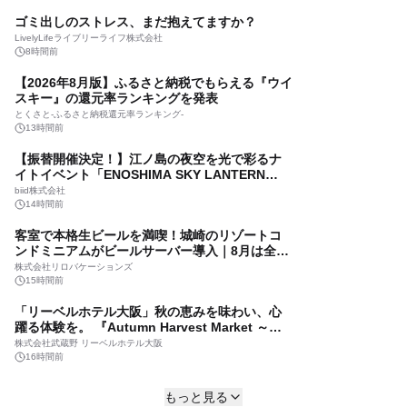
レンやヒンメルが武器を手に魔族を見据える描
【テレビ新広島】海の恵みに感謝するココロを
株式会社SCRAP
ゴミ出しのストレス、まだ抱えてますか？
き下ろしメインビジュアル公開
育むフィッシングツアー「わんぱく釣りごろつ
12時間前
られごろ」の参加小学生を募集
LivelyLifeライブリーライフ株式会社
テレビ新広島
いよいよ明日から！「ニジゲンノモリ」が静岡
8時間前
11時間前
県に初上陸！ 『ニジゲンノモリPOP UPストア
【2026年8月版】ふるさと納税でもらえる『ウイ
in静岡パルコ』
海外販路とインバウンド観光誘致を拡大 「淡路
株式会社ニジゲンノモリ
スキー』の還元率ランキングを発表
島アドベンチャーRIBライド」×
12時間前
「LINKTIVITY」システム連携を開始！
とくさと-ふるさと納税還元率ランキング-
ジョイポート淡路島株式会社
GiGO、アミューズメント施設「GiGO」のフラ
13時間前
11時間前
ンチャイズ事業へ本格参入
【振替開催決定！】江ノ島の夜空を光で彩るナ
都市型マンションブランド「アトラス」の中古
株式会社GENDA GiGO Entertainment
イトイベント「ENOSHIMA SKY LANTERN
市場評価をデータで分析｜建替えの知見、都心
13時間前
NIGHT 2026」8月22日(土)振替開催＆受付スタ
好立地、開発思想が支えるブランド価値
biid株式会社
マンションリサーチ株式会社
ート！
【茨城県鉾田市】ラーケーションプログラム神
14時間前
11時間前
社仏閣周遊体験「ほこたde謎解き旅行」スター
客室で本格生ビールを満喫！城崎のリゾートコ
ト
ワイヤーレースベアリング市場機会分析2026：
(一社)鉾田市観光物産協会
ンドミニアムがビールサーバー導入｜8月は全宿
2032年に219百万米ドル規模へ拡大
13時間前
泊プランが対象
株式会社リロバケーションズ
YH Research株式会社
＜事前案内＞『造形制作＆彫刻メンテナンス体
15時間前
11時間前
験ワークショップ』参加者募集中
「リーベルホテル大阪」秋の恵みを味わい、心
推しパフェ総選挙を初開催！「Find Your
東京都北区
躍る体験を。 『Autumn Harvest Market ～実
Favorite ～秋のパフェ食べ放題～」
13時間前
りの秋を楽しむ ディナー&スイーツビュッフェ
株式会社武蔵野 リーベルホテル大阪
福岡サンパレス ホテル＆ホール
～』を9月18日より開催！
一日の終わりに中之島へショートトリップ「よ
16時間前
12時間前
りみちSunset Cruise」を期間限定運航！
家族が集まる夏をもっと楽しく PLANTがお盆の
大阪水上バス株式会社
もっと見る
ごちそうメニューとお得なセット商品を販売
14時間前