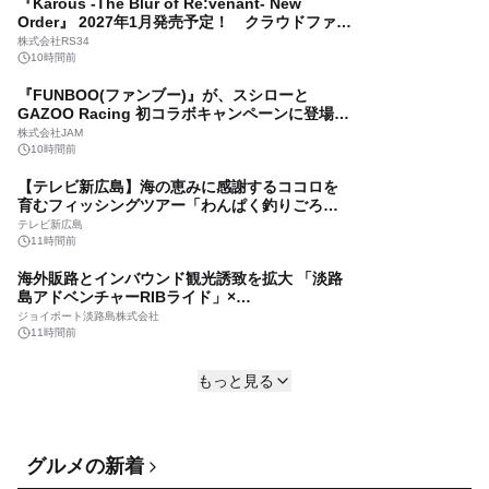
『Karous -The Blur of Re:venant- New
10時間前
Order』 2027年1月発売予定！ クラウドファン
ディングを8月8日より開始
【名城大学・M-CAP】2026JALホスピタリティ
株式会社RS34
講座が最終回を迎えました
10時間前
学校法人 名城大学
『FUNBOO(ファンブー)』が、スシローと
10時間前
GAZOO Racing 初コラボキャンペーンに登場
全国のスシロー店舗でGR 4車種の FUNBOO(ミ
『FUNBOO(ファンブー)』が、スシローと
株式会社JAM
ニカー)付きメニューが展開されます
GAZOO Racing 初コラボキャンペーンに登場
10時間前
全国のスシロー店舗でGR 4車種の FUNBOO(ミ
株式会社JAM
【テレビ新広島】海の恵みに感謝するココロを
ニカー)付きメニューが展開されます
10時間前
育むフィッシングツアー「わんぱく釣りごろつ
られごろ」の参加小学生を募集
総合旅行プラットフォーム「エアトリ」、 ハイ
テレビ新広島
ブリッド型総合書店「honto」との共同企画を
11時間前
開始！
株式会社エアトリ
海外販路とインバウンド観光誘致を拡大 「淡路
10時間前
島アドベンチャーRIBライド」×
「LINKTIVITY」システム連携を開始！
eラーニングITインフラ市場：構成要素、導入モ
ジョイポート淡路島株式会社
デル、組織規模、エンドユーザー業界別―2026
11時間前
年～2032年の世界市場予測
株式会社グローバルインフォメーション
推しパフェ総選挙を初開催！「Find Your
11時間前
もっと見る
Favorite ～秋のパフェ食べ放題～」
【新発売】大人のオールインワン薬用ジェル歯
福岡サンパレス ホテル＆ホール
磨き 「LilliSH(リリッシュ)」が8/3より
12時間前
Makuakeにて先行販売開始！
スモカ歯磨株式会社
「葬送のフリーレン」とコラボしたリアル脱出
グルメの新着
11時間前
ゲーム最新作『魔族潜む村からの脱出』 フリー