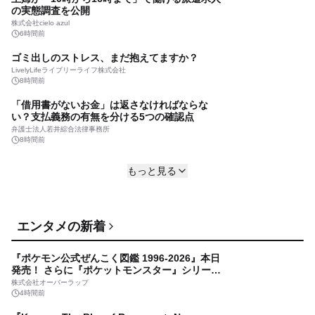
の実態調査を公開
株式会社cielo azul
6時間前
ゴミ出しのストレス、まだ抱えてますか？
LivelyLifeライブリーライフ株式会社
8時間前
「借用書がないお金」は返さなければならな
い？支払義務の有無を分ける5つの確認点
弁護士法人若井綜合法律事務所
8時間前
「私にも、お花を届けることはできますか？」
もっと見る
熊本のおじいちゃん、おばあちゃんを想う、小
学6年生との約束
フラワーライフ振興協議会
9時間前
アルミニウム・ジルコニウム合金スパッタリン
エンタメの新着
グターゲットの世界市場（2026年～2032年）、
市場規模（0.995、0.999、その他）・分析レポ
株式会社マーケットリサーチセンター
『ポケモン公式ぜんこく図鑑 1996-2026』本日
ートを発表
10時間前
発売！ さらに『ポケットモンスター』シリーズ
30周年を記念した画集『ポケットモンスター ビ
『Karous -The Blur of Re:venant- New
株式会社オーバーラップ
ジュアルアートブック』の発売決定！ 2026年12
Order』 2027年1月発売予定！ クラウドファン
4時間前
月18日（金）、3冊同時発売！
ディングを8月8日より開始
株式会社RS34