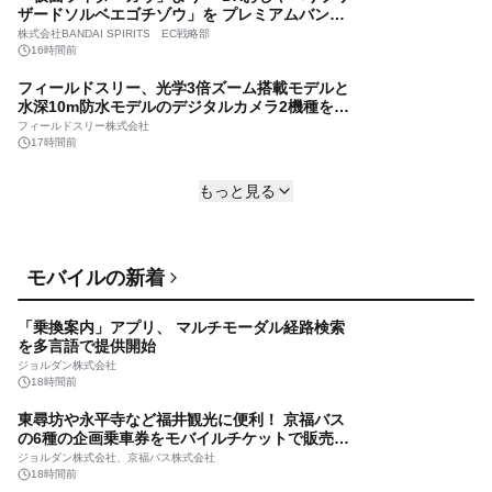
ザードソルベエゴチゾウ」を プレミアムバンダ
lmessage、1対1チャット履歴のCSVダウンロー
イで予約受付開始
ド機能を追加
株式会社BANDAI SPIRITS EC戦略部
16時間前
株式会社ミショナ
15時間前
フィールドスリー、光学3倍ズーム搭載モデルと
水深10m防水モデルのデジタルカメラ2機種を8
Mine Resistant Ambush Protected Vehicle
月7日発売 有効約1300万画素、用途別に選べ
Market （対地雷・待ち伏せ攻撃対策車両市場）
フィールドスリー株式会社
るコンデジ新登場
傾向、需要、成長分析、および2026－2035年の
17時間前
SDKI Inc.
予測
15時間前
子どもから高齢者まで、誰もが利用できる 自治
もっと見る
体給付サービスを提供開始 ～EYE-Portal(R)に
よる15歳未満の本人認証と デジタルデバイド対
株式会社NTTデータ関西
策で実現～
17時間前
創業56年の食品卸が初の直販へ 厳選おつまみ
モバイルの新着
の新ブランド「ええもん家」が楽天市場にオー
プン
大坂屋物産株式会社
「乗換案内」アプリ、 マルチモーダル経路検索
17時間前
を多言語で提供開始
【多忙な先生方の「学び」をアップデート】 す
ジョルダン株式会社
き間時間で学べる『学習評価講座』全7回がつい
18時間前
に完結！
株式会社エデュテクノロジー
東尋坊や永平寺など福井観光に便利！ 京福バス
17時間前
の6種の企画乗車券をモバイルチケットで販売開
始
いえらぶパートナーズ、Dwilarと協業し「越境
ジョルダン株式会社、京福バス株式会社
与信」を家賃保証審査に試験導入
18時間前