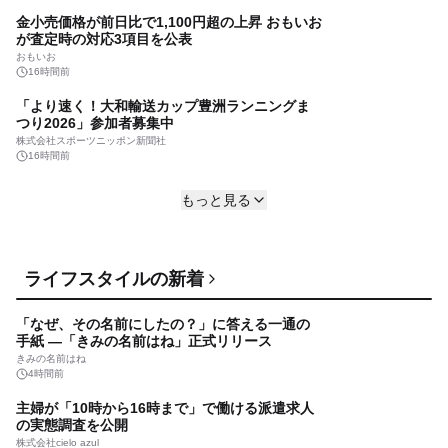
入
株式会社キャッスルホテル
金小売価格が前日比で1,100円超の上昇 おもいお
17時間前
が査定時の対応3項目を公表
【お盆の帰省・夏レジャーの座席不足対策】
おもいお
47％が「地べたに座りたくない」と回答 『伸
16時間前
縮式スツール』まとめ買いキャンペーンを8/6開
株式会社テンダイ
「より速く！大和輸送カップ豊洲ランニングま
始
18時間前
つり2026」参加者募集中
【草津温泉】夏のクラシック音楽の祭典「草津
株式会社スポーツニッポン新聞社
夏期国際音楽アカデミー＆フェスティヴァル」
16時間前
開幕！（8月17日から）
群馬県東京事務所
衛星ペイロード市場は2035年に473億3,000万米
18時間前
もっと見る
ドルへ、CAGR 8.9％で拡大｜衛星通信・地球観
測・防衛需要が牽引する次世代宇宙産業の成長
株式会社レポートオーシャン
戦略
17時間前
【10.6新発売】つけたまま寝られる人気のすっ
ライフスタイルの新着
ぴんシリーズと 『 Pokémon Sleep（ポケモン
スリープ）』が夢のコラボレーション！
クラブ
「なぜ、その名前にしたの？」に答える一通の
17時間前
手紙 ―「きみの名前はね」正式リリース
スズキ「KATANA」を1/12スケールでリアルに
きみの名前はね
再現！310ピースのブロックモデルが登場
4時間前
CAMSHOP.JP
主婦が「10時から16時まで」で働ける派遣求人
17時間前
の実態調査を公開
【高校生の自由な感性×老舗の職人技術！】 京都
株式会社cielo azul