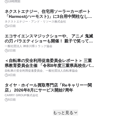
線普通列車1日乗車券」「通勤・通学定期券」を
18時間前
モバイルチケットで販売開始
ジョルダン株式会社、智頭急行株式会社
ネクストエナジー、住宅用ソーラーカーポート
3日前
「Harmost(ハーモスト)」に3台用中間柱なしタ
イプが 加わった新仕様を販売開始
福井観光や週末のおでかけに便利！ 「福井鉄道
ネクストエナジー・アンド・リソース株式会社
土・日・祝日1日フリー乗車券」を モバイルチケ
2日前
ットで販売開始
ジョルダン株式会社、福井鉄道株式会社
エコサイエンスマジックショーや、 アニメ 鬼滅
6日前
の刃 バラエティショーも開催！ 親子で笑って、
学べる、楽しいプログラムが大集結 『第40回交
あなたの眠りは、どの動物？ スマートリング
一般社団法人 神奈川県トラック協会
通安全こどもショー』
「Re・De Ring」に、睡眠データから その日の
2日前
眠りを動物キャラクターで表す新機能 「Re・De
株式会社ピクセラ(東証スタンダード 6731)
＜自転車の安全利用促進委員会レポート＞ 三重
Ring 睡眠16タイプ分析（アニマル編）」が登
7日前
県教育委員会主催 「令和8年度三重県高校生バイ
場。
シクルサミット2026」にて 「自転車通学セミナ
ビットキャッシュ、スマホ完結の決済可能な公
自転車の安全利用促進委員会、一般社団法人自転車協会
ー」を7月28日(火)に開催
式アプリ提供開始 新機能でデジタルコンテン
3日前
ツ決済の利便性を大幅向上
ビットキャッシュ株式会社
タイヤ・ホイール買取専門店「Reキャリー一関
2026年7月29日 16:00
店」 2026年8月にサービス開始7周年
世界149言語対応のAI通訳電話「tel-trans」を
CARRY GROUP株式会社
Androidアプリストアで世界へリリース
5日前
株式会社C&T
世界のファンライドを横断する新プロジェク
2026年7月29日 09:30
もっと見る
ト！ 「グローバルライドサーキット」に 「サイ
クリングしまなみ」が参画
グローバルライド事務局
6日前