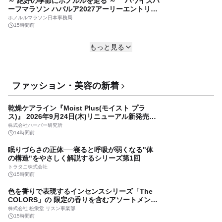
～ 絶好の季節にホノルルを走る ～ ハワイズハ
17時間前
ーフマラソン ハパルア2027アーリーエントリー
開始！ 新カテゴリー「ハパルアIKI(イキ)」(約
飲み放題もカラオケも”楽しいが、ぜんぶ込
ホノルルマラソン日本事務局
13.4km)が登場
み”！『大江戸温泉Premium 山中グランドホテ
15時間前
ル』にてPremiumシリーズ初のオールインクル
GENSEN HOLDINGS株式会社
帰りの渋滞を避けて「温泉＆サウナ」 三井アウ
ーシブ導入
17時間前
もっと見る
トレットパーク木更津から車で約5分 湯舞音
袖ケ浦店が夏フェアメニューを提供
株式会社楽久屋
16時間前
株式会社バブル、伊勢原市へ3人乗りEVトゥクト
ファッション・美容の新着
ゥク 「VIVEL COCO」を寄贈
株式会社バブル
乾燥ケアライン『Moist Plus(モイスト プラ
16時間前
ス)』 2026年9月24日(木)リニューアル新発売！
「乾燥」ケアに特化し、ライン使いで潤いに満
2027 年夏、待望の再演！ファントム＆クリステ
株式会社ハーバー研究所
ちた肌へ
ィーヌ役の W キャスト 4 名が決定！ミュージカ
14時間前
ル 『ファントム』
（株）キョードーメディアス
眠りづらさの正体──寝ると呼吸が弱くなる"体
16時間前
の構造"をやさしく解説するシリーズ第1回
立山黒部アルペンルートで乗り物の魅力を満
トラタニ株式会社
喫 「のりものデイズ2026」を8/29から開催
15時間前
立山黒部貫光株式会社
色を香りで表現するインセンスシリーズ「The
17時間前
COLORS」の 限定の香りを含むアソートメント
や関連アイテムを8月6日発売
USJや海遊館など大阪ベイエリア観光がもっと
株式会社 松栄堂 リスン事業部
身近に ホテル敷地内に「タイムズカー」を導
15時間前