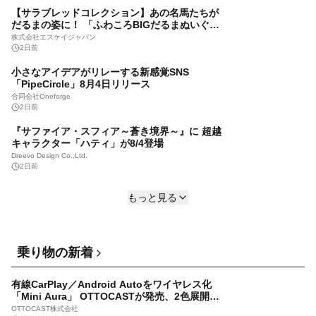
株式会社いえらぶGROUP
【サラブレッドコレクション】あの名馬たちが
18時間前
だるまの姿に！ 「ふわころBIGだるまぬいぐる
み」をEC限定で受注販売開始
ユウクリ、マーケティング・ビジネス職のキャ
株式会社エスケイジャパン
リア支援を開始
2日前
株式会社ユウクリ
小さなアイデアがリレーする新感覚SNS
18時間前
「PipeCircle」8月4日リリース
【滋賀県湖南市ふるさと納税】近江牛「枝肉共
合同会社Oneforge
進会」グランドチャンピオンは湖南市・まるさ
2日前
ん牧場の牝牛！受賞を記念して、湖南市の近江
株式会社サイバーレコード
『サファイア・スフィア～蒼き境界～』に 超越
牛返礼品をご紹介
18時間前
キャラクター「ハティ」が8/4登場
レアラ、『AIはどの法律事務所を推薦するの
Dreevo Design Co.,Ltd.
か』について 企業法務系70事務所×5つのAIで実
2日前
態調査を実施
株式会社レアラ
スマホRPG「ミリオンモンスター」で声優「結
18時間前
もっと見る
川あさき」さんの 直筆サイン色紙が当たるキャ
ンペーンを8月15日まで開催！
株式会社EX
3日前
スマホRPG「天空のアムネジア」で声優「井上
乗り物の新着
ほの花」さんの 直筆サイン色紙が当たるキャン
ペーンを8月15日まで開催！
株式会社エムスタイル
有線CarPlay／Android Autoをワイヤレス化
3日前
「Mini Aura」 OTTOCASTが発売、2色展開で
8/31まで40％OFF！
兵庫・岡山・鳥取の3県を結ぶ智頭急行 「智頭
OTTOCAST株式会社