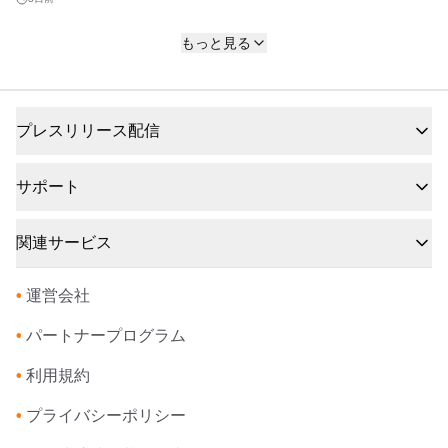
見頃に合わせ 9/26(土)、27(日)「SL日本遺産の
まち行田号」特別運行
秩父鉄道株式会社、行田市
加藤訓子と日本の若手演奏家が「REICH90」北
2026年7月28日 14:00
もっと見る
米ツアーへ
特定非営利活動法人芸術文化ワークス
4日前
本格ビアフェスを豊中市の新たな文化へ！『響
プレスリリース配信
け！とよなかBEER BEAT2026』クラウドファ
ンディング8/1(土)スタート！
響け！とよなかBEER BEAT
5日前
サポート
火災が見える！ 家ごとの「火災時の逃げ方、家
の守り方の行動設計図」を提供。
株式会社FireRescuePRO
関連サービス
6日前
【いたばし犬部】地域で支え合う「犬のお散歩
•
運営会社
ボランティア」を広げたい！初のクラウドファ
ンディングを7月28日より開始
いたばし犬部
•
パートナープログラム
7日前
クラウドファンディング型ふるさと納税を2026
•
利用規約
年7月3日より受付開始
熊本県阿蘇市
•
プライバシーポリシー
2026年7月28日 13:00