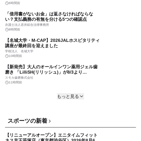
のブライダルリング専門店「雅-miyabi-」が、
6時間前
南丹高校との地域共創から生まれた 特別な結婚
有限会社マツヤマ
「借用書がないお金」は返さなければならな
指輪・婚約指輪「幾重 -ikue-」「宮美 -
17時間前
い？支払義務の有無を分ける5つの確認点
miyabi-」を 令和8年8月8日に新発売！
アメリカ発「PRAESIDUS（プレジダス）」 -
弁護士法人若井綜合法律事務所
新作腕時計 - "歴史を身に着ける“
8時間前
株式会社ビヨンクール
【名城大学・M-CAP】2026JALホスピタリティ
18時間前
講座が最終回を迎えました
田中律子さんが「テンスター Henaカラートリー
学校法人 名城大学
トメント」 ブランドアンバサダーに就任
10時間前
株式会社三宝
【新発売】大人のオールインワン薬用ジェル歯
18時間前
磨き 「LilliSH(リリッシュ)」が8/3より
Makuakeにて先行販売開始！
8月8日は「BLOOMの日」、ジュエリーが生ま
スモカ歯磨株式会社
れるまでの 物語を伝える特設コンテンツを8月5
11時間前
日(水)に公開
As-meエステール株式会社
淡路島発！体感速度80km/hの海上絶叫クルーズ
1日前
もっと見る
「淡路島アドベンチャーRIBライド」が公式HP
を全面リニューアル！ ～スマホで即予約完了の
ジョイポート淡路島株式会社
「スマート設計」へ刷新～
11時間前
ビルスピアカデミー(旧：TECH PLAY
スポーツの新着
Academy) 「変革は外注できない」を掲げ、
リブランディング
パーソルイノベーション株式会社
【リニューアルオープン】エニタイムフィット
13時間前
ネス京王笹塚店（東京都渋谷区）2026年8月6日