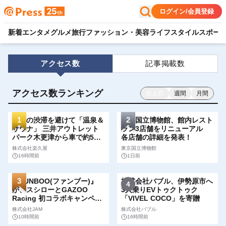
ログイン/会員登録
新着
エンタメ
グルメ
旅行
ファッション・美容
ライフスタイル
スポー
アクセス数
記事掲載数
アクセス数ランキング
急上昇
週間
月間
1
2
帰りの渋滞を避けて「温泉＆
東京国立博物館、館内レスト
サウナ」 三井アウトレット
ラン3店舗をリニューアル
パーク木更津から車で約5
各店舗の詳細を発表！
分 湯舞音 袖ケ浦店が夏フ
株式会社楽久屋
東京国立博物館
ェアメニューを提供
16時間前
1日前
3
『FUNBOO(ファンブー)』
株式会社バブル、伊勢原市へ
4
が、スシローとGAZOO
3人乗りEVトゥクトゥク
Racing 初コラボキャンペー
「VIVEL COCO」を寄贈
ンに登場 全国のスシロー
株式会社JAM
株式会社バブル
店舗でGR 4車種の
10時間前
16時間前
FUNBOO(ミニカー)付きメニ