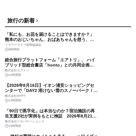
株式会社PLANT
16時間前
札幌最大級のスイーツの祭典「スイーツガーデ
旅行の新着
ンSAPPORO2026」8/20(木)〜開催！ スイーツ
ガーデン史上最多50種のコラボケーキが集結／
スイーツガーデンSAPPORO2026実行委員会
「私にも、お花を届けることはできますか？」
前日8/19(水)メディア試食会も初開催
17時間前
熊本のおじいちゃん、おばあちゃんを想う、小
学6年生との約束
西明石ホテルキャッスルプラザ、新登場の豪華
フラワーライフ振興協議会
おせちを含む全6種類を発売 8月17日より予約
9時間前
受付開始
株式会社キャッスルホテル
総合旅行プラットフォーム「エアトリ」、 ハイ
17時間前
ブリッド型総合書店「honto」との共同企画を
開始！
ハローキッド、50回目のお盆限定！ 8/8スタート
株式会社エアトリ
の「黒毛和牛赤身ステーキ」で至福の家族団ら
10時間前
んを
株式会社バーガーキッド
【2026年8月16日】イオン浦安ショッピングセ
17時間前
ンターで「DAY2 溶けない雪のスノーパーク！」
を開催
「黒い海苔の日」制定記念のご案内 ～9月6日
株式会社APPY
は海苔を食べよう～ 東京タワーで美味しい上質
13時間前
な海苔体験をお届けします！
海苔で健康推進委員会
「90日で黒字化」は本当なのか？宿泊施設の再
17時間前
生支援2社が実例をもとに検証 2026年8月21日
（金）無料ウェビナー開催
アジア太平洋地域水中ホテル市場は2035年に73
株式会社リロバケーションズ
億5,000万米ドルへ、CAGR14.67％で成長する
15時間前
没入型観光・高級宿泊需要が牽引
株式会社レポートオーシャン