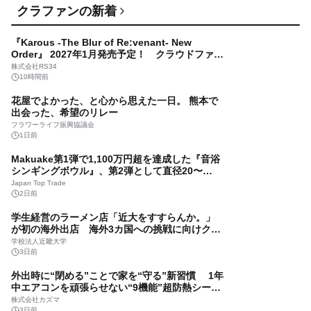
MAXWINから「3役こなす」保温保冷機能付きシ
クラファンの新着
ートボックス 『K-SHBAG01』を発売！ 収納・
クッション・バッグで車内をスッキリ快適に
昌騰有限会社
『Karous -The Blur of Re:venant- New
6日前
Order』 2027年1月発売予定！ クラウドファン
ディングを8月8日より開始
【新車の買いにくさと中古車という選択肢に関
株式会社RS34
する意識調査実施】 新車の値上げ約7割が実感
10時間前
それでも中古車は欲しくない？
リセールバリュー総合研究所
花屋でよかった、と心から思えた一日。 熊本で
7日前
出会った、希望のリレー
ミツバ、レアアースフリーモーター第2弾 ブラ
フラワーライフ振興協議会
シレスルーフモーターを本格展開
1日前
株式会社ミツバ
Makuake第1弾で1,100万円超を達成した『音浴
7日前
シンギングボウル』、第2弾として直径20〜
24cmの大型3サイズが登場
世界初の3段自動変速の折りたたみE-BIKE 「Air
Japan Top Trade
20 Ultra」から2026年モデルが登場
2日前
ADO株式会社
学生経営のラーメン店「近大をすすらんか。」
2026年7月29日 10:30
が初の海外出店 海外3カ国への挑戦に向けクラ
ウドファンディングを実施
茨城県・奥久慈の大自然を自転車とランで駆け
学校法人近畿大学
抜ける！ 「Okukuji X ～Ride&Trail～ 2026」を
3日前
10月17日・18日に開催 エントリー受付開始
一般社団法人ルーツ・スポーツ・ジャパン
外出時に“閉める”ことで家を“守る”新習慣 1年
2026年7月28日 14:30
中エアコンを頑張らせない“9機能”超防熱シール
ドカーテンが 8/2(日)クラウドファンディング
埼玉県行田市の世界最大規模の田んぼアートの
株式会社カズマ
Makuakeにて公開
3日前