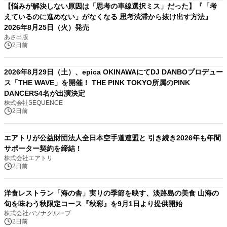
【悩みが解決しない原因は「思考の車線選択ミス」だった】『「考
えているのに進めない」がなくなる 思考渋滞から抜け出す方法』
2026年8月25日（火）発売
あさ出版
2日前
2026年8月29日（土）、epica OKINAWAにてDJ DANBOプロデュー
ス「THE WAVE」を開催！ THE PINK TOKYO所属のPINK
DANCERS4名が出演決定
株式会社SEQUENCE
2日前
エアトリが公益財団法人全日本空手道連盟と 引き続き2026年も年間
サポーター契約を締結！
株式会社エアトリ
2日前
洋食レストラン「海の舎」実りの季節を映す、淡路島の美食 山海の
旬を味わう秋限定コース『秋彩』を9月1日より提供開始
株式会社パソナグループ
2日前