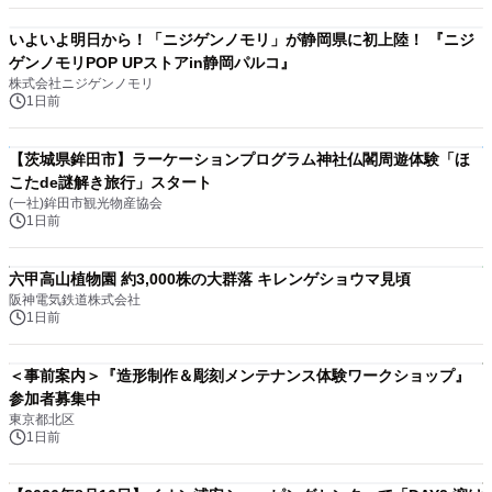
いよいよ明日から！「ニジゲンノモリ」が静岡県に初上陸！ 『ニジ
ゲンノモリPOP UPストアin静岡パルコ』
株式会社ニジゲンノモリ
1日前
【茨城県鉾田市】ラーケーションプログラム神社仏閣周遊体験「ほ
こたde謎解き旅行」スタート
(一社)鉾田市観光物産協会
1日前
六甲高山植物園 約3,000株の大群落 キレンゲショウマ見頃
阪神電気鉄道株式会社
1日前
＜事前案内＞『造形制作＆彫刻メンテナンス体験ワークショップ』
参加者募集中
東京都北区
1日前