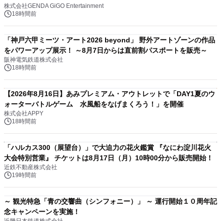
株式会社GENDA GiGO Entertainment
18時間前
「神戸六甲ミーツ・アート2026 beyond」 野外アートゾーンの作品
をパワーアップ展示！ ～8月7日からは直前割パスポートを販売～
阪神電気鉄道株式会社
18時間前
【2026年8月16日】あみプレミアム・アウトレットで「DAY1夏のウ
ォーターバトルゲーム 水風船をなげまくろう！」を開催
株式会社APPY
18時間前
「ハルカス300（展望台）」で大迫力の花火鑑賞 『なにわ淀川花火
大会特別営業』 チケットは8月17日（月）10時00分から販売開始！
近鉄不動産株式会社
19時間前
～ 観光特急「青の交響曲（シンフォニー）」 ～ 運行開始１０周年記
念キャンペーンを実施！