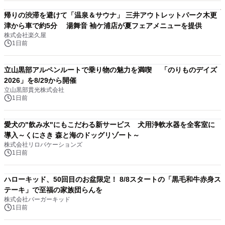
帰りの渋滞を避けて「温泉＆サウナ」 三井アウトレットパーク木更
津から車で約5分 湯舞音 袖ケ浦店が夏フェアメニューを提供
株式会社楽久屋
1日前
立山黒部アルペンルートで乗り物の魅力を満喫 「のりものデイズ
2026」を8/29から開催
立山黒部貫光株式会社
1日前
愛犬の"飲み水"にもこだわる新サービス 犬用浄軟水器を全客室に
導入～くにさき 森と海のドッグリゾート～
株式会社リロバケーションズ
1日前
ハローキッド、50回目のお盆限定！ 8/8スタートの「黒毛和牛赤身ス
テーキ」で至福の家族団らんを
株式会社バーガーキッド
1日前