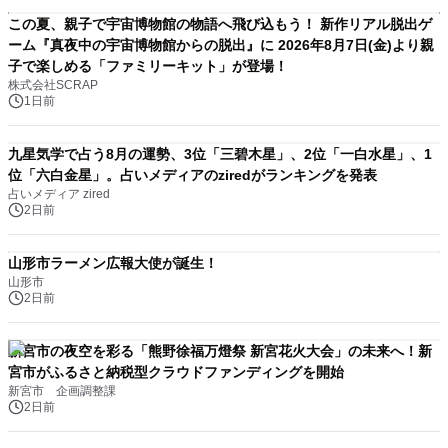
この夏、親子で宇宙博物館の物語へ飛び込もう！ 新作リアル脱出ゲ
ーム『真夜中の宇宙博物館からの脱出』に 2026年8月7日(金)より親
子で楽しめる「ファミリーキット」が登場！
株式会社SCRAP
1日前
九星気学で占う8月の運勢、3位「三碧木星」、2位「一白水星」、1
位「六白金星」。占いメディアのziredがランキングを発表
占いメディア zired
2日前
山形市ラーメン広報大使が誕生！
山形市
2日前
新宮市の夜空を彩る「熊野徐福万燈祭 新宮花火大会」の未来へ！新
宮市がふるさと納税型クラウドファンディングを開始
新宮市 企画調整課
2日前