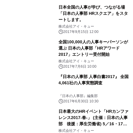
日本全国の人事が学び、つながる場
「日本の人事部 HRスクエア」をスタ
ートします。
株式会社アイ・キュー
2017年9月15日 12:00
全国100,000人の人事キーパーソンが
選ぶ 日本の人事部「HRアワード
2017」エントリー受付開始
株式会社アイ・キュー
2017年7月6日 10:00
『日本の人事部 人事白書2017』 全国
4,061社の人事実態調査
『日本の人事部』編集部
2017年6月30日 10:30
日本最大のHRイベント「HRカンファ
レンス2017-春-」 (主催：日本の人事
部 後援：厚生労働省) 5／16・17・
18・19開催
株式会社アイ・キュー