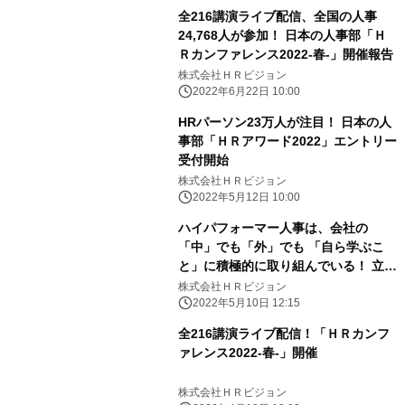
全216講演ライブ配信、全国の人事
24,768人が参加！ 日本の人事部「Ｈ
Ｒカンファレンス2022-春-」開催報告
株式会社ＨＲビジョン
2022年6月22日 10:00
HRパーソン23万人が注目！ 日本の人
事部「ＨＲアワード2022」エントリー
受付開始
株式会社ＨＲビジョン
2022年5月12日 10:00
ハイパフォーマー人事は、会社の
「中」でも「外」でも 「自ら学ぶこ
と」に積極的に取り組んでいる！ 立教
大学 田中聡氏・中原淳氏と『日本の人
株式会社ＨＲビジョン
事部』による 「シン・人事の大研究」
2022年5月10日 12:15
調査結果の第一弾を発表
全216講演ライブ配信！「ＨＲカンフ
ァレンス2022-春-」開催
株式会社ＨＲビジョン