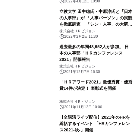
2022年4月12日 10:00
立教大学 田中聡氏・中原淳氏と『日本
の人事部』が 「人事パーソン」の実態
を徹底調査 「シン・人事」の大研究
アンケート開始のお知らせ
株式会社ＨＲビジョン
2022年2月2日 11:30
過去最多の年間48,952人が参加。 日
本の人事部「ＨＲカンファレンス
2021」開催報告
株式会社ＨＲビジョン
2021年12月7日 16:30
「ＨＲアワード2021」最優秀賞・優秀
賞14件が決定！ 表彰式を開催
株式会社ＨＲビジョン
2021年11月12日 10:00
【全講演ライブ配信】2021年のHRを
総括するイベント 「HRカンファレン
ス2021-秋-」開催