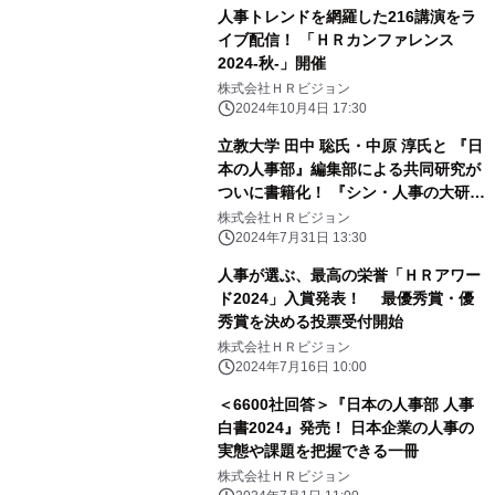
人事トレンドを網羅した216講演をラ
イブ配信！ 「ＨＲカンファレンス
2024-秋-」開催
株式会社ＨＲビジョン
2024年10月4日 17:30
立教大学 田中 聡氏・中原 淳氏と 『日
本の人事部』編集部による共同研究が
ついに書籍化！ 『シン・人事の大研究
人事パーソンの学びとキャリアを科学
株式会社ＨＲビジョン
する』 発刊
2024年7月31日 13:30
人事が選ぶ、最高の栄誉「ＨＲアワー
ド2024」入賞発表！ 最優秀賞・優
秀賞を決める投票受付開始
株式会社ＨＲビジョン
2024年7月16日 10:00
＜6600社回答＞『日本の人事部 人事
白書2024』発売！ 日本企業の人事の
実態や課題を把握できる一冊
株式会社ＨＲビジョン