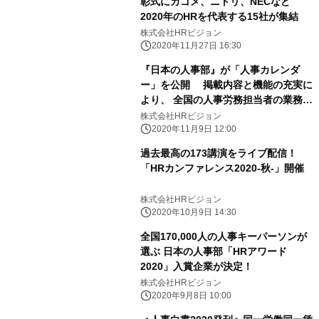
彰式にカゴメ、ニトリ、NECなど
2020年のHRを代表する15社が集結
株式会社HRビジョン
2020年11月27日 16:30
『日本の人事部』が「人事カレンダ
ー」を公開 掲載内容と機能の充実に
より、 全国の人事労務担当者の業務を
支援
株式会社HRビジョン
2020年11月9日 12:00
過去最高の173講演をライブ配信！
「HRカンファレンス2020-秋-」開催
株式会社HRビジョン
2020年10月9日 14:30
全国170,000人の人事キーパーソンが
選ぶ 日本の人事部「HRアワード
2020」入賞企業が決定！
株式会社HRビジョン
2020年9月8日 10:00