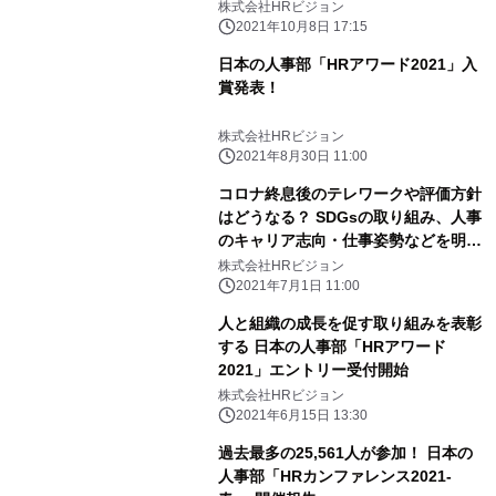
株式会社HRビジョン
2021年10月8日 17:15
日本の人事部「HRアワード2021」入
賞発表！
株式会社HRビジョン
2021年8月30日 11:00
コロナ終息後のテレワークや評価方針
はどうなる？ SDGsの取り組み、人事
のキャリア志向・仕事姿勢などを明ら
かに 全国人事の実態調査『日本の人
株式会社HRビジョン
事部 人事白書2021』発売
2021年7月1日 11:00
人と組織の成長を促す取り組みを表彰
する 日本の人事部「HRアワード
2021」エントリー受付開始
株式会社HRビジョン
2021年6月15日 13:30
過去最多の25,561人が参加！ 日本の
人事部「HRカンファレンス2021-