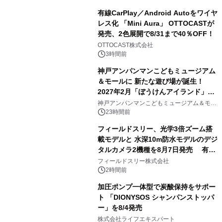
有線CarPlay／Android Autoをワイヤ
レス化 「Mini Aura」 OTTOCASTが
発売、2色展開で8/31まで40％OFF！
3
OTTOCAST株式会社
3時間前
神戸アンパンマンこどもミュージアム
＆モールに 新たな遊び場が誕生！
2027年2月「ぼうけんアイランド」が
4
オープン
神戸アンパンマンこどもミュージアム＆モー
ル
23時間前
フィールドスリー、光学3倍ズーム搭
載モデルと 水深10m防水モデルのデジ
タルカメラ2機種を8月7日発売 有効
5
約1300万画素、用途別に選べるコンデ
フィールドスリー株式会社
ジ新登場
2時間前
加圧ポンプ一体型で炭酸保持をサポー
ト 「DIONYSOS シャンパンストッパ
ー」を8/4発売
6
株式会社ライフエキスパート