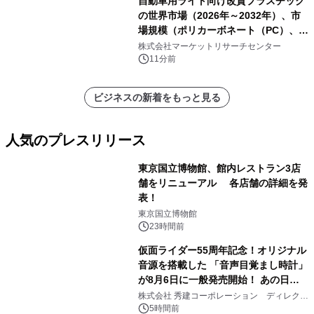
自動車用ライト向け改質プラスチック
の世界市場（2026年～2032年）、市
場規模（ポリカーボネート（PC）、ポ
リメチルメタクリレート
株式会社マーケットリサーチセンター
（PMMA））・分析レポートを発表
11分前
ビジネスの新着をもっと見る
人気のプレスリリース
東京国立博物館、館内レストラン3店
舗をリニューアル 各店舗の詳細を発
表！
1
東京国立博物館
23時間前
仮面ライダー55周年記念！オリジナル
音源を搭載した 「音声目覚まし時計」
が8月6日に一般発売開始！ あの日の
2
大興奮が今甦る
株式会社 秀建コーポレーション ディレクト
アートギャラリー
5時間前