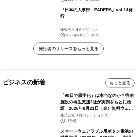
『日本の人事部 LEADERS』vol.14発
行
株式会社ＨＲビジョン
2026年4月1日 10:30
発行者のリリースをもっと見る
ビジネスの新着
もっと見る
「90日で黒字化」は本当なのか？宿泊
施設の再生支援2社が実例をもとに検
証 2026年8月21日（金）無料ウェビ
ナー開催
株式会社リロバケーションズ
11分前
スマートウェアラブル用ボタン電池の