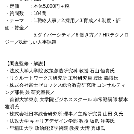
・定価 ：本体5,000円＋税
・質問数 ：184問
・テーマ ：1.戦略人事／2.採用／3.育成／4.制度・評
価・賃金／
5.ダイバーシティ／6.働き方／7.HRテクノロ
ジー／8.新しい人事課題
【調査監修・解説】
・法政大学大学院 政策創造研究科 教授 石山 恒貴氏
・リクルートワークス研究所 主幹研究員 豊田 義博氏
・株式会社富士ゼロックス総合教育研究所 コンサルティ
ング部長 兼 研究室長／
首都大学東京 大学院ビジネススクール 非常勤講師 坂本
雅明氏
・株式会社日本総合研究所 理事／主席研究員 山田 久氏
・法政大学 キャリアデザイン学部 教授 坂爪 洋美氏
・早稲田大学 政治経済学術院 教授 大湾 秀雄氏