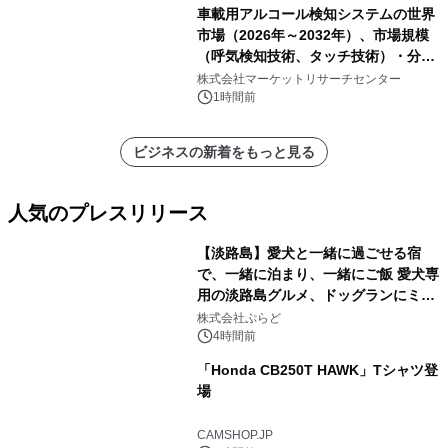
車載用アルコール検知システムの世界
市場（2026年～2032年）、市場規模
（呼気検知技術、タッチ技術）・分析
レポートを発表
株式会社マーケットリサーチセンター
1時間前
ビジネスの新着をもっと見る
人気のプレスリリース
【淡路島】愛犬と一緒に過ごせる宿
で、一緒に泊まり、一緒にご飯 愛犬専
用の淡路島グルメ、ドッグランにミニ
1
プール グランピングとトレーラーハウ
株式会社ぷらど
スの2施設で
4時間前
「Honda CB250T HAWK」Tシャツ登
場
2
CAMSHOP.JP