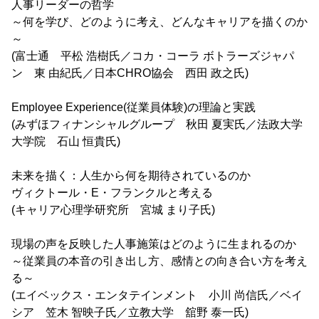
人事リーダーの哲学
～何を学び、どのように考え、どんなキャリアを描くのか
～
(富士通 平松 浩樹氏／コカ・コーラ ボトラーズジャパ
ン 東 由紀氏／日本CHRO協会 西田 政之氏)
Employee Experience(従業員体験)の理論と実践
(みずほフィナンシャルグループ 秋田 夏実氏／法政大学
大学院 石山 恒貴氏)
未来を描く：人生から何を期待されているのか
ヴィクトール・E・フランクルと考える
(キャリア心理学研究所 宮城 まり子氏)
現場の声を反映した人事施策はどのように生まれるのか
～従業員の本音の引き出し方、感情との向き合い方を考え
る～
(エイベックス・エンタテインメント 小川 尚信氏／ベイ
シア 笠木 智映子氏／立教大学 舘野 泰一氏)