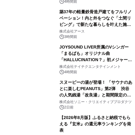
4時間前
築37年の軽量鉄骨造戸建てをフルリノ
ベーション！内と外をつなぐ「土間リ
ビング」で新たな暮らしを叶えた施工
3
事例を株式会社アースが公開
株式会社アース
3時間前
JOYSOUND LIVER所属のVシンガー
「まるぱも」オリジナル曲
「HALLUCINATION？」初メジャー配
4
信リリース決定！
株式会社テイチクエンタテインメント
4時間前
スヌーピーの湯が登場！ 「サウナのあ
とに楽しむPEANUTS」第2弾 渋谷
の人気銭湯「改良湯」と期間限定のコ
5
ラボレーション サウナイキタイコラ
株式会社ソニー・クリエイティブプロダクツ
ボグッズも発売決定！
2日前
【2026年8月版】ふるさと納税でもら
える『玄米』の還元率ランキングを発
表
6