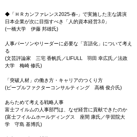
◆「ＨＲカンファレンス2025-春-」で実施した主な講演
日本企業が次に目指すべき「人的資本経営3.0」
(一橋大学 伊藤 邦雄氏)
人事パーソンやリーダーに必要な「言語化」について考え
る
(文芸評論家 三宅 香帆氏／LIFULL 羽田 幸広氏／法政
大学 梅崎 修氏)
「突破人材」の働き方・キャリアのつくり方
(ピープルファクターコンサルティング 高橋 俊介氏)
あらためて考える戦略人事
富士フイルムの人事部門は、なぜ経営に貢献できたのか
(富士フイルムホールディングス 座間 康氏／学習院大
学 守島 基博氏)