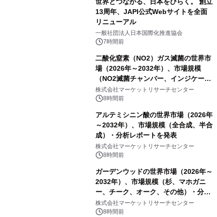
世界とつながる、日本をひらく。 創立
13周年、JAPI公式Webサイトを全面
リニューアル
一般社団法人日本国際化推進協会
7時間前
二酸化窒素（NO2）ガス滅菌の世界市
場（2026年～2032年）、市場規模
（NO2滅菌チャンバー、インジケータ
ーおよびモニタリングシステム、その
株式会社マーケットリサーチセンター
他）・分析レポートを発表
8時間前
アルテミシニン酸の世界市場（2026年
～2032年）、市場規模（全合成、半合
成）・分析レポートを発表
株式会社マーケットリサーチセンター
8時間前
ガーデンウッドの世界市場（2026年～
2032年）、市場規模（杉、マホガニ
ー、チーク、オーク、その他）・分析
レポートを発表
株式会社マーケットリサーチセンター
8時間前