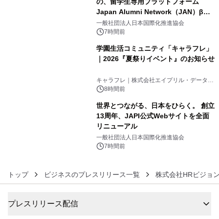
の、留学生専用プラットフォーム
Japan Alumni Network（JAN）β版
4
をリリース
一般社団法人日本国際化推進協会
7時間前
学園生活コミュニティ「キャラフレ」
｜2026『夏祭りイベント』のお知らせ
5
キャラフレ｜株式会社エイプリル・データ・
デザインズ
8時間前
世界とつながる、日本をひらく。 創立
13周年、JAPI公式Webサイトを全面
リニューアル
6
一般社団法人日本国際化推進協会
7時間前
トップ
ビジネスのプレスリリース一覧
株式会社HRビジョ
プレスリリース配信