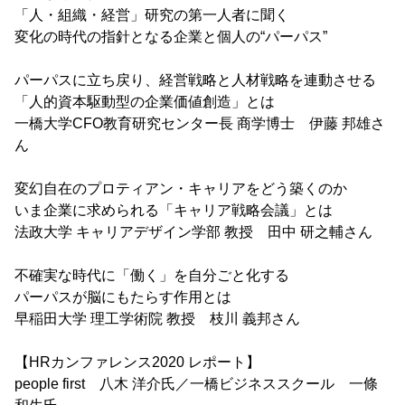
「人・組織・経営」研究の第一人者に聞く
変化の時代の指針となる企業と個人の“パーパス”
パーパスに立ち戻り、経営戦略と人材戦略を連動させる
「人的資本駆動型の企業価値創造」とは
一橋大学CFO教育研究センター長 商学博士 伊藤 邦雄さ
ん
変幻自在のプロティアン・キャリアをどう築くのか
いま企業に求められる「キャリア戦略会議」とは
法政大学 キャリアデザイン学部 教授 田中 研之輔さん
不確実な時代に「働く」を自分ごと化する
パーパスが脳にもたらす作用とは
早稲田大学 理工学術院 教授 枝川 義邦さん
【HRカンファレンス2020 レポート】
people first 八木 洋介氏／一橋ビジネススクール 一條