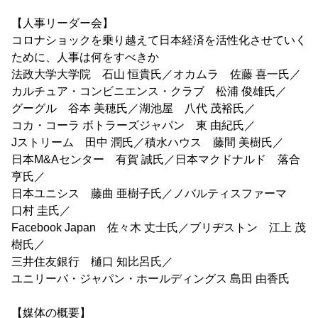
【人事リーダー会】
コロナショックを乗り越えて日本経済を活性化させていく
ために、人事は何をすべきか
法政大学大学院 石山 恒貴氏／オカムラ 佐藤 喜一氏／
カルチュア・コンビニエンス・クラブ 松浦 俊雄氏／
グーグル 谷本 美穂氏／湖池屋 八代 茂裕氏／
コカ・コーラ ボトラーズジャパン 東 由紀氏／
Jストリーム 田中 潤氏／積水ハウス 藤間 美樹氏／
日本M&Aセンター 有賀 誠氏／日本マクドナルド 落合
亨氏／
日本ユニシス 藤曲 亜樹子氏／ノバルティスファーマ
口村 圭氏／
Facebook Japan 佐々木 丈士氏／ブリヂストン 江上 茂
樹氏／
三井住友銀行 樋口 知比呂氏／
ユニリーバ・ジャパン・ホールディングス 島田 由香氏
【媒体の概要】