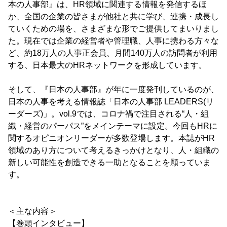
本の人事部』は、HR領域に関連する情報を発信するほ
か、全国の企業の皆さまが他社と共に学び、連携・成長し
ていくための場を、さまざまな形でご提供してまいりまし
た。現在では企業の経営者や管理職、人事に携わる方々な
ど、約18万人の人事正会員、月間140万人の訪問者が利用
する、日本最大のHRネットワークを形成しています。
そして、『日本の人事部』が年に一度発刊しているのが、
日本の人事を考える情報誌「日本の人事部 LEADERS(リ
ーダーズ)」。vol.9では、コロナ禍で注目される“人・組
織・経営のパーパス”をメインテーマに設定。今回もHRに
関するオピニオンリーダーが多数登場します。本誌がHR
領域のあり方について考えるきっかけとなり、人・組織の
新しい可能性を創造できる一助となることを願っていま
す。
＜主な内容＞
【巻頭インタビュー】