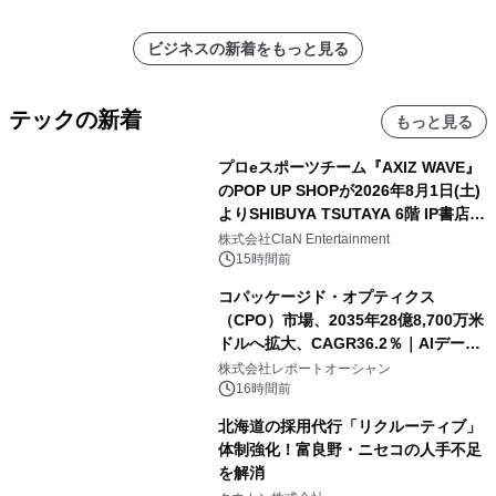
ビジネスの新着をもっと見る
テックの新着
もっと見る
プロeスポーツチーム『AXIZ WAVE』
のPOP UP SHOPが2026年8月1日(土)
よりSHIBUYA TSUTAYA 6階 IP書店で
開催決定！！
株式会社ClaN Entertainment
15時間前
コパッケージド・オプティクス
（CPO）市場、2035年28億8,700万米
ドルへ拡大、CAGR36.2％｜AIデータ
センター・高速光通信需要が成長を加
株式会社レポートオーシャン
速
16時間前
北海道の採用代行「リクルーティブ」
体制強化！富良野・ニセコの人手不足
を解消