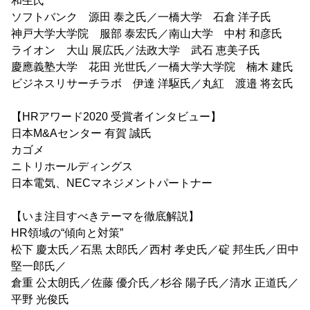
和生氏
ソフトバンク 源田 泰之氏／一橋大学 石倉 洋子氏
神戸大学大学院 服部 泰宏氏／南山大学 中村 和彦氏
ライオン 大山 展広氏／法政大学 武石 恵美子氏
慶應義塾大学 花田 光世氏／一橋大学大学院 楠木 建氏
ビジネスリサーチラボ 伊達 洋駆氏／丸紅 渡邉 将玄氏
【HRアワード2020 受賞者インタビュー】
日本M&Aセンター 有賀 誠氏
カゴメ
ニトリホールディングス
日本電気、NECマネジメントパートナー
【いま注目すべきテーマを徹底解説】
HR領域の“傾向と対策”
松下 慶太氏／石黒 太郎氏／西村 孝史氏／碇 邦生氏／田中
堅一郎氏／
倉重 公太朗氏／佐藤 優介氏／杉谷 陽子氏／清水 正道氏／
平野 光俊氏