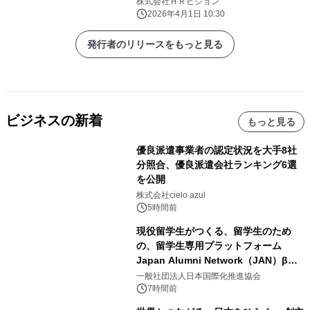
株式会社ＨＲビジョン
2026年4月1日 10:30
発行者のリリースをもっと見る
ビジネスの新着
もっと見る
優良派遣事業者の認定状況を大手8社
分照合、優良派遣会社ランキング6選
を公開
株式会社cielo azul
5時間前
現役留学生がつくる、留学生のため
の、留学生専用プラットフォーム
Japan Alumni Network（JAN）β版
をリリース
一般社団法人日本国際化推進協会
7時間前