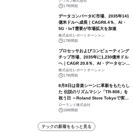
クウカン株式会社
17時間前
データコンバータIC市場、2035年141
億米ドルへ成長｜CAGR6.4％、AI・
5G・IoT需要が市場拡大を加速
株式会社レポートオーシャン
17時間前
プロセッサおよびコンピューティング
チップ市場、2035年に1,230億米ドル
へ｜CAGR 20.8％、AI・データセンタ
ー需要が成長を牽引
株式会社レポートオーシャン
17時間前
8月8日は音楽シーンに革新をもたらし
た 伝説のリズムマシン「TR-808」を
祝う日 ～Roland Store Tokyoで実機
を展示しての 記念キャンペーンを開
ローランド株式会社
催 英国ラジオ「NTS」の 特別プログ
18時間前
ラムや、「TR-808」を愛する伝説的
アーティストを フィーチャーしたアニ
テックの新着をもっと見る
メーションを公開～