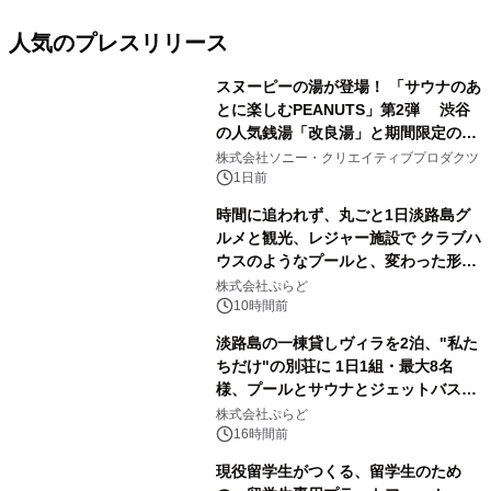
人気のプレスリリース
スヌーピーの湯が登場！ 「サウナのあ
とに楽しむPEANUTS」第2弾 渋谷
の人気銭湯「改良湯」と期間限定のコ
1
ラボレーション サウナイキタイコラ
株式会社ソニー・クリエイティブプロダクツ
ボグッズも発売決定！
1日前
時間に追われず、丸ごと1日淡路島グ
ルメと観光、レジャー施設で クラブハ
ウスのようなプールと、変わった形の
2
サウナも 「THE BOXY AWAJI」のお
株式会社ぷらど
得な素泊まり連泊プランで
10時間前
淡路島の一棟貸しヴィラを2泊、"私た
ちだけ"の別荘に 1日1組・最大8名
様、プールとサウナとジェットバス付
3
きで Villa Mon Temps AWAJIの連泊
株式会社ぷらど
素泊りプラン
16時間前
現役留学生がつくる、留学生のため