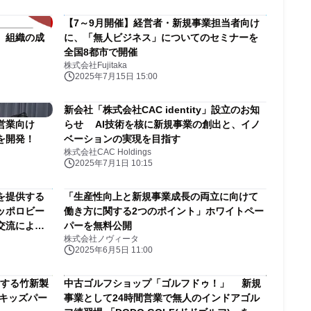
【7～9月開催】経営者・新規事業担当者向け
、組織の成
に、「無人ビジネス」についてのセミナーを
全国8都市で開催
株式会社Fujitaka
2025年7月15日 15:00
新会社「株式会社CAC identity」設立のお知
営業向け
らせ AI技術を核に新規事業の創出と、イノ
を開発！
ベーションの実現を目指す
株式会社CAC Holdings
2025年7月1日 10:15
を提供する
「生産性向上と新規事業成長の両立に向けて
ッポロビー
働き方に関する2つのポイント」ホワイトペー
交流により
パーを無料公開
株式会社ノヴィータ
2025年6月5日 11:00
開する竹新製
中古ゴルフショップ「ゴルフドゥ！」 新規
にキッズパー
事業として24時間営業で無人のインドアゴル