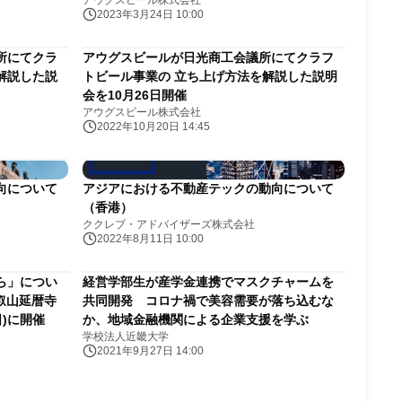
アウグスビール株式会社
【3月24日15時/事業者向け】
2023年3月24日 10:00
所にてクラ
アウグスビールが日光商工会議所にてクラフ
解説した説
トビール事業の 立ち上げ方法を解説した説明
会を10月26日開催
アウグスビール株式会社
2022年10月20日 14:45
向について
アジアにおける不動産テックの動向について
（香港）
ククレブ・アドバイザーズ株式会社
2022年8月11日 10:00
ら」につい
経営学部生が産学金連携でマスクチャームを
叡山延暦寺
共同開発 コロナ禍で美容需要が落ち込むな
日)に開催
か、地域金融機関による企業支援を学ぶ
学校法人近畿大学
2021年9月27日 14:00