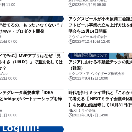
e
新日本法規出版株式会社
日 11:00
2023年4月4日 09:00
アウグスビールが小田原商工会議
ア捨てるの、もったいなくない？ /
フトビール事業の立ち上げ方法を
けMVP・プロダクト開発
明会を12月14日開催
社
アウグスビール株式会社
5日 07:00
2022年12月10日 12:40
ドでPoC】MVPアプリはなぜ「見
すさ（UI/UX）」で差別化しては
アジアにおける不動産テックの動
か？
（韓国）
sApp
ククレブ・アドバイザーズ株式会社
2日 00:00
2022年8月12日 10:00
ンテグレータ新規事業「IDEA
時代を担うミライ世代と「これか
」とbridgeがパートナーシップを締
て考える【 NEXTミライ会議＠比
】を比叡山延暦寺にて10月31日(
e
NEXTミライ会議
1日 00:00
2021年10月7日 14:00