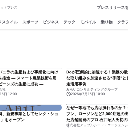
プレスリリース
アットプレス
フスタイル
スポーツ
ビジネス
テック
モバイル
乗り物
クラ
バニラの生産および事業化に向け
Doが圧倒的に加速する！業務の
を推進 ― スマート農業技術を用
な取り組みを加速させる“手段”と
ビーンズの生産に成功 ―
走活用事例
会社
みらいコンサルティンググループ
6日 12:00
2026年7月15日 10:00
なぜ一等地でも店は潰れるのか？ 
瞬、新規事業としてセレクトショ
ブン、ローソンなど2,000店超の
i.」をオープン
た店舗開発のプロ 石井昭人氏初
株式会社アップルシード・エージェンシ
戦略の最強技法』（日本能率協会