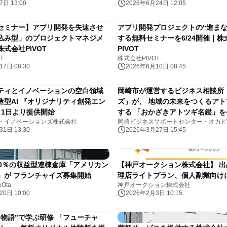
日 13:00
2026年6月24日 12:05
トセンター）6月24日発売
無料セミナー】アプリ開発を失速させ
アプリ開発プロジェクトの“進まな
込み型」のプロジェクトマネジメ
する無料セミナーを6/24開催｜株
式会社PIVOT
PIVOT
T
株式会社PIVOT
7日 08:30
2026年6月10日 08:45
ティとイノベーションの空白領域
岡崎市が運営するビジネス相談所
造型AI 『オリジナリティ創発エン
ズ」が、 地域の未来をつくるア
月1日より提供開始
する 「おかざきアトツギ名鑑」を
・イノベーションズ株式会社
岡崎ビジネスサポートセンター・オカビ
1日 13:30
2026年3月27日 15:45
00％の収益型連棟倉庫「アメリカン
【神戸オークション株式会社】 
」が フランチャイズ募集開始
理店ライトプラン、個人副業向け
Ota
神戸オークション株式会社
0日 10:00
2026年2月3日 10:15
“物語”で学ぶ研修 「フューチャ