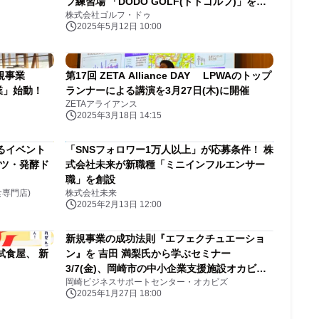
フ練習場 「DODO GOLF(ドドゴルフ)」を
株式会社ゴルフ・ドゥ
2025年6月にスタート！
2025年5月12日 10:00
規事業
第17回 ZETA Alliance DAY LPWAのトップ
事業」始動！
ランナーによる講演を3月27日(木)に開催
ZETAアライアンス
2025年3月18日 14:15
るイベント
「SNSフォロワー1万人以上」が応募条件！ 株
ーツ・発酵ド
式会社未来が新職種「ミニインフルエンサー
職」を創設
食専門店)
株式会社未来
2025年2月13日 12:00
新規事業の成功法則『エフェクチュエーショ
試食屋、 新
ン』を 吉田 満梨氏から学ぶセミナー
ト
3/7(金)、岡崎市の中小企業支援施設オカビズ
岡崎ビジネスサポートセンター・オカビズ
が開催
2025年1月27日 18:00