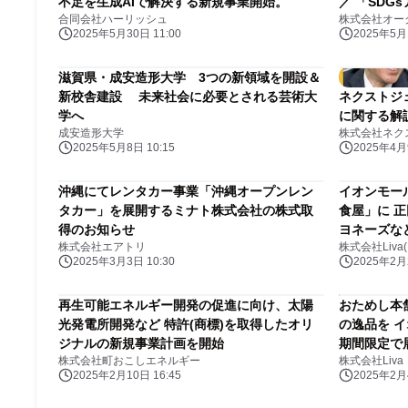
不足を生成AIで解決する新規事業開始。
／ 「SD
合同会社ハーリッシュ
株式会社オー
ム」 養成
2025年5月30日 11:00
2025年5月1
滋賀県・成安造形大学 3つの新領域を開設＆
新校舎建設 未来社会に必要とされる芸術大
ネクストジ
学へ
に関する解
成安造形大学
株式会社ネク
2025年5月8日 10:15
2025年4月9
沖縄にてレンタカー事業「沖縄オープンレン
イオンモー
タカー」を展開するミナト株式会社の株式取
食屋」に 
得のお知らせ
ヨネーズな
株式会社エアトリ
株式会社Liv
2025年3月3日 10:30
2025年2月2
再生可能エネルギー開発の促進に向け、太陽
おためし本
光発電所開発など 特許(商標)を取得したオリ
の逸品を 
ジナルの新規事業計画を開始
期間限定で
株式会社町おこしエネルギー
株式会社Liva
2025年2月10日 16:45
2025年2月4