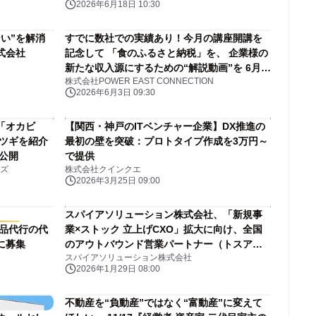
2026年6月18日 10:30
い”を解消
すでに数社での実績あり！今月の講座開講を
式会社
記念して 「食のふるさと納税」を、 企業様の
新たな収入源にするための“解説動画”を 6月3
株式会社POWER EAST CONNECTION
日から無料提供します
2026年6月3日 09:30
「オカビ
【関西・神戸のITベンチャー企業】DX推進の
トツギを紹介
最初の壁を突破：プロトタイプ作成を3万円～
公開
で提供
ズ
株式会社クインクエ
2026年3月25日 09:00
スパイアソリューション株式会社、「新規事
出品代行の代
業×ストック 立上げCXO」拡大に向け、全国
に募集
のアウトバウンド営業パートナー（トスアッ
スパイアソリューション株式会社
プ／クロージング）を3社限定で募集開始
2026年1月29日 08:00
不動産を“負動産”ではなく“富動産”に変えて