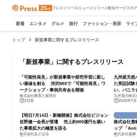
プレスリリース/ニュースリリース配信サービスの
新着
エンタメ
グルメ
旅行
ファッション・美容
ライ
トップ
新規事業に関するプレスリリース
「
新規事業
」に関するプレスリリース
「可能性発見」が新規事業や探究学習に新し
九州産天然
い価値を創る 渋沢MIXで「可能性発見」ワ
た実証試験
ークショップ・事例共有会を開催
い、バニラ
株式会社教育と探求社
九州電力株式
2日前
2026年7月1
【明日7月14日・新橋開催】株式会社ビジョン
佐野健一会長が登壇 売上約400億円を築い
株式会社貴
た事業拡大の極意を語る
ップ 「Ant
株式会社あどばる
株式会社貴瞬