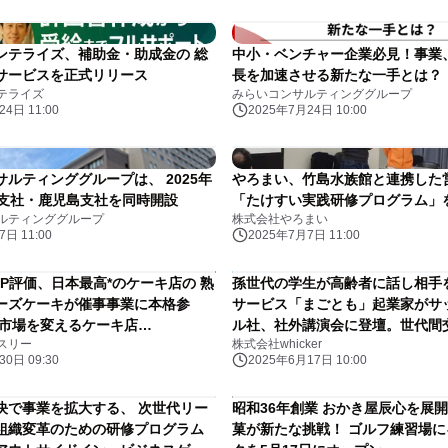
ンテライズ、補助金・助成金の 総
中小・ベンチャー企業必見！事業
サービスを正式リリース
長を加速させる新たな一手とは？
テライズ
みらいコンサルティンググループ
4日 11:00
2025年7月24日 10:00
ルティンググループは、 2025年
やろまい、竹島水族館と連携した
本支社・鹿児島支社を同時開設
「たけすい実践研修プログラム」
ルティンググループ
株式会社やろまい
日 11:00
2025年7月7日 11:00
 MAP評価、日本最高*のケーキ店の 熟
孫世代の学生が高齢者に話し相手
ーズケーキが催事事業に本格参
サービス「まごとも」起業家がサ
ト市場を変えるケーキ店
ル社、社外講演会に登壇。世代間
スリー
株式会社whicker
RI」 【7月3日より、池袋東武にて販
学生に新たな仕事を創出！
0日 09:30
2025年6月17日 10:00
決で事業を拡大する、 次世代リー
昭和36年創業 おかき屋辰心を展
組織変革のための研修プログラム
菓が新たな挑戦！ ゴルフ練習場