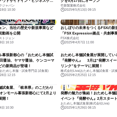
Gsアウトサイドイン・ビジネスゲー
クを5月17日にオープン
クジャパン
竹新製菓株式会社
講座・企業研修の提供を開始
9日 10:30
2025年5月13日 09:15
ェン、当社の歴史や新規事業など
おしぼりの未来をつくるFSXの新
説動画を公開
「FSX Expression拠点・共創
ストジェン
FSX株式会社
日 16:10
2025年4月7日 11:00
ル幕張新都心の「おためし本舗試
おためし本舗試食屋が展開してい
正田醤油、ヤマサ醤油、ケンコーマ
『発酵やん』 3月は“発酵スイ
どの新商品が登場！
リンク”をテーマに展開！
a(おためし本舗・試食専門店 試食屋)
株式会社Liva(おためし本舗試食屋・試
8日 12:15
2025年2月25日 12:15
舗試食屋、「岐阜県」のこだわり
イオンモール幕張新都心にて2月より
発酵の魅力が集結！おためし本舗
展開！
イベント『発酵やん』2月スター
おためし本舗試食屋(株式会社Liva)
日 10:30
2025年1月29日 08:15