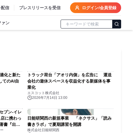
を配信
プレスリリースを受信
ログイン/会員登録
ファン
最適化と新た
トラック荷台「アオリ内側」を広告に 運送
してのAI自
会社の遊休スペースを収益化する新媒体を事
業化
エスコット株式会社
2026年7月14日 13:00
セブン-イレ
出店に携わっ
日能研関西の新規事業 「ネクサス」「読み
の著書『出店
書きラボ」で夏期講習を開講
ー
株式会社日能研関西
マネジメン