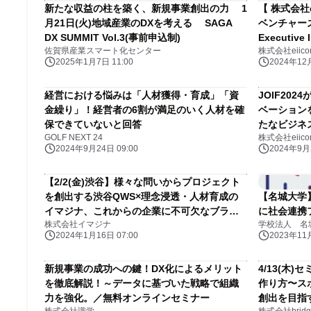
新たな収益の柱を築く、新規事業創出の力 1
【 株式会社
月21日(火)地域産業のDXを考える SAGA
ベンチャー
DX SUMMIT Vol.3(事前申込制)
Executive
佐賀県産業スマート化センター
株式会社eiico
2025年1月7日 11:00
2024年12月
経営における悩みは「人材獲得・育成」「資
JOIF20
金繰り」！経営者の6割が満足のいく人材を確
ベーション
保できていないと回答
たなビジネ
GOLF NEXT 24
株式会社eiico
2024年9月24日 09:00
2024年9月2
【2/2(金)渋谷】様々な問いからプロジェクト
を創出する渋谷QWS×理念浸透・人材育成の
【名城大学
イマジナ、これからの企業に不可欠なブラン
に社会連携
株式会社イマジナ
学校法人 名
ディングを学ぶセミナーを開催
2024年1月16日 07:00
2023年11月
新規事業の成功への鍵！DX化によるメリット
4/13(木
を徹底解説！～データに基づいた戦略で組織
作り方〜ス
力を強化。／無料オンラインセミナー
創出を目指