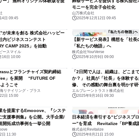
リー」 無料オリジナル体験版を提
葬祭サービスを提供する株式会社
モニーを完全子会社化
社
山万株式会社
4日 09:45
2025年12月12日 09:45
座”が未来を創る 株式会社ハッピー
社内ビジネスコンテスト
【新サービス発表】構想を「社長
RY CAMP 2025」を始動
「私たちの物語」へ
ピースマイル
株式会社YourVerse
16日 10:00
2025年10月9日 09:00
urasuとフランチャイズ契約締結
「2日間で人は、組織は、どこま
ffee」を展開 “FUTURE OF
か？」 社員が「社長」を体験す
”へようこそ
修、 その感動の舞台裏を明かす
東海リテイリング・プラス
エルブレーントラスト株式会社
ィ小説刊行！
2日 15:00
2025年9月16日 09:30
を提案するEmooove、『システ
ご支援事例集』を公開。大手企業/
日本経済を牽引する“ビジネスプ
規開拓成功事例を一挙公開
ー”を育成 Revitalize「BP
ove
株式会社Revitalize
日 11:30
2025年8月21日 15:00