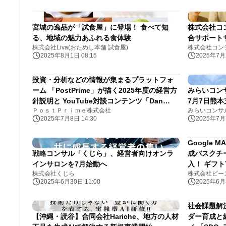
宮城の逸品が「試食屋」に登場！ 食べて知
株式会社コ
る、地域の魅力あふれる食体験
合サポート
株式会社Liva(おためし本舗 試食屋)
株式会社コン
2025年8月1日 08:15
2025年7月2
投資・分析などの情報が集まるプラットフォ
ーム 「PostPrime」が描く2025年度の経営方
みらいコンサ
針説明と YouTube対談コンテンツ「Dan
7月7日熊
ＰｏｓｔＰｒｉｍｅ株式会社
みらいコンサ
Talk」初の公開収録を7/12に開催
2025年7月8日 14:30
2025年7月7
Google
戦略コンサル「くじら」、経営者向けオンラ
成バスクチ
インサロンを7月始動へ
入！ ギフ
株式会社くじら
株式会社ビー
「CACIO
2025年6月30日 11:00
2025年6月3
売開始！】
社会課題解
【沖縄・読谷】合同会社Hariche、地方の人材
ダー育成と