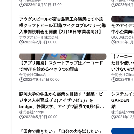
株式会社識学
株式会社bridg
2023年10月31日 17:00
2023年4月4
アウグスビールが宮古島商工会議所にて小規
模クラフトビール工場(マイクロブルワリー)導
そのアイデ
入事例説明会を開催【2月15日/事業者向け】
中小企業向
アウグスビール株式会社
GOJU株式会
2023年2月8日 00:00
2023年1月2
【ノーコー
【アプリ開発】スタートアップはノーコード
た目や使いや
でMVPを始めるべき３つの理由
いけないの
合同会社CitrusApp
合同会社Citru
2022年9月24日 00:00
2022年9月2
静岡大学の学生から起業を目指す「起業・ビ
システムイ
ジネス人材育成ゼミ(アイザワゼミ)」を
GARDEN
bridge、静岡大学、アイザワ証券で6月4日よ
結
株式会社bridge
株式会社bridg
り開講決定
2022年5月9日 00:00
2021年12月
「田舎で働きたい」「自分の力を試したい」