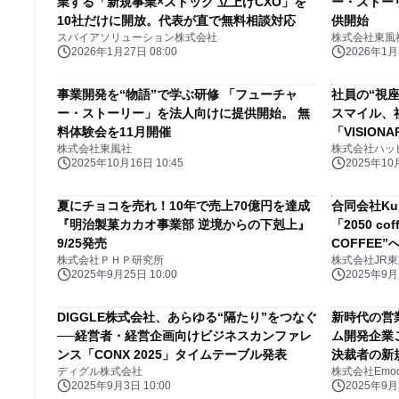
業する「新規事業×ストック 立上げCXO」を
ー・ストー
10社だけに開放。代表が直で無料相談対応
供開始
スパイアソリューション株式会社
株式会社東風
2026年1月27日 08:00
2026年1月1
事業開発を“物語”で学ぶ研修 「フューチャ
社員の“視
ー・ストーリー」を法人向けに提供開始。 無
スマイル、
料体験会を11月開催
「VISIONA
株式会社東風社
株式会社ハッ
2025年10月16日 10:45
2025年10月
夏にチョコを売れ！10年で売上70億円を達成
合同会社K
『明治製菓カカオ事業部 逆境からの下剋上』
「2050 co
9/25発売
COFFEE
株式会社ＰＨＰ研究所
株式会社JR
2025年9月25日 10:00
2025年9月2
DIGGLE株式会社、あらゆる“隔たり”をつなぐ
新時代の営業
──経営者・経営企画向けビジネスカンファレ
ム開発企業
ンス「CONX 2025」タイムテーブル発表
決裁者の新
ディグル株式会社
株式会社Emoo
2025年9月3日 10:00
2025年9月2