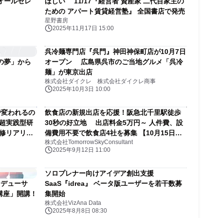
オールセレ
ほしい 11/17『経営者 資産家 二代目家主の
ための アパート賃貸経営塾』 全国書店で発売
星野書房
2025年11月17日 15:00
呉冷麺専門店『呉門』神田神保町店が10月7日
の夢」から
オープン 広島県呉市のご当地グルメ「呉冷
麺」が東京出店
株式会社ダイクレ 株式会社ダイクレ商事
2025年10月3日 10:00
で変われるの
飲食店の新規出店を応援！阪急北千里駅徒歩
る超実践型研
30秒の好立地 出店料金5万円～ 人件費、設
研修リアリテ
備費用不要で飲食店4社を募集 【10月15日ま
株式会社TomorrowSkyConsultant
で】
2025年9月12日 11:00
ソロプレナー向けアイデア創出支援
ロデューサ
SaaS『idrea』 ベータ版ユーザーを若干数募
養成講座」開講！
集開始
株式会社VizAna Data
2025年8月8日 08:30