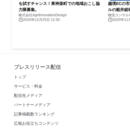
を試すチャンス！東神楽町での地域おこし協
越境ECの
力隊募集。
ルの船井総
株式会社AgriInnovationDesign
物流コンサル
2020年12月25日 12:30
2020年11月
プレスリリース配信
トップ
サービス・料金
配信先メディア
パートナーメディア
記事掲載数ランキング
広報お役立ちコンテンツ