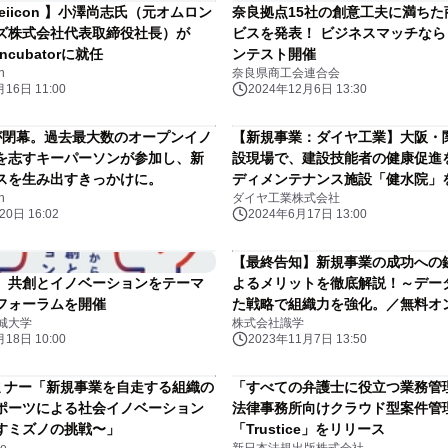
eiicon 】小澤尚志氏（元オムロン
奈良拠点15社の創意工夫に満ちた
ズ株式会社代表取締役社長）が
ビスを発表！ ビジネスマッチな
 Incubatorに就任
ンテスト開催
n
奈良県商工会連合会
16日 11:00
2024年12月6日 13:30
24が閉幕。過去最大数のオープンイノ
【新規事業：ダイヤ工業】大阪・
を志すキーパーソンが参加し、新
設現場で、建設技能者の健康促進
スを生み出すきっかけに。
ディメンテナンス施設「健水院」
n
ダイヤ工業株式会社
0日 16:02
2024年6月17日 13:00
【最終告知】新規事業の成功への
】共創とイノベーションをテーマ
よるメリットを徹底解説！～デー
フォーラムを開催
た戦略で組織力を強化。／無料オ
城大学
株式会社識学
ミナー
18日 10:00
2023年11月7日 13:50
)セミナー「新規事業を自走する組織の
「すべての弁護士に役立つ業務管
ポーツによる社会イノベーション
法律事務所向けクラウド型案件管
すミズノの挑戦〜」
「Trustice」をリリース