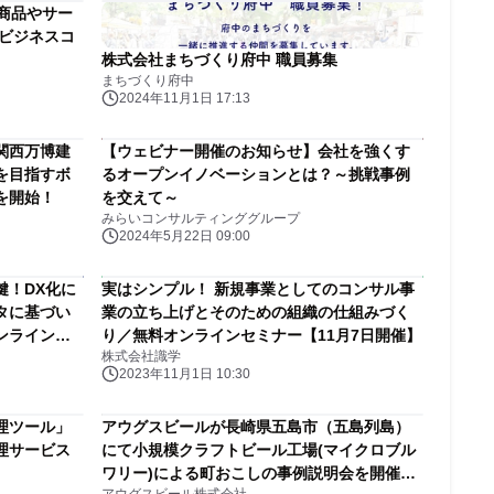
商品やサー
らビジネスコ
株式会社まちづくり府中 職員募集
まちづくり府中
2024年11月1日 17:13
関西万博建
【ウェビナー開催のお知らせ】会社を強くす
を目指すボ
るオープンイノベーションとは？～挑戦事例
を開始！
を交えて～
みらいコンサルティンググループ
2024年5月22日 09:00
鍵！DX化に
実はシンプル！ 新規事業としてのコンサル事
タに基づい
業の立ち上げとそのための組織の仕組みづく
ンラインセ
り／無料オンラインセミナー【11月7日開催】
株式会社識学
2023年11月1日 10:30
理ツール」
アウグスビールが長崎県五島市（五島列島）
理サービス
にて小規模クラフトビール工場(マイクロブル
ワリー)による町おこしの事例説明会を開催