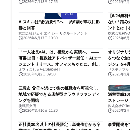
2026年7月13日 17:55
2026年7月7
【6/24
AIスキルは“必須要件”へ──約9割が年収に影
ない「踏み
響と回答
ントとは｜株
株式会社ジェイ エイ シー リクルートメント
株式会社PIVO
2026年6月17日 10:30
2026年6月1
「一人社長×AI」は、構想から実績へ。 ――
オリジナリ
著書12冊・複数社アドバイザー就任・ AIエー
をつなぐ創
ジェントリリース。オフィスちゃたに、創業3
ジン』を4
オフィスちゃたに株式会社
サステナブル
年目へ。
2026年4月2日 09:00
2026年3月3
三豊市 父母ヶ浜にて街の挑戦者を可視化し、
地域で応援できる店舗型クラウドファンディ
満室実績1
ングを開始
ストレージ
挑戦百火店
株式会社Office
2026年3月10日 11:30
2026年2月2
正社員30名以上の社長限定：単発依存から卒
事業開発を