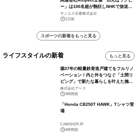
関連会社Attipect主催「田んぼラグビ
ー」は100名超が熱狂しNHKで放送さ
れました。
サンエス石膏株式会社
1日前
スポーツの新着をもっと見る
ライフスタイルの新着
もっと見る
築37年の軽量鉄骨造戸建てをフルリノ
ベーション！内と外をつなぐ「土間リ
ビング」で新たな暮らしを叶えた施工
事例を株式会社アースが公開
株式会社アース
3時間前
「Honda CB250T HAWK」Tシャツ登
場
CAMSHOP.JP
4時間前