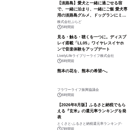
【淡路島】愛犬と一緒に過ごせる宿
で、一緒に泊まり、一緒にご飯 愛犬専
用の淡路島グルメ、ドッグランにミニ
プール グランピングとトレーラーハウ
株式会社ぷらど
スの2施設で
5時間前
見る・触る・聴くを一つに。ディスプ
レイ搭載「LL05」ワイヤレスイヤホ
ンで音楽体験をアップデート
LivelyLifeライブリーライフ株式会社
6時間前
熊本の花を、熊本の希望へ。
フラワーライフ振興協議会
6時間前
【2026年8月版】ふるさと納税でもら
える『玄米』の還元率ランキングを発
表
とくさと-ふるさと納税還元率ランキング-
7時間前