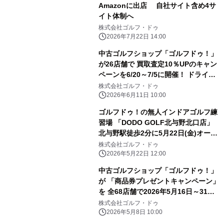
Amazonに出店 自社サイト含め4サ
イト体制へ
株式会社ゴルフ・ドゥ
2026年7月22日 14:00
中古ゴルフショップ「ゴルフドゥ！」
が26店舗で 買取査定10％UPのキャン
ペーンを6/20～7/5に開催！ ドライバ
ー・アイアンセットのお買替えは
株式会社ゴルフ・ドゥ
5％OFFに
2026年6月11日 10:00
ゴルフドゥ！の無人インドアゴルフ練
習場 「DODO GOLF北与野北口店」
北与野駅徒歩2分に5月22日(金)オープ
ン
株式会社ゴルフ・ドゥ
2026年5月22日 12:00
中古ゴルフショップ「ゴルフドゥ！」
が 「商品券プレゼントキャンペーン」
を 全68店舗で2026年5月16日～31日
に開催！
株式会社ゴルフ・ドゥ
2026年5月8日 10:00