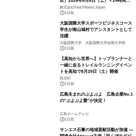
区）2026年8月8日（土）＜24時間年
中無休のフィットネスジム＞
株式会社Fast Fitness Japan
1日前
大阪国際大学スポーツビジネスコース
学生が南山城村でアシスタントとして
活躍
大阪国際大学 大阪国際大学短期大学部
1日前
【高知から世界へ】トップランナーと
一緒に走るトレイルランニングイベン
トを高知で8月29日（土）開催
BUDO
1日前
広島生まれのぷよぷよ 広島企業No.1
の“ぷよぷよ愛”が決定！
広島ホームテレビ
1日前
サンエス石膏の地域貢献活動が加速 ―