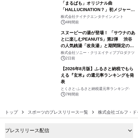
「まるぱも」オリジナル曲
「HALLUCINATION？」初メジャー配
4
信リリース決定！
株式会社テイチクエンタテインメント
4時間前
スヌーピーの湯が登場！ 「サウナのあ
とに楽しむPEANUTS」第2弾 渋谷
の人気銭湯「改良湯」と期間限定のコ
5
ラボレーション サウナイキタイコラ
株式会社ソニー・クリエイティブプロダクツ
ボグッズも発売決定！
2日前
【2026年8月版】ふるさと納税でもら
える『玄米』の還元率ランキングを発
表
6
とくさと-ふるさと納税還元率ランキング-
7時間前
トップ
スポーツのプレスリリース一覧
株式会社ゴルフ・ド
プレスリリース配信