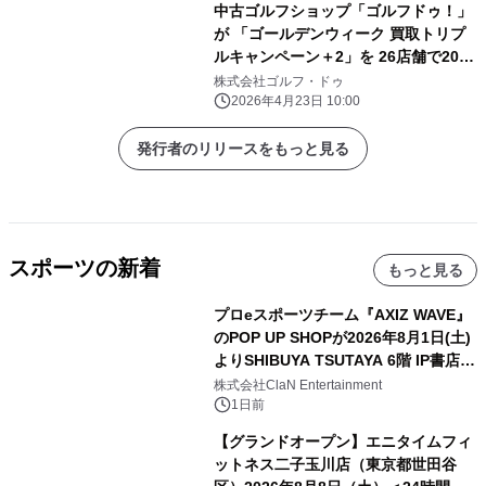
中古ゴルフショップ「ゴルフドゥ！」
が 「ゴールデンウィーク 買取トリプ
ルキャンペーン＋2」を 26店舗で2026
年5月2日～5月10日に開催！
株式会社ゴルフ・ドゥ
2026年4月23日 10:00
発行者のリリースをもっと見る
スポーツの新着
もっと見る
プロeスポーツチーム『AXIZ WAVE』
のPOP UP SHOPが2026年8月1日(土)
よりSHIBUYA TSUTAYA 6階 IP書店で
開催決定！！
株式会社ClaN Entertainment
1日前
【グランドオープン】エニタイムフィ
ットネス二子玉川店（東京都世田谷