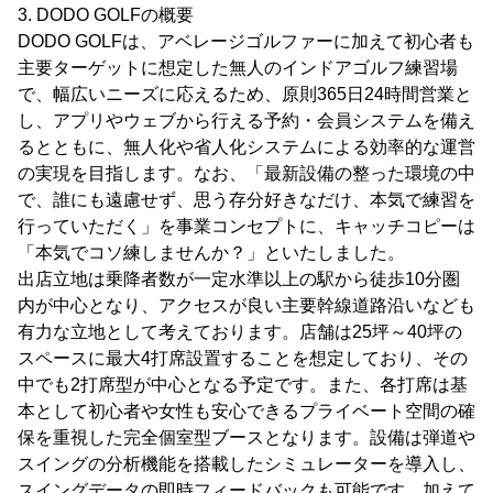
3. DODO GOLFの概要
DODO GOLFは、アベレージゴルファーに加えて初心者も
主要ターゲットに想定した無人のインドアゴルフ練習場
で、幅広いニーズに応えるため、原則365日24時間営業と
し、アプリやウェブから行える予約・会員システムを備え
るとともに、無人化や省人化システムによる効率的な運営
の実現を目指します。なお、「最新設備の整った環境の中
で、誰にも遠慮せず、思う存分好きなだけ、本気で練習を
行っていただく」を事業コンセプトに、キャッチコピーは
「本気でコソ練しませんか？」といたしました。
出店立地は乗降者数が一定水準以上の駅から徒歩10分圏
内が中心となり、アクセスが良い主要幹線道路沿いなども
有力な立地として考えております。店舗は25坪～40坪の
スペースに最大4打席設置することを想定しており、その
中でも2打席型が中心となる予定です。また、各打席は基
本として初心者や女性も安心できるプライベート空間の確
保を重視した完全個室型ブースとなります。設備は弾道や
スイングの分析機能を搭載したシミュレーターを導入し、
スイングデータの即時フィードバックも可能です。加えて