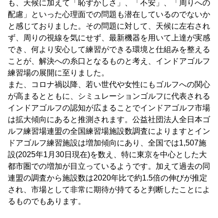
も、天候に加えて「恥ずかしさ」、「不安」、「周りへの
配慮」といった心理面での問題も潜在しているのでないか
と感じておりました。その問題に対して、天候に左右され
ず、周りの視線を気にせず、最新機器を用いて上達が実感
でき、何より安心して練習ができる環境と仕組みを整える
ことが、解決への糸口となるものと考え、インドアゴルフ
練習場の展開に至りました。
また、コロナ禍以降、若い世代や女性にもゴルフへの関心
が高まるとともに、シミュレーションゴルフに代表される
インドアゴルフの認知が広まることでインドアゴルフ市場
は拡大傾向にあると推測されます。公益社団法人全日本ゴ
ルフ練習場連盟の全国練習場施設数調査によりますとイン
ドアゴルフ練習施設は増加傾向にあり、全国では1,507施
設(2025年1月30日現在)を数え、特に東京を中心とした大
都市圏での増加が目立っているようです。加えて過去の同
連盟の調査から施設数は2020年比で約1.5倍の伸びが推定
され、市場として非常に期待が持てると判断したことによ
るものでもあります。