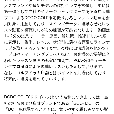
人気ブランドや最新モデルの試打クラブを常備し、更には
第一弾として当社のイメージキャラクターである菅原大地
プロによるDODO GOLF限定撮りおろしレッスン動画を会
員対象に用意しており、スイングデータに連動させたレッ
スン動画を視聴しながらの練習が可能となります。動画は
1～2分の短尺で、エラー原因、解決策、推奨ドリルの順
に表示し、番手、レベル、状況別に選べる豊富なラインナ
ップを取りそろえております。今後は出演講師を他のツア
ープロやティーチングプロへと拡げ、お客様のご要望に合
わせたレッスン動画の充実に加えて、PGA公認ティーチ
ングプロ派遣による現地レッスンも予定しております。
なお、ゴルフドゥ！店舗とはポイントを共通化しており、
将来的に連携を進めてまいります。
DODO GOLF(ドドゴルフ)という名称につきましては、当
社の社名および店舗ブランドである「GOLF DO」の
「DO」を継承するとともに、覚えやすく親しみやすい響