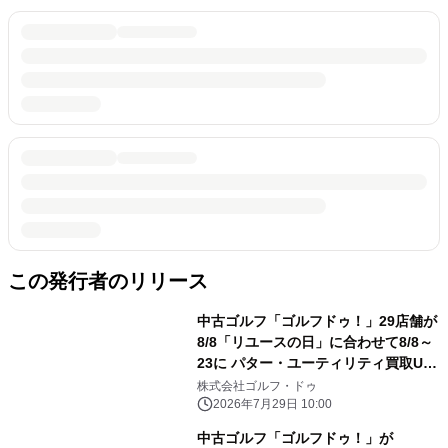
この発行者のリリース
中古ゴルフ「ゴルフドゥ！」29店舗が
8/8「リユースの日」に合わせて8/8～
23に パター・ユーティリティ買取UP
キャンペーンを開催！
株式会社ゴルフ・ドゥ
2026年7月29日 10:00
中古ゴルフ「ゴルフドゥ！」が