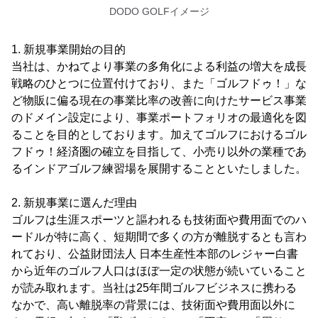
DODO GOLFイメージ
1. 新規事業開始の目的
当社は、かねてより事業の多角化による利益の増大を成長
戦略のひとつに位置付けており、また「ゴルフドゥ！」な
ど物販に偏る現在の事業比率の改善に向けたサービス事業
のドメイン設定により、事業ポートフォリオの最適化を図
ることを目的としております。加えてゴルフにおけるゴル
フドゥ！経済圏の確立を目指して、小売り以外の業種であ
るインドアゴルフ練習場を展開することといたしました。
2. 新規事業に選んだ理由
ゴルフは生涯スポーツと謳われるも技術面や費用面でのハ
ードルが特に高く、短期間で多くの方が離脱するとも言わ
れており、公益財団法人 日本生産性本部のレジャー白書
から近年のゴルフ人口はほぼ一定の状態が続いていること
が読み取れます。当社は25年間ゴルフビジネスに携わる
なかで、高い離脱率の背景には、技術面や費用面以外に