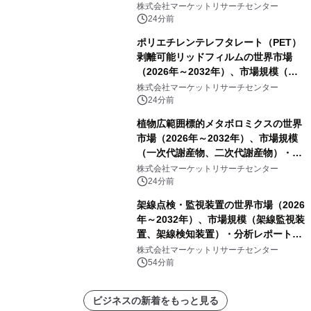
ド、強化軽量ブレンド、軽量PCR
株式会社マーケットリサーチセンター
PA、その他）・分析レポートを発表
24分前
ポリエチレンテレフタレート（PET）
剥離可能リッドフィルムの世界市場
（2026年～2032年）、市場規模（ヒ
ートシールタイプ、コールドシールタ
株式会社マーケットリサーチセンター
イプ、粘着タイプ）・分析レポートを
24分前
発表
植物広範囲標的メタボロミクスの世界
市場（2026年～2032年）、市場規模
（一次代謝産物、二次代謝産物）・分
析レポートを発表
株式会社マーケットリサーチセンター
24分前
架線点検・監視装置の世界市場（2026
年～2032年）、市場規模（架線監視装
置、架線検知装置）・分析レポートを
発表
株式会社マーケットリサーチセンター
54分前
ビジネスの新着をもっと見る