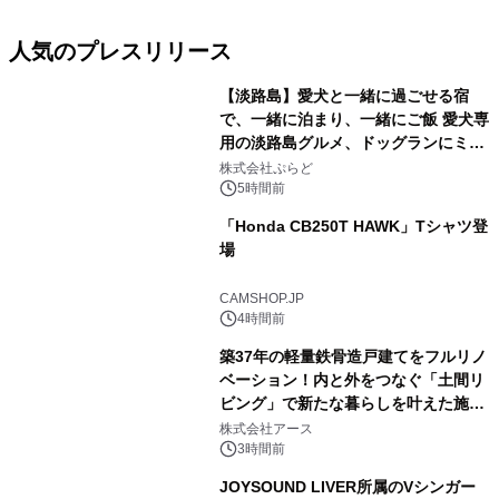
人気のプレスリリース
【淡路島】愛犬と一緒に過ごせる宿
で、一緒に泊まり、一緒にご飯 愛犬専
用の淡路島グルメ、ドッグランにミニ
1
プール グランピングとトレーラーハウ
株式会社ぷらど
スの2施設で
5時間前
「Honda CB250T HAWK」Tシャツ登
場
2
CAMSHOP.JP
4時間前
築37年の軽量鉄骨造戸建てをフルリノ
ベーション！内と外をつなぐ「土間リ
ビング」で新たな暮らしを叶えた施工
3
事例を株式会社アースが公開
株式会社アース
3時間前
JOYSOUND LIVER所属のVシンガー