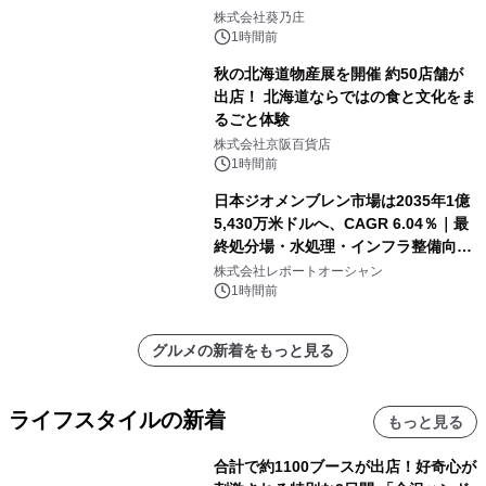
株式会社葵乃庄
1時間前
秋の北海道物産展を開催 約50店舗が
出店！ 北海道ならではの食と文化をま
るごと体験
株式会社京阪百貨店
1時間前
日本ジオメンブレン市場は2035年1億
5,430万米ドルへ、CAGR 6.04％｜最
終処分場・水処理・インフラ整備向け
需要拡大
株式会社レポートオーシャン
1時間前
グルメの新着をもっと見る
ライフスタイルの新着
もっと見る
合計で約1100ブースが出店！好奇心が