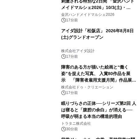
刺激される特別な2日間 「金沢ハンド
メイドマルシェ2026」10/3(土)・
10/4(日)開催
金沢ハンドメイドマルシェ2026
17分前
アイダ設計「松阪店」 2026年8月8日
(土)グランドオープン
株式会社アイダ設計
17分前
障害のある方が描いた絵画と“働く
姿”を捉えた写真、 入賞80作品を展
示 「障害者雇用支援月間」作品展示
会を 東京・愛知で開催
株式会社ドゥ・クリエーション
17分前
眠りづらさの正体──シリーズ第2回 人
は寝ると「腹腔の余白」が消える──
呼吸が弱まる本当の構造的理由
トラタニ株式会社
30分前