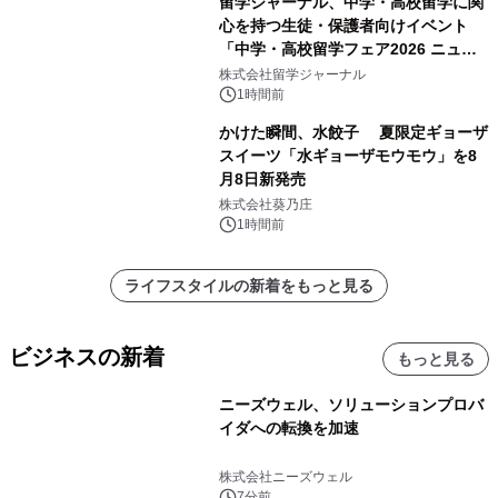
留学ジャーナル、中学・高校留学に関
心を持つ生徒・保護者向けイベント
「中学・高校留学フェア2026 ニュー
ジーランド＆オーストラリア」を
株式会社留学ジャーナル
9/12(土)に開催
1時間前
かけた瞬間、水餃子 夏限定ギョーザ
スイーツ「水ギョーザモウモウ」を8
月8日新発売
株式会社葵乃庄
1時間前
ライフスタイルの新着をもっと見る
ビジネスの新着
もっと見る
ニーズウェル、ソリューションプロバ
イダへの転換を加速
株式会社ニーズウェル
7分前