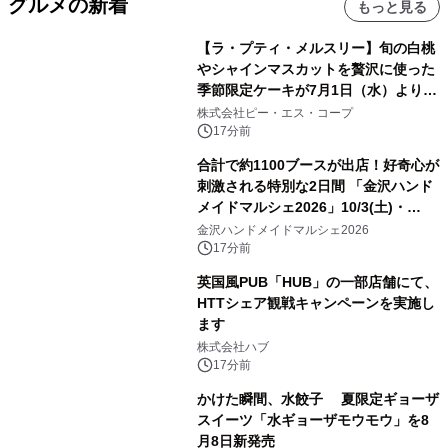
グルメの新着
もっと見る
【ラ・プティ・メルスリー】旬の白桃
やシャインマスカットを贅沢に使った
季節限定ケーキが7月1日（水）より順
次登場！
株式会社ピー・エス・コープ
17分前
合計で約1100ブースが出店！好奇心が
刺激される特別な2日間 「金沢ハンド
メイドマルシェ2026」10/3(土)・
10/4(日)開催
金沢ハンドメイドマルシェ2026
17分前
英国風PUB「HUB」の一部店舗にて、
HTTシェア観戦キャンペーンを実施し
ます
株式会社ハブ
17分前
かけた瞬間、水餃子 夏限定ギョーザ
スイーツ「水ギョーザモウモウ」を8
月8日新発売