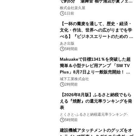
で約5分 湯舞音 袖ケ浦店が夏フェア
2
メニューを提供
株式会社楽久屋
1日前
【一杯の蕎麦を通して、歴史・経済・
文化・作法、世界への広がりまでを学
べる】『ビジネスエリートのための 教
3
養としての蕎麦』2026年8月25日
あさ出版
（火）発売
5時間前
Makuakeで目標1341％を突破した超
簡単＆小型テレビ用アンプ 「SW TV
Plus」8月7日より一般販売開始！ ケ
4
ーブル1本つなぐだけ、テレビの音が
城下工業株式会社
ぐっと豊かに
2時間前
【2026年8月版】ふるさと納税でもら
える『焼酎』の還元率ランキングを発
表
5
とくさと-ふるさと納税還元率ランキング-
5時間前
建設機械アタッチメントのグッズをオ