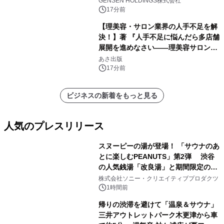
GENSEN HOLDINGS株式会社
17分前
【理美容・サロン業界の人手不足を解
決！】著 『人手不足に悩んだら多店舗
展開を進めなさい――理美容サロン
「多店舗展開」の教科書』2026年8月
あさ出版
24日（月）発売
17分前
ビジネスの新着をもっと見る
人気のプレスリリース
スヌーピーの湯が登場！ 「サウナのあ
とに楽しむPEANUTS」第2弾 渋谷
の人気銭湯「改良湯」と期間限定のコ
1
ラボレーション サウナイキタイコラ
株式会社ソニー・クリエイティブプロダクツ
ボグッズも発売決定！
1時間前
帰りの渋滞を避けて「温泉＆サウナ」
三井アウトレットパーク木更津から車