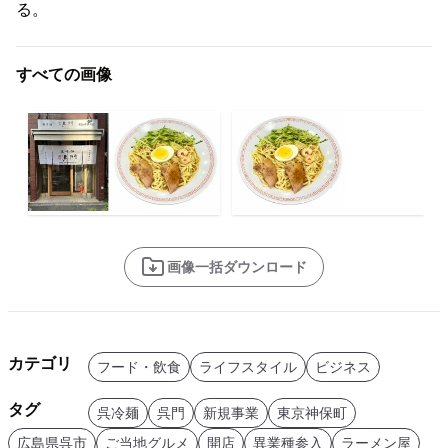
る。
すべての画像
画像一括ダウンロード
カテゴリ
フード・飲食
ライフスタイル
ビジネス
タグ
呉冷麺
呉門
新規事業
東京神保町
広島県呉市
ご当地グルメ
開店
異業種参入
ラーメン屋