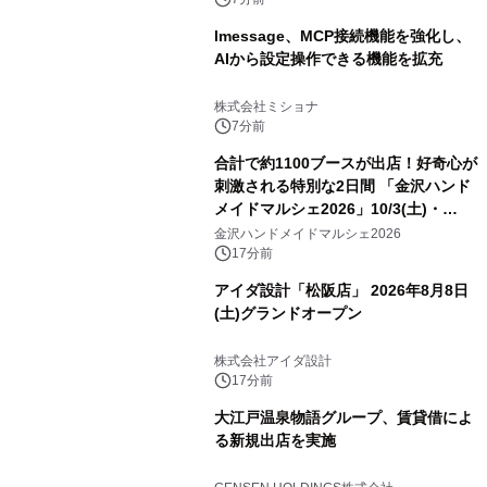
lmessage、MCP接続機能を強化し、
AIから設定操作できる機能を拡充
株式会社ミショナ
7分前
合計で約1100ブースが出店！好奇心が
刺激される特別な2日間 「金沢ハンド
メイドマルシェ2026」10/3(土)・
10/4(日)開催
金沢ハンドメイドマルシェ2026
17分前
アイダ設計「松阪店」 2026年8月8日
(土)グランドオープン
株式会社アイダ設計
17分前
大江戸温泉物語グループ、賃貸借によ
る新規出店を実施