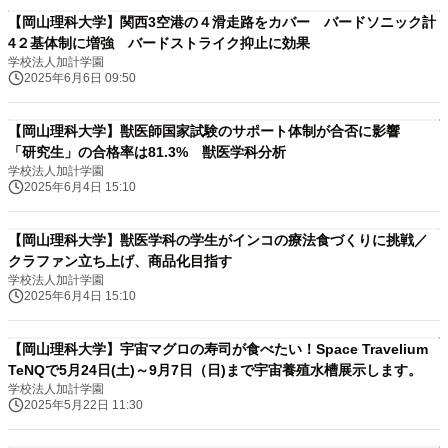
【岡山理科大学】関西3空港の４滑走路をカバー バードソニック計
4２基体制に増強 バードストライク抑止に効果
学校法人加計学園
2025年6月6日 09:50
【岡山理科大学】獣医師国家試験のサポート体制が合否に影響
「研究生」の合格率は81.3% 獣医学科分析
学校法人加計学園
2025年6月4日 15:10
【岡山理科大学】獣医学科の学生がインコの療法食づくりに挑戦／
クラファン立ち上げ、商品化目指す
学校法人加計学園
2025年6月4日 15:10
【岡山理科大学】宇宙マグロの寿司が食べたい！Space Travelium
TeNQで5月24日(土)～9月7日（日)まで宇宙養殖水槽展示します。
学校法人加計学園
2025年5月22日 11:30