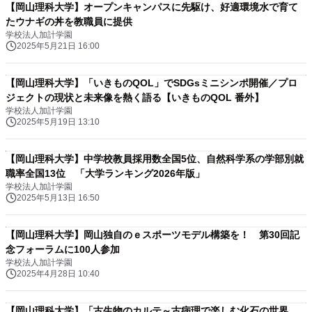
【岡山理科大学】オープンキャンパスに先駆け、好適環境水で育て
たウナギの丼を教職員に提供
学校法人加計学園
2025年5月21日 16:00
【岡山理科大学】「いきものQOL」でSDGsミニシンポ開催／プロ
ジェクトの現状と未来像を熱く語る【いきものQOL 番外】
学校法人加計学園
2025年5月19日 13:10
【岡山理科大学】中学校教員採用数全国5位、自然科学系の学部別就
職率全国13位 「大学ランキング2026年版」
学校法人加計学園
2025年5月13日 16:50
【岡山理科大学】岡山独自のｅスポーツモデル構築を！ 第30回記
念フォーラムに100人参加
学校法人加計学園
2025年4月28日 10:40
【岡山理科大学】「古生物のカルテ～古病理で楽しむ化石の世界