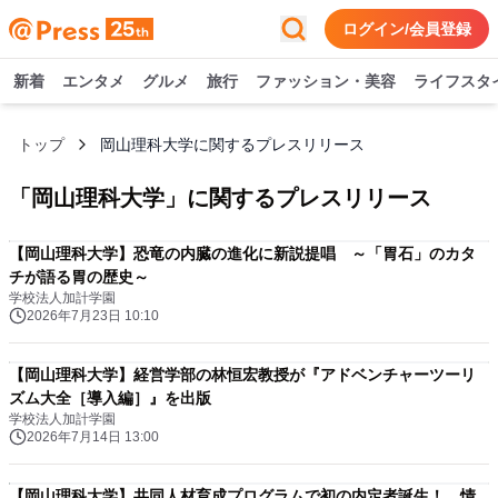
ログイン/会員登録
新着
エンタメ
グルメ
旅行
ファッション・美容
ライフスタ
トップ
岡山理科大学に関するプレスリリース
「
岡山理科大学
」に関するプレスリリース
【岡山理科大学】恐竜の内臓の進化に新説提唱 ～「胃石」のカタ
チが語る胃の歴史～
学校法人加計学園
2026年7月23日 10:10
【岡山理科大学】経営学部の林恒宏教授が『アドベンチャーツーリ
ズム大全［導入編］』を出版
学校法人加計学園
2026年7月14日 13:00
【岡山理科大学】共同人材育成プログラムで初の内定者誕生！ 情