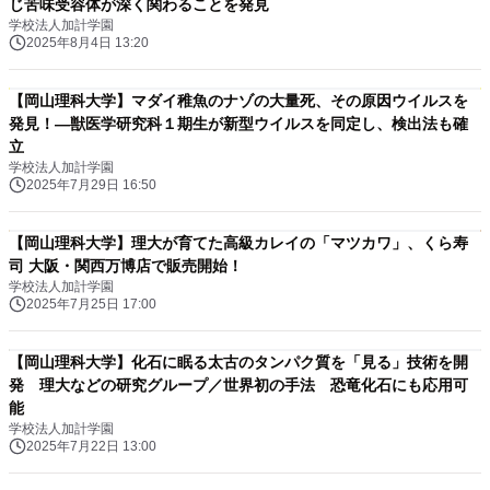
じ苦味受容体が深く関わることを発見
学校法人加計学園
2025年8月4日 13:20
【岡山理科大学】マダイ稚魚のナゾの大量死、その原因ウイルスを
発見！―獣医学研究科１期生が新型ウイルスを同定し、検出法も確
立
学校法人加計学園
2025年7月29日 16:50
【岡山理科大学】理大が育てた高級カレイの「マツカワ」、くら寿
司 大阪・関西万博店で販売開始！
学校法人加計学園
2025年7月25日 17:00
【岡山理科大学】化石に眠る太古のタンパク質を「見る」技術を開
発 理大などの研究グループ／世界初の手法 恐竜化石にも応用可
能
学校法人加計学園
2025年7月22日 13:00