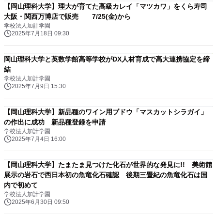
【岡山理科大学】理大が育てた高級カレイ「マツカワ」をくら寿司
大阪・関西万博店で販売 7/25(金)から
学校法人加計学園
2025年7月18日 09:30
岡山理科大学と英数学館高等学校がDX人材育成で高大連携協定を締
結
学校法人加計学園
2025年7月9日 15:30
【岡山理科大学】新品種のワイン用ブドウ「マスカットシラガイ」
の作出に成功 新品種登録を申請
学校法人加計学園
2025年7月4日 16:00
【岡山理科大学】たまたま見つけた化石が世界的な発見に!! 美術館
展示の岩石で西日本初の魚竜化石確認 後期三畳紀の魚竜化石は国
内で初めて
学校法人加計学園
2025年6月30日 09:50