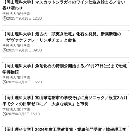
【岡山理科大学】マスカットシラガイのワイン仕込み始まる／甘い
香り漂わせ
学校法人加計学園
2025年9月18日 12:30
【岡山理科大学】最古の「頭突き恐竜」化石を発見、新属新種の
「ザヴァケファレ・リンポチェ」と命名
学校法人加計学園
2025年9月18日 09:30
【岡山理科大学】魚竜化石の特別公開始まる／9月27日(土)まで恐竜
学博物館
学校法人加計学園
2025年9月16日 15:20
【岡山理科大学】富山県南砺市の学校そばに鹿ソニック／設置2カ月
半でクマの目撃ゼロに／「大きな成果」と市長
学校法人加計学園
2025年9月2日 16:10
【岡山理科大学】2024年度工学教育賞・業績部門受賞／情報理工学