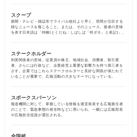
スクープ
新聞・テレビ・雑誌等でライバル他社より早く、世間が注目する
様なニュースを報じること。または、そのニュース。後者の意味
を表す日本語は「特種(とくだね：しばしば「特ダネ」と表記)」。
ステークホルダー
利害関係者の意味。従業員や株主、地域社会、消費者、取引業
者、さらには行政など、企業経営上重要な影響力を持つ第三者を
さす。企業ではこれらステークホルダーと良好な関係が保たれて
いることが重要で、広報活動の大きなテーマになっている。
スポークスパーソン
報道機関に対して、掌握している情報を適宜発表する広報責任者
のことで、緊急事態の発生時などに用いられ、一般には広報部長
や広報担当役員が選任される。
全国紙