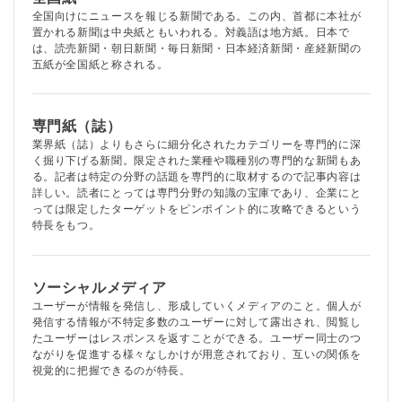
全国向けにニュースを報じる新聞である。この内、首都に本社が
置かれる新聞は中央紙ともいわれる。対義語は地方紙。日本で
は、読売新聞・朝日新聞・毎日新聞・日本経済新聞・産経新聞の
五紙が全国紙と称される。
専門紙（誌）
業界紙（誌）よりもさらに細分化されたカテゴリーを専門的に深
く掘り下げる新聞。限定された業種や職種別の専門的な新聞もあ
る。記者は特定の分野の話題を専門的に取材するので記事内容は
詳しい。読者にとっては専門分野の知識の宝庫であり、企業にと
っては限定したターゲットをピンポイント的に攻略できるという
特長をもつ。
ソーシャルメディア
ユーザーが情報を発信し、形成していくメディアのこと。個人が
発信する情報が不特定多数のユーザーに対して露出され、閲覧し
たユーザーはレスポンスを返すことができる。ユーザー同士のつ
ながりを促進する様々なしかけが用意されており、互いの関係を
視覚的に把握できるのが特長。