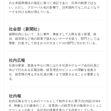
れも米国商標法の規定に基づく表記であり、日本の制度ではな
い。ただし、グローバル化の影響で、日本国内でもこのようなマ
ークを付ける例が増えている。
社会部（新聞社）
新聞社内において、主に事件・事故そして人間を扱う部署。政
治、経済部など他の部署で扱わないテーマを扱う。部門としては
警察、行政そして街まわりの大きく3つの部門に分かれている。
社内広報
社員や家族、親族を中心に時にはＯＢ社員やグループ会社社員に
向けて行われる広報活動。経営理念やビジョンの理解を促進さ
せ、経営陣の考え方を社員の隅々まで浸透させることが重要とな
る。
社内報
社内広報を行うためのツールとして制作された冊子(社内誌)やWE
B、映像などの媒体のこと。従業員への経営方針の徹底やコミュニ
ケーションの向上、会社内の情報共有などを目的としている。