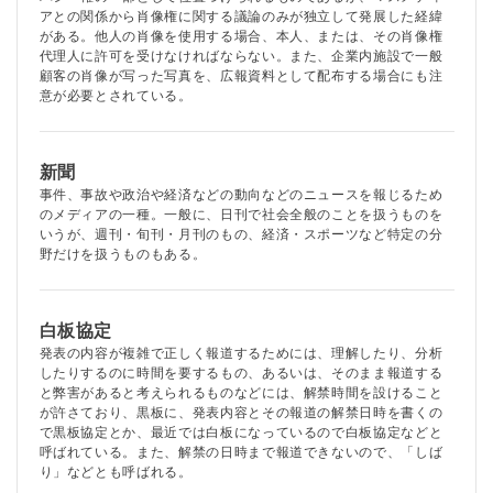
アとの関係から肖像権に関する議論のみが独立して発展した経緯
がある。他人の肖像を使用する場合、本人、または、その肖像権
代理人に許可を受けなければならない。また、企業内施設で一般
顧客の肖像が写った写真を、広報資料として配布する場合にも注
意が必要とされている。
新聞
事件、事故や政治や経済などの動向などのニュースを報じるため
のメディアの一種。一般に、日刊で社会全般のことを扱うものを
いうが、週刊・旬刊・月刊のもの、経済・スポーツなど特定の分
野だけを扱うものもある。
白板協定
発表の内容が複雑で正しく報道するためには、理解したり、分析
したりするのに時間を要するもの、あるいは、そのまま報道する
と弊害があると考えられるものなどには、解禁時間を設けること
が許さており、黒板に、発表内容とその報道の解禁日時を書くの
で黒板協定とか、最近では白板になっているので白板協定などと
呼ばれている。また、解禁の日時まで報道できないので、「しば
り」などとも呼ばれる。