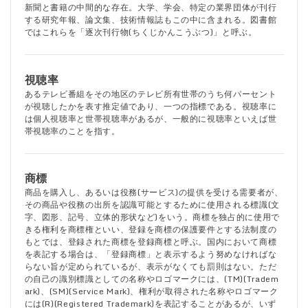
新聞と書籍の中間的な存在。大学、学会、特定の業界団体が刊行
する研究年報、論文集、技術情報誌もこの中に含まれる。図書館
ではこれらを「逐次刊行物(ちくじかんこうぶつ)」と呼ぶ。
視聴率
あるテレビ番組をその地区のテレビ所有世帯のうち何パーセント
が視聴したかを表す推定値であり、一つの指標である。視聴率に
は個人視聴率と世帯視聴率があるが、一般的に視聴率といえば世
帯視聴率のことを指す。
商標
商品を購入し、あるいは役務(サービス)の提供を受ける需要者が、
その商品や役務の出所を認識可能とするために使用される標識(文
字、図形、記号、立体的形状など)をいう。商標を独占的に使用で
きる権利を商標権といい、登録を商標の保護要件とする法制度の
もとでは、登録された商標を登録商標と呼ぶ。国内において商標
を表記する場合は、「登録商標」と表示するよう努めなければな
らない旨が定められているが、表示がなくても罰則はない。ただ
の自己の識別標識としての名称やロゴマークには、(TM)(Tradem
ark)、(SM)(Service Mark)、権利が取得された名称やロゴマーク
には(R)(Registered Trademark)を表記することがあるが、いず