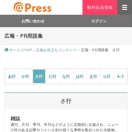
無料会員登録
広報・PR用語集 さ行｜＠Press
お問い合わせ
ログイン
広報・PR用語集
サービスTOP
>
広報お役立ちコンテンツ
>
広報・PR用語集 さ行
あ行
か行
さ行
た行
な行
は行
ま行
ら行
A-Z
さ行
雑誌
週刊、月刊、季刊、年刊などのように定期的に出版され、ニュー
ス性のある記事やジャンル別の様々な事柄を集められた出版物。