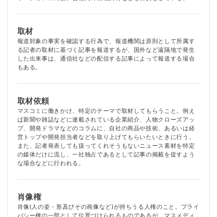
取材
報道対象の事実を確認する行為で、報道機関は原則として所属す
る記者の取材に基づく記事を報道するが、国外など遠隔地で発生
した出来事は、通信社などの配信する記事によって報道する場合
もある。
取材依頼
マスコミに働きかけ、特定のテーマで取材してもらうこと。例え
ば新聞や雑誌などに連載されている企業紹介、人物クローズアッ
プ、開発ドラマなどのコラムに、自社の商品や技術、あるいは経
営トップや開発担当者などを取り上げてもらいたいときに行う。
また、記者発表しても扱ってくれそうもないニュース素材を特定
の媒体だけに流し、一社独占であるとして記事の掲載を促すよう
な場合などに行われる。
肖像権
肖像(人の姿・形及びその画像など)が持ちうる人権のこと。プライ
バシー権の一部として位置づけられるものであるが、マスメディ