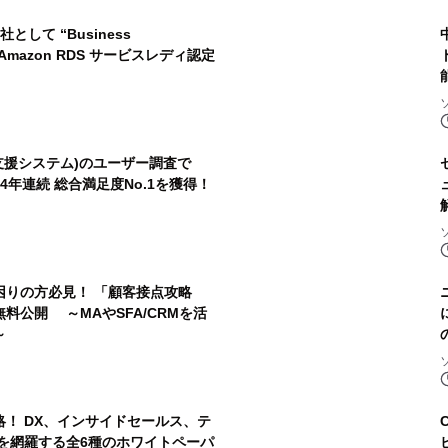
して “Business
で Amazon RDS サービスレディ認定
営業支援システム)のユーザー調査で
年連続 総合満足度No.1を獲得！
困りの方必見！ 「顧客接点攻略
料公開 ～MAやSFA/CRMを活
～
！ DX、インサイドセールス、テ
を網羅する全6種のホワイトペーパ