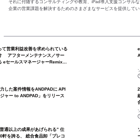
それに付随するコンサルティングや教育、iPad導入支援コンサル
企業の営業課題を解決するためのさまざまなサービスを提供してい
って営業利益改善を求められている
け アフターメンテナンス／サー
eセールスマネージャーRemix
提供開始
した案件情報をANDPADに API
ャー to ANDPAD」をリリース
普通以上の成果があげられる” 仕
00軒を誇る、 総合食品卸「プレコ