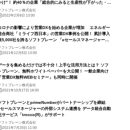
かけ”！ 約40％の企業「総合的にみると生産性が下がった・変
化なし」
ソフトブレーン株式会社
2022年2月8日 13:00
コロナの影響により営業DXを始める企業が増加 エネルギー
総合商社「ミライフ西日本」の営業DX事例を公開！ 累計導入
数5,000社を誇るソフトブレーン 「eセールスマネージャー」
が支援
ソフトブレーン株式会社
2021年12月6日 13:00
データを集めるだけでは不十分！上手な活用方法とは？ ソフ
トブレーン、無料ホワイトペーパーを大公開！ 一般企業向け
「営業DX無料WEBセミナー」も同時に開催
ソフトブレーン株式会社
2021年10月27日 18:00
ソフトブレーンとprimeNumberがパートナーシップを締結
eセールスマネージャーの外部システム連携を データ統合自動
化サービス「trocco(R)」がサポート
ソフトブレーン株式会社
2021年7月20日 11:00