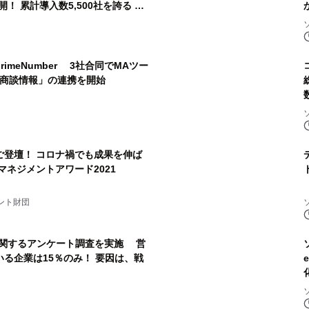
！ 累計導入数5,500社を誇る ソ
マネージャー」が支援
imeNumber 3社合同でMAツー
営業商談情報」の連携を開始
ご登壇！ コロナ禍でも成果を伸ば
マネジメントアワード2021
ント財団
に関するアンケート調査を実施 営
る企業は15％のみ！ 要因は、戦