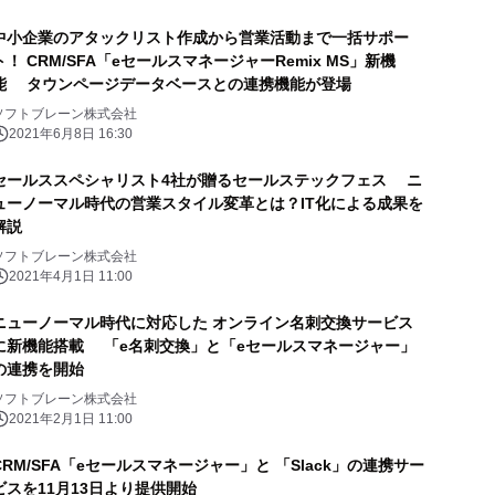
中小企業のアタックリスト作成から営業活動まで一括サポー
ト！ CRM/SFA「eセールスマネージャーRemix MS」新機
能 タウンページデータベースとの連携機能が登場
ソフトブレーン株式会社
2021年6月8日 16:30
セールススペシャリスト4社が贈るセールステックフェス ニ
ューノーマル時代の営業スタイル変革とは？IT化による成果を
解説
ソフトブレーン株式会社
2021年4月1日 11:00
ニューノーマル時代に対応した オンライン名刺交換サービス
に新機能搭載 「e名刺交換」と「eセールスマネージャー」
の連携を開始
ソフトブレーン株式会社
2021年2月1日 11:00
CRM/SFA「eセールスマネージャー」と 「Slack」の連携サー
ビスを11月13日より提供開始