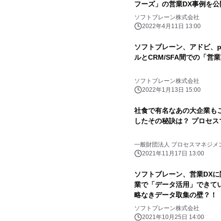
フーズ」の営業DX事例を公開
フトブレーン「eセールス
ソフトブレーン株式会社
2022年4月11日 13:00
ソフトブレーン、アドビ、pr
ルとCRM/SFA間での「
ソフトブレーン株式会社
2022年1月13日 15:00
社食で有名なあの大企業も
したその秘訣は？ プロセス
一般財団法人 プロセスマネジメ
2021年11月17日 13:00
ソフトブレーン、営業DX
業で「データ活用」できてい
略なきデータ取集の壁？！
ソフトブレーン株式会社
2021年10月25日 14:00