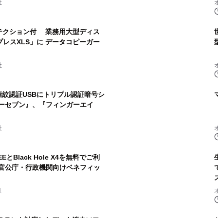
社
ロテクション付 業務用大型ディス
レスXLS」に データコピーガー
社
指紋認証USBにトリプル認証暗号シ
ガーセブン』、『フィンガーエイ
社
Black Hole X4を無料でご利
・官公庁・行政機関向けベネフィッ
社