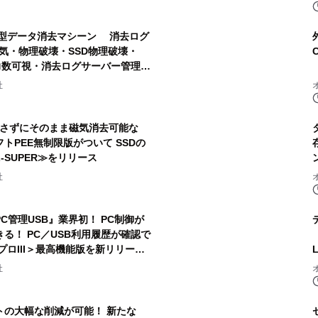
結型データ消去マシーン 消去ログ
磁気・物理破壊・SSD物理破壊・
磁力数可視・消去ログサーバー管理シ
-LV≫ ≪ePEE Data Erasure
社
出さずにそのまま磁気消去可能な
ソフトPEE無制限版がついて SSDの
L-SUPER≫をリリース
社
C管理USB』業界初！ PC制御が
る！ PC／USB利用履歴が確認で
プロIII＞最高機能版を新リリー
社
トの大幅な削減が可能！ 新たな