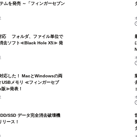
ステムを発売 ～「フィンガーセブン
社
も対応 フォルダ、ファイル単位で
フト≪Black Hole X5≫ 発
社
raに対応した！ MacとWindowsの両
USBメモリ ≪フィンガーセブ
n版≫発表！
社
HDD/SSD データ完全消去破壊機
をリリース！
社