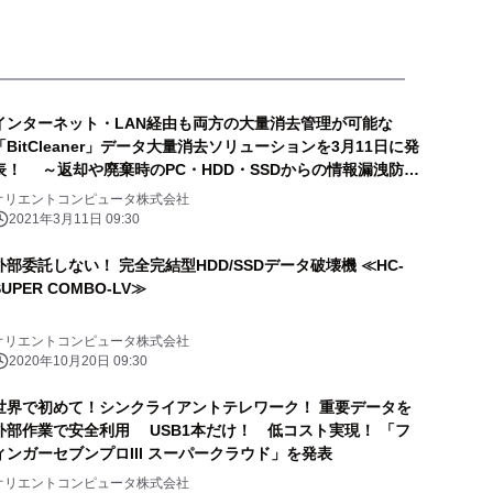
インターネット・LAN経由も両方の大量消去管理が可能な
「BitCleaner」データ大量消去ソリューションを3月11日に発
表！ ～返却や廃棄時のPC・HDD・SSDからの情報漏洩防止
～
オリエントコンピュータ株式会社
2021年3月11日 09:30
外部委託しない！ 完全完結型HDD/SSDデータ破壊機 ≪HC-
SUPER COMBO-LV≫
オリエントコンピュータ株式会社
2020年10月20日 09:30
世界で初めて！シンクライアントテレワーク！ 重要データを
外部作業で安全利用 USB1本だけ！ 低コスト実現！ 「フ
ィンガーセブンプロIII スーパークラウド」を発表
オリエントコンピュータ株式会社