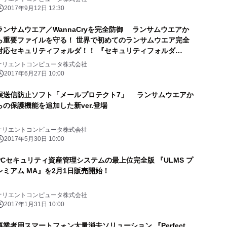
2017年9月12日 12:30
ランサムウエア／WannaCryを完全防御 ランサムウエアか
ら重要ファイルを守る！ 世界で初めてのランサムウエア完全
対応セキュリティフォルダ！！ 『セキュリティフォルダ
〈7〉』公開開始
オリエントコンピュータ株式会社
2017年6月27日 10:00
誤送信防止ソフト「メールプロテクト7」 ランサムウエアか
らの保護機能を追加した新ver.登場
オリエントコンピュータ株式会社
2017年5月30日 10:00
PCセキュリティ資産管理システムの最上位完全版 『ULMS プ
レミアム MA』を2月1日販売開始！
オリエントコンピュータ株式会社
2017年1月31日 10:00
事業者用スマートフォン大量消去ソリューション 『Perfect