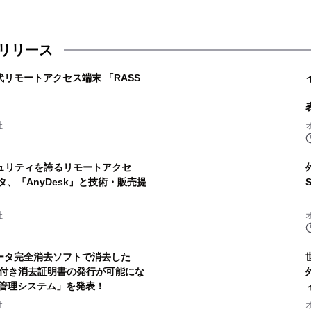
リリース
リモートアクセス端末 「RASS
社
ュリティを誇るリモートアクセ
、『AnyDesk』と技術・販売提
社
ータ完全消去ソフトで消去した
署名付き消去証明書の発行が可能にな
ログ管理システム」を発表！
社