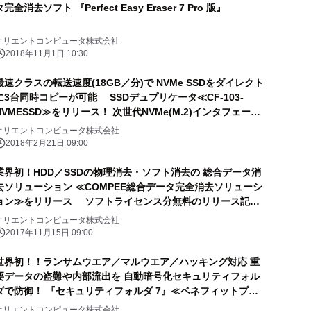
タ完全消去ソフト 『Perfect Easy Eraser 7 Pro 版』
オリエントコンピュータ株式会社
2018年11月1日 10:30
最速クラスの転送速度(18GB／分)で NVMe SSDをダイレクト
に3台同時コピーが可能 SSDデュプリケータ≪CF-103-
NVMESSD≫をリリース！ 次世代NVMe(M.2)インタフェース
高速デュプリケータ
オリエントコンピュータ株式会社
2018年2月21日 09:00
業界初！HDD／SSDの物理消去・ソフト消去の 総合データ消
去ソリューション ≪COMPEE総合データ完全消去ソリューシ
ョン≫をリリース ソフトライセンス分無料のリリース記念
キャンペーン実施中！
オリエントコンピュータ株式会社
2017年11月15日 09:00
世界初！！ランサムウエア／マルウエア／ハッキング対応 重
要データの盗難や内部流出を 自動暗号化セキュリティフォル
ダで防御！ 『セキュリティフォルダ 7』≪ベネフィットプラ
ン≫をリリース
オリエントコンピュータ株式会社