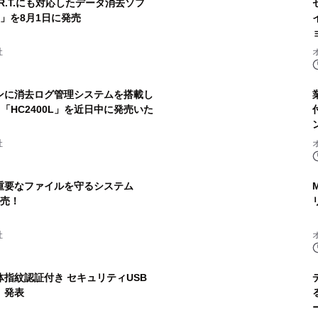
A.R.T.にも対応したデータ消去ソフ
er 7」を8月1日に発売
社
ンに消去ログ管理システムを搭載し
と「HC2400L」を近日中に発売いた
社
重要なファイルを守るシステム
発売！
社
指紋認証付き セキュリティUSB
』発表