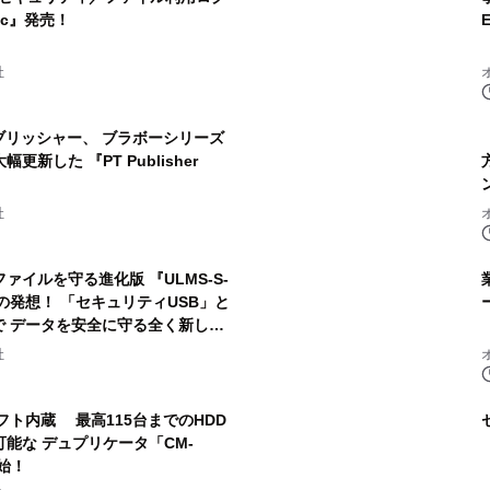
ic』発売！
社
パブリッシャー、 ブラボーシリーズ
新した 『PT Publisher
社
イルを守る進化版 『ULMS-S-
の発想！ 「セキュリティUSB」と
で データを安全に守る全く新しい
社
ソフト内蔵 最高115台までのHDD
可能な デュプリケータ「CM-
開始！