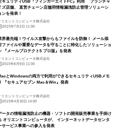
セキュリティUSB『フィンガーエイトFC』利用 フランチャ
イズ店舗、 直営チェーン店舗用情報漏洩防止管理ソリューシ
ョンを発表！
オリエントコンピュータ株式会社
2015年7月2日 11:00
業界最先端！ウイルス攻撃からもファイルを防御！ メール添
付ファイルや重要なデータを守ることに特化したソリューショ
ン 『メールプロテクト5 プロ版』を発表
オリエントコンピュータ株式会社
2015年6月9日 11:00
MacとWindowsの両方で利用ができるセキュリティUSBメモ
リ 『セキュアセブン Mac＆Win』発表
オリエントコンピュータ株式会社
2015年4月30日 14:00
データの情報漏洩防止の機器・ソフトの開発販売事業を手掛け
る オリエントコンピュータが、 インターネットデータセンタ
ーサービス事業への参入を発表