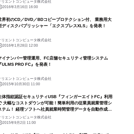
オリエントコンピュータ株式会社
2016年3月16日 16:00
世界初のCD／DVD／BDコピープロテクション付、 業務用大
型ディスクパブリッシャー「エクスプレスXLS」を発表！
オリエントコンピュータ株式会社
2016年1月28日 12:00
マイナンバー管理運用、FC店舗セキュリティ管理システム
『ULMS PRO FC』を発表！
オリエントコンピュータ株式会社
2015年10月30日 11:00
生体指紋認証セキュリティUSB『フィンガーエイトFC』利用
で 大幅なコストダウンが可能！簡単利用の従業員就業管理シ
ステム！ 経理ソフトへ社員就業時間管理データを自動作成、
送付による人事管理、給与計算自動管理が可能！
オリエントコンピュータ株式会社
2015年9月2日 11:00