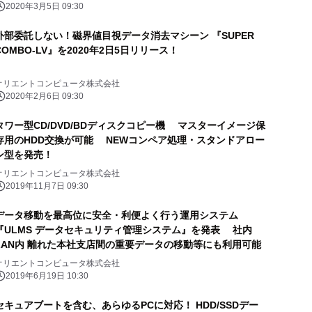
2020年3月5日 09:30
外部委託しない！磁界値目視データ消去マシーン 『SUPER
COMBO-LV』を2020年2日5日リリース！
オリエントコンピュータ株式会社
2020年2月6日 09:30
タワー型CD/DVD/BDディスクコピー機 マスターイメージ保
存用のHDD交換が可能 NEWコンペア処理・スタンドアロー
ン型を発売！
オリエントコンピュータ株式会社
2019年11月7日 09:30
データ移動を最高位に安全・利便よく行う運用システム
『ULMS データセキュリティ管理システム』を発表 社内
LAN内 離れた本社支店間の重要データの移動等にも利用可能
オリエントコンピュータ株式会社
2019年6月19日 10:30
セキュアブートを含む、あらゆるPCに対応！ HDD/SSDデー