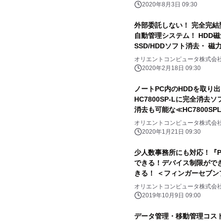
2020年8月3日 09:30
外部委託しない！ 完全完
自動管理システム！ HDD
SSD/HDDソフト消去・ 
ステム ≪HC-SUPER COMBO
オリエントコンピュータ株式会
Solution≫PEE
2020年2月18日 09:30
ノートPC内のHDDを取り
HC7800SP-Lに完全消去
消去も可能な≪HC7800SP
オリエントコンピュータ株式会
2020年1月21日 09:30
少人数事務所にも対応！『P
できる！デバイス制限ができ
きる！ ＜フィンガーセブン
ス！
オリエントコンピュータ株式会
2019年10月9日 09:00
データ管理・移動管理コス