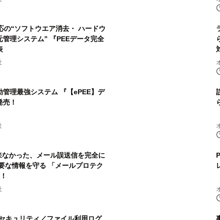
対応の“ソフトウエア消去・ ハードウ
管理システム” 『PEEデータ完全
表
社
管理最強システム 『【ePEE】デ
発売！
社
来なかった、メール誤送信を完全に
要な情報を守る 「メールプロテク
表！
社
 セキュリティ／ファイル利用ログ