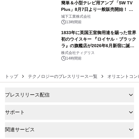
簡単＆小型テレビ用アンプ 「SW TV
Plus」8月7日より一般販売開始！ ケ
5
ーブル1本つなぐだけ、テレビの音が
城下工業株式会社
ぐっと豊かに
13時間前
1833年に英国王室御用達を賜った世界
初のウイスキー 『ロイヤル・ブラック
ラ』の旗艦店が2026年6月新宿に誕
6
生 バカルディ ジャパンと連携した
株式会社ティグリス
没入型バー「BAR Arca」
14時間前
トップ
テクノロジーのプレスリリース一覧
オリエントコン
プレスリリース配信
サポート
関連サービス