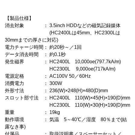
【製品仕様】
消去対象 ： 3.5inch HDDなどの磁気記録媒体
(HC2400Lは45mm、HC2300Lは
30mmまでの厚さに対応)
電力チャージ時間： 約20秒～／1回
データ消去時間 ： 約0.1秒
発生磁界 ： HC2400L 10,000oe(797.7kA/m)
HC2300L 9,000oe(717kA/m)
電源定格 ： AC100V 50／60Hz
消費電力 ： 300W
外形寸法 ： 236(W)×248(H)×480(D)mm
スロット部寸法 ： HC2400L 110(W)×45(H)×190(D)mm
HC2300L 110(W)×30(H)×190(D)mm
重量 ： 19kg
動作環境 ： 気温 5～40℃／湿度 80％まで(結
露なき事)
付属品 ： 取扱説明書／スペーサーセット／