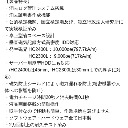
【製品特長】
・消去ログ管理システム搭載
・消去証明書作成機能
・公的検定機関、国立検定場及び、独立行政法人研究所に
て実験検証済み
・卓上型省スペース設計
・垂直磁気記録方式高密度HDD対応
・発生磁界 HC2400L：10,000oe(797.7kA/m)
HC2300L： 9,000oe(717kA/m)
・サーバー用厚型HDDにも対応
(HC2400Lは45mm、HC2300Lは30mmまでの厚さに対
応)
・磁気防止シールドにより磁力漏れを防止(精密機器や人
体への影響を防止)
・電力チャージ時間20秒／消去時間0.1秒
・液晶画面搭載の簡単操作
・取手付なので移動も簡単、作業場所を選びません
・ソフトウェア・ハードウェア全て日本製
・2万回以上の耐久テスト済み