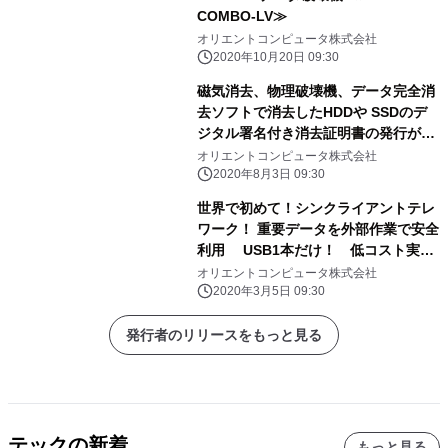
COMBO-LV≫
オリエントコンピュータ株式会社
2020年10月20日 09:30
磁気消去、物理破壊機、データ完全消
去ソフトで消去したHDDや SSDのデ
ジタル署名付き消去証明書の発行が可
能になった 「ULMS PEE消去ログ管理
オリエントコンピュータ株式会社
システム」を発表！
2020年8月3日 09:30
世界で初めて！シンクライアントテレ
ワーク！ 重要データを外部作業で安全
利用 USB1本だけ！ 低コスト実
現！ 「フィンガーセブンプロIII スー
オリエントコンピュータ株式会社
パークラウド」を発表
2020年3月5日 09:30
発行者のリリースをもっと見る
テックの新着
もっと見る