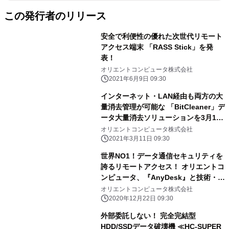
この発行者のリリース
安全で利便性の優れた次世代リモート
アクセス端末 「RASS Stick」を発
表！
オリエントコンピュータ株式会社
2021年6月9日 09:30
インターネット・LAN経由も両方の大
量消去管理が可能な 「BitCleaner」デ
ータ大量消去ソリューションを3月11
日に発表！ ～返却や廃棄時のPC・
オリエントコンピュータ株式会社
HDD・SSDからの情報漏洩防止～
2021年3月11日 09:30
世界NO1！データ通信セキュリティを
誇るリモートアクセス！ オリエントコ
ンピュータ、『AnyDesk』と技術・販
売提携
オリエントコンピュータ株式会社
2020年12月22日 09:30
外部委託しない！ 完全完結型
HDD/SSDデータ破壊機 ≪HC-SUPER