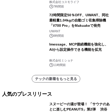
ャンペーンを実施
株式会社コスモライフ
7時間前
72時間限定50％OFF、UWANT、同社
最軽量1.04kgの自動ゴミ収集掃除機
「V700 Pro」をMakuakeで発売
UWANT
8時間前
lmessage、MCP接続機能を強化し、
AIから設定操作できる機能を拡充
株式会社ミショナ
11時間前
テックの新着をもっと見る
人気のプレスリリース
スヌーピーの湯が登場！ 「サウナのあ
とに楽しむPEANUTS」第2弾 渋谷