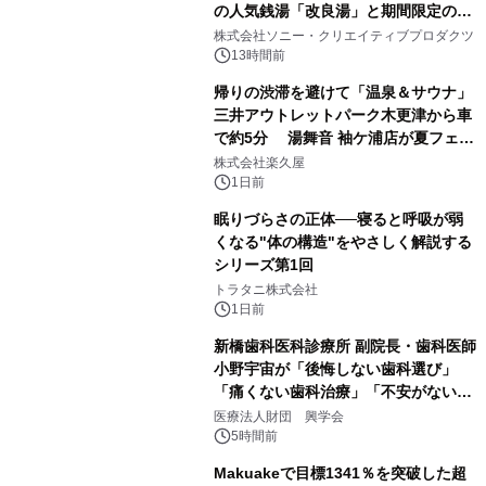
の人気銭湯「改良湯」と期間限定のコ
1
ラボレーション サウナイキタイコラ
株式会社ソニー・クリエイティブプロダクツ
ボグッズも発売決定！
13時間前
帰りの渋滞を避けて「温泉＆サウナ」
三井アウトレットパーク木更津から車
で約5分 湯舞音 袖ケ浦店が夏フェア
2
メニューを提供
株式会社楽久屋
1日前
眠りづらさの正体──寝ると呼吸が弱
くなる"体の構造"をやさしく解説する
シリーズ第1回
3
トラタニ株式会社
1日前
新橋歯科医科診療所 副院長・歯科医師
小野宇宙が「後悔しない歯科選び」
「痛くない歯科治療」「不安がない治
4
療計画」をテーマに専門監修
医療法人財団 興学会
5時間前
Makuakeで目標1341％を突破した超