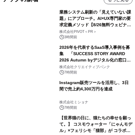
業務システム刷新の「見えていない課
題」にアプローチ。AI×UX専門家の要
求定義メソッド【8/26無料ウェビナ
ー】株式会社PIVOT
株式会社PIVOT＜PR＞
3時間前
2026年を代表するSaaS導入事例を募
集 「SUCCESS STORY AWARD
2026 Autumn byデジタル化の窓口」
開催
株式会社クリエイティブバンク
7時間前
Instagram販売ツールを活用し、3日
間で売上約4,300万円を達成
株式会社ミショナ
7時間前
【世界猫の日に、猫たちの幸せを願っ
て。】 コスモウォーター「にゃんモデ
ル」×フェリシモ「猫部」が コラボキ