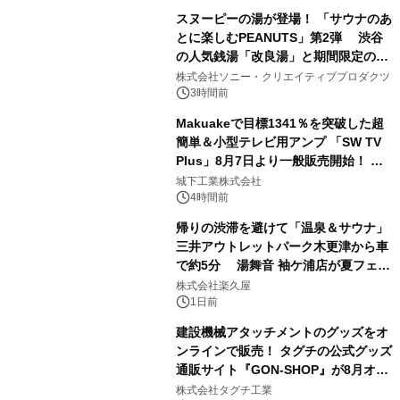
スヌーピーの湯が登場！ 「サウナのあ
とに楽しむPEANUTS」第2弾 渋谷
の人気銭湯「改良湯」と期間限定のコ
1
ラボレーション サウナイキタイコラ
株式会社ソニー・クリエイティブプロダクツ
ボグッズも発売決定！
3時間前
Makuakeで目標1341％を突破した超
簡単＆小型テレビ用アンプ 「SW TV
Plus」8月7日より一般販売開始！ ケ
2
ーブル1本つなぐだけ、テレビの音が
城下工業株式会社
ぐっと豊かに
4時間前
帰りの渋滞を避けて「温泉＆サウナ」
三井アウトレットパーク木更津から車
で約5分 湯舞音 袖ケ浦店が夏フェア
3
メニューを提供
株式会社楽久屋
1日前
建設機械アタッチメントのグッズをオ
ンラインで販売！ タグチの公式グッズ
通販サイト『GON-SHOP』が8月オー
4
プン
株式会社タグチ工業