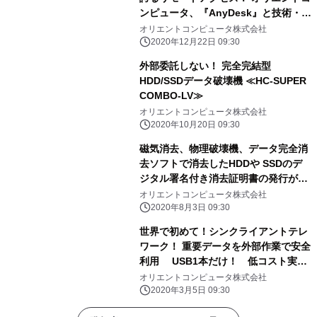
ンピュータ、『AnyDesk』と技術・販
売提携
オリエントコンピュータ株式会社
2020年12月22日 09:30
外部委託しない！ 完全完結型
HDD/SSDデータ破壊機 ≪HC-SUPER
COMBO-LV≫
オリエントコンピュータ株式会社
2020年10月20日 09:30
磁気消去、物理破壊機、データ完全消
去ソフトで消去したHDDや SSDのデ
ジタル署名付き消去証明書の発行が可
能になった 「ULMS PEE消去ログ管理
オリエントコンピュータ株式会社
システム」を発表！
2020年8月3日 09:30
世界で初めて！シンクライアントテレ
ワーク！ 重要データを外部作業で安全
利用 USB1本だけ！ 低コスト実
現！ 「フィンガーセブンプロIII スー
オリエントコンピュータ株式会社
パークラウド」を発表
2020年3月5日 09:30