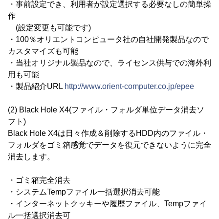
・事前設定でき、利用者が設定選択する必要なしの簡単操
作
(設定変更も可能です)
・100％オリエントコンピュータ社の自社開発製品なので
カスタマイズも可能
・当社オリジナル製品なので、ライセンス供与での海外利
用も可能
・製品紹介URL
http://www.orient-computer.co.jp/epee
(2) Black Hole X4(ファイル・フォルダ単位データ消去ソ
フト)
Black Hole X4は日々作成＆削除するHDD内のファイル・
フォルダをゴミ箱感覚でデータを復元できないように完全
消去します。
・ゴミ箱完全消去
・システムTempファイル一括選択消去可能
・インターネットクッキーや履歴ファイル、Tempファイ
ル一括選択消去可