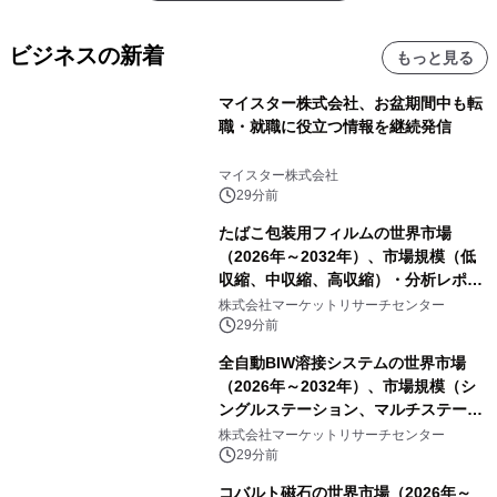
ビジネスの新着
もっと見る
マイスター株式会社、お盆期間中も転
職・就職に役立つ情報を継続発信
マイスター株式会社
29分前
たばこ包装用フィルムの世界市場
（2026年～2032年）、市場規模（低
収縮、中収縮、高収縮）・分析レポー
トを発表
株式会社マーケットリサーチセンター
29分前
全自動BIW溶接システムの世界市場
（2026年～2032年）、市場規模（シ
ングルステーション、マルチステーシ
ョン）・分析レポートを発表
株式会社マーケットリサーチセンター
29分前
コバルト磁石の世界市場（2026年～