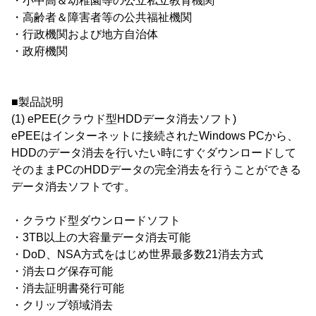
・小中高＆幼稚園等の公立私立教育機関
・高齢者＆障害者等の公共福祉機関
・行政機関および地方自治体
・政府機関
■製品説明
(1) ePEE(クラウド型HDDデータ消去ソフト)
ePEEはインターネットに接続されたWindows PCから、
HDDのデータ消去を行いたい時にすぐダウンロードして
そのままPCのHDDデータの完全消去を行うことができる
データ消去ソフトです。
・クラウド型ダウンロードソフト
・3TB以上の大容量データ消去可能
・DoD、NSA方式をはじめ世界最多数21消去方式
・消去ログ保存可能
・消去証明書発行可能
・クリップ領域消去