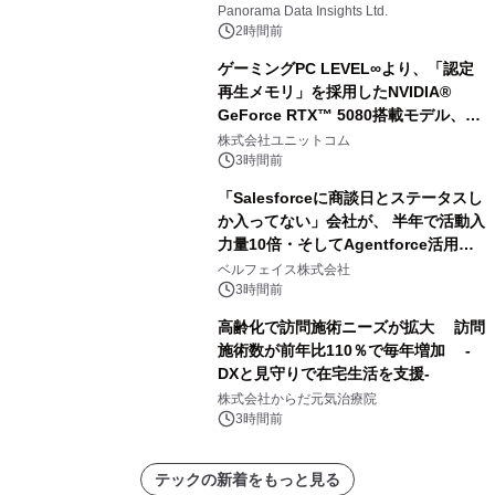
に達すると予測されており、予測期間
Panorama Data Insights Ltd.
（2026年～2036年）
2時間前
ゲーミングPC LEVEL∞より、「認定
再生メモリ」を採用したNVIDIA®
GeForce RTX™ 5080搭載モデル、
NVIDIA® GeForce RTX™ 5070 Ti搭
株式会社ユニットコム
載モデルを販売開始
3時間前
「Salesforceに商談日とステータスし
か入ってない」会社が、 半年で活動入
力量10倍・そしてAgentforce活用へ
── 敷島住宅×bellSalesAI事例公開
ベルフェイス株式会社
3時間前
高齢化で訪問施術ニーズが拡大 訪問
施術数が前年比110％で毎年増加 -
DXと見守りで在宅生活を支援-
株式会社からだ元気治療院
3時間前
テックの新着をもっと見る