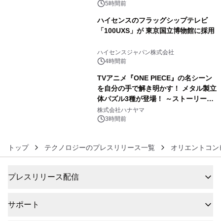
5時間前
ハイセンスのフラッグシップテレビ
「100UXS」が 東京国立博物館に採用
5
ハイセンスジャパン株式会社
4時間前
TVアニメ『ONE PIECE』の名シーン
を自分の手で解き明かす！ メタル製立
体パズル3種が登場！ ～ストーリーと
6
ギミックが融合した 大人の体験型パズ
株式会社ハナヤマ
ルが8月7日(金)12時より先行予約受付
3時間前
開始～
トップ
テクノロジーのプレスリリース一覧
オリエントコン
プレスリリース配信
サポート