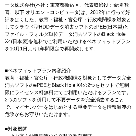
ータ株式会社(本社：東京都新宿区、代表取締役：金澤 歓
喜、以下 オリエントコンピュータ)は、2012年に行って好
評をはくした、教育・福祉・官公庁・行政機関様を対象と
してクラウド型HDDデータ消去ソフトのePEE(日本製)と
ファイル・フォルダ単位データ消去ソフトのBlack Hole
X4(日本製)を無料でご利用いただけるベネフィットプラン
を10月1日より1年間限定で再開致します。
■ベネフィットプラン内容紹介
教育・福祉・官公庁・行政機関様を対象としてデータ完全
消去ソフトのePEEとBlack Hole X4の2つをセットで無制
限にライセンス料無料にてご利用いただけるプランです。
2つのソフトを併用して不要データを完全消去すること
で、マイナンバーをはじめとする重要データを情報漏洩の
危険からお守りいただけます。
■対象機関