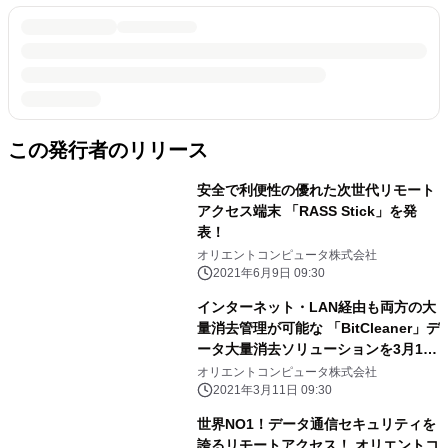
この発行者のリリース
安全で利便性の優れた次世代リモート
アクセス端末 「RASS Stick」を発
表！
オリエントコンピュータ株式会社
2021年6月9日 09:30
インターネット・LAN経由も両方の大
量消去管理が可能な 「BitCleaner」デ
ータ大量消去ソリューションを3月11
日に発表！ ～返却や廃棄時のPC・
オリエントコンピュータ株式会社
HDD・SSDからの情報漏洩防止～
2021年3月11日 09:30
世界NO1！データ通信セキュリティを
誇るリモートアクセス！ オリエントコ