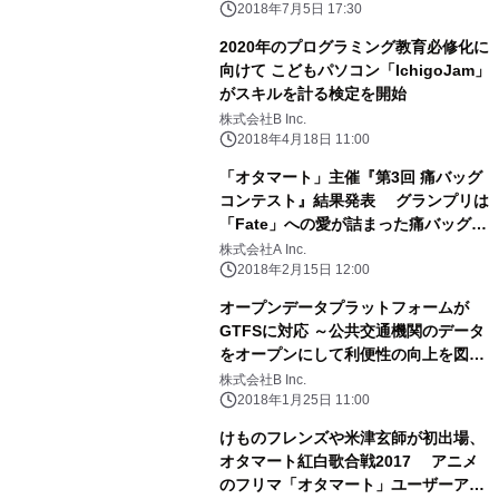
キング2018～
2018年7月5日 17:30
2020年のプログラミング教育必修化に
向けて こどもパソコン「IchigoJam」
がスキルを計る検定を開始
株式会社B Inc.
2018年4月18日 11:00
「オタマート」主催『第3回 痛バッグ
コンテスト』結果発表 グランプリは
「Fate」への愛が詰まった痛バッグに
決定！
株式会社A Inc.
2018年2月15日 12:00
オープンデータプラットフォームが
GTFSに対応 ～公共交通機関のデータ
をオープンにして利便性の向上を図る
～
株式会社B Inc.
2018年1月25日 11:00
けものフレンズや米津玄師が初出場、
オタマート紅白歌合戦2017 アニメ
のフリマ「オタマート」ユーザーアン