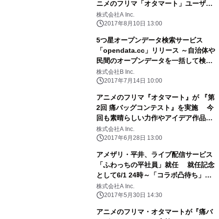
ニメのフリマ「オタマート」ユーザー
アンケート結果発表
株式会社A Inc.
2017年8月10日 13:00
5つ星オープンデータ検索サービス
「opendata.cc」リリース ～自治体や
民間のオープンデータを一括して検索
可能に～
株式会社B Inc.
2017年7月14日 10:00
アニメのフリマ『オタマート』が 『第
2回 痛バッグコンテスト』を実施 今
回も素晴らしい力作やアイデア作品が
ズラリ勢揃い
株式会社A Inc.
2017年6月28日 13:00
アメザリ・平井、ライブ配信サービス
「ふわっちの平社員」就任 就任記念
として6/1 24時～「コラボ凸待ち」イ
ベント実施
株式会社A Inc.
2017年5月30日 14:30
アニメのフリマ・オタマートが『痛バ