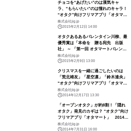
チョコを“あげたい”のは漢気キャ
ラ、“もらいたい”のは憧れのキャラ！
“オタク”向けフリマアプリ「オタマー
ト」バレンタインアンケート結果発表
株式会社jig.jp
2015年2月12日 14:00
オタクあるあるバレンタイン川柳、最
優秀賞は「本命を 贈る宛先 出版
社」 ～ 「第一回 オタマートバレンタ
イン川柳」結果発表！ ～
株式会社jig.jp
2015年2月9日 13:00
クリスマスを一緒に過ごしたいのは
「荒北靖友」「星空凛」「鈴木達央」
“オタク”向けフリマアプリ「オタマー
ト」2014年12月度アンケート結果発
株式会社jig.jp
表
2014年12月17日 13:30
「オープンオタク」が約8割！「隠れ
オタク」発見のカギは？ “オタク”向け
フリマアプリ「オタマート」 2014年
6月度アンケートを発表
株式会社jig.jp
2014年7月31日 16:00