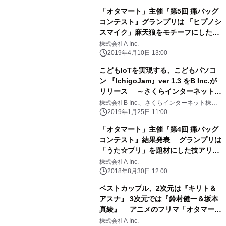
「オタマート」主催『第5回 痛バッグ
コンテスト』グランプリは 「ヒプノシ
スマイク」麻天狼をモチーフにした3D
痛バ！
株式会社A Inc.
2019年4月10日 13:00
こどもIoTを実現する、こどもパソコ
ン 『IchigoJam』ver 1.3 をB Inc.が
リリース ～さくらインターネットの
『sakura.io』を利用した 通信用コマ
株式会社B Inc.、さくらインターネット株式
会社
ンドを標準搭載～
2019年1月25日 11:00
「オタマート」主催『第4回 痛バッグ
コンテスト』結果発表 グランプリは
「うた☆プリ」を題材にした技アリな
痛バッグに決定！
株式会社A Inc.
2018年8月30日 12:00
ベストカップル、2次元は『キリト＆
アスナ』 3次元では『鈴村健一＆坂本
真綾』 アニメのフリマ「オタマー
ト」アンケート ～ベストカップルラン
株式会社A Inc.