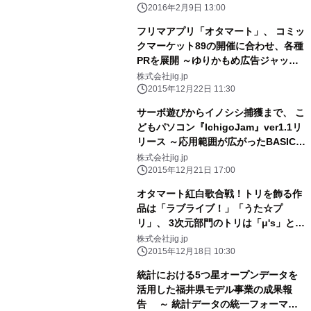
2016年2月9日 13:00
フリマアプリ「オタマート」、 コミッ
クマーケット89の開催に合わせ、各種
PRを展開 ～ゆりかもめ広告ジャッ
ク、ADトラック運行、 駅前でのサン
株式会社jig.jp
プリングと全方位対応～
2015年12月22日 11:30
サーボ遊びからイノシシ捕獲まで、 こ
どもパソコン『IchigoJam』ver1.1リ
リース ～応用範囲が広がったBASICで
プログラミングする こどもパソコン用
株式会社jig.jp
OS、1万台突破！～
2015年12月21日 17:00
オタマート紅白歌合戦！トリを飾る作
品は「ラブライブ！」「うた☆プ
リ」、 3次元部門のトリは「μ's」と
「宮野真守」 フリマアプリ『オタマー
株式会社jig.jp
ト』ユーザーアンケート結果発表
2015年12月18日 10:30
統計における5つ星オープンデータを
活用した福井県モデル事業の成果報
告 ～ 統計データの統一フォーマッ