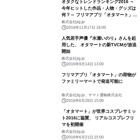
オタクなトレンドランキング2016 ～
今年ヒットした作品・人物・グッズは
何？～ フリマアプリ「オタマート」ユ
ーザーアンケート結果発表
株式会社jig.jp
2016年11月17日 18:00
人気若手声優『水瀬いのり』さんを起
用した、 オタマートの新TVCMが放送
開始
株式会社jig.jp
2016年9月14日 13:00
フリマアプリ「オタマート」の荷物が
ファミリーマートで発送可能に
株式会社jig.jp、ヤマト運輸株式会社
2016年6月28日 15:00
「オタマート」が世界コスプレサミッ
ト2016に協賛、 リアルコスプレフリ
マを初開催
株式会社jig.jp
2016年6月21日 15:00