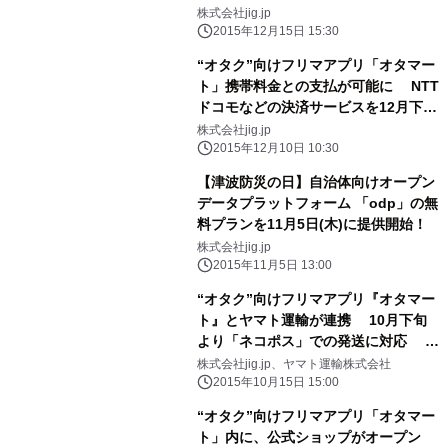
ト化と、5つ星統計オープンデータ公
株式会社jig.jp
開 ～
2015年12月15日 15:30
“オタク”向けフリマアプリ「オタマー
ト」携帯料金との支払が可能に NTT
ドコモなどの決済サービスを12月下旬
より順次導入 ～1年で取扱高6倍以
株式会社jig.jp
上、毎日新たに1万5千品以上のアイテ
2015年12月10日 10:30
ムが出品～
【津波防災の日】自治体向けオープン
データプラットフォーム 「odp」の無
料プランを11月5日(木)に提供開始！
株式会社jig.jp
2015年11月5日 13:00
“オタク”向けフリマアプリ『オタマー
ト』とヤマト運輸が連携 10月下旬
より「ネコポス」での発送に対応 ～
アニメ・アイドルグッズをリーズナブ
株式会社jig.jp、ヤマト運輸株式会社
ルに、素早く、安心かんたん配送～
2015年10月15日 15:00
“オタク”向けフリマアプリ「オタマー
ト」内に、公式ショップがオープン