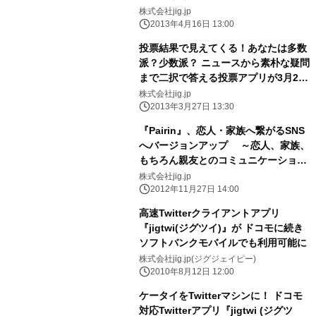
株式会社jig.jp
2013年4月16日 13:00
投票結果で見えてくる！あなたは多数
派？少数派？ ニュースから素朴な疑問
まで二択で答える投票アプリが3月27
日より提供開始
株式会社jig.jp
2013年3月27日 13:30
『Pairin』、恋人・家族へ繋がるSNS
へバージョンアップ ～恋人、家族、
もちろん親友とのコミュニケーション
も可能に～
株式会社jig.jp
2012年11月27日 14:00
高速Twitterクライアントアプリ
『jigtwi(ジグツイ)』が ドコモに続き
ソフトバンクモバイルでも利用可能に
株式会社jig.jp(ジグジェイピー)
2010年8月12日 12:00
ケータイをTwitterマシンに！ ドコモ
対応Twitterアプリ『jigtwi (ジグツ