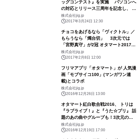
ッグコンテスト』を実施 パソコンへ
の対応とリリース三周年を記念し、 約
1,800点の痛バッグが集結
株式会社jig.jp
2017年3月24日 12:30
チョコをあげるなら「ヴィクトル」／
もらうなら「燭台切」 3次元では
「宮野真守」が2冠 オタマート2017バ
レンタインアンケート結果発表
株式会社jig.jp
2017年2月8日 12:00
フリマアプリ「オタマート」が 人気漫
画「モブサイコ100」(マンガワン連
載)とコラボ
株式会社jig.jp
2016年12月26日 13:00
オタマート紅白歌合戦2016、 トリは
『ラブライブ！』と『うた☆プリ』 話
題のあの曲やグループも！3次元のト
リは 2015年に引き続き『μ's』と『宮
株式会社jig.jp
野真守』 フリマアプリ「オタマート」
2016年12月19日 17:00
ユーザーアンケート結果発表