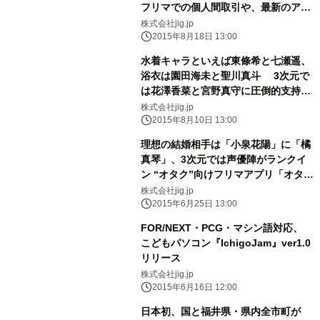
フリマでの個人間取引や、最新のアニ
メ・マンガグッズの予約・購入が可能
株式会社jig.jp
に
2015年8月18日 13:00
水着キャラといえば東條希と七瀬遥、
浴衣は園田海未と聖川真斗 3次元で
は花澤香菜と宮野真守に圧倒的支持が
集まる “オタク”向けフリマアプリ
株式会社jig.jp
「オタマート」水着・浴衣アンケート
2015年8月10日 13:00
結果発表
理想の結婚相手は「小泉花陽」に「橘
真琴」、3次元では声優陣がランクイ
ン “オタク”向けフリマアプリ「オタマ
ート」アンケート結果発表
株式会社jig.jp
2015年6月25日 13:00
FOR/NEXT・PCG・マシン語対応、
こどもパソコン『IchigoJam』ver1.0
リリース
株式会社jig.jp
2015年6月16日 12:00
日本初、国と福井県・県内全市町が