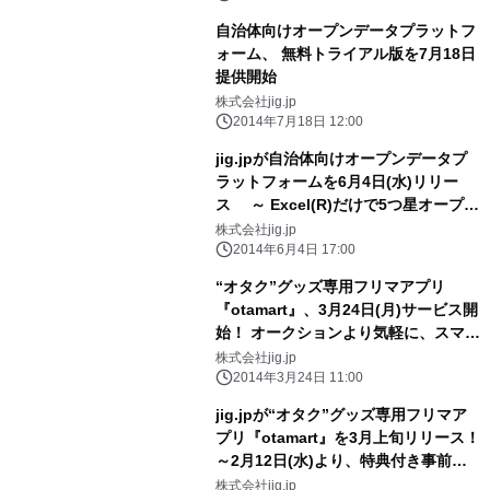
自治体向けオープンデータプラットフ
ォーム、 無料トライアル版を7月18日
提供開始
株式会社jig.jp
2014年7月18日 12:00
jig.jpが自治体向けオープンデータプ
ラットフォームを6月4日(水)リリー
ス ～ Excel(R)だけで5つ星オープン
データを簡単に公開、 クラウドでワン
株式会社jig.jp
ストップ＆スモールスタート ～
2014年6月4日 17:00
“オタク”グッズ専用フリマアプリ
『otamart』、3月24日(月)サービス開
始！ オークションより気軽に、スマホ
片手に全国どこでも好きなグッズを個
株式会社jig.jp
人売買
2014年3月24日 11:00
jig.jpが“オタク”グッズ専用フリマア
プリ『otamart』を3月上旬リリース！
～2月12日(水)より、特典付き事前登
録キャンペーンスタート！！～
株式会社jig.jp