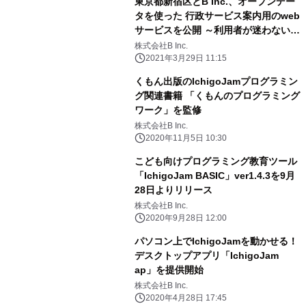
東京都新宿区とB Inc.、オープンデー
タを使った 行政サービス案内用のweb
サービスを公開 ～利用者が迷わない窓
口案内を目指して～
株式会社B Inc.
2021年3月29日 11:15
くもん出版のIchigoJamプログラミン
グ関連書籍 「くもんのプログラミング
ワーク」を監修
株式会社B Inc.
2020年11月5日 10:30
こども向けプログラミング教育ツール
「IchigoJam BASIC」ver1.4.3を9月
28日よりリリース
株式会社B Inc.
2020年9月28日 12:00
パソコン上でIchigoJamを動かせる！
デスクトップアプリ「IchigoJam
ap」を提供開始
株式会社B Inc.
2020年4月28日 17:45