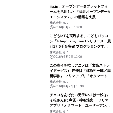
jig.jp、オープンデータプラットフォ
ームを活用した 『福井オープンデータ
エコシステム』の構築を支援
株式会社jig.jp
2016年6月9日 13:00
こどもIoTを実現する、こどもパソコ
ン『IchigoJam』 ver1.2リリース 累
計1万5千台突破 プログラミング学習
から本格IoTデバイス開発まで！
株式会社jig.jp
2016年5月9日 11:00
この春イチ推しアニメは『文豪ストレ
イドッグス』 声優は『梅原裕一郎／高
橋李依』 フリマアプリ「オタマート」
ユーザーアンケート結果発表
株式会社jig.jp
2016年4月27日 13:30
チョコをあげたい男子No.1は一松(お
そ松さん)に声優・神谷浩史 フリマ
アプリ「オタマート」ユーザーアンケ
ート結果発表
株式会社jig.jp