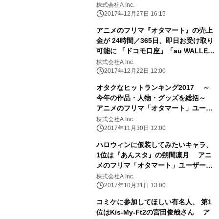
ケート結果発表
株式会社A Inc.
2017年12月27日 16:15
アニメのフリマ『オタマート』の売上
金が 24時間／365日、即日お受け取り
可能に 「ドコモ口座」「au WALLET
プリペイドカード」 「ソフトバンクカ
株式会社A Inc.
ード」へのチャージにて対応
2017年12月22日 12:00
オタクなヒットランキング2017 ～
今年の作品・人物・グッズを総括～
アニメのフリマ「オタマート」ユーザ
ーアンケート結果発表
株式会社A Inc.
2017年11月30日 12:00
ハロウィンに仮装してみたいキャラ、
1位は『あんスタ』の朔間凛月 アニ
メのフリマ「オタマート」ユーザーア
ンケート結果発表
株式会社A Inc.
2017年10月31日 13:00
コミケに参加してほしい有名人、 第1
位はKis-My-Ft2の宮田俊哉さん ア