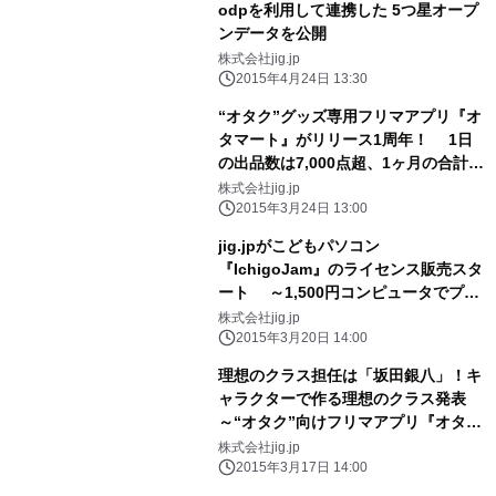
odpを利用して連携した 5つ星オープ
ンデータを公開
株式会社jig.jp
2015年4月24日 13:30
“オタク”グッズ専用フリマアプリ『オ
タマート』がリリース1周年！ 1日
の出品数は7,000点超、1ヶ月の合計出
品数はリリース時の約17倍に
株式会社jig.jp
2015年3月24日 13:00
jig.jpがこどもパソコン
『IchigoJam』のライセンス販売スタ
ート ～1,500円コンピュータでプロ
グラミング教育の支援を目指す～
株式会社jig.jp
2015年3月20日 14:00
理想のクラス担任は「坂田銀八」！キ
ャラクターで作る理想のクラス発表
～“オタク”向けフリマアプリ『オタマ
ート』 2015年2月アンケート～
株式会社jig.jp
2015年3月17日 14:00