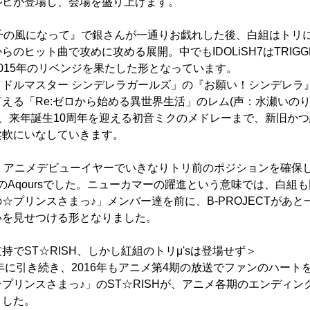
ルヒが登場し、会場を盛り上げます。
『千の風になって』で銀さんが一通りお戯れした後、白組はトリ
のヒット曲で攻めに攻める展開。中でもIDOLiSH7はTRIG
015年のリベンジを果たした形となっています。
ドルマスター シンデレラガールズ」の『お願い！シンデレラ』
える「Re:ゼロから始める異世界生活」のレム(声：水瀬いのり
を経て、来年誕生10周年を迎える初音ミクのメドレーまで、新旧か
柔軟にいなしていきます。
手、アニメデビューイヤーでいきなりトリ前のポジションを確保
」のAqoursでした。ニューカマーの躍進という意味では、白組
☆プリンスさまっ♪」メンバー達を前に、B-PROJECTがあ
いを見せつける形となりました。
でST☆RISH、しかし紅組のトリμ'sは登場せず＞
5年に引き続き、2016年もアニメ第4期の放送でファンのハー
プリンスさまっ♪」のST☆RISHが、アニメ各期のエンディン
ました。