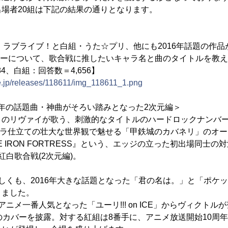
場者20組は下記の結果の通りとなります。
・ラブライブ！と白組・うた☆プリ、他にも2016年話題の作
クターについて、歌合戦に推したいキャラ名と曲のタイトルを教
4、白組：回答数＝4,656】
ne.jp/releases/118611/img_118611_1.png
16年の話題曲・神曲がそろい踏みとなった2次元編＞
」のリヴァイが歌う、刺激的なタイトルのハードロックナンバー
ストラ仕立ての壮大な世界観で魅せる「甲鉄城のカバネリ」のオ
 THE IRON FORTRESS』という、エッジの立った初出場同士の
紅白歌合戦(2次元編)。
しくも、2016年大きな話題となった「君の名は。」と「ポケ
りました。
ニメ一番人気となった「ユーリ!!! on ICE」からヴィクト
aker』のカバーを披露。対する紅組は8番手に、アニメ放送開始10