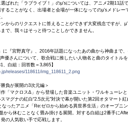
選ばれた「ラブライブ！」のμ'sについては、アニメ2期11話
することがなく、出場者と会場が一体になってのμ'sメドレーで
た。
ンからのリクエストに答えることができず大変残念ですが、μ'
るまで、我々はそっと待つことしかできません。
's』に『宮野真守』、2016年話題になったあの曲から神曲まで
ル・声優さんについて、歌合戦に推したい人物名と曲のタイトル
1、白組：回答数＝3,865】
ne.jp/releases/118611/img_118611_2.png
勝負が展開の3次元編＞
新作「マクロスΔ」から登場した音楽ユニット・ワルキューレと
スマグナの紅白“2.5次元”対決で幕が開いた第2回オタマート紅白
気となったアニメ「Re:ゼロから始める異世界生活」のオープニン
から休むことなく畳み掛ける展開。対する白組は2番手にAfter th
ト発の人気歌い手で応戦します。