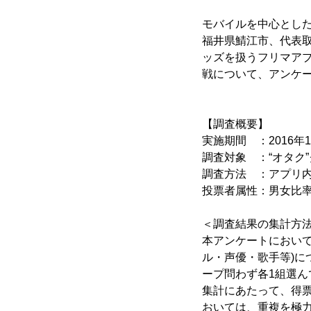
モバイルを中心とした
福井県鯖江市、代表取締
ッズを扱うフリマアプリ
戦について、アンケ
【調査概要】
実施期間 ：2016年11
調査対象 ：“オタク
調査方法 ：アプリ
投票者属性：男女比率＞女性
＜調査結果の集計方
本アンケートにおいて
ル・声優・歌手等)
ープ問わず各1組選
集計にあたって、得
おいては、重複を極