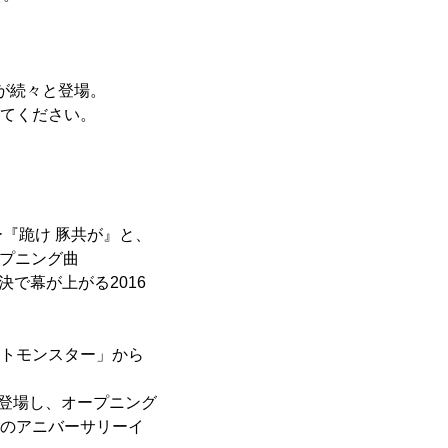
品が続々と登場。
えてください。
『跪け 豚共が』と、
ープニング曲
対決で幕が上がる2016
ットモンスター」から
ルが登場し、オープニング
周年のアニバーサリーイ