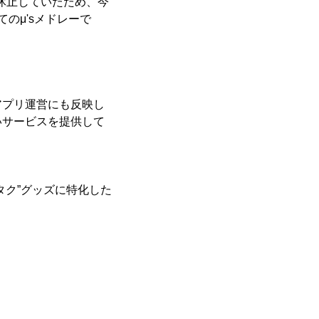
を休止していたため、今
のμ'sメドレーで
アプリ運営にも反映し
いサービスを提供して
タク”グッズに特化した