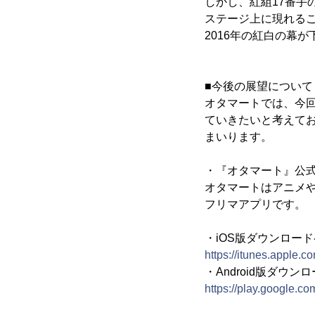
しかし、紅組17番手
ステージ上に現れるこ
2016年の紅白の幕
■今後の展望について
オタマートでは、今
ていきたいと考えて
まいります。
・『オタマート』公
オタマートはアニメや
フリマアプリです。
・iOS版ダウンロー
https://itunes.apple.
・Android版ダウン
https://play.google.co