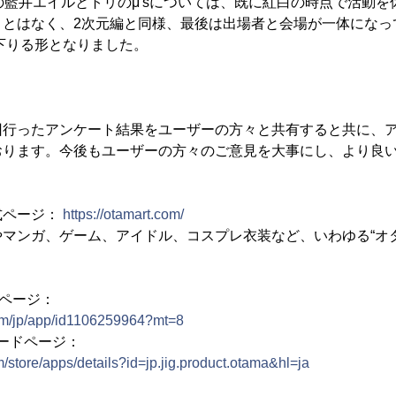
の藍井エイルとトリのμ'sについては、既に紅白の時点で活動
とはなく、2次元編と同様、最後は出場者と会場が一体になって
が下りる形となりました。
回行ったアンケート結果をユーザーの方々と共有すると共に、
おります。今後もユーザーの方々のご意見を大事にし、より良
式ページ：
https://otamart.com/
マンガ、ゲーム、アイドル、コスプレ衣装など、いわゆる“オ
ドページ：
com/jp/app/id1106259964?mt=8
ロードページ：
m/store/apps/details?id=jp.jig.product.otama&hl=ja