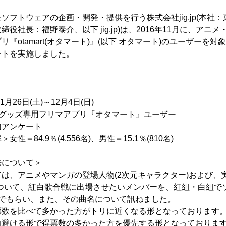
ソフトウェアの企画・開発・提供を行う株式会社jig.jp(本社
役社長：福野泰介、以下 jig.jp)は、2016年11月に、アニ
『otamart(オタマート)』(以下 オタマート)のユーザーを
ートを実施しました。
月26日(土)～12月4日(日)
”グッズ専用フリマアプリ『オタマート』ユーザー
内アンケート
＝84.9％(4,556名)、男性＝15.1％(810名)
法について＞
は、アニメやマンガの登場人物(2次元キャラクター)および、
について、紅白歌合戦に出場させたいメンバーを、紅組・白組で
んでもらい、また、その曲名について訊ねました。
票数を比べて多かった方がトリに近くなる形となっております
力避ける形で得票数の多かった方を優先する形となっておりま