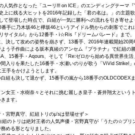
作となった「ユーリ!!! on ICE」のエンディングテーマ『You On
史上に残る大ヒットを2016年記録した「君の名は。」の主題
を持して登場した時点で、白組が一気に勝利への流れを引き寄せ
8番手に乃木坂46と欅坂46というアイドル勢からの刺客でこれ
 リサイタル!』から12番手・i☆Ris『ドリームパレード』まで
、決して攻めの姿勢を崩さず、13番手、2016年連載開始20
野よう子作曲による坂本真綾のアンセム『プラチナ』で紅組の勝
iSA、15番手・Aqours、そして「Re:ゼロから始める異世界生活
入りを果たした16番手・水瀬いのりが歌う「ViVid Strike
』で逆に王手をかけようとします。
白組も決して退かず、15番手の嵐から18番手のOLDCODEX
。
ソン女王・水樹奈々とそれに挑む麗しき皇子・蒼井翔太という
いきます。
・宮野真守、紅組トリのμ'sは登場せず＞
、白組のトリは絶対王者の人気声優・宮野真守が「うたの☆プリ
で務める形となりました。