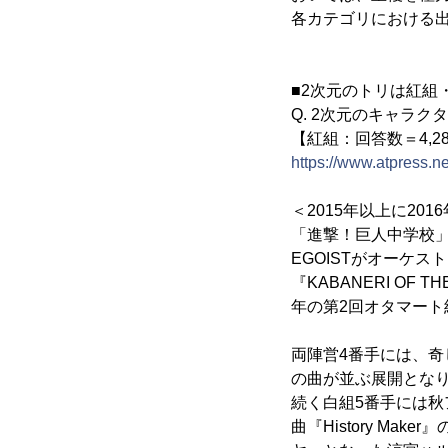
各カテゴリにおける出
■2次元のトリは紅組
Q. 2次元のキャラ
【紅組：回答数＝4,28
https://www.atpress.
＜2015年以上に20
「進撃！巨人中学校
EGOISTがオーケ
『KABANERI OF
年の第2回オタマート
両陣営4番手には、奇
の曲が並ぶ展開とな
続く白組5番手には秋ア
曲『History M