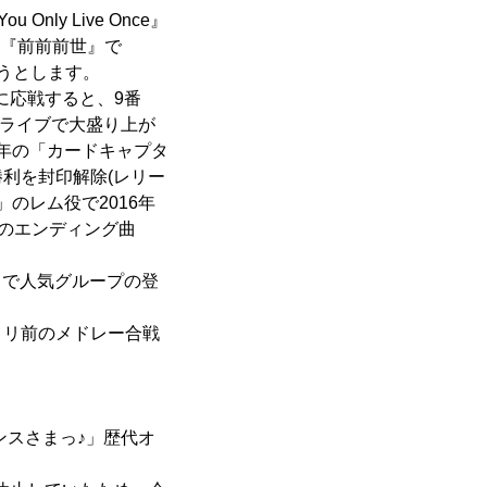
ly Live Once』
歌『前前前世』で
ようとします。
に応戦すると、9番
、ライブで大盛り上が
周年の「カードキャプタ
利を封印解除(レリー
」のレム役で2016年
!」のエンディング曲
まで人気グループの登
トリ前のメドレー合戦
ンスさまっ♪」歴代オ