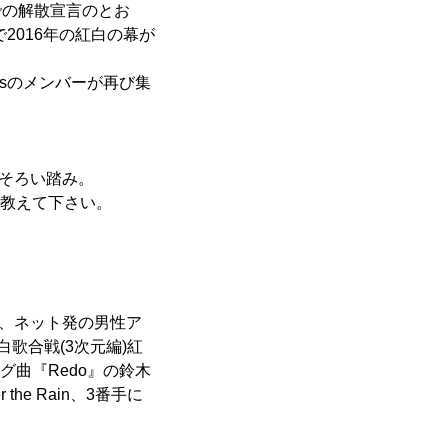
での解散宣言のとお
2016年の紅白の幕が
sのメンバーが再び集
、そろい踏み。
を教えて下さい。
、ネット発の男性ア
歌合戦(3次元編)紅
グ曲『Redo』の鈴木
e Rain、3番手に