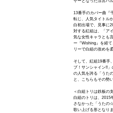
ヤーとなった涼宮ハ
13番手のカバー曲
転じ、人気タイトルから
白初出場で、見事に2
対する紅組は、「アイ
気な女性キャラとも言
ー『Wishing』
リーで白組の攻めを
そして、紅組19番
ブ！サンシャイン!!
の人気を誇る「うたの
と、こちらもその勢
＜白組トリは鉄板の支持
白組のトリは、201
さなかった「うたの☆
歌い上げる形となり