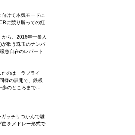
に向けて本気モードに
GERに競り勝っての紅
から、2016年一番人
)が歌う珠玉のナンバ
つ緩急自在のレパート
したのは「ラブライ
も同様の展開で、鉄板
と一歩のところまで…
トをガッチリつかんで離
グ曲をメドレー形式で