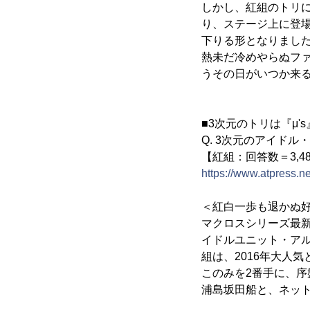
しかし、紅組のトリに
り、ステージ上に登場
下りる形となりまし
熱未だ冷めやらぬファ
うその日がいつか来
■3次元のトリは『μ
Q. 3次元のアイド
【紅組：回答数＝3,48
https://www.atpress.
＜紅白一歩も退かぬ好
マクロスシリーズ最
イドルユニット・アル
組は、2016年大人
このみを2番手に、序盤
浦島坂田船と、ネッ