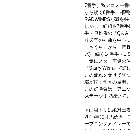
7番手、秋アニメ一番の人気
から続く8番手、邦画
RADWIMPSが満
しかし、紅組も7番手
手・戸松遥の『Q＆A
り必至の神曲を中心に
ーさくら」から、菅
ズ)。続く14番手・L
一気にスター声優の仲間
『Starry Wish
この流れを受けて立つ
場が続く堂々の展開
この好勝負は、アニ
ステージまで続いて
＜白組トリは絶対王者
2015年に引き続き
ープニングメドレー