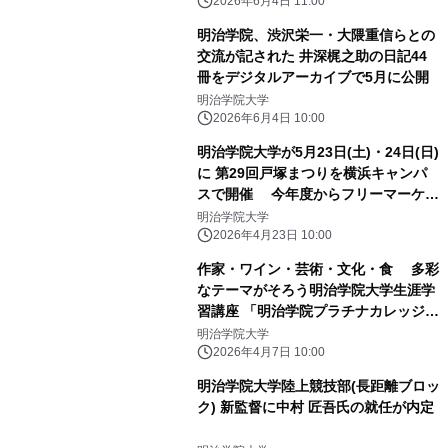
2026年6月4日 11:00
明治学院、渋沢栄一・大隈重信らとの
交流が記された 井深梶之助の日記44
冊をデジタルアーカイブで5月に公開
明治学院大学
2026年6月4日 10:00
明治学院大学が5月23日(土)・24日(日)
に 第29回戸塚まつりを横浜キャンパ
スで開催 今年度からフリーマーケッ
ト企画も復活！
明治学院大学
2026年4月23日 10:00
作家・ワイン・芸術・文化・食 多彩
なテーマがそろう明治学院大学生涯学
習講座 「明治学院プラチナカレッジ」
受付開始
明治学院大学
2026年4月7日 10:00
明治学院大学陸上競技部(長距離ブロッ
ク) 新監督に中村 匠吾氏の就任が内定