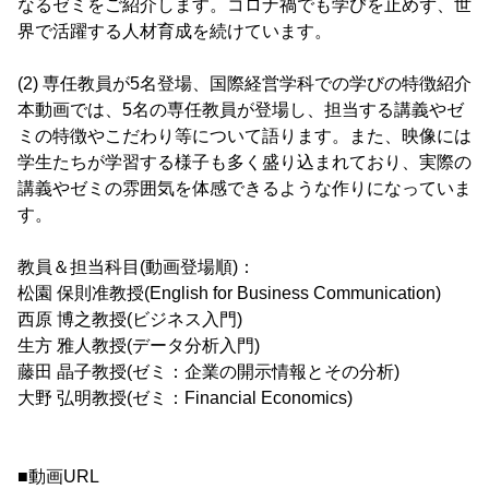
なるゼミをご紹介します。コロナ禍でも学びを止めず、世
界で活躍する人材育成を続けています。
(2) 専任教員が5名登場、国際経営学科での学びの特徴紹介
本動画では、5名の専任教員が登場し、担当する講義やゼ
ミの特徴やこだわり等について語ります。また、映像には
学生たちが学習する様子も多く盛り込まれており、実際の
講義やゼミの雰囲気を体感できるような作りになっていま
す。
教員＆担当科目(動画登場順)：
松園 保則准教授(English for Business Communication)
西原 博之教授(ビジネス入門)
生方 雅人教授(データ分析入門)
藤田 晶子教授(ゼミ：企業の開示情報とその分析)
大野 弘明教授(ゼミ：Financial Economics)
■動画URL