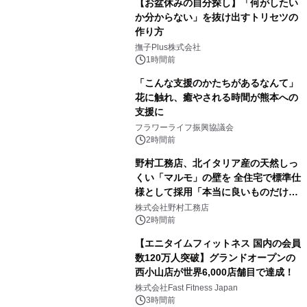
【お盆休みの自分探し】「何がしたい
か分からない」を抜け出すトリセツの
作り方
撫子Plus株式会社
1時間前
「こんな支援のかたちがあるなんて」
花に触れ、癒やされる時間が熊本への
支援に
フラワーライフ振興協議会
2時間前
野村工務店、北イタリア産の天然しっ
くい「マルモ」の壁を 全住宅で標準仕
様として採用「本当に良いものだけに
こだわる」
株式会社野村工務店
2時間前
【エニタイムフィットネス 国内の会員
数120万人突破】グランドオープンの
西小山店が世界6,000店舗目で達成！
株式会社Fast Fitness Japan
3時間前