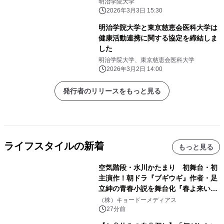
明治学院大学
2026年3月3日 15:30
明治学院大学と東京慈恵会医科大学は
健康活動連携に関する協定を締結しま
した
明治学院大学、東京慈恵会医科大学
2026年3月2日 14:00
発行者のリリースをもっと見る
ライフスタイルの新着
もっと見る
空気階段・水川かたまり 初舞台・初
主演作！朝ドラ『ブギウギ』作者・足
立紳の青春小説を舞台化『春よ来い、
マジで来い』キービジュアル解禁！
（株）キョードーメディアス
27分前