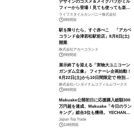
デザインのコスメ＆メイクパフがミル
フィーから登場！見ても使っても楽し
3
い、ポップでキュートなコレクショ
ライフスタイルカンパニー株式会社
ン。
9時間前
駅を降りたら、すぐ赤べこ 「アカベ
コランド会津若松駅前店」8月8日(土)
開業
4
株式会社アカベコランド
5時間前
展示終了を迎える「実物大ユニコーン
ガンダム立像」 フィナーレ企画始動！
8月22日(土)から10日間限定で 特別映
5
像『UNICORN GUNDAM Statue ―
株式会社バンダイナムコフィルムワークス
BEYOND POSSIBILITY ―』を上映！
8時間前
Makuake公開初日に応援購入総額300
万円超を達成、Makuake「今日のラン
キング」総合3位も獲得。 YECHAN音
6
浴シンギングボウル第2弾の大型サイ
Japan Top Trade
ズ（XL・2XL・3XL）を先行販売中
10時間前