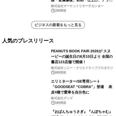
メント、その他）・分析レポートを発
株式会社マーケットリサーチセンター
表
2時間前
ビジネスの新着をもっと見る
人気のプレスリリース
PEANUTS BOOK FAIR 2026が スヌ
ーピーの誕生日の8月10日より 全国の
書店123店舗で開催！
1
株式会社ソニー・クリエイティブプロダクツ
8時間前
エリミネーター/SE専用シート
「GOODSEAT “COBRA”」登場 表
皮4種で愛車を自分色に
2
株式会社グッズ
5時間前
『おぱんちゅうさぎ』『んぽちゃむ』