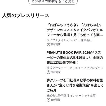
ビジネスの新着をもっと見る
人気のプレスリリース
『おぱんちゅうさぎ』『んぽちゃむ』
デザインのコスメ＆メイクパフがミル
フィーから登場！見ても使っても楽し
1
い、ポップでキュートなコレクショ
ライフスタイルカンパニー株式会社
ン。
3時間前
PEANUTS BOOK FAIR 2026が スヌ
ーピーの誕生日の8月10日より 全国の
書店123店舗で開催！
2
株式会社ソニー・クリエイティブプロダクツ
2時間前
夢グループ石田社長＆歌手の保科有里
さんが “宝くじ付き定期預金”を楽しく
ご紹介
3
株式会社静岡銀行 インターネット支店
4時間前