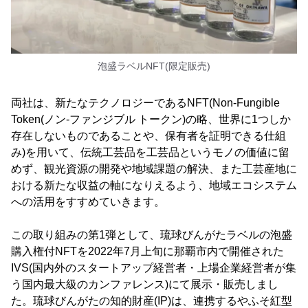
泡盛ラベルNFT(限定販売)
両社は、新たなテクノロジーであるNFT(Non-Fungible
Token(ノン-ファンジブル トークン)の略、世界に1つしか
存在しないものであることや、保有者を証明できる仕組
み)を用いて、伝統工芸品を工芸品というモノの価値に留
めず、観光資源の開発や地域課題の解決、また工芸産地に
おける新たな収益の軸になりえるよう、地域エコシステム
への活用をすすめていきます。
この取り組みの第1弾として、琉球びんがたラベルの泡盛
購入権付NFTを2022年7月上旬に那覇市内で開催された
IVS(国内外のスタートアップ経営者・上場企業経営者が集
う国内最大級のカンファレンス)にて展示・販売しまし
た。琉球びんがたの知的財産(IP)は、連携するやふそ紅型