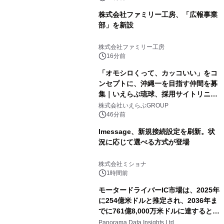
株式会社ファミリー工房、「広報事業
部」を新設
株式会社ファミリー工房
16分前
「オモシロくって、カッコいい」をコ
ンセプトに、沖縄一を目指す仲間を募
集｜いえらぶ琉球、採用サイトリニュ
ーアル
株式会社いえらぶGROUP
46分前
lmessage、新規接続設定を刷新。状
況に応じて選べる方式が登場
株式会社ミショナ
1時間前
モータードライバーIC市場は、2025年
に254億米ドルと推定され、2036年ま
でに761億8,000万米ドルに達すると予
測されており、予測期間（2026年～
Panorama Data Insights Ltd.