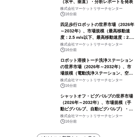
（水平、垂直）・分析レポートを発表
株式会社マーケットリサーチセンター
16分前
四足歩行ロボットの世界市場（2026年
～2032年）、市場規模（最高移動速
度：2.5 m/s以下、最高移動速度：2.5
m/s超）・分析レポートを発表
株式会社マーケットリサーチセンター
16分前
ロボット溶接トーチ洗浄ステーション
の世界市場（2026年～2032年）、市
場規模（電動洗浄ステーション、空圧
洗浄ステーション）・分析レポートを
株式会社マーケットリサーチセンター
発表
16分前
シャットオフ・ピグバルブの世界市場
（2026年～2032年）、市場規模（手
動ピグバルブ、自動ピグバルブ）・分
析レポートを発表
株式会社マーケットリサーチセンター
16分前