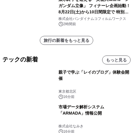
ガンダム立像」 フィナーレ企画始動！
8月22日(土)から10日間限定で 特別映
像『UNICORN GUNDAM Statue ―
株式会社バンダイナムコフィルムワークス
BEYOND POSSIBILITY ―』を上映！
2時間前
旅行の新着をもっと見る
テックの新着
もっと見る
親子で学ぶ「レイのブログ」体験会開
催
東京都北区
16分前
市場データ解析システム
「ARMADA」情報公開
株式会社なみき
16分前