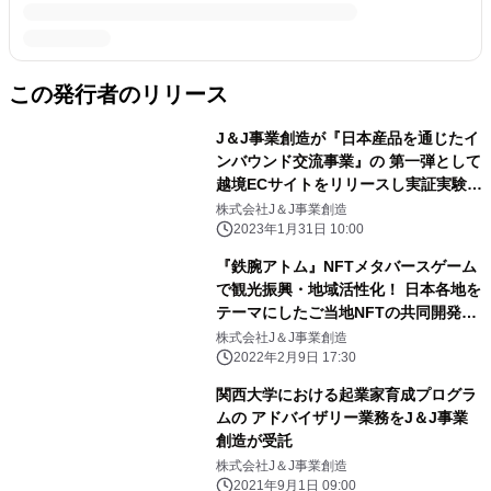
この発行者のリリース
J＆J事業創造が『日本産品を通じたイ
ンバウンド交流事業』の 第一弾として
越境ECサイトをリリースし実証実験に
着手
株式会社J＆J事業創造
2023年1月31日 10:00
『鉄腕アトム』NFTメタバースゲーム
で観光振興・地域活性化！ 日本各地を
テーマにしたご当地NFTの共同開発・
販売を開始
株式会社J＆J事業創造
2022年2月9日 17:30
関西大学における起業家育成プログラ
ムの アドバイザリー業務をJ＆J事業
創造が受託
株式会社J＆J事業創造
2021年9月1日 09:00