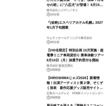
せの術」に“八忍犬”が登場！ 8月15日
（土）より期間限定開催
株式会社ニジゲンノモリ
16分前
『(仮称)エスペリアホテル札幌』2027
年1月下旬開業
サムティホールディングス株式会社
46分前
【240名限定】特別企画 10月実施・超
電導リニア車両貸切り 乗車体験ツアー
8月10日（月）抽選予約受付を開始
株式会社 阪急交通社
1時間前
【HIROSHIMAじゃズ2026】新着情
報！出演アーティスト第２弾、ぞくぞ
く発表 新作応援グッズ販売サイトも
同時オープンします！
広島ホームテレビ HOMEイベントセンター
2時間前
展示終了を迎える「実物大ユニコーン