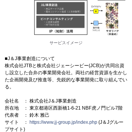
サービスイメージ
■J＆J事業創造について
株式会社JTBと株式会社ジェーシービー(JCB)が共同出資
し設立した合弁の事業開発会社。両社の経営資源を生かし
た企画開発及び推進等、先鋭的な事業開発に取り組んでい
る。
会社名 ： 株式会社J＆J事業創造
所在地 ： 東京都港区西新橋1-6-21 NBF虎ノ門ビル7階
代表者 ： 鈴木 雅己
サイト ：
https://www.jj-group.jp/index.php
(J＆Jグルー
プサイト)