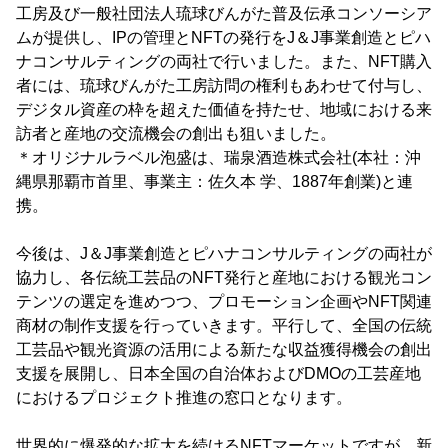
工房及び一般社団法人琉球びんがた普及伝承コンソーシア
ムが提供し、IPの管理とNFTの発行をJ＆J事業創造とピハ
ナコンサルティングの両社で行いました。また、NFT購入
者には、琉球びんがた工房訪問の権利もあわせて付与し、
デジタル資産の枠を超えた価値を持たせ、地域における来
訪者と産地の交流機会の創出も狙いました。
＊オリジナルラベル泡盛は、瑞泉酒造株式会社(本社：沖
縄県那覇市首里、事業主：佐久本 学、1887年創業)と連
携。
今後は、J＆J事業創造とピハナコンサルティングの両社が
協力し、各伝統工芸品のNFT発行と産地における観光コン
テンツの選定を進めつつ、プロモーション企画やNFT関連
商材の制作支援を行っていきます。平行して、全国の伝統
工芸品や観光資源の活用による新たな収益獲得機会の創出
支援を展開し、日本全国の自治体およびDMOの工芸産地
におけるプロジェクト推進の窓口となります。
世界的に爆発的な拡大を続けるNFTマーケットですが、新