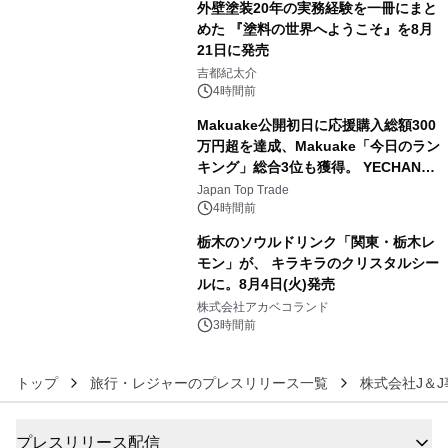
外壁塗装20年の実務経験を一冊にまと
めた 『塗料の世界へようこそ』を8月
21日に発売
4
吉都紀太介
4時間前
Makuake公開初日に応援購入総額300
万円超を達成、Makuake「今日のラン
キング」総合3位も獲得。 YECHAN音
5
浴シンギングボウル第2弾の大型サイ
Japan Top Trade
ズ（XL・2XL・3XL）を先行販売中
4時間前
栃木のソウルドリンク「関東・栃木レ
モン」が、 キラキラのクリスタルシー
ルに。8月4日(火)発売
6
株式会社アカベコランド
3時間前
トップ
旅行・レジャーのプレスリリース一覧
株式会社J＆
プレスリリース配信