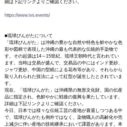
細は下記リンクよりご確認ください。
https://www.ivs.events/
■琉球びんがたについて
「琉球びんがた」は沖縄の豊かな自然や特色を鮮やかな色
彩や図柄で表現した沖縄の最も代表的な伝統的手染物で
す。その起源は14～15世紀、琉球王朝時代と言われてい
ます。当時は交易が盛んで、交易品の中にはインド更紗、
ジャワ更紗、中国の型紙による花布等があり、それらから
取り入れられた技法によって紅型が誕生したとされていま
す。
現在、「琉球びんがた」は沖縄県の無形文化財、国の伝産
品に指定され、色鮮やかに戦後の復興を果たしています。
詳細は下記リンクよりご確認ください。
今日、日本では様々な伝統工芸の産地が衰退しつつある中
で、琉球びんがたも例外ではなく、染物職人の高齢化や売
上減少に伴い産地の技術継承において課題があります。本