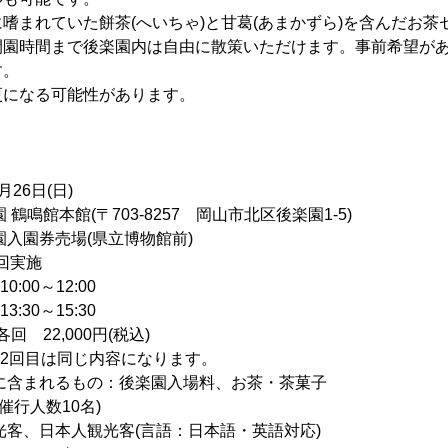
嗜まれていた餅茶(へいちゃ)と甘葛(あまかずら)を含んだお茶
閉園時間まで後楽園内は自由に散策いただけます。事前希望が
す。
更になる可能性があります。
月26日(日)
鳴館本館(〒703-8257 岡山市北区後楽園1-5)
園入園券売場(県立博物館前)
2回実施
0～12:00
0～15:30
回 22,000円(税込)
目は同じ内容になります。
るもの：後楽園入場料、お茶・茶菓子
催行人数10名)
光客、日本人観光客(言語：日本語・英語対応)