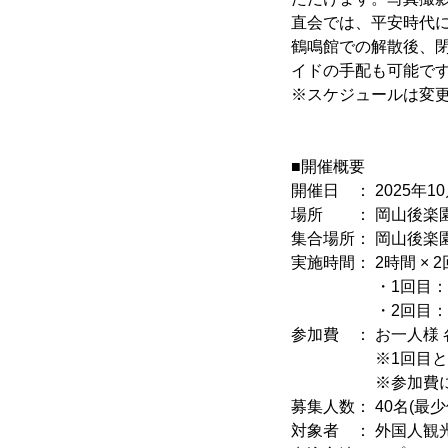
直会では、平安時代に
鶴鳴館での解散後、
イドの手配も可能で
※スケジュールは変
■開催概要
開催日 ： 2025年10
場所 ： 岡山後楽園 鶴
集合場所： 岡山後楽
実施時間： 2時間 × 
・1回目：10:0
・2回目：13:3
参加費 ： お一人様 各
※1回目と2回
※参加費に含まれ
募集人数： 40名(最少
対象者 ： 外国人観