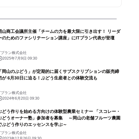
岡山商工会議所主催「チームの力を最大限に引き出す！ リーダ
ーのためのファシリテーション講座」にITプラン代表が登壇
ITプラン株式会社
2025年7月9日 09:30
「岡山のぶどう」が定期的に届くサブスクリプションの販売締
切が 6月30日に迫る！ぶどう生産者との体験交流も
ITプラン株式会社
2024年6月20日 09:30
ぶどう作りを始める方向けの体験型農業セミナー 「スコレー・
ぶどうオーナー塾」参加者を募集 ～岡山の老舗フルーツ農園
でぶどう作りのエッセンスを学ぶ～
ITプラン株式会社
2023年12月26日 09:30