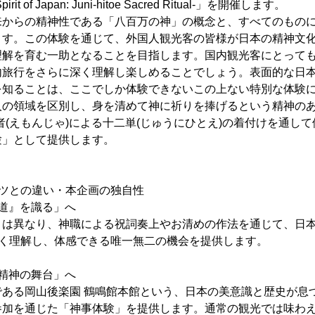
t of Japan: Juni-hitoe Sacred Ritual-」を開催します。
来からの精神性である「八百万の神」の概念と、すべてのもの
ます。この体験を通じて、外国人観光客の皆様が日本の精神文
理解を育む一助となることを目指します。国内観光客にとって
内旅行をさらに深く理解し楽しめることでしょう。表面的な日
を知ることは、ここでしか体験できないこの上ない特別な体験
人の領域を区別し、身を清めて神に祈りを捧げるという精神のあ
者(えもんじゃ)による十二単(じゅうにひとえ)の着付けを通し
験」として提供します。
ンツとの違い・本企画の独自性
道』を識る」へ
とは異なり、神職による祝詞奏上やお清めの作法を通じて、日
深く理解し、体感できる唯一無二の機会を提供します。
精神の舞台」へ
である岡山後楽園 鶴鳴館本館という、日本の美意識と歴史が息
参加を通じた「神事体験」を提供します。通常の観光では味わ