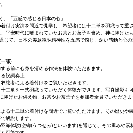
す。
なく、「五感で感じる日本の心」
の着付け実演を間近で見学し、希望者には十二単を羽織って重
に、平安時代に嗜まれていたお茶とお菓子を含め、神に捧げた
を通じて、日本の美意識や精神性を五感で感じ、深い感動と心
一部)
加する前に心身を清める作法を体験いただきます。
よる祝詞奏上
：衣紋者による着付けをご覧いただきます。
：十二単を一式羽織っていただく体験ができます。写真撮影も
神に捧げたお供え物、お茶やお茶菓子を参加者全員でいただきま
による十二単の着付けを間近でご覧いただけます。その歴史や
語で解説します。
羽織体験(空蝉(うつせみ)といいます)を通じて、その重みや素
影も可能です。