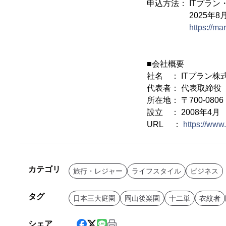
申込方法： ITプラ
2025年8月7
https://ma
■会社概要
社名 ： ITプラン株式会
代表者： 代表取締役
所在地： 〒700-08
設立 ： 2008年4月
URL ：
https://www.
カテゴリ
旅行・レジャー
ライフスタイル
ビジネス
タグ
日本三大庭園
岡山後楽園
十二単
衣紋者
シェア