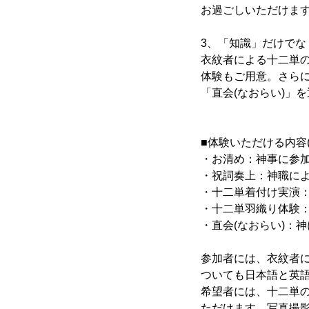
お過ごしいただけま
3、「知識」だけで
衣紋者による十二単
体験もご用意。さら
「直会(なおらい)」
■体験いただける内容(
・お清め：神事に参
・祝詞奏上：神職に
・十二単着付け実演
・十二単羽織り体験
・直会(なおらい)：
参加者には、衣紋者
ついても日本語と英
希望者には、十二単の
ただけます。写真撮