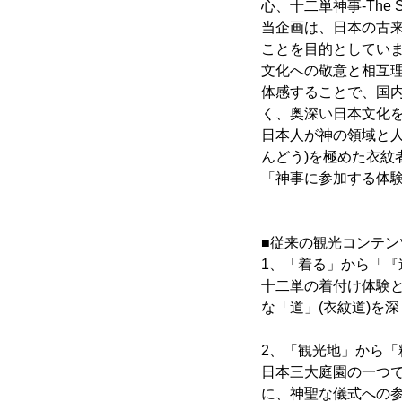
心、十二単神事-The Spiri
当企画は、日本の古
ことを目的としてい
文化への敬意と相互
体感することで、国
く、奥深い日本文化
日本人が神の領域と
んどう)を極めた衣紋
「神事に参加する体
■従来の観光コンテ
1、「着る」から「『
十二単の着付け体験
な「道」(衣紋道)を
2、「観光地」から「
日本三大庭園の一つ
に、神聖な儀式への