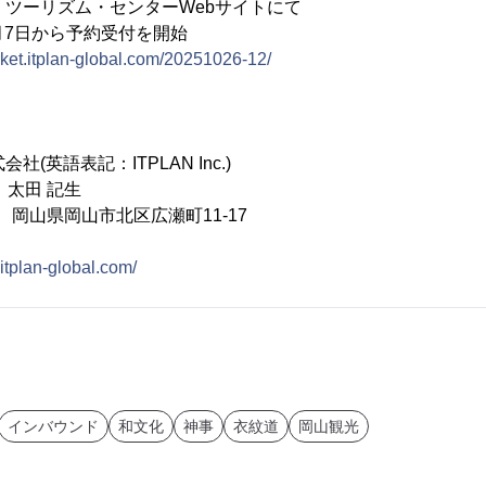
ン・ツーリズム・センターWebサイトにて
日から予約受付を開始
rket.itplan-global.com/20251026-12/
社(英語表記：ITPLAN Inc.)
 太田 記生
06 岡山県岡山市北区広瀬町11-17
itplan-global.com/
インバウンド
和文化
神事
衣紋道
岡山観光