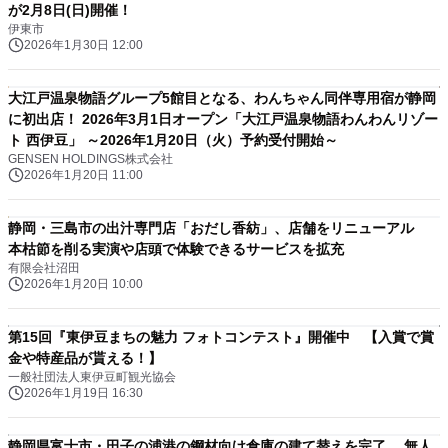
が2月8日(日)開催！
伊東市
2026年1月30日 12:00
大江戸温泉物語グループ5館目となる、わんちゃん同伴専用宿が静岡
に初出店！ 2026年3月1日オープン「大江戸温泉物語わんわんリゾー
ト 西伊豆」 ～2026年1月20日（火）予約受付開始～
GENSEN HOLDINGS株式会社
2026年1月20日 11:00
静岡・三島市の出汁専門店「おだし香紡」、店舗をリニューアル
本枯節を削る実演や店頭で体験できるサービスを拡充
有限会社沼田
2026年1月20日 10:00
第15回『東伊豆まちの魅力 フォトコンテスト』開催中 【入賞で賞
金や特産品が貰える！】
一般社団法人東伊豆町観光協会
2026年1月19日 16:30
静岡県富士市・田子の浦港の鋼材向け倉庫の建て替えを完了 無人