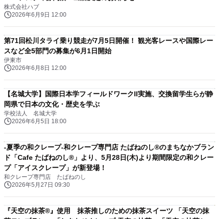
株式会社ハブ
2026年6月9日 12:00
第71回松川タライ乗り競走が7月5日開催！ 観光客レースや国際レー
スなど全5部門の募集が6月1日開始
伊東市
2026年6月8日 12:00
【名城大学】国際日本学フィールドワークII実施、交換留学生らが静
岡県で日本の文化・歴史を学ぶ
学校法人 名城大学
2026年6月5日 18:00
-夏季の和クレープ-和クレープ専門店 たばねのし®のまちなかブラン
ド「Cafe たばねのし®」より、5月28日(木)より期間限定の和クレー
プ「アイスクレープ」が新登場！
和クレープ専門店 たばねのし
2026年5月27日 09:30
『天空の抹茶®』使用 抹茶推しのための抹茶スイーツ 「天空の抹