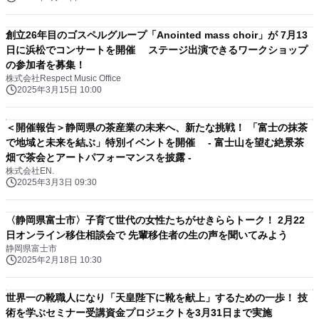
創立26年目のゴスペルグループ「Anointed mass choir」が 7月13
日に浜松でコンサートを開催 ステージ出演できるワークショップ
の参加者を募集！
株式会社Respect Music Office
2025年3月15日 10:00
＜開催報告＞静岡県の茶産業の未来へ、新たな挑戦！ 「富士の抹茶
で地域と未来を結ぶ」特別イベントを開催 - 富士山を望む絶景茶
畑で茶会とアートパフォーマンスを披露 -
株式会社EN.
2025年3月3日 09:30
〈静岡県富士市〉子育て世代の女性たちがせきららトーク！ 2月22
日オンライン移住相談会で 先輩移住者の生の声を聞いてみよう
静岡県富士市
2025年2月18日 10:30
世界一の靴職人になり「天皇陛下に靴を献上」するための一歩！ 技
術を学ぶセミナー受講資金プロジェクトを3月31日まで実施