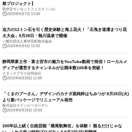
祭プロジェクト】
西伊豆サンセットフェスティバル
2025年9月7日 15:00
迫力の12トン石を引く歴史体験と海上花火！「石曳き道灌まつり花
火大会」9月28日・熱川温泉で開催
一般社団法人東伊豆町観光協会
2025年9月4日 15:00
静岡県富士市・富士宮市の魅力をYouTube動画で発信！ローカルメ
ディアが運営するチャンネルが公開本数100本を突破！
スタックプラス合同会社
2025年8月29日 11:00
「くまのプーさん」デザインのカナダ産純粋はちみつが 8月26日(火)
より新パッケージでリニューアル発売
株式会社クインビーガーデン
2025年8月26日 10:00
200年以上続く伝統芸能「横尾歌舞伎」を体験！ 観るだけじゃな