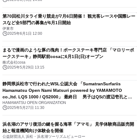
第70回松川タライ乗り競走が7月6日開催！ 観光客レースや国際レー
スなど全5部門の募集が6月1日開始
伊東市
2025年6月1日 12:00
まるで漫画のような豚の塊肉！ポークステーキ専門店 「マロリーポ
ークステーキ」静岡駅前cosaに6月1日(日)オープン
株式会社cosa
2025年5月29日 13:15
静岡県浜松市で行われたWSL公認大会 「SumatranSurfariis
Hamamatsu Open Nami Matsuri powered by YAMAMOTO
co.,ltd. LQS 1000 / QS2000」 最終日 男子はQSの渡辺壱孔と
HAMAMATSU OPEN ORGANIZATION
LQSの井上鷹が初優勝 女子はQSが中塩佳那、LQSは田岡なつみが
2025年5月27日 11:30
制覇
浜名湖のアサリ復活の鍵を握る海草「アマモ」 見学体験商品販売開
始と報道機関向け体験会を開催
公益財団法人 浜松・浜名湖ツーリズムビューロー