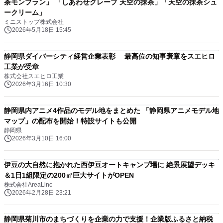
茶モンブラン」 「しあわせクレープ 天空の抹茶」「天空の抹茶シュ
ークリーム」
ミニストップ株式会社
2026年5月18日 15:45
静岡県ダイバーシティ経営企業表彰 最高位の知事褒章をスエヒロ
工業が受章
株式会社スエヒロ工業
2026年3月16日 10:30
静岡県内アニメ4作品のモデル地をまとめた 「静岡県アニメモデル地
マップ」の配布を開始！特設サイトも公開
静岡県
2026年3月10日 16:00
伊豆の大自然に抱かれた西伊豆オートキャンプ場に 絶景展望デッキ
＆1日1組限定の200㎡巨大サイトがOPEN
株式会社AreaLinc
2026年2月28日 23:21
静岡県菊川市のまちづくりを企業の力で支援！企業版ふるさと納税