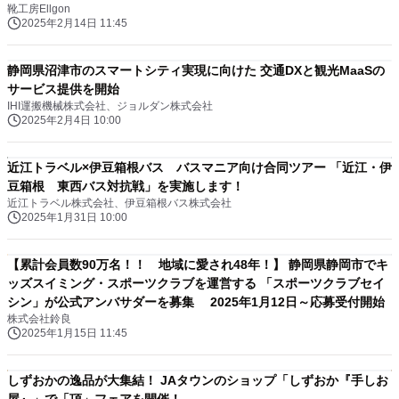
靴工房Ellgon
2025年2月14日 11:45
静岡県沼津市のスマートシティ実現に向けた 交通DXと観光MaaSの
サービス提供を開始
IHI運搬機械株式会社、ジョルダン株式会社
2025年2月4日 10:00
近江トラベル×伊豆箱根バス バスマニア向け合同ツアー 「近江・伊
豆箱根 東西バス対抗戦」を実施します！
近江トラベル株式会社、伊豆箱根バス株式会社
2025年1月31日 10:00
【累計会員数90万名！！ 地域に愛され48年！】 静岡県静岡市でキ
ッズスイミング・スポーツクラブを運営する 「スポーツクラブセイ
シン」が公式アンバサダーを募集 2025年1月12日～応募受付開始
株式会社鈴良
2025年1月15日 11:45
しずおかの逸品が大集結！ JAタウンのショップ「しずおか『手しお