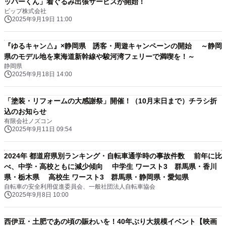
ッパーくん」着ぐるみ出張サービスが開始！
ビップ株式会社
2025年9月19日 11:00
『ゆるキャン△』×静岡県 誘客・周遊キャンペーンの開始 ～静岡
県のモデル地を東海道新幹線や駿河湾フェリーで満喫を！～
静岡県
2025年9月18日 14:00
「塗装・リフォームの大感謝祭」開催！（10月末日まで）チラシ折
込のお知らせ
有限会社ノズコン
2025年9月11日 09:54
2024年 都道府県別ランキング・自転車通学時の事故件数 前年に比
べ、中学・高校ともに減少傾向 中学生 ワースト3 群馬県・香川
県・栃木県 高校生 ワースト3 群馬県・静岡県・愛知県
自転車の安全利用促進委員会、一般社団法人自転車協会
2025年9月8日 10:00
西伊豆・土肥であの頃の賑わいを！40年ぶり大規模イベント【映画