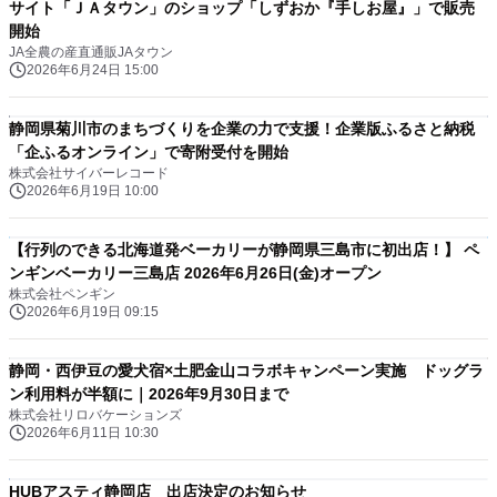
サイト「ＪＡタウン」のショップ「しずおか『手しお屋』」で販売
開始
JA全農の産直通販JAタウン
2026年6月24日 15:00
静岡県菊川市のまちづくりを企業の力で支援！企業版ふるさと納税
「企ふるオンライン」で寄附受付を開始
株式会社サイバーレコード
2026年6月19日 10:00
【行列のできる北海道発ベーカリーが静岡県三島市に初出店！】 ペ
ンギンベーカリー三島店 2026年6月26日(金)オープン
株式会社ペンギン
2026年6月19日 09:15
静岡・西伊豆の愛犬宿×土肥金山コラボキャンペーン実施 ドッグラ
ン利用料が半額に｜2026年9月30日まで
株式会社リロバケーションズ
2026年6月11日 10:30
HUBアスティ静岡店 出店決定のお知らせ