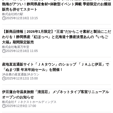
熱海がアツい！静岡県産食材×体験型イベント満載 季節限定のお饅頭
販売も併せてスタート
株式会社村の駅
2025年12月18日 13:15
【新商品情報｜2026年1月限定】“王道”だからこそ素材と製法にこだ
わりを！静岡県産「紅ほっぺ」と北海道十勝産淡雪あんの『いちご
大福』期間限定販売
株式会社亀屋万年堂
2025年12月18日 11:05
産地直送通販サイト「ＪＡタウン」のショップ 「ＪＡふじ伊豆」で
「ぬまづ茶 年末年始セール」を開催！
JA全農の産直通販JAタウン
2025年12月12日 15:00
伊豆蓮台寺温泉旅館「清流荘」 メゾネットタイプ客室リニューアル
オープンのお知らせ
株式会社ＦＪネクストホールディングス
2025年12月9日 17:00