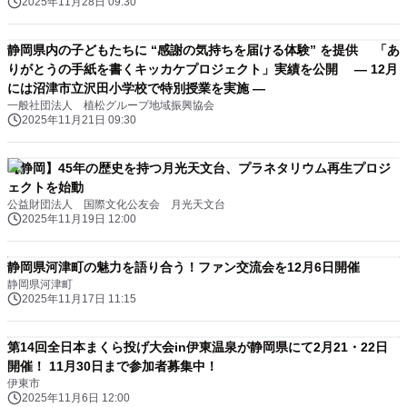
2025年11月28日 09:30
静岡県内の子どもたちに “感謝の気持ちを届ける体験” を提供 「あ
りがとうの手紙を書くキッカケプロジェクト」実績を公開 ― 12月
には沼津市立沢田小学校で特別授業を実施 ―
一般社団法人 植松グループ地域振興協会
2025年11月21日 09:30
【静岡】45年の歴史を持つ月光天文台、プラネタリウム再生プロジ
ェクトを始動
公益財団法人 国際文化公友会 月光天文台
2025年11月19日 12:00
静岡県河津町の魅力を語り合う！ファン交流会を12月6日開催
静岡県河津町
2025年11月17日 11:15
第14回全日本まくら投げ大会in伊東温泉が静岡県にて2月21・22日
開催！ 11月30日まで参加者募集中！
伊東市
2025年11月6日 12:00