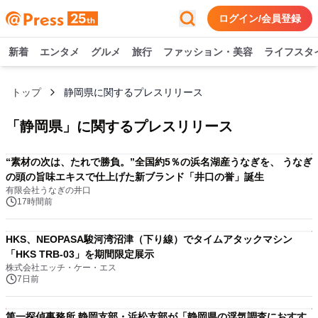
ログイン/会員登録
新着
エンタメ
グルメ
旅行
ファッション・美容
ライフスタ
トップ
静岡県に関するプレスリリース
「
静岡県
」に関するプレスリリース
“素材の次は、たれで勝負。”全国約5％の浜名湖産うなぎを、 うなぎ
の頭の旨味エキスで仕上げた新ブランド「井口の誉」誕生
有限会社うなぎの井口
17時間前
HKS、NEOPASA駿河湾沼津（下り線）でタイムアタックマシン
「HKS TRB-03」を期間限定展示
株式会社エッチ・ケー・エス
7日前
第一探偵事務所 静岡支部・浜松支部が「静岡県の浮気調査におすす