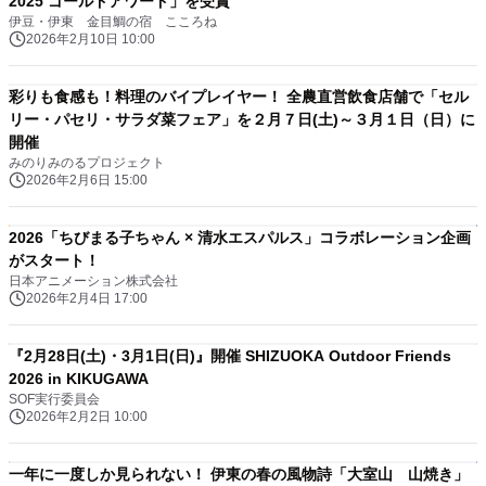
2025 ゴールドアワード」を受賞
伊豆・伊東 金目鯛の宿 こころね
2026年2月10日 10:00
彩りも食感も！料理のバイプレイヤー！ 全農直営飲食店舗で「セル
リー・パセリ・サラダ菜フェア」を２月７日(土)～３月１日（日）に
開催
みのりみのるプロジェクト
2026年2月6日 15:00
2026「ちびまる子ちゃん × 清水エスパルス」コラボレーション企画
がスタート！
日本アニメーション株式会社
2026年2月4日 17:00
『2月28日(土)・3月1日(日)』開催 SHIZUOKA Outdoor Friends
2026 in KIKUGAWA
SOF実行委員会
2026年2月2日 10:00
一年に一度しか見られない！ 伊東の春の風物詩「大室山 山焼き」