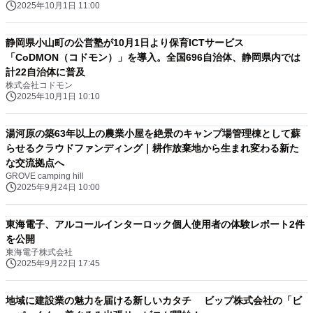
2025年10月1日 11:00
静岡県小山町の公営塾が10月1日より保育ICTサービス
「CoDMON（コドモン）」を導入。全国696自治体、静岡県内では
計22自治体に普及
株式会社コドモン
2025年10月1日 10:10
湯河原の築63年以上の農業小屋を絶景のキャンプ場管理棟として蘇
らせるクラウドファンディング｜耕作放棄地から生まれ変わる新た
な交流拠点へ
GROVE camping hill
2025年9月24日 10:00
東海電子、アルコールインターロック個人使用者の体験レポート2件
を公開
東海電子株式会社
2025年9月22日 17:45
地域に建設業の魅力を届ける新しいカタチ ビップ株式会社の「ビ