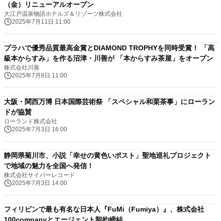
（金）リニューアルオープン
大江戸温泉物語ホテルズ＆リゾーツ株式会社
2025年7月11日 11:00
プラハで優秀品質最高金賞とDIAMOND TROPHYを同時受賞！ 「高
級本からすみ」を作る沼津・川善が 「本からすみ茶屋」をオープン
株式会社川善
2025年7月8日 11:00
大阪・関西万博 日本国際芸術祭 「スペシャル和栗茶事」にローラン
ドが協賛
ローランド株式会社
2025年7月3日 16:00
静岡県菊川市、小説「幸せの黄色いポスト」聖地巡礼プロジェクト
で地域の魅力を全国へ発信！
株式会社サイバーレコード
2025年7月3日 14:00
フィリピンで最も有名な日本人『FuMi（Fumiya）』、株式会社
100companyとエージェント契約締結