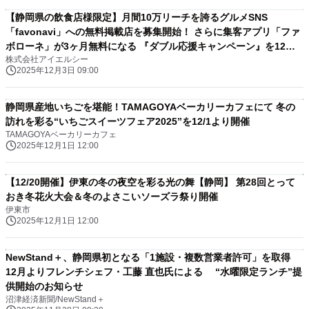
【静岡県の飲食店様限定】月間10万リーチを誇るグルメSNS
「favonavi」への無料掲載店を募集開始！ さらに集客アプリ「ファ
ボローネ」が3ヶ月無料になる 『ダブル応援キャンペーン』を12月3
株式会社アイエルシー
日より実施
2025年12月3日 09:00
静岡県産地いちごを堪能！TAMAGOYAベーカリーカフェにて 冬の
訪れを彩る“いちごスイーツフェア2025”を12/1より開催
TAMAGOYAベーカリーカフェ
2025年12月1日 12:00
【12/20開催】伊東の冬の夜空を彩る光の舞【静岡】 第28回とって
おき冬花火大会＆冬のよさこいソーズラ祭り開催
伊東市
2025年12月1日 12:00
NewStand＋、静岡県初となる「1施設・複数営業者許可」を取得
12月よりフレンチシェフ・工藤 直也氏による “水曜限定ランチ”提
供開始のお知らせ
沼津経済新聞/NewStand＋