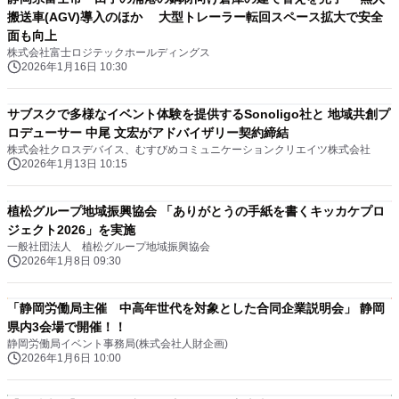
搬送車(AGV)導入のほか 大型トレーラー転回スペース拡大で安全
面も向上
株式会社富士ロジテックホールディングス
2026年1月16日 10:30
サブスクで多様なイベント体験を提供するSonoligo社と 地域共創プ
ロデューサー 中尾 文宏がアドバイザリー契約締結
株式会社クロスデバイス、むすびめコミュニケーションクリエイツ株式会社
2026年1月13日 10:15
植松グループ地域振興協会 「ありがとうの手紙を書くキッカケプロ
ジェクト2026」を実施
一般社団法人 植松グループ地域振興協会
2026年1月8日 09:30
「静岡労働局主催 中高年世代を対象とした合同企業説明会」 静岡
県内3会場で開催！！
静岡労働局イベント事務局(株式会社人財企画)
2026年1月6日 10:00