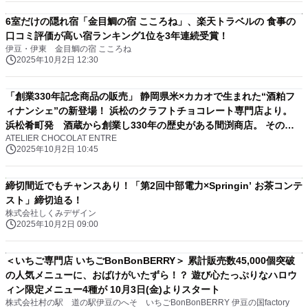
6室だけの隠れ宿「金目鯛の宿 こころね」、楽天トラベルの 食事の
口コミ評価が高い宿ランキング1位を3年連続受賞！
伊豆・伊東 金目鯛の宿 こころね
2025年10月2日 12:30
「創業330年記念商品の販売」 静岡県米×カカオで生まれた“酒粕フ
ィナンシェ”の新登場！ 浜松のクラフトチョコレート専門店より。
浜松肴町発 酒蔵から創業し330年の歴史がある間渕商店。 その創
ATELIER CHOCOLAT ENTRE
業物語をフィナンシェにのせてお届けします！
2025年10月2日 10:45
締切間近でもチャンスあり！「第2回中部電力×Springin’ お茶コンテ
スト」締切迫る！
株式会社しくみデザイン
2025年10月2日 09:00
＜いちご専門店 いちごBonBonBERRY＞ 累計販売数45,000個突破
の人気メニューに、おばけがいたずら！？ 遊び心たっぷりなハロウ
ィン限定メニュー4種が 10月3日(金)よりスタート
株式会社村の駅 道の駅伊豆のへそ いちごBonBonBERRY 伊豆の国factory