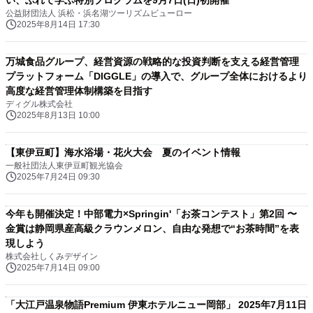
い、ふれて学ぶ特別プログラムを9月7日(日)初開催
公益財団法人 浜松・浜名湖ツーリズムビューロー
2025年8月14日 17:30
万城食品グループ、経営資源の戦略的な投資判断を支える経営管理
プラットフォーム「DIGGLE」の導入で、グループ全体におけるより
高度な経営管理体制構築を目指す
ディグル株式会社
2025年8月13日 10:00
【東伊豆町】海水浴場・花火大会 夏のイベント情報
一般社団法人東伊豆町観光協会
2025年7月24日 09:30
今年も開催決定！中部電力×Springin'「お茶コンテスト」第2回 〜
金賞は静岡県産高級クラウンメロン、自由な発想で“お茶時間”を表
現しよう
株式会社しくみデザイン
2025年7月14日 09:00
「大江戸温泉物語Premium 伊東ホテルニュー岡部」 2025年7月11日