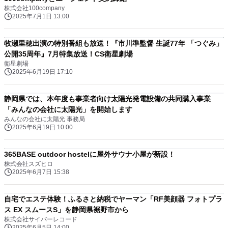
株式会社100company
2025年7月1日 13:00
牧瀬里穂出演の特別番組も放送！『市川準監督 生誕77年 「つぐみ」
公開35周年』7月特集放送！CS衛星劇場
衛星劇場
2025年6月19日 17:10
静岡県では、本年度も事業者向け太陽光発電設備の共同購入事業
「みんなの会社に太陽光」を開始します
みんなの会社に太陽光 事務局
2025年6月19日 10:00
365BASE outdoor hostelに屋外サウナ小屋が新設！
株式会社スズヒロ
2025年6月7日 15:38
自宅でエステ体験！ふるさと納税でヤーマン「RF美顔器 フォトプラ
ス EX スムースS」を静岡県裾野市から
株式会社サイバーレコード
2025年6月5日 14:00