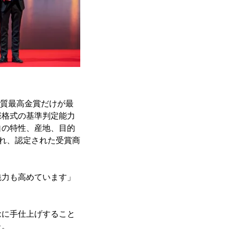
品質最高金賞だけが最
際格式の基準判定能力
自の特性、産地、目的
され、認定された受賞商
魅力も高めています」
念に手仕上げすること
た。