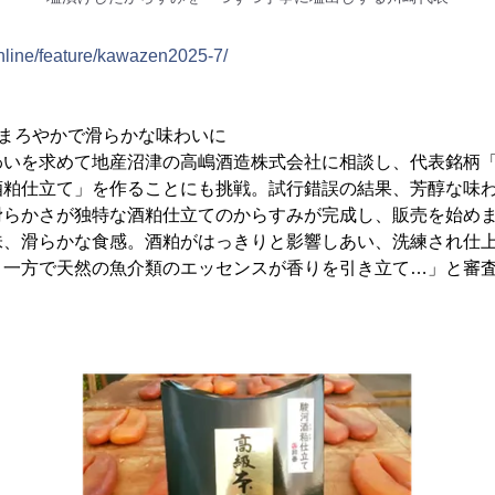
nline/feature/kawazen2025-7/
、まろやかで滑らかな味わいに
わいを求めて地産沼津の高嶋酒造株式会社に相談し、代表銘柄
酒粕仕立て」を作ることにも挑戦。試行錯誤の結果、芳醇な味
滑らかさが独特な酒粕仕立てのからすみが完成し、販売を始め
味、滑らかな食感。酒粕がはっきりと影響しあい、洗練され仕
。一方で天然の魚介類のエッセンスが香りを引き立て…」と審