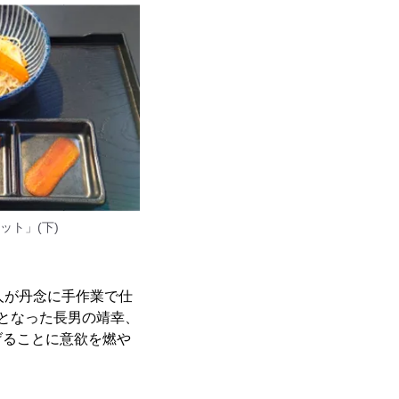
ット」(下)
人が丹念に手作業で仕
となった長男の靖幸、
げることに意欲を燃や