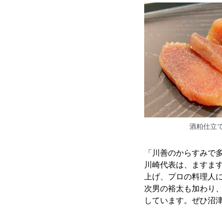
酒粕仕立て
「川善のからすみで
川崎代表は、ますま
上げ、プロの料理人
次男の裕太も加わり
しています。ぜひ沼