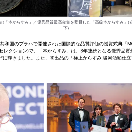
の「本からすみ」／優秀品質最高金賞を受賞した「高級本からすみ」(右
下)
コ共和国のプラハで開催された国際的な品質評価の授賞式典『MOND
ンドセレクション)で、「本からすみ」は、3年連続となる優秀品
*に輝きました。また、初出品の「極上からすみ 駿河酒粕仕