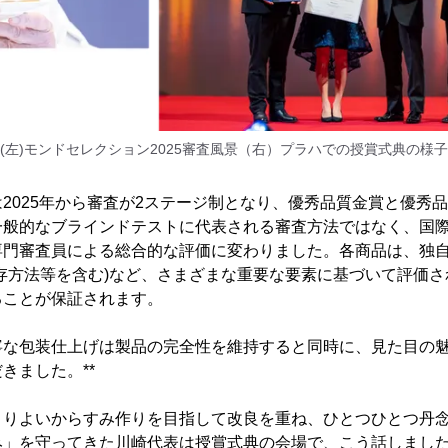
(左)モンドセレクション2025審査風景（右）プラハでの授賞式典の様子
2025年から審査が2ステージ制となり、優秀品質金賞と優秀
一般的なブラインドテストに代表される審査方法ではなく、国
専門審査員による総合的な評価に変わりました。各商品は、独
存方法等を含む)など、さまざまな重要な要素に基づいて評価
ることが保証されます。
寧な包装仕上げは製品の完全性を維持すると同時に、見た目の
きました。**
よりよいからすみ作りを目指して改良を重ね、ひとつひとつ丹
み」を守ってきた川崎代表は授賞式典の会場で、こう話しまし