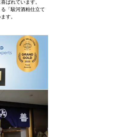
に喜ばれています。
よる「駿河酒粕仕立て
います。