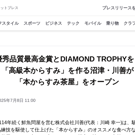
プレスリリース
アットプレス
フスタイル
スポーツ
ビジネス
テック
モバイル
乗り物
クラ
秀品質最高金賞とDIAMOND TROPHY
「高級本からすみ」を作る沼津・川善が
「本からすみ茶屋」をオープン
025年7月8日 11:00
114年続く鮮魚問屋を営む株式会社川善(代表：川崎 幸一)は
熟練技を駆使して仕上げた「本からすみ」のオススメな食べ方