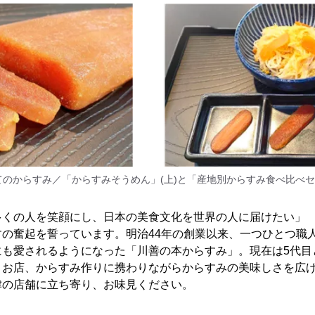
のからすみ／「からすみそうめん」(上)と「産地別からすみ食べ比べセ
多くの人を笑顔にし、日本の美食文化を世界の人に届けたい」
すの奮起を誓っています。明治44年の創業以来、一つひとつ職
にも愛されるようになった「川善の本からすみ」。現在は5代目
、お店、からすみ作りに携わりながらからすみの美味しさを広
津の店舗に立ち寄り、お味見ください。