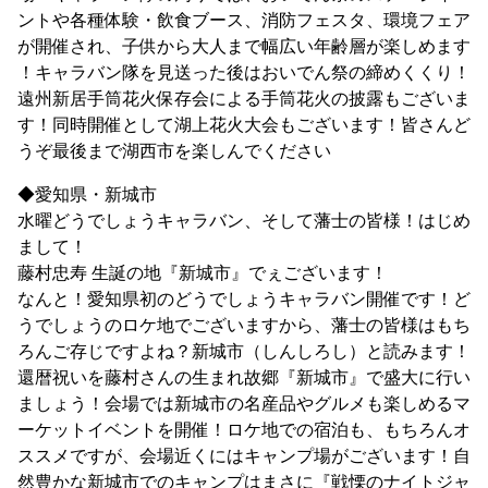
ントや各種体験・飲食ブース、消防フェスタ、環境フェア
が開催され、子供から大人まで幅広い年齢層が楽しめます
！キャラバン隊を見送った後はおいでん祭の締めくくり！
遠州新居手筒花火保存会による手筒花火の披露もございま
す！同時開催として湖上花火大会もございます！皆さんど
うぞ最後まで湖西市を楽しんでください
◆愛知県・新城市
水曜どうでしょうキャラバン、そして藩士の皆様！はじめ
まして！
藤村忠寿 生誕の地『新城市』でぇございます！
なんと！愛知県初のどうでしょうキャラバン開催です！ど
うでしょうのロケ地でございますから、藩士の皆様はもち
ろんご存じですよね？新城市（しんしろし）と読みます！
還暦祝いを藤村さんの生まれ故郷『新城市』で盛大に行い
ましょう！会場では新城市の名産品やグルメも楽しめるマ
ーケットイベントを開催！ロケ地での宿泊も、もちろんオ
ススメですが、会場近くにはキャンプ場がございます！自
然豊かな新城市でのキャンプはまさに『戦慄のナイトジャ