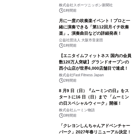
株式会社スポーツニッポン新聞社
1時間前
月に一度の吹奏楽イベント！プロと一
緒に演奏できる「第112回月イチ吹奏
楽」。演奏曲目などの詳細発表！
公益社団法人 大阪市音楽団
1時間前
【エニタイムフィットネス 国内の会員
数120万人突破】グランドオープンの
西小山店が世界6,000店舗目で達成！
株式会社Fast Fitness Japan
2時間前
8 月9 日（日）『ムーミンの日』をス
タートに16 日（日）まで 「ムーミン
の日スペシャルウィーク」開催！
株式会社ムーミン物語
3時間前
「クレヨンしんちゃんアドベンチャー
パーク」2027年春リニューアル決定！