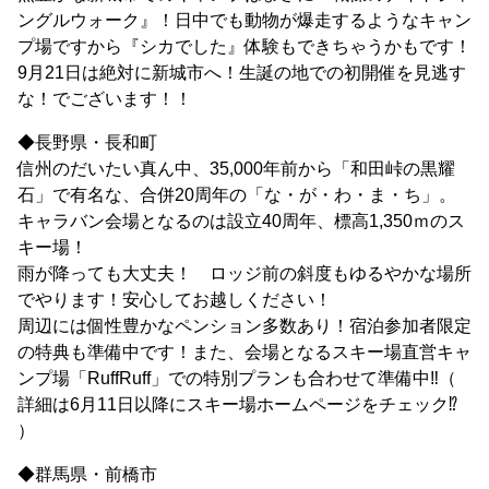
ングルウォーク』！日中でも動物が爆走するようなキャン
プ場ですから『シカでした』体験もできちゃうかもです！
9月21日は絶対に新城市へ！生誕の地での初開催を見逃す
な！でございます！！
◆長野県・長和町
信州のだいたい真ん中、35,000年前から「和田峠の黒耀
石」で有名な、合併20周年の「な・が・わ・ま・ち」。
キャラバン会場となるのは設立40周年、標高1,350ｍのス
キー場！
雨が降っても大丈夫！ ロッジ前の斜度もゆるやかな場所
でやります！安心してお越しください！
周辺には個性豊かなペンション多数あり！宿泊参加者限定
の特典も準備中です！また、会場となるスキー場直営キャ
ンプ場「RuffRuff」での特別プランも合わせて準備中‼（
詳細は6月11日以降にスキー場ホームページをチェック⁉
）
◆群馬県・前橋市