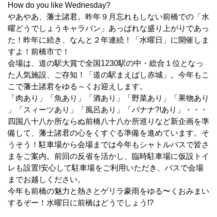
How do you like Wednesday?
やあやあ、藩士諸君。昨年９月忘れもしない前橋での「水
曜どうでしょうキャラバン」あっぱれな盛り上がりであっ
た！昨年に続き、なんと２年連続！「水曜日」に開催しま
すよ！前橋市で！
会場は、道の駅大賞で全国1230駅の中・総合１位となっ
た人気施設、ご存知！「道の駅まえばし赤城」。今年もこ
こで藩士諸君をゆる～くお迎えします。
「肉あり」「魚あり」「酒あり」「野菜あり」「果物あり
」「スィーツあり」「風呂あり」「バナナ?!あり」・・・
四国八十八か所ならぬ前橋八十八か所巡りなど新企画を準
備して、藩士諸君の心をくすぐる準備を進めています。そ
うそう！駐車場から会場までは今年もシャトルバスで皆さ
まをご案内。前回の反省を活かし、臨時駐車場に仮設トイ
レも設置!安心して駐車場をご利用いただき、バスで会場
までお越しください。
今年も前橋の魅力と熱さとゲリラ豪雨をゆる〜くおみまい
するぞー！水曜日に前橋はどうでしょう!?