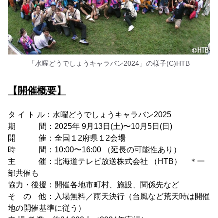
「水曜どうでしょうキャラバン2024」の様子(C)HTB
【開催概要】
タ イ ト ル：水曜どうでしょうキャラバン2025
期 間：2025年 9月13日(土)〜10月5日(日)
開 催：全国１2府県１2会場
時 間：10:00〜16:00 （延長の可能性あり）
主 催：北海道テレビ放送株式会社 （HTB） ＊一
部共催も
協力・後援：開催各地市町村、施設、関係先など
そ の 他：入場無料／雨天決行（台風など荒天時は開催
地の開催基準に従う）