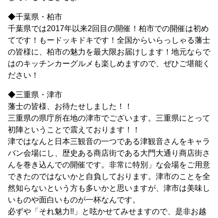
◆千葉県・柏市
千葉県では2017年以来2回目の開催！柏市での開催は初め
てです！もードッキドキです！全国からいらっしゃる藩士
の皆様に、柏市の魅力を最大限お届けします！地元ならで
はのキッチンカーグルメも楽しめますので、ぜひご堪能く
ださい！
◆三重県・津市
藩士の皆様、お待たせしました！！
三重県の県庁所在地の津市でございます。三重県にとって
初陣ということで震えております！！
津ではなんと日本三観音の一つである津観音さんをキャラ
バン会場にし、歴史ある商店街である大門大通り商店街さ
んを巻き込んでの開催です。非常に特別」な会場をご用意
できたのではないかと自負しております。津市のことを全
然知らないという方も多いかと思いますが、津市は美味し
いものや面白いものが一杯なんです。
必ずや「それ魅力!!」と呟かせてみせますので、是非お越