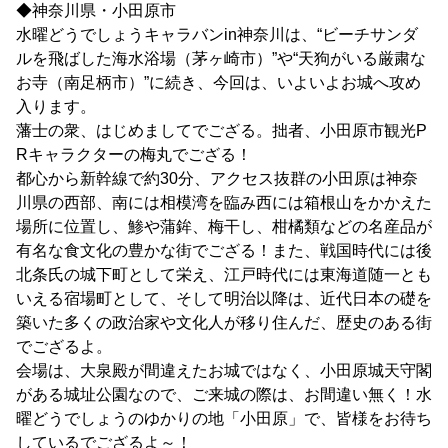
◆神奈川県・小田原市
水曜どうでしょうキャラバンin神奈川は、“ビーチサンダ
ルを飛ばした海水浴場（茅ヶ崎市）”や“天狗がいる厳粛な
お寺（南足柄市）”に続き、今回は、いよいよお城へ攻め
入ります。
藩士の衆、はじめましてでござる。拙者、小田原市観光P
Rキャラクターの梅丸でござる！
都心から新幹線で約30分、アクセス抜群の小田原は神奈
川県の西部、南には相模湾を臨み西には箱根山をかかえた
場所に位置し、鯵や蒲鉾、梅干し、柑橘類などの名産品が
有名な食文化の豊かな街でござる！また、戦国時代には後
北条氏の城下町として栄え、江戸時代には東海道随一とも
いえる宿場町として、そして明治以降は、近代日本の礎を
築いた多くの政治家や文化人が移り住んだ、歴史のある街
でござるよ。
会場は、大泉殿が間違えたお城ではなく、小田原城天守閣
がある城址公園なので、ご来城の際は、お間違い無く！水
曜どうでしょうのゆかりの地「小田原」で、皆様をお待ち
しているでござるよ～！