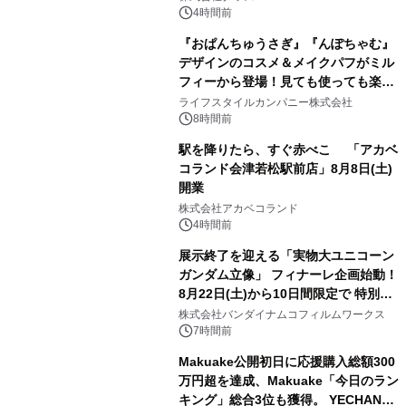
4時間前
『おぱんちゅうさぎ』『んぽちゃむ』
デザインのコスメ＆メイクパフがミル
フィーから登場！見ても使っても楽し
3
い、ポップでキュートなコレクショ
ライフスタイルカンパニー株式会社
ン。
8時間前
駅を降りたら、すぐ赤べこ 「アカベ
コランド会津若松駅前店」8月8日(土)
開業
4
株式会社アカベコランド
4時間前
展示終了を迎える「実物大ユニコーン
ガンダム立像」 フィナーレ企画始動！
8月22日(土)から10日間限定で 特別映
5
像『UNICORN GUNDAM Statue ―
株式会社バンダイナムコフィルムワークス
BEYOND POSSIBILITY ―』を上映！
7時間前
Makuake公開初日に応援購入総額300
万円超を達成、Makuake「今日のラン
キング」総合3位も獲得。 YECHAN音