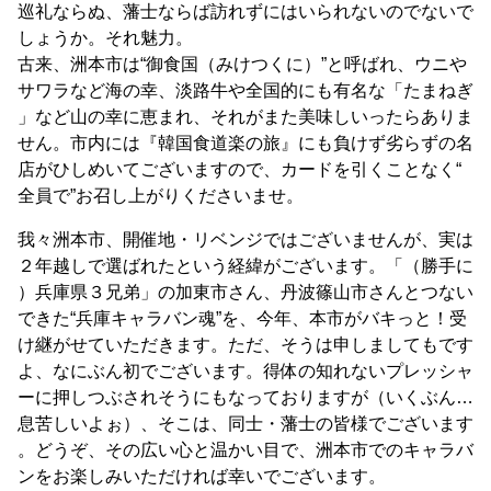
巡礼ならぬ、藩士ならば訪れずにはいられないのでないで
しょうか。それ魅力。
古来、洲本市は“御食国（みけつくに）”と呼ばれ、ウニや
サワラなど海の幸、淡路牛や全国的にも有名な「たまねぎ
」など山の幸に恵まれ、それがまた美味しいったらありま
せん。市内には『韓国食道楽の旅』にも負けず劣らずの名
店がひしめいてございますので、カードを引くことなく“
全員で”お召し上がりくださいませ。
我々洲本市、開催地・リベンジではございませんが、実は
２年越しで選ばれたという経緯がございます。「（勝手に
）兵庫県３兄弟」の加東市さん、丹波篠山市さんとつない
できた“兵庫キャラバン魂”を、今年、本市がバキっと！受
け継がせていただきます。ただ、そうは申しましてもです
よ、なにぶん初でございます。得体の知れないプレッシャ
ーに押しつぶされそうにもなっておりますが（いくぶん…
息苦しいよぉ）、そこは、同士・藩士の皆様でございます
。どうぞ、その広い心と温かい目で、洲本市でのキャラバ
ンをお楽しみいただければ幸いでございます。