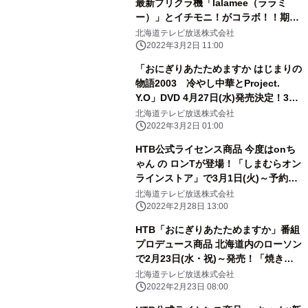
最新プリクラ機「lalamee（ララミ
ー）」とイチモニ！がコラボ！！期間
限定で使えるonちゃんスタンプもでき
北海道テレビ放送株式会社
ました！期間限定で１プレイ無料も！
2022年3月2日 11:00
「おにぎりあたためますか はじまりの
物語2003 冷やし中華とProject.
Y.O」DVD 4月27日(水)発売決定！3月
2日(水)より予約開始／「豚一家」
北海道テレビ放送株式会社
2003年スタート当初の映像が禁断の
2022年3月2日 01:00
DVD化！
HTB公式ライセンス商品 今度はonち
ゃん の ロンTが登場！「しまむらオン
ラインストア」で3月1日(火)～予約販
売決定！
北海道テレビ放送株式会社
2022年2月28日 13:00
HTB「おにぎりあたためますか」番組
プロデュース商品 北海道内のローソン
で2月23日(水・祝)～発売！「焼きカ
レーパンパンパ～ン ～ヒングとの出会
北海道テレビ放送株式会社
い～」「ドライ煮卵」
2022年2月23日 08:00