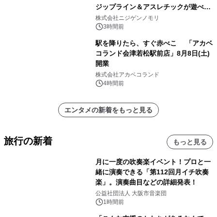
ジップライン＆アスレチックが遊べる
のは今年が最後！ 「ラスト！ドキがム
株式会社ニジゲンノモリ
ネムネ～大作戦！」始動
3時間前
駅を降りたら、すぐ赤べこ 「アカベ
コランド会津若松駅前店」8月8日(土)
開業
株式会社アカベコランド
4時間前
エンタメの新着をもっと見る
旅行の新着
もっと見る
月に一度の吹奏楽イベント！プロと一
緒に演奏できる「第112回月イチ吹奏
楽」。演奏曲目などの詳細発表！
公益社団法人 大阪市音楽団
1時間前