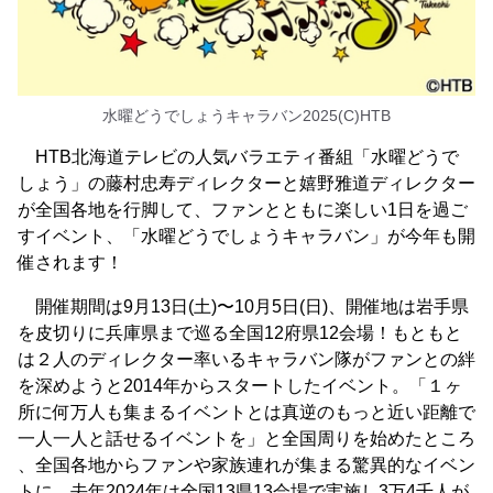
水曜どうでしょうキャラバン2025(C)HTB
HTB北海道テレビの人気バラエティ番組「水曜どうで
しょう」の藤村忠寿ディレクターと嬉野雅道ディレクター
が全国各地を行脚して、ファンとともに楽しい1日を過ご
すイベント、「水曜どうでしょうキャラバン」が今年も開
催されます！
開催期間は9月13日(土)〜10月5日(日)、開催地は岩手県
を皮切りに兵庫県まで巡る全国12府県12会場！もともと
は２人のディレクター率いるキャラバン隊がファンとの絆
を深めようと2014年からスタートしたイベント。「１ヶ
所に何万人も集まるイベントとは真逆のもっと近い距離で
一人一人と話せるイベントを」と全国周りを始めたところ
、全国各地からファンや家族連れが集まる驚異的なイベン
トに。去年2024年は全国13県13会場で実施し3万4千人が