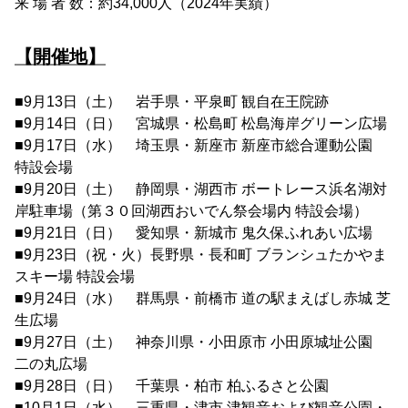
来 場 者 数：約34,000人（2024年実績）
【開催地】
■9月13日（土） 岩手県・平泉町 観自在王院跡
■9月14日（日） 宮城県・松島町 松島海岸グリーン広場
■9月17日（水） 埼玉県・新座市 新座市総合運動公園
特設会場
■9月20日（土） 静岡県・湖西市 ボートレース浜名湖対
岸駐車場（第３０回湖西おいでん祭会場内 特設会場）
■9月21日（日） 愛知県・新城市 鬼久保ふれあい広場
■9月23日（祝・火）長野県・長和町 ブランシュたかやま
スキー場 特設会場
■9月24日（水） 群馬県・前橋市 道の駅まえばし赤城 芝
生広場
■9月27日（土） 神奈川県・小田原市 小田原城址公園
二の丸広場
■9月28日（日） 千葉県・柏市 柏ふるさと公園
■10月1日（水） 三重県・津市 津観音および観音公園・