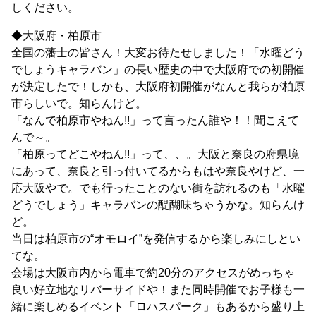
しください。
◆大阪府・柏原市
全国の藩士の皆さん！大変お待たせしました！「水曜どう
でしょうキャラバン」の長い歴史の中で大阪府での初開催
が決定したで！しかも、大阪府初開催がなんと我らが柏原
市らしいで。知らんけど。
「なんで柏原市やねん!!」って言ったん誰や！！聞こえて
んで～。
「柏原ってどこやねん!!」って、、。大阪と奈良の府県境
にあって、奈良と引っ付いてるからもはや奈良やけど、一
応大阪やで。でも行ったことのない街を訪れるのも「水曜
どうでしょう」キャラバンの醍醐味ちゃうかな。知らんけ
ど。
当日は柏原市の“オモロイ”を発信するから楽しみにしとい
てな。
会場は大阪市内から電車で約20分のアクセスがめっちゃ
良い好立地なリバーサイドや！また同時開催でお子様も一
緒に楽しめるイベント「ロハスパーク」もあるから盛り上