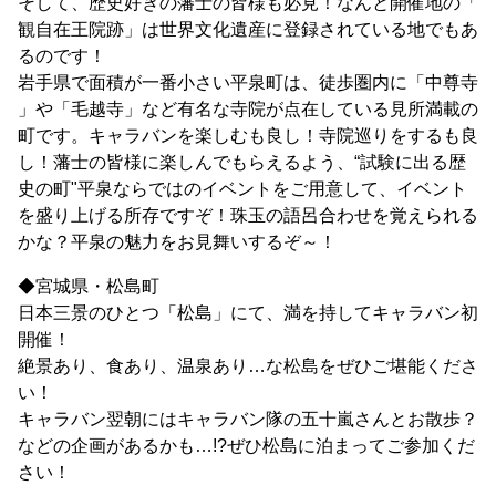
そして、歴史好きの藩士の皆様も必見！なんと開催地の「
観自在王院跡」は世界文化遺産に登録されている地でもあ
るのです！
岩手県で面積が一番小さい平泉町は、徒歩圏内に「中尊寺
」や「毛越寺」など有名な寺院が点在している見所満載の
町です。キャラバンを楽しむも良し！寺院巡りをするも良
し！藩士の皆様に楽しんでもらえるよう、“試験に出る歴
史の町"平泉ならではのイベントをご用意して、イベント
を盛り上げる所存ですぞ！珠玉の語呂合わせを覚えられる
かな？平泉の魅力をお見舞いするぞ～！
◆宮城県・松島町
日本三景のひとつ「松島」にて、満を持してキャラバン初
開催！
絶景あり、食あり、温泉あり…な松島をぜひご堪能くださ
い！
キャラバン翌朝にはキャラバン隊の五十嵐さんとお散歩？
などの企画があるかも…!?ぜひ松島に泊まってご参加くだ
さい！