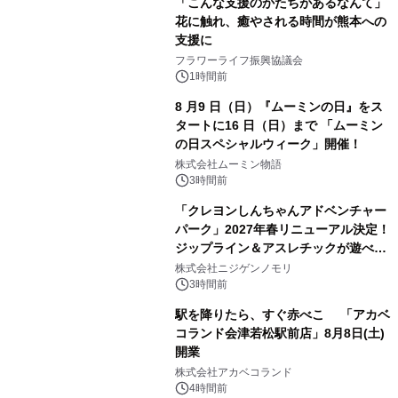
「こんな支援のかたちがあるなんて」
花に触れ、癒やされる時間が熊本への
支援に
フラワーライフ振興協議会
1時間前
8 月9 日（日）『ムーミンの日』をス
タートに16 日（日）まで 「ムーミン
の日スペシャルウィーク」開催！
株式会社ムーミン物語
3時間前
「クレヨンしんちゃんアドベンチャー
パーク」2027年春リニューアル決定！
ジップライン＆アスレチックが遊べる
のは今年が最後！ 「ラスト！ドキがム
株式会社ニジゲンノモリ
ネムネ～大作戦！」始動
3時間前
駅を降りたら、すぐ赤べこ 「アカベ
コランド会津若松駅前店」8月8日(土)
開業
株式会社アカベコランド
4時間前