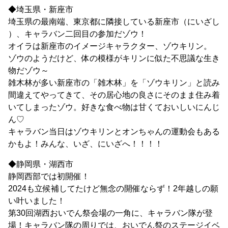
◆埼玉県・新座市
埼玉県の最南端、東京都に隣接している新座市（にいざし
）、キャラバン二回目の参加だゾウ！
オイラは新座市のイメージキャラクター、ゾウキリン。
ゾウのようだけど、体の模様がキリンに似た不思議な生き
物だゾウ～
雑木林が多い新座市の「雑木林」を「ゾウキリン」と読み
間違えてやってきて、その居心地の良さにそのまま住み着
いてしまったゾウ。好きな食べ物は甘くておいしいにんじ
ん♡
キャラバン当日はゾウキリンとオンちゃんの運動会もある
かもよ！みんな、いざ、にいざへ！！！！
◆静岡県・湖西市
静岡西部では初開催！
2024も立候補してたけど無念の開催ならず！2年越しの願
い叶いました！
第30回湖西おいでん祭会場の一角に、キャラバン隊が登
場！キャラバン隊の周りでは、おいでん祭のステージイベ