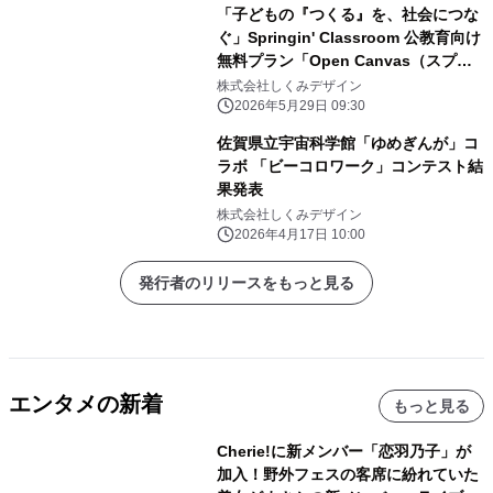
「子どもの『つくる』を、社会につな
ぐ」Springin' Classroom 公教育向け
無料プラン「Open Canvas（スプキ
ャン）」、5月29日より提供開始
株式会社しくみデザイン
2026年5月29日 09:30
佐賀県立宇宙科学館「ゆめぎんが」コ
ラボ 「ビーコロワーク」コンテスト結
果発表
株式会社しくみデザイン
2026年4月17日 10:00
発行者のリリースをもっと見る
エンタメの新着
もっと見る
Cherie!に新メンバー「恋羽乃子」が
加入！野外フェスの客席に紛れていた