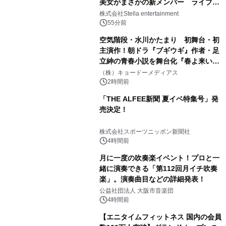
美女がまさかの新メンバー ライブ中
のサプライズ発表に会場騒然
株式会社Stella entertainment
55分前
空気階段・水川かたまり 初舞台・初
主演作！朝ドラ『ブギウギ』作者・足
立紳の青春小説を舞台化『春よ来い、
マジで来い』キービジュアル解禁！
（株）キョードーメディアス
2時間前
「THE ALFEE新聞 夏イベ特集号」発
売決定！
株式会社スポーツニッポン新聞社
4時間前
月に一度の吹奏楽イベント！プロと一
緒に演奏できる「第112回月イチ吹奏
楽」。演奏曲目などの詳細発表！
公益社団法人 大阪市音楽団
4時間前
【エニタイムフィットネス 国内の会員