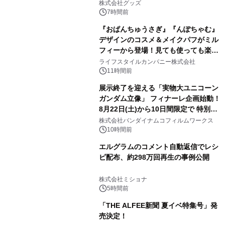
株式会社グッズ
7時間前
『おぱんちゅうさぎ』『んぽちゃむ』
デザインのコスメ＆メイクパフがミル
フィーから登場！見ても使っても楽し
3
い、ポップでキュートなコレクショ
ライフスタイルカンパニー株式会社
ン。
11時間前
展示終了を迎える「実物大ユニコーン
ガンダム立像」 フィナーレ企画始動！
8月22日(土)から10日間限定で 特別映
4
像『UNICORN GUNDAM Statue ―
株式会社バンダイナムコフィルムワークス
BEYOND POSSIBILITY ―』を上映！
10時間前
エルグラムのコメント自動返信でレシ
ピ配布、約298万回再生の事例公開
5
株式会社ミショナ
5時間前
「THE ALFEE新聞 夏イベ特集号」発
売決定！