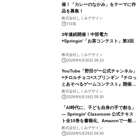
催！「カレーのなかみ」をテーマに作
品を募集！
株式会社しくみデザイン
7日前
3年連続開催！中部電力
×Springin'「お茶コンテスト」第3回
株式会社しくみデザイン
2026年6月30日 09:10
YouTube「野田ゲー公式チャンネル」
×チロルチョコ×スプリンギン『チロっ
とあそべるゲームコンテスト』開催決
定
株式会社しくみデザイン
2026年6月19日 09:30
「AI時代に、子ども自身の手で創る」
― Springin' Classroom 公式テキス
ト全10巻を書籍化、Amazonで一般販
売を開始
株式会社しくみデザイン
2026年5月29日 09:30