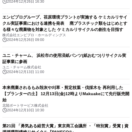
2024年12月26日 16:30
エンビプログループ、荏原環境プラントが実施する ケミカルリサイ
クル実証事業における連携を発表 廃プラスチック類をはじめとす
る様々な廃棄物を対象とした ケミカルリサイクルの創生を目指す
株式会社エンビプロ・ホールディングス
2024年12月26日 09:00
ユニ・チャーム、 浜松市の使用済紙パンツ(紙おむつ)リサイクル実
証事業に参画
ユニ・チャーム株式会社
2024年12月13日 11:00
本来廃棄されるもみ殻灰や刈草・剪定枝葉・伐採木を 再利用した
【プランターの土】 12月13日(金)12時よりMakuakeにて先行販売開
始
北陸ポートサービス株式会社
2024年12月10日 10:30
第21回 「勇気ある経営大賞」東京商工会議所 ・「特別賞」受賞 | 資