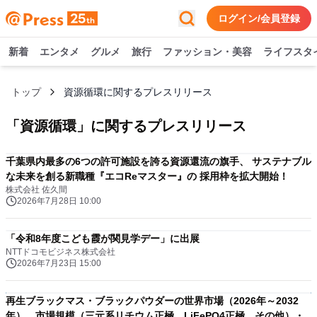
ログイン/会員登録
新着
エンタメ
グルメ
旅行
ファッション・美容
ライフスタ
トップ
資源循環に関するプレスリリース
「
資源循環
」に関するプレスリリース
千葉県内最多の6つの許可施設を誇る資源還流の旗手、 サステナブル
な未来を創る新職種『エコReマスター』の 採用枠を拡大開始！
株式会社 佐久間
2026年7月28日 10:00
「令和8年度こども霞が関見学デー」に出展
NTTドコモビジネス株式会社
2026年7月23日 15:00
再生ブラックマス・ブラックパウダーの世界市場（2026年～2032
年）、市場規模（三元系リチウム正極、LiFePO4正極、その他）・