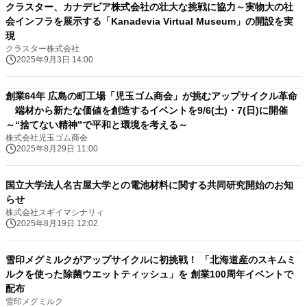
クラスター、カナデビア株式会社の壮大な挑戦に協力～実物大の社
会インフラを展示する「Kanadevia Virtual Museum」の開設を実
現
クラスター株式会社
2025年9月3日 14:00
創業64年 広島の町工場「児玉ゴム商会」が挑むアップサイクル革命
端材から新たな価値を創造するイベントを9/6(土)・7(日)に開催
～“捨てない精神”で平和と環境を考える～
株式会社児玉ゴム商会
2025年8月29日 11:00
国立大学法人名古屋大学との電池材料に関する共同研究開始のお知
らせ
株式会社スギイマシナリィ
2025年8月19日 12:02
雪印メグミルクがアップサイクルに初挑戦！ 「北海道産のスキムミ
ルクを使った除菌ウエットティッシュ」を 創業100周年イベントで
配布
雪印メグミルク