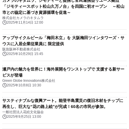
カメラのキタムラ、ジモティーと提携し官民連携型リユース拠点
「ジモティースポット松山久万ノ台」を四国に初オープン ～松山
市との協定に基づき資源循環を促進～
株式会社カメラのキタムラ
2025年11月14日 12:00
アップサイクルビール「梅田木立」を 大阪梅田ツインタワーズ・サ
ウスに入居企業従業員に 限定提供
阪急阪神不動産株式会社
2025年10月29日 15:45
瀬戸内の魅力を世界に！海外展開をワンストップで 支援する新サー
ビスが登場
Green Globe Innovations株式会社
2025年10月8日 10:30
サスティナブルな復興アート。能登半島震災の復旧木材をチップに
再生し、巨大な“花の路上絵”が完成！60名の市民が参加。
一般社団法人花絵文化協会
2025年9月25日 13:00