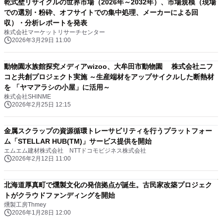
乾式壁リサイクルの世界市場（2026年～2032年）、市場規模（現場
での選別・粉砕、オフサイトでの集中処理、メーカーによる回
収）・分析レポートを発表
株式会社マーケットリサーチセンター
2026年3月29日 11:00
動物園水族館探究メディアwizoo、大牟田市動物園 株式会社ニフ
コと共創プロジェクト実施 ～生産端材をアップサイクルした断熱材
を 「ヤマアラシの小屋」に活用～
株式会社SHINME
2026年2月25日 12:15
金属スクラップの資源循環トレーサビリティを行うプラットフォー
ム「STELLAR HUB(TM)」サービス提供を開始
エムエム建材株式会社 NTTドコモビジネス株式会社
2026年2月12日 11:00
北海道厚真町で燻製文化の発信拠点が誕生。古民家改築プロジェク
トがクラウドファンディングを開始
燻製工房Thmey
2026年1月28日 12:00