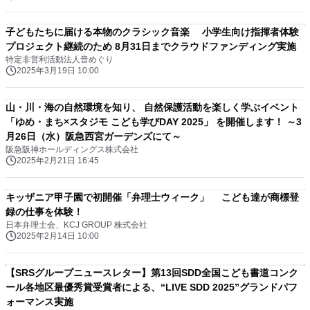
子どもたちに届ける本物のクラシック音楽 小学生向け指揮者体験
プロジェクト継続のため 8月31日までクラウドファンディング実施
特定非営利活動法人音めぐり
2025年3月19日 10:00
山・川・海の自然環境を知り、 自然保護活動を楽しく学ぶイベント
「ゆめ・まち×スタジモ こども学びDAY 2025」 を開催します！ ～3
月26日（水）阪急西宮ガーデンズにて～
阪急阪神ホールディングス株式会社
2025年2月21日 16:45
キッザニア甲子園で初開催「弁理士ウィーク」 こども達が商標登
録の仕事を体験！
日本弁理士会、KCJ GROUP 株式会社
2025年2月14日 10:00
【SRSグループニュースレター】第13回SDD全国こども書道コンク
ール各地区最優秀賞受賞者による、“LIVE SDD 2025”グランドパフ
ォーマンス実施