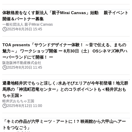
体験格差をなくす新法人「親子Mirai Canvas」始動 親子イベント
開催＆パートナー募集
一般社団法人 親子Mirai Canvas
2025年8月26日 15:45
TOA presents「サウンドデザイナー体験！ ～音で伝える、まちの
魅力～」 ワークショップ開催 ー 8月30日（土） OSシネマズ神戸ハ
ーバーランドにて開催！ ー
阪急阪神不動産株式会社
2025年8月20日 11:45
避暑地軽井沢でもっと涼しく♪水あそびエリアが今年初登場！地元群
馬県の「神流町恐竜センター」とのコラボイベントも＜軽井沢おも
ちゃ王国＞
軽井沢おもちゃ王国
2025年8月12日 11:00
「キミの作品が六甲ミーツ・アートに！? 映画館から六甲山へアー
トをつなごう」