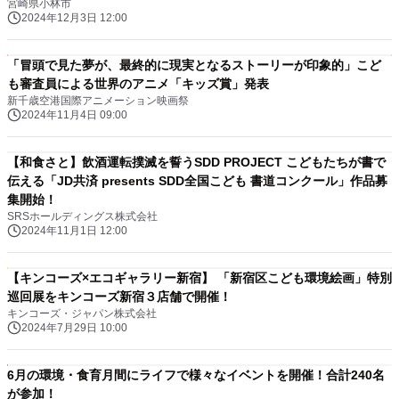
宮崎県小林市
2024年12月3日 12:00
「冒頭で見た夢が、最終的に現実となるストーリーが印象的」こど
も審査員による世界のアニメ「キッズ賞」発表
新千歳空港国際アニメーション映画祭
2024年11月4日 09:00
【和食さと】飲酒運転撲滅を誓うSDD PROJECT こどもたちが書で
伝える「JD共済 presents SDD全国こども 書道コンクール」作品募
集開始！
SRSホールディングス株式会社
2024年11月1日 12:00
【キンコーズ×エコギャラリー新宿】 「新宿区こども環境絵画」特別
巡回展をキンコーズ新宿３店舗で開催！
キンコーズ・ジャパン株式会社
2024年7月29日 10:00
6月の環境・食育月間にライフで様々なイベントを開催！合計240名
が参加！