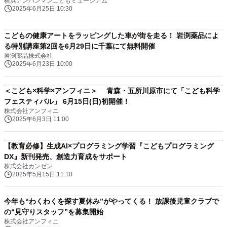
横浜アンパンマンこどもミュージアム
2025年6月25日 10:30
こどもの健康アートをラッピングした車が街を走る！ 岩渕薬品によ
る特別講座第2回を6月29日に千葉にて無料開催
岩渕薬品株式会社
2025年6月23日 10:00
＜こども×科学×アンフィニ＞ 青森・五所川原市にて「こども科学
フェスティバル」 6月15日(日)初開催！
株式会社アンフィニ
2025年6月3日 11:00
【教育必修】生成AI×プログラミング学習『こどもプログラミング
DX』新刊発売、創造力育成をサポート
株式会社カンゼン
2025年5月15日 11:10
今年も“わくわくを探す夏休み”がやってくる！ 放課後児童クラブで
の“見守りスタッフ”を募集開始
株式会社アンフィニ