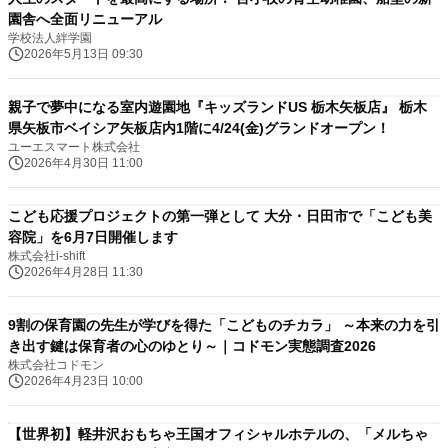
園舎へ全面リニューアル
学校法人絆学園
2026年5月13日 09:30
親子で夢中になる室内遊園地『キッズランドUS 栃木矢板店』 栃木
県矢板市ベイシア矢板店内1階に4/24(金)グランドオープン！
ユーエスマート株式会社
2026年4月30日 11:00
こども応援プロジェクトの第一弾として 大分・日田市で「こども美
容院」を6月7日開催します
株式会社i-shift
2026年4月28日 11:30
9割の保育園の先生が学びを得た「こどものチカラ」 ～本来の力を引
き出す鍵は保育者の心のゆとり～｜コドモン実態調査2026
株式会社コドモン
2026年4月23日 10:00
【世界初】軽井沢おもちゃ王国オフィシャルホテルの、「メルちゃ