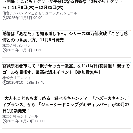
ト開催！ こどもチケットが半額になるお得な「3時からチケット」
も！ 11月6日(木)～12月25日(木)
仙台アンパンマンこどもミュージアム＆モール
2025年11月6日 09:00
感情は「あなた」を知る道しるべ。シリーズ38万部突破『こども感
情とのつきあい方』11月5日発売
株式会社カンゼン
2025年11月5日 11:30
宮城県石巻市にて「親子サッカー教室」を11/16(日)初開催！ 親子で
ゴールを目指す、最高の週末イベント【参加費無料】
株式会社アンフィニ
2025年10月28日 17:45
“大人もこどもも楽しめる 遊べるキャンディ” 「バズーカキャンデ
ィブランズ」から 『ジューシードロップグミディッパー』が10月27
日(月)新発売！
株式会社モントワール
2025年10月20日 08:00