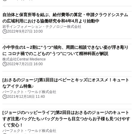
自治体と保育所等を結ぶ、給付費等の算定・申請クラウドシステム
の広域利用における協働研究令和4年4月より始動中
岩手インフォメーション・テクノロジー株式会社
2022年9月27日 10:00
小中学生の1～2割に“うつ“傾向、周囲に相談できない姿が浮き彫り
に コロナ禍でのこどもの“うつ”について精神科医が解説
株式会社Central Medience
2022年7月21日 16:00
[おさるのジョージ]第1回目はベビーとキッズにオススメ！キュート
なアイテム特集♪
パーフェクト・ワールド株式会社
2021年12月18日 11:40
[ジョージのハッピーライフ]第2回目はおさるのジョージのキュート
すぎ注意バッグたち♪バッグカラーも目立つからお子様も見つけやす
くて安心！
パーフェクト・ワールド株式会社