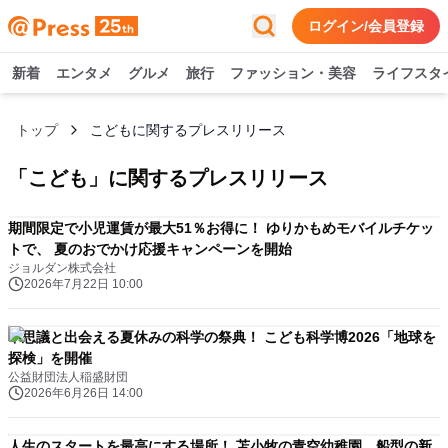
ログイン/会員登録
新着
エンタメ
グルメ
旅行
ファッション・美容
ライフスタ
トップ
こどもに関するプレスリリース
「
こども
」に関するプレスリリース
期間限定で小児運賃が最大51％お得に！ ゆりかもめモバイルチケッ
トで、 夏のおでかけ応援キャンペーンを開始
ジョルダン株式会社
2026年7月22日 10:00
不思議と出会える夏休みの科学の祭典！ こども科学博2026「地球を
探検」を開催
公益財団法人稲盛財団
2026年6月26日 14:00
人生のスタートを最高にする場所！ 苫小牧の青空幼稚園、船型の新