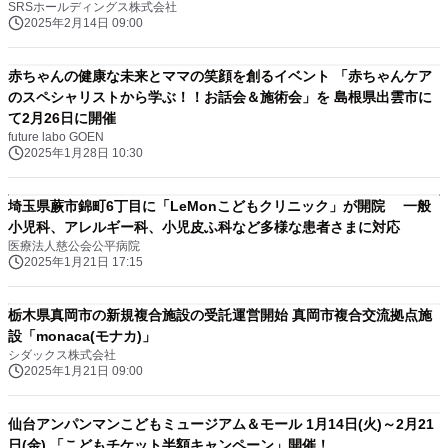
SRSホールディングス株式会社
2025年2月14日 09:00
赤ちゃんの健康な未来とママの笑顔を創るイベント 「赤ちゃんケア
のスペシャリストから学ぶ！！お話会＆施術会」を 島根県出雲市に
て2月26日に開催
future labo GOEN
2025年1月28日 10:30
埼玉県蕨市錦町6丁目に「LeMonこどもクリニック」が開院 一般
小児科、アレルギー科、小児皮ふ科など多様な患者さまに対応
医療法人慈公会公平病院
2025年1月21日 17:15
栃木県真岡市の新規複合施設の受託運営開始 真岡市複合交流拠点施
設「monaca(モナカ)」
シダックス株式会社
2025年1月21日 09:00
仙台アンパンマンこどもミュージアム＆モール 1月14日(火)～2月21
日(金) 「こどもチケット半額キャンペーン」開催！