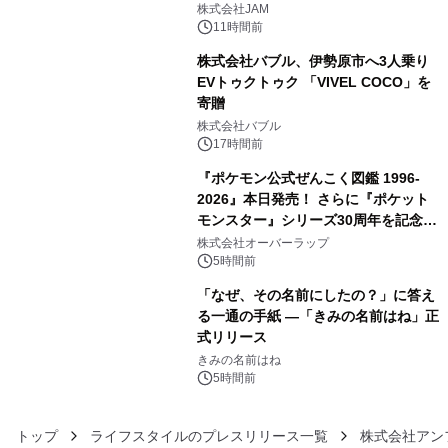
GR 4車種の FUNBOO(ミニカー)付き
株式会社JAM
メニューが展開されます
11時間前
株式会社バブル、伊勢原市へ3人乗り
EVトゥクトゥク 「VIVEL COCO」を
寄贈
4
株式会社バブル
17時間前
『ポケモン公式ぜんこく図鑑 1996-
2026』本日発売！ さらに『ポケット
モンスター』シリーズ30周年を記念し
5
た画集『ポケットモンスター ビジュア
株式会社オーバーラップ
ルアートブック』の発売決定！ 2026
5時間前
年12月18日（金）、3冊同時発売！
「なぜ、その名前にしたの？」に答え
る一通の手紙 ―「きみの名前はね」正
式リリース
6
きみの名前はね
5時間前
トップ
ライフスタイルのプレスリリース一覧
株式会社アン