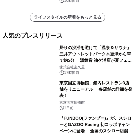
10時間前
ライフスタイルの新着をもっと見る
人気のプレスリリース
帰りの渋滞を避けて「温泉＆サウナ」
三井アウトレットパーク木更津から車
で約5分 湯舞音 袖ケ浦店が夏フェア
1
メニューを提供
株式会社楽久屋
17時間前
東京国立博物館、館内レストラン3店
舗をリニューアル 各店舗の詳細を発
表！
2
東京国立博物館
1日前
『FUNBOO(ファンブー)』が、スシロ
ーとGAZOO Racing 初コラボキャン
ペーンに登場 全国のスシロー店舗で
3