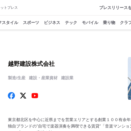
プレスリリース
アットプレス
フスタイル
スポーツ
ビジネス
テック
モバイル
乗り物
クラ
越野建設株式会社
製造/生産
建設・産業資材
建設業
東京都北区を中心に近県までを営業エリアとする創業１００有余年
独自ブランドの”自宅で楽器演奏を満喫できる賃貸”「音楽マンシ