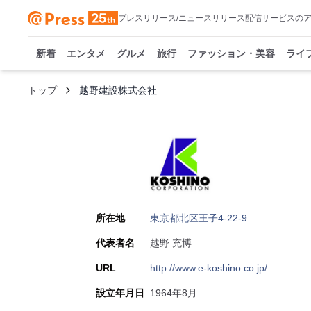
プレスリリース/ニュースリリース配信サービスの
新着
エンタメ
グルメ
旅行
ファッション・美容
ライ
トップ
越野建設株式会社
所在地
東京都北区王子4-22-9
代表者名
越野 充博
URL
http://www.e-koshino.co.jp/
設立年月日
1964年8月