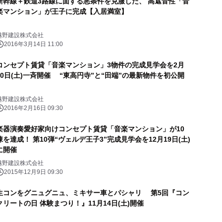
新幹線＋鉄道3路線に面する悪条件を克服した、 高遮音性「音
楽マンション」が王子に完成【入居満室】
越野建設株式会社
2016年3月14日 11:00
コンセプト賃貸「音楽マンション」3物件の完成見学会を2月
20日(土)一斉開催 “東高円寺”と“田端”の最新物件を初公開
越野建設株式会社
2016年2月16日 09:30
楽器演奏愛好家向けコンセプト賃貸「音楽マンション」が10
棟を達成！ 第10弾“ヴェルデ王子3”完成見学会を12月19日(土)
に開催
越野建設株式会社
2015年12月9日 09:30
生コンをグニュグニュ、ミキサー車とパシャリ 第5回『コン
クリートの日 体験まつり！』11月14日(土)開催