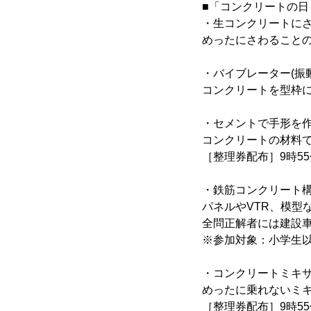
■「コンクリートの日
・生コンクリートに
めったにさわることの
・バイブレーター(振
コンクリートを型枠
・セメントで手形を
コンクリートの材料で
［整理券配布］9時55分
・鉄筋コンクリート
パネルやVTR、模型
全問正解者には建設車
※参加対象：小学生
・コンクリートミキ
めったに乗れないミ
［整理券配布］9時55