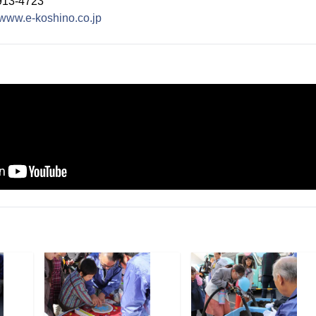
3-4723
//www.e-koshino.co.jp