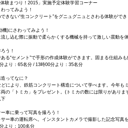
 体験まつり！2015」実施予定体験学習コーナー
さわってみよう！
できない“生コンクリート”をグニュグニュとさわる体験ができ
動機)にさわってみよう！
に流し込む際に振動で柔らかくする機械を持って激しい震動を
作ろう！
ある“セメント”で手形の作成体験ができます。固まる仕組みも
より：65名分 / 13時00分より：35名分
構造ってなに？
などにより、鉄筋コンクリート構造について学べます。今年も
両の「トミカ」をプレゼント。(トミカの数には限りがあります
以下
サー車に乗って写真を撮ろう！
キサー車の運転席へ。インスタントカメラで撮影した記念写真
分より：100名分