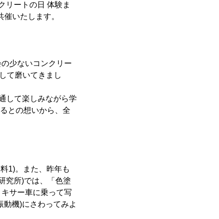
クリートの日 体験ま
と共催いたします。
会の少ないコンクリー
として磨いてきまし
を通して楽しみながら学
なるとの想いから、全
料1)。また、昨年も
研究所)では、「色塗
ミキサー車に乗って写
振動機)にさわってみよ