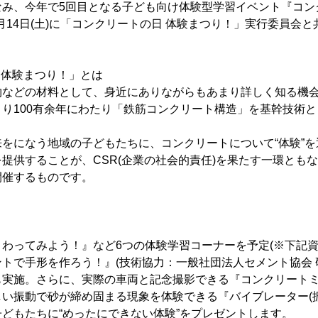
み、今年で5回目となる子ども向け体験型学習イベント『コン
1月14日(土)に「コンクリートの日 体験まつり！」実行委員会
 体験まつり！」とは
物などの材料として、身近にありながらもあまり詳しく知る機
り100有余年にわたり「鉄筋コンクリート構造」を基幹技術
をになう地域の子どもたちに、コンクリートについて“体験”
提供することが、CSR(企業の社会的責任)を果たす一環とも
開催するものです。
わってみよう！』など6つの体験学習コーナーを予定(※下記資
トで手形を作ろう！』(技術協力：一般社団法人セメント協会 
も実施。さらに、実際の車両と記念撮影できる『コンクリート
い振動で砂が締め固まる現象を体験できる『バイブレーター(
どもたちに“めったにできない体験”をプレゼントします。