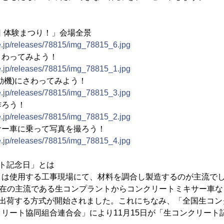
 体験まつり！」会場全景
e.jp/releases/78815/img_78815_6.jpg
さわってみよう！
e.jp/releases/78815/img_78815_1.jpg
動機)にさわってみよう！
e.jp/releases/78815/img_78815_3.jpg
作ろう！
e.jp/releases/78815/img_78815_2.jpg
サー車に乗って写真を撮ろう！
e.jp/releases/78815/img_78815_4.jpg
ート記念日」とは
は使用する工事現場にて、材料を調合し製造するのが主流でした
に、現在の主流である生コンプラントからコンクリートミキサー車
へ出荷する方式が開始されました。これにちなみ、「全国生コ
リート協同組合連合会」により11月15日が「生コンクリート