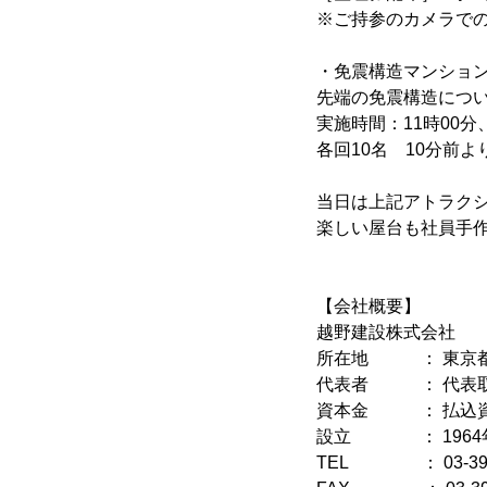
※ご持参のカメラで
・免震構造マンション
先端の免震構造につ
実施時間：11時00分、
各回10名 10分前よ
当日は上記アトラク
楽しい屋台も社員手
【会社概要】
越野建設株式会社
所在地 ： 東京都北
代表者 ： 代表取
資本金 ： 払込資本金
設立 ： 1964年8
TEL ： 03-3913