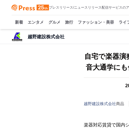
プレスリリース/ニュースリリース配信サービスの
新着
エンタメ
グルメ
旅行
ファッション・美容
ライ
越野建設株式会社
自宅で楽器演
音大通学にも
2
越野建設株式会社
商品
楽器対応賃貸で国内シ