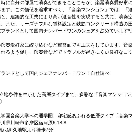
な時に自分の部屋で演奏ができることこそが、楽器演奏愛好家
います。この価値を追求すべく、「音楽マンション」では、「
備と、建築的な工夫により高い遮音性を実現すると共に、演奏
た。また、リーズナブルな賃料設定と鉄筋コンクリート構造の
宅ブランドとして国内ナンバー・ワンのシェアを占めています*
器演奏愛好家に絞り込むなど運営面でも工夫をしています。音
まれるよう促し、演奏音などでトラブルが起きにくい良好なコ
ブランドとして国内シェアナンバー・ワン：自社調べ
ら立地条件を生かした高層タイプまで、多彩な「音楽マンション
要》
音楽大学への通学圏、邸宅感あふれる低層タイプ「音楽マ
川崎市多摩区宿河原6-18-8
線 久地駅より徒歩7分