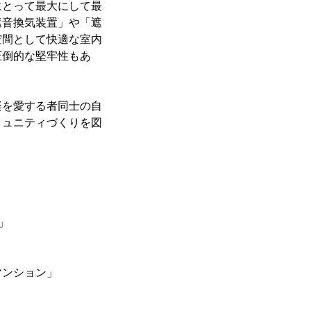
にとって最大にして最
遮音換気装置」や「遮
空間として快適な室内
圧倒的な堅牢性もあ
。
楽を愛する者同士の自
ミュニティづくりを図
」
ンション」