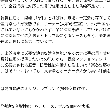
が供給過剰になりつつあると言われる昨今、賃貸住宅の空室率
らず、楽器演奏に対応した賃貸住宅はまだまだ供給不足です。
る賃貸住宅は「楽器可物件」と呼ばれ、市場に一定数は存在し
差万別なのが実態です。オーナー(大家)が空室になった部屋
慮されていないにもかかわらず、楽器演奏を許可しているだけ
後に演奏音で他の入居者とトラブルになるケースも多く、楽器
が住まい探しに苦労しています。
は、楽器演奏に必要な適切な遮音性能と多くの方に手の届く賃
る賃貸住宅を提供したいとの思いから「音楽マンション」シリ
奏に必要とされる遮音・防音性能を備えた住まいは「楽器対応
ン」はその中においても、入居者とオーナー双方から高い評価
は越野建設のオリジナルブランド(登録商標)です。
と「快適な音響性能」を、リーズナブルな価格で実現