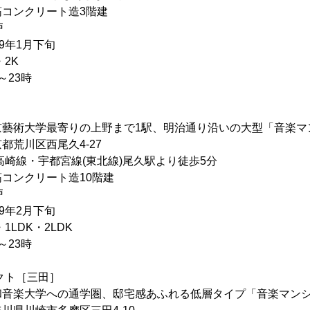
ンクリート造3階建
戸
9年1月下旬
2K
～23時
大学最寄りの上野まで1駅、明治通り沿いの大型「音楽マ
荒川区西尾久4-27
線・宇都宮線(東北線)尾久駅より徒歩5分
ンクリート造10階建
戸
9年2月下旬
1LDK・2LDK
～23時
ェクト［三田］
大学への通学圏、邸宅感あふれる低層タイプ「音楽マンシ