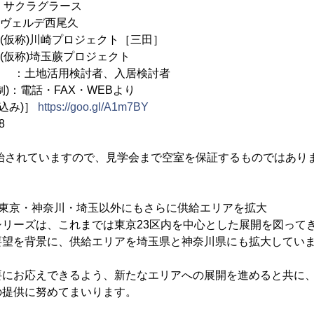
土)：サクラグラース
土)：ヴェルデ西尾久
土)：(仮称)川崎プロジェクト［三田］
土)：(仮称)埼玉蕨プロジェクト
活用検討者、入居検討者
)：電話・FAX・WEBより
込み)］
https://goo.gl/A1m7BY
8
開始されていますので、見学会まで空室を保証するものではあり
、東京・神奈川・埼玉以外にもさらに供給エリアを拡大
シリーズは、これまでは東京23区内を中心とした展開を図って
要望を背景に、供給エリアを埼玉県と神奈川県にも拡大してい
要にお応えできるよう、新たなエリアへの展開を進めると共に
の提供に努めてまいります。