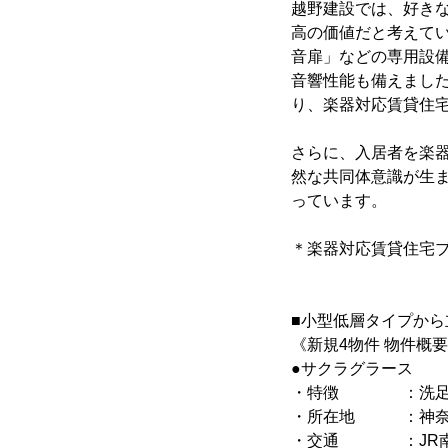
越野建設では、好き
高の価値だと考えて
音扉」などの専用設
音響性能も備えまし
り、楽器対応賃貸住
さらに、入居者を楽
然な共同体意識が生
っています。
＊楽器対応賃貸住宅
■小型低層タイプか
《新規4物件 物件概
●サクラグラース
・特徴 ：洗足学園
・所在地 ：神奈川県
・交通 ：JR南武