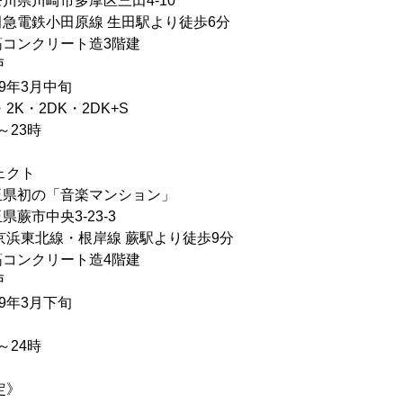
県川崎市多摩区三田4-10
鉄小田原線 生田駅より徒歩6分
ンクリート造3階建
戸
9年3月中旬
K・2DK・2DK+S
～23時
ェクト
初の「音楽マンション」
市中央3-23-3
東北線・根岸線 蕨駅より徒歩9分
ンクリート造4階建
戸
9年3月下旬
～24時
定》