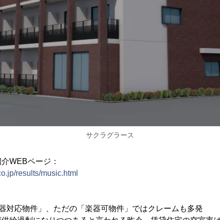
サクラグラース
介WEBページ：
o.jp/results/music.html
楽器対応物件」、ただの「楽器可物件」ではクレームも多発