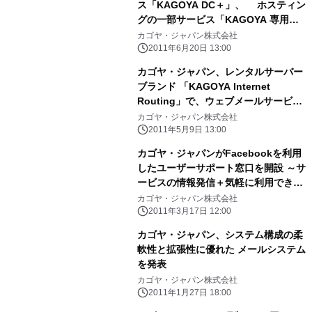
ス「KAGOYA DC＋」、 ホスティン
グの一部サービス「KAGOYA 専用サ
ーバーFLEX」にて IPv6接続対応を
カゴヤ・ジャパン株式会社
開始！
2011年6月20日 13:00
カゴヤ・ジャパン、レンタルサーバー
ブランド 「KAGOYA Internet
Routing」で、ウェブメールサービス
「Active! mail」の提供を開始
カゴヤ・ジャパン株式会社
2011年5月9日 13:00
カゴヤ・ジャパンがFacebookを利用
したユーザーサポート窓口を開設 ～サ
ービスの情報発信＋気軽に利用でき
る“敷居の低い”お問い合わせ窓口～
カゴヤ・ジャパン株式会社
2011年3月17日 12:00
カゴヤ・ジャパン、システム構成の柔
軟性と拡張性に優れた メールシステム
を発表
カゴヤ・ジャパン株式会社
2011年1月27日 18:00