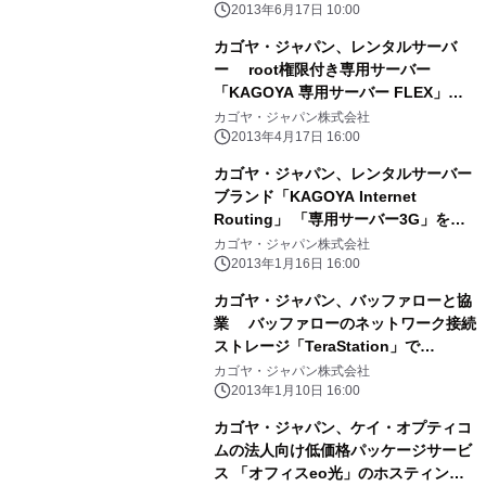
2013年6月17日 10:00
カゴヤ・ジャパン、レンタルサーバ
ー root権限付き専用サーバー
「KAGOYA 専用サーバー FLEX」
～ レンタルサーバー初のキャリアフリ
カゴヤ・ジャパン株式会社
ー回線オプションを提供、 サーバース
2013年4月17日 16:00
ペックを大きく引き上げたラインアッ
カゴヤ・ジャパン、レンタルサーバー
プに一新 ～
ブランド「KAGOYA Internet
Routing」 「専用サーバー3G」をリ
ニューアル
カゴヤ・ジャパン株式会社
2013年1月16日 16:00
カゴヤ・ジャパン、バッファローと協
業 バッファローのネットワーク接続
ストレージ「TeraStation」で
「TeraStationリモートバックアップ
カゴヤ・ジャパン株式会社
サービス」を提供開始
2013年1月10日 16:00
カゴヤ・ジャパン、ケイ・オプティコ
ムの法人向け低価格パッケージサービ
ス 「オフィスeo光」のホスティング