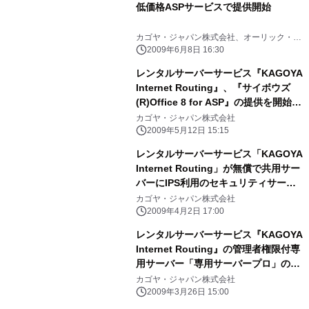
低価格ASPサービスで提供開始
カゴヤ・ジャパン株式会社、オーリック・シ
ステムズ株式会社
2009年6月8日 16:30
レンタルサーバーサービス『KAGOYA
Internet Routing』、『サイボウズ
(R)Office 8 for ASP』の提供を開始
http://www.kagoya.net/
カゴヤ・ジャパン株式会社
2009年5月12日 15:15
レンタルサーバーサービス「KAGOYA
Internet Routing」が無償で共用サー
バーにIPS利用のセキュリティサービ
ス「侵入検知・ブロックオプション」
カゴヤ・ジャパン株式会社
を標準装備
2009年4月2日 17:00
レンタルサーバーサービス『KAGOYA
Internet Routing』の管理者権限付専
用サーバー「専用サーバープロ」のオ
プションに、月額3,150円の専有外部
カゴヤ・ジャパン株式会社
ストレージサービス登場
2009年3月26日 15:00