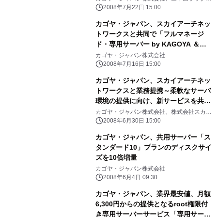
式会社
「KAGOYA Internet Routing」にて
2008年7月22日 15:00
提供開始
カゴヤ・ジャパン、スカイアーチネッ
トワークスと共同で「フルマネージ
ド・専用サーバー by KAGOYA ＆
SKYARCH」サービスを開始
カゴヤ・ジャパン株式会社
2008年7月16日 15:00
カゴヤ・ジャパン、スカイアーチネッ
トワークスと業務提携～柔軟なサーバ
環境の提供に向け、新サービスを共同
開発～
カゴヤ・ジャパン株式会社、株式会社スカイ
アーチネットワークス
2008年6月30日 15:00
カゴヤ・ジャパン、共用サーバー「ス
タンダード10」プランのディスクサイ
ズを10倍増量
カゴヤ・ジャパン株式会社
2008年6月4日 09:30
カゴヤ・ジャパン、業界最安値、月額
6,300円からの提供となるroot権限付
き専用サーバーサービス「専用サーバ