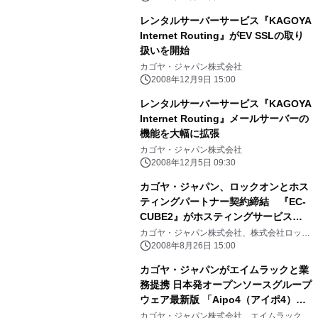
レンタルサーバーサービス『KAGOYA
Internet Routing』がEV SSLの取り
扱いを開始
カゴヤ・ジャパン株式会社
2008年12月9日 15:00
レンタルサーバーサービス『KAGOYA
Internet Routing』メールサーバーの
機能を大幅に拡張
カゴヤ・ジャパン株式会社
2008年12月5日 09:30
カゴヤ・ジャパン、ロックオンとホス
ティングパートナー契約締結 『EC-
CUBE2』がホスティングサービス
『KAGOYA Internet Routing』に正
カゴヤ・ジャパン株式会社、株式会社ロック
オン
式対応
2008年8月26日 15:00
カゴヤ・ジャパンがエイムラックと業
務提携 日本発オープンソースグループ
ウェア最新版 「Aipo4（アイポ4）」
を同社ホスティングサービス
カゴヤ・ジャパン株式会社、エイムラック株