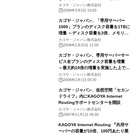
ープロ」を大幅にリニューアル
カゴヤ・ジャパン株式会社
2008年3月3日 15:00
カゴヤ・ジャパン、「専用サーバー
1000」プランのディスク容量を1TBに
増量 ～ディスク容量を2倍、メモリ容
量を4倍にスペックアップ～
カゴヤ・ジャパン株式会社
2008年2月22日 12:00
カゴヤ・ジャパン、専用サーバーサー
ビス全プランのディスク容量を増量
～最大約10倍の増量を実施した上で価
格を据え置いてサービスを提供～
カゴヤ・ジャパン株式会社
2008年2月1日 09:30
カゴヤ・ジャパン、仮想空間「セカン
ドライフ」内にKAGOYA Internet
Routingサポートセンターを開設
カゴヤ・ジャパン株式会社
2007年11月1日 09:30
KAGOYA Internet Routing 『共用サ
ーバーの容量が10倍、100円あたり業