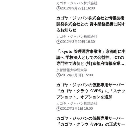
サービスで レンタルサーバーブランド
カゴヤ・ジャパン株式会社
『KAGOYA Internet Routing』の
2012年9月27日 16:00
OEM提供開始
カゴヤ・ジャパン株式会社と情報技術
開発株式会社との 資本業務提携に関す
るお知らせ
カゴヤ・ジャパン株式会社
2012年3月29日 16:30
「.kyoto 管理運営事業者」京都府に申
請へ 学校法人としての公益性、ICTの
専門性で適切と (社)京都府情報産業協
会が推挙
京都情報大学院大学
2012年2月8日 15:00
カゴヤ・ジャパンの仮想専用サーバー
『カゴヤ・クラウド/VPS』に「スナッ
プショット」オプションを追加
カゴヤ・ジャパン株式会社
2012年2月1日 16:00
カゴヤ・ジャパンの仮想専用サーバー
『カゴヤ・クラウド/VPS』の正式サー