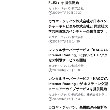
FLEX』を 提供開始
カゴヤ・ジャパン株式会社
2009年7月30日 12:30
カゴヤ・ジャパン株式会社が日本ベン
チャーキャピタル株式会社と 同志社大
学共同設立のベンチャー企業育成ファ
ンド第一号投資先に決定
カゴヤ・ジャパン株式会社
2009年7月1日 14:30
レンタルサーバーサービス『KAGOYA
Internet Routing』において FTPアク
セス制限サービスを開始
カゴヤ・ジャパン株式会社
2009年6月25日 16:00
レンタルサーバーサービス「KAGOYA
Internet Routing」が ホスティング型
メールアーカイブサービスを提供開始
カゴヤ・ジャパン株式会社、株式会社トラン
スウエア
2009年6月16日 15:30
カゴヤ・ジャパン、高機能Web解析を