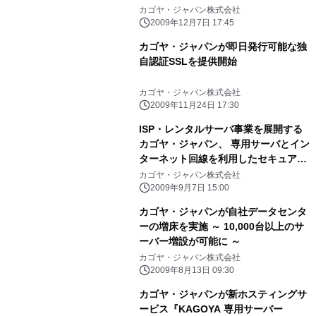
カゴヤ・ジャパン株式会社
2009年12月7日 17:45
カゴヤ・ジャパンが即日発行可能な独
自認証SSLを提供開始
カゴヤ・ジャパン株式会社
2009年11月24日 17:30
ISP・レンタルサーバ事業を展開する
カゴヤ・ジャパン、 専用サーバとイン
ターネット回線を利用したセキュアフ
ァイル転送システム 「デジ急
カゴヤ・ジャパン株式会社
便/Digiveryエンタープライズ iDCプラ
2009年9月7日 15:00
ン」の提供を開始
カゴヤ・ジャパンが自社データセンタ
ーの増床を実施 ～ 10,000台以上のサ
ーバー増設が可能に ～
カゴヤ・ジャパン株式会社
2009年8月13日 09:30
カゴヤ・ジャパンが新ホスティングサ
ービス『KAGOYA 専用サーバー