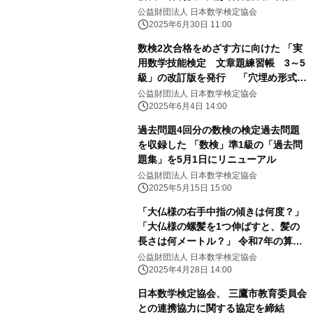
公益財団法人 日本数学検定協会
2025年6月30日 11:00
数検2次合格をめざす方に向けた 「実
用数学技能検定 文章題練習帳 3～5
級」の改訂版を発行 「穴埋め形式」
で自分で解く力が身につく
公益財団法人 日本数学検定協会
2025年6月4日 14:00
過去問題4回分の数検の検定過去問題
を収録した 「数検」準1級の「過去問
題集」を5月1日にリニューアル
公益財団法人 日本数学検定協会
2025年5月15日 15:00
「大仏様の右手中指の傾きは何度？」
「大仏様の螺髪を1つ伸ばすと、髪の
長さは何メートル？」 令和7年の算額
を東大寺に奉納、 問題を作成した児童
公益財団法人 日本数学検定協会
を大仏殿で表彰
2025年4月28日 14:00
日本数学検定協会、 三鷹市教育委員会
との連携協力に関する協定を締結