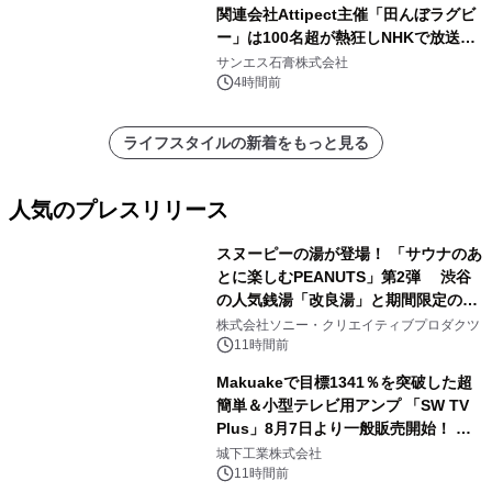
関連会社Attipect主催「田んぼラグビ
ー」は100名超が熱狂しNHKで放送さ
れました。
サンエス石膏株式会社
4時間前
ライフスタイルの新着をもっと見る
人気のプレスリリース
スヌーピーの湯が登場！ 「サウナのあ
とに楽しむPEANUTS」第2弾 渋谷
の人気銭湯「改良湯」と期間限定のコ
1
ラボレーション サウナイキタイコラ
株式会社ソニー・クリエイティブプロダクツ
ボグッズも発売決定！
11時間前
Makuakeで目標1341％を突破した超
簡単＆小型テレビ用アンプ 「SW TV
Plus」8月7日より一般販売開始！ ケ
2
ーブル1本つなぐだけ、テレビの音が
城下工業株式会社
ぐっと豊かに
11時間前