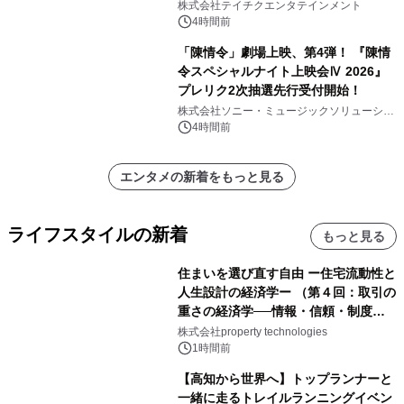
株式会社テイチクエンタテインメント
4時間前
「陳情令」劇場上映、第4弾！ 『陳情
令スペシャルナイト上映会Ⅳ 2026』
プレリク2次抽選先行受付開始！
株式会社ソニー・ミュージックソリューショ
ンズ
4時間前
エンタメの新着をもっと見る
ライフスタイルの新着
もっと見る
住まいを選び直す自由 ー住宅流動性と
人生設計の経済学ー （第４回：取引の
重さの経済学──情報・信頼・制度を
PropTechはどう組み替えるか）｜
株式会社property technologies
PropTech-Lab
1時間前
【高知から世界へ】トップランナーと
一緒に走るトレイルランニングイベン