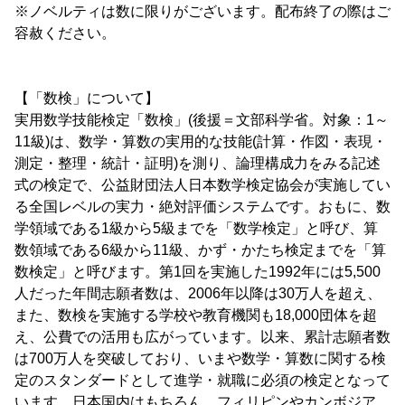
※ノベルティは数に限りがございます。配布終了の際はご
容赦ください。
【「数検」について】
実用数学技能検定「数検」(後援＝文部科学省。対象：1～
11級)は、数学・算数の実用的な技能(計算・作図・表現・
測定・整理・統計・証明)を測り、論理構成力をみる記述
式の検定で、公益財団法人日本数学検定協会が実施してい
る全国レベルの実力・絶対評価システムです。おもに、数
学領域である1級から5級までを「数学検定」と呼び、算
数領域である6級から11級、かず・かたち検定までを「算
数検定」と呼びます。第1回を実施した1992年には5,500
人だった年間志願者数は、2006年以降は30万人を超え、
また、数検を実施する学校や教育機関も18,000団体を超
え、公費での活用も広がっています。以来、累計志願者数
は700万人を突破しており、いまや数学・算数に関する検
定のスタンダードとして進学・就職に必須の検定となって
います。日本国内はもちろん、フィリピンやカンボジア、