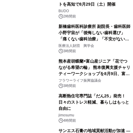
トを高知で8月29日（土）開催
BUDO
2時間前
新橋歯科医科診療所 副院長・歯科医師
小野宇宙が「後悔しない歯科選び」
「痛くない歯科治療」「不安がない治
療計画」をテーマに専門監修
医療法人財団 興学会
3時間前
熊本産胡蝶蘭×富山産ジニア「花でつ
ながる希望の輪」 熊本復興支援チャリ
ティーワークショップを8月9日、富
山・射水で開催
フラワーライフ振興協議会
3時間前
高断熱住宅専門誌「だん25」発売！
日々のストレス軽減、暮らしはもっと
自由に
jimosumu
4時間前
サンエス石膏の地域貢献活動が加速 ―