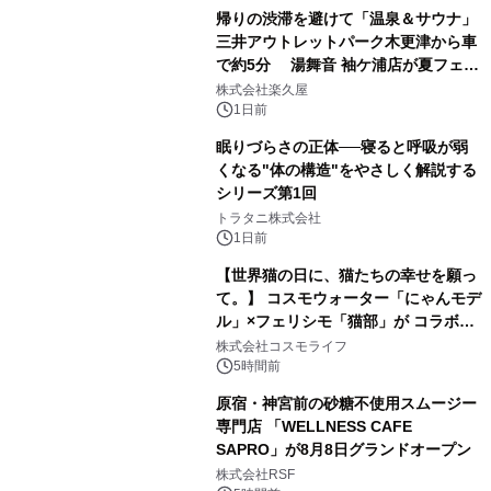
帰りの渋滞を避けて「温泉＆サウナ」
三井アウトレットパーク木更津から車
で約5分 湯舞音 袖ケ浦店が夏フェア
3
メニューを提供
株式会社楽久屋
1日前
眠りづらさの正体──寝ると呼吸が弱
くなる"体の構造"をやさしく解説する
シリーズ第1回
4
トラタニ株式会社
1日前
【世界猫の日に、猫たちの幸せを願っ
て。】 コスモウォーター「にゃんモデ
ル」×フェリシモ「猫部」が コラボキ
5
ャンペーンを実施
株式会社コスモライフ
5時間前
原宿・神宮前の砂糖不使用スムージー
専門店 「WELLNESS CAFE
SAPRO」が8月8日グランドオープン
6
株式会社RSF