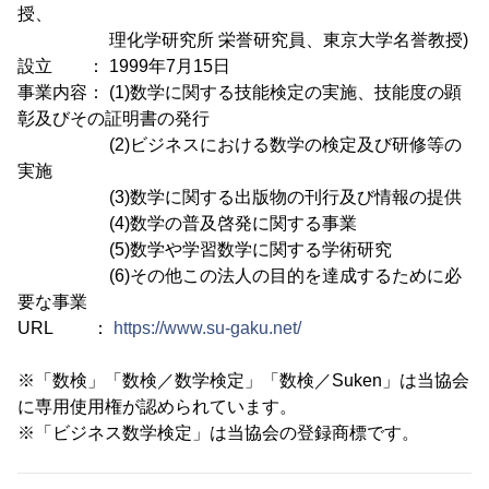
授、
理化学研究所 栄誉研究員、東京大学名誉教授)
設立 ： 1999年7月15日
事業内容： (1)数学に関する技能検定の実施、技能度の顕
彰及びその証明書の発行
(2)ビジネスにおける数学の検定及び研修等の
実施
(3)数学に関する出版物の刊行及び情報の提供
(4)数学の普及啓発に関する事業
(5)数学や学習数学に関する学術研究
(6)その他この法人の目的を達成するために必
要な事業
URL ：
https://www.su-gaku.net/
※「数検」「数検／数学検定」「数検／Suken」は当協会
に専用使用権が認められています。
※「ビジネス数学検定」は当協会の登録商標です。