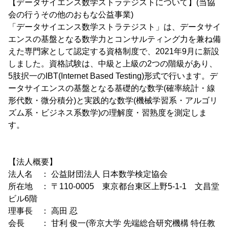
【データサイエンス数学ストラテジストについて】(当協
会の行うその他のおもな公益事業)
「データサイエンス数学ストラテジスト」は、データサイ
エンスの基盤となる数学力とコンサルティング力を兼ね備
えた専門家として認定する資格制度で、2021年9月に新設
しました。資格試験は、中級と上級の2つの階級があり、
5肢択一のIBT(Internet Based Testing)形式で行います。デ
ータサイエンスの基盤となる基礎的な数学(確率統計・線
形代数・微分積分)と実践的な数学(機械学習系・アルゴリ
ズム系・ビジネス系数学)の理解度・習熟度を測定しま
す。
【法人概要】
法人名 ： 公益財団法人 日本数学検定協会
所在地 ： 〒110-0005 東京都台東区上野5-1-1 文昌堂
ビル6階
理事長 ： 高田 忍
会長 ： 甘利 俊一(帝京大学 先端総合研究機構 特任教