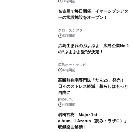
3時間前
名古屋で毎日開催、イマーシブシアタ
ーの常設施設をオープン！
クローズシアター
3時間前
広島生まれのぷよぷよ 広島企業No.1
の“ぷよぷよ愛”が決定！
広島ホームテレビ
4時間前
高断熱住宅専門誌「だん25」発売！
日々のストレス軽減、暮らしはもっと
自由に
jimosumu
4時間前
岩橋玄樹 Major 1st
album「LAzarus（読み：ラザロ）」
収録楽曲解禁！