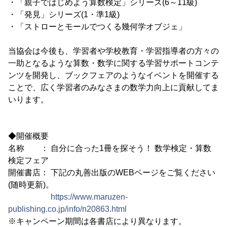
・「親子ではじめよう算数検定」シリーズ(6～11級)
・「発見」シリーズ(1・準1級)
・「ストローとモールでつくる幾何学オブジェ」
当協会は今後も、学習者や学校教育・学習指導者の方々の
一助となるような算数・数学に関する学習サポートコンテ
ンツを開発し、ブックフェアのようなイベントを開催する
ことで、広く学習者のみなさまの数学力向上に貢献してま
いります。
◆開催概要
名称 ： 自分に合った1冊を探そう！ 数学検定・算数
検定フェア
開催書店： 下記の丸善出版のWEBページをご覧ください
(随時更新)。
https://www.maruzen-
publishing.co.jp/info/n20863.html
※キャンペーン期間は各書店により異なります。