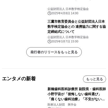
公益財団法人 日本数学検定協会
2025年4月8日 14:00
三鷹市教育委員会と公益財団法人日本
数学検定協会との 連携協力に関する協
定締結式について
公益財団法人 日本数学検定協会
2025年3月7日 15:00
発行者のリリースをもっと見る
エンタメの新着
もっと見る
新橋歯科医科診療所 副院長・歯科医師
小野宇宙が「後悔しない歯科選び」
「痛くない歯科治療」「不安がない治
療計画」をテーマに専門監修
医療法人財団 興学会