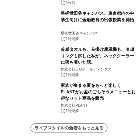
13.4km)が登場
5分前
星槎世田谷キャンパス、東京都内の中
学生向けに金融教育の出張授業を開始
星槎世田谷キャンパス
1時間前
冷感タオルも、首掛け扇風機も、冷却
リングも試した私が、ネッククーラー
に落ち着いた話。
株式会社G.Oホールディングス
1時間前
家族が集まる夏をもっと楽しく
PLANTがお盆のごちそうメニューとお
得なセット商品を販売
株式会社PLANT
1時間前
ライフスタイルの新着をもっと見る