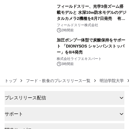
フィールドスリー、光学3倍ズーム搭
載モデルと 水深10m防水モデルのデジ
タルカメラ2機種を8月7日発売 有効
5
約1300万画素、用途別に選べるコンデ
フィールドスリー株式会社
ジ新登場
2時間前
加圧ポンプ一体型で炭酸保持をサポー
ト 「DIONYSOS シャンパンストッパ
ー」を8/4発売
6
株式会社ライフエキスパート
3時間前
トップ
フード・飲食のプレスリリース一覧
明治学院大学
プレスリリース配信
サポート