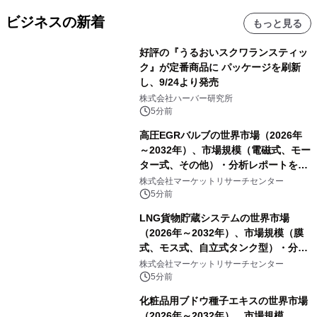
ビジネスの新着
もっと見る
好評の『うるおいスクワランスティッ
ク』が定番商品に パッケージを刷新
し、9/24より発売
株式会社ハーバー研究所
5分前
高圧EGRバルブの世界市場（2026年
～2032年）、市場規模（電磁式、モー
ター式、その他）・分析レポートを発
表
株式会社マーケットリサーチセンター
5分前
LNG貨物貯蔵システムの世界市場
（2026年～2032年）、市場規模（膜
式、モス式、自立式タンク型）・分析
レポートを発表
株式会社マーケットリサーチセンター
5分前
化粧品用ブドウ種子エキスの世界市場
（2026年～2032年）、市場規模