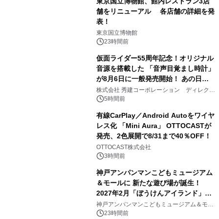
東京国立博物館、館内レストラン3店
舗をリニューアル 各店舗の詳細を発
表！
1
東京国立博物館
23時間前
仮面ライダー55周年記念！オリジナル
音源を搭載した 「音声目覚まし時計」
が8月6日に一般発売開始！ あの日の
2
大興奮が今甦る
株式会社 秀建コーポレーション ディレクト
アートギャラリー
5時間前
有線CarPlay／Android Autoをワイヤ
レス化 「Mini Aura」 OTTOCASTが
発売、2色展開で8/31まで40％OFF！
3
OTTOCAST株式会社
3時間前
神戸アンパンマンこどもミュージアム
＆モールに 新たな遊び場が誕生！
2027年2月「ぼうけんアイランド」が
4
オープン
神戸アンパンマンこどもミュージアム＆モー
ル
23時間前