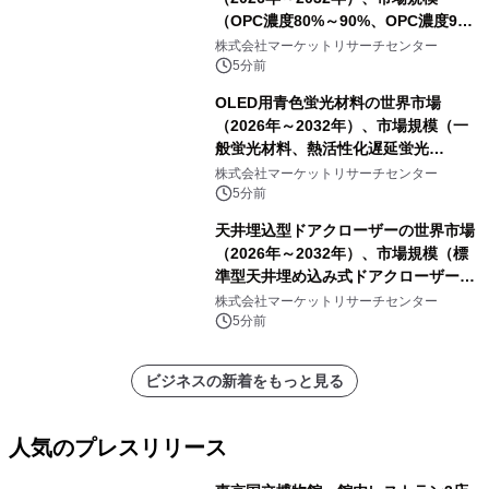
（OPC濃度80%～90%、OPC濃度90%
～95%、OPC濃度95%以上）・分析レ
株式会社マーケットリサーチセンター
ポートを発表
5分前
OLED用青色蛍光材料の世界市場
（2026年～2032年）、市場規模（一
般蛍光材料、熱活性化遅延蛍光
（TADF）材料、その他）・分析レポ
株式会社マーケットリサーチセンター
ートを発表
5分前
天井埋込型ドアクローザーの世界市場
（2026年～2032年）、市場規模（標
準型天井埋め込み式ドアクローザー、
重荷重用天井埋め込み式ドアクローザ
株式会社マーケットリサーチセンター
ー）・分析レポートを発表
5分前
ビジネスの新着をもっと見る
人気のプレスリリース