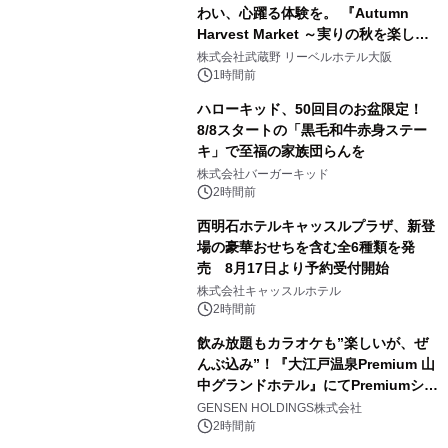
わい、心躍る体験を。 『Autumn
Harvest Market ～実りの秋を楽しむ
ディナー&スイーツビュッフェ～』を9
株式会社武蔵野 リーベルホテル大阪
月18日より開催！
1時間前
ハローキッド、50回目のお盆限定！
8/8スタートの「黒毛和牛赤身ステー
キ」で至福の家族団らんを
株式会社バーガーキッド
2時間前
西明石ホテルキャッスルプラザ、新登
場の豪華おせちを含む全6種類を発
売 8月17日より予約受付開始
株式会社キャッスルホテル
2時間前
飲み放題もカラオケも”楽しいが、ぜ
んぶ込み”！『大江戸温泉Premium 山
中グランドホテル』にてPremiumシリ
ーズ初のオールインクルーシブ導入
GENSEN HOLDINGS株式会社
2時間前