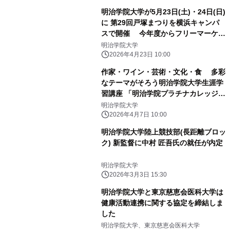
明治学院大学が5月23日(土)・24日(日)
に 第29回戸塚まつりを横浜キャンパ
スで開催 今年度からフリーマーケッ
ト企画も復活！
明治学院大学
2026年4月23日 10:00
作家・ワイン・芸術・文化・食 多彩
なテーマがそろう明治学院大学生涯学
習講座 「明治学院プラチナカレッジ」
受付開始
明治学院大学
2026年4月7日 10:00
明治学院大学陸上競技部(長距離ブロッ
ク) 新監督に中村 匠吾氏の就任が内定
明治学院大学
2026年3月3日 15:30
明治学院大学と東京慈恵会医科大学は
健康活動連携に関する協定を締結しま
した
明治学院大学、東京慈恵会医科大学