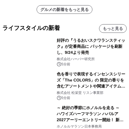
グルメの新着をもっと見る
ライフスタイルの新着
もっと見る
好評の『うるおいスクワランスティッ
ク』が定番商品に パッケージを刷新
し、9/24より発売
株式会社ハーバー研究所
5分前
色を香りで表現するインセンスシリー
ズ「The COLORS」の 限定の香りを
含むアソートメントや関連アイテムを
8月6日発売
株式会社 松栄堂 リスン事業部
5分前
～ 絶好の季節にホノルルを走る ～
ハワイズハーフマラソン ハパルア
2027アーリーエントリー開始！ 新カ
テゴリー「ハパルアIKI(イキ)」(約
ホノルルマラソン日本事務局