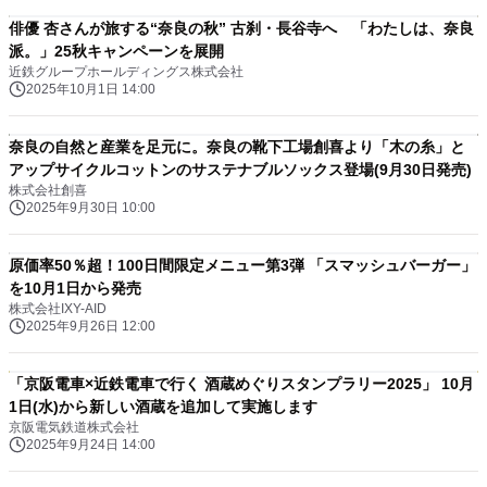
俳優 杏さんが旅する“奈良の秋” 古刹・長谷寺へ 「わたしは、奈良
派。」25秋キャンペーンを展開
近鉄グループホールディングス株式会社
2025年10月1日 14:00
奈良の自然と産業を足元に。奈良の靴下工場創喜より「木の糸」と
アップサイクルコットンのサステナブルソックス登場(9月30日発売)
株式会社創喜
2025年9月30日 10:00
原価率50％超！100日間限定メニュー第3弾 「スマッシュバーガー」
を10月1日から発売
株式会社IXY-AID
2025年9月26日 12:00
「京阪電車×近鉄電車で行く 酒蔵めぐりスタンプラリー2025」 10月
1日(水)から新しい酒蔵を追加して実施します
京阪電気鉄道株式会社
2025年9月24日 14:00