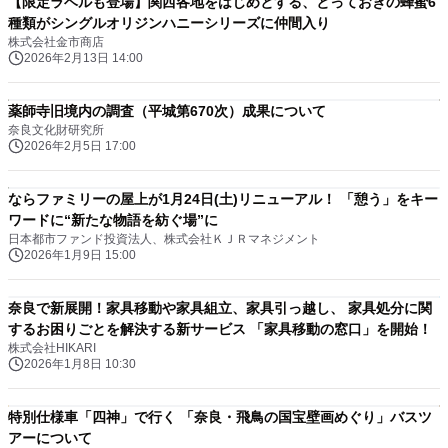
【限定ラベルも登場】関西各地をはじめとする、とっておきの蜂蜜6
種類がシングルオリジンハニーシリーズに仲間入り
株式会社金市商店
2026年2月13日 14:00
薬師寺旧境内の調査（平城第670次）成果について
奈良文化財研究所
2026年2月5日 17:00
ならファミリーの屋上が1月24日(土)リニューアル！ 「憩う」をキー
ワードに“新たな物語を紡ぐ場”に
日本都市ファンド投資法人、株式会社ＫＪＲマネジメント
2026年1月9日 15:00
奈良で新展開！家具移動や家具組立、家具引っ越し、 家具処分に関
するお困りごとを解決する新サービス 「家具移動の窓口」を開始！
株式会社HIKARI
2026年1月8日 10:30
特別仕様車「四神」で行く 「奈良・飛鳥の国宝壁画めぐり」バスツ
アーについて