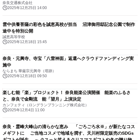
奈良交通株式会社
2025年12月25日 14:00
雲中供養菩薩の彩色を誠恵高校が担当 沼津御用邸記念公園で制作
途中を特別公開
誠恵高等学校
2025年12月18日 15:45
奈良・元興寺、寺宝「八雷神面」返還へクラウドファンディング実
施中
ならまち 華厳宗元興寺（塔跡）
2025年12月18日 09:50
楽しむ能「楽」プロジェクト！ 奈良能楽公演開催 能楽のふるさ
と、奈良で金剛流 能「望月」上演決定
カンフェティ（ロングランプランニング株式会社）
2025年12月4日 11:00
奈良・霊峰大峰山の清らかな恵み 「ごろごろ水※」が新たなコス
メギフトに ご当地コスメで地域を潤す、天川村限定販売のSDGs
ギフトが誕生 ～ クスっと笑えるクリスマスギフトや冬の贈り物に