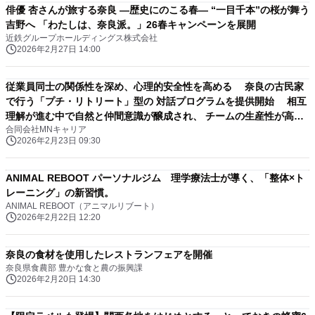
俳優 杏さんが旅する奈良 ―歴史にのこる春― “一目千本”の桜が舞う
吉野へ 「わたしは、奈良派。」26春キャンペーンを展開
近鉄グループホールディングス株式会社
2026年2月27日 14:00
従業員同士の関係性を深め、心理的安全性を高める 奈良の古民家
で行う「プチ・リトリート」型の 対話プログラムを提供開始 相互
理解が進む中で自然と仲間意識が醸成され、 チームの生産性が高ま
合同会社MNキャリア
ります
2026年2月23日 09:30
ANIMAL REBOOT パーソナルジム 理学療法士が導く、「整体×ト
レーニング」の新習慣。
ANIMAL REBOOT（アニマルリブート）
2026年2月22日 12:20
奈良の食材を使用したレストランフェアを開催
奈良県食農部 豊かな食と農の振興課
2026年2月20日 14:30