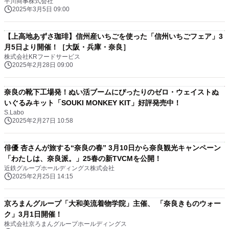
平川商事株式会社
2025年3月5日 09:00
【上高地あずさ珈琲】信州産いちごを使った「信州いちごフェア」3
月5日より開催！［大阪・兵庫・奈良］
株式会社KRフードサービス
2025年2月28日 09:00
奈良の靴下工場発！ぬい活ブームにぴったりのゼロ・ウェイストぬ
いぐるみキット「SOUKI MONKEY KIT」好評発売中！
S.Labo
2025年2月27日 10:58
俳優 杏さんが旅する“奈良の春” 3月10日から奈良観光キャンペーン
「わたしは、奈良派。」25春の新TVCMを公開！
近鉄グループホールディングス株式会社
2025年2月25日 14:15
京ろまんグループ「大和美流着物学院」主催、 「奈良きものウォー
ク」3月1日開催！
株式会社京ろまんグループホールディングス