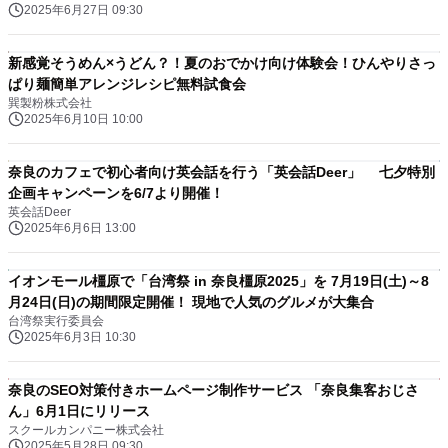
2025年6月27日 09:30
新感覚そうめん×うどん？！夏のおでかけ向け体験会！ひんやりさっ
ぱり麺簡単アレンジレシピ無料試食会
巽製粉株式会社
2025年6月10日 10:00
奈良のカフェで初心者向け英会話を行う「英会話Deer」 七夕特別
企画キャンペーンを6/7より開催！
英会話Deer
2025年6月6日 13:00
イオンモール橿原で「台湾祭 in 奈良橿原2025」を 7月19日(土)～8
月24日(日)の期間限定開催！ 現地で人気のグルメが大集合
台湾祭実行委員会
2025年6月3日 10:30
奈良のSEO対策付きホームページ制作サービス 「奈良集客おじさ
ん」6月1日にリリース
スクールカンパニー株式会社
2025年5月28日 09:30