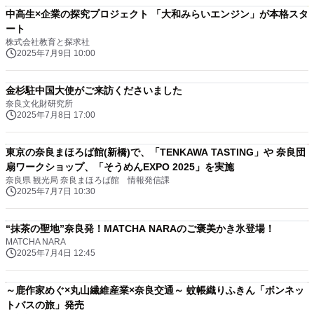
中高生×企業の探究プロジェクト 「大和みらいエンジン」が本格スタ
ート
株式会社教育と探求社
2025年7月9日 10:00
金杉駐中国大使がご来訪くださいました
奈良文化財研究所
2025年7月8日 17:00
東京の奈良まほろば館(新橋)で、「TENKAWA TASTING」や 奈良団
扇ワークショップ、「そうめんEXPO 2025」を実施
奈良県 観光局 奈良まほろば館 情報発信課
2025年7月7日 10:30
“抹茶の聖地”奈良発！MATCHA NARAのご褒美かき氷登場！
MATCHA NARA
2025年7月4日 12:45
～鹿作家めぐ×丸山繊維産業×奈良交通～ 蚊帳織りふきん「ボンネッ
トバスの旅」発売