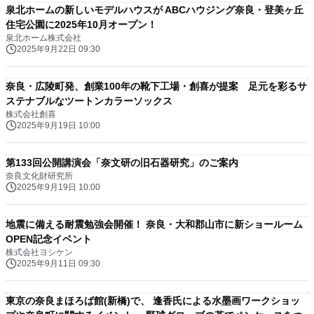
泉北ホームの新しいモデルハウスが ABCハウジング奈良・登美ヶ丘
住宅公園に2025年10月オープン！
泉北ホーム株式会社
2025年9月22日 09:30
奈良・広陵町発、創業100年の靴下工場・創喜が提案 足元を彩るサ
ステナブルなツートンカラーソックス
株式会社創喜
2025年9月19日 10:00
第133回公開講演会「奈文研の旧石器研究」のご案内
奈良文化財研究所
2025年9月19日 10:00
地震に備える耐震勉強会開催！ 奈良・大和郡山市に新ショールーム
OPEN記念イベント
株式会社ヨシケン
2025年9月11日 09:30
東京の奈良まほろば館(新橋)で、 逢香氏による水墨画ワークショッ