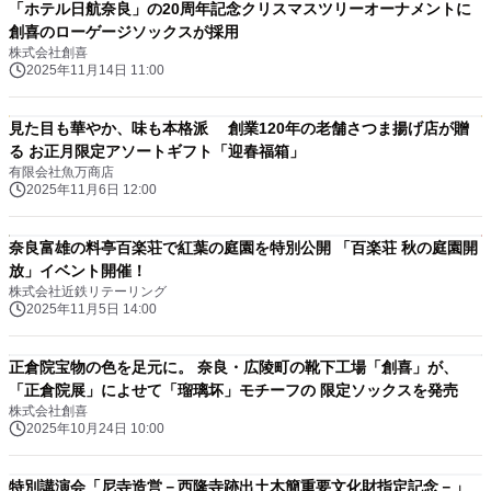
「ホテル日航奈良」の20周年記念クリスマスツリーオーナメントに
創喜のローゲージソックスが採用
株式会社創喜
2025年11月14日 11:00
見た目も華やか、味も本格派 創業120年の老舗さつま揚げ店が贈
る お正月限定アソートギフト「迎春福箱」
有限会社魚万商店
2025年11月6日 12:00
奈良富雄の料亭百楽荘で紅葉の庭園を特別公開 「百楽荘 秋の庭園開
放」イベント開催！
株式会社近鉄リテーリング
2025年11月5日 14:00
正倉院宝物の色を足元に。 奈良・広陵町の靴下工場「創喜」が、
「正倉院展」によせて「瑠璃坏」モチーフの 限定ソックスを発売
株式会社創喜
2025年10月24日 10:00
特別講演会「尼寺造営－西隆寺跡出土木簡重要文化財指定記念－」