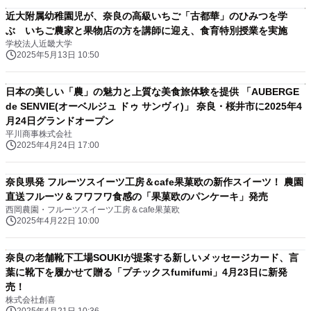
近大附属幼稚園児が、奈良の高級いちご「古都華」のひみつを学
ぶ いちご農家と果物店の方を講師に迎え、食育特別授業を実施
学校法人近畿大学
2025年5月13日 10:50
日本の美しい「農」の魅力と上質な美食旅体験を提供 「AUBERGE
de SENVIE(オーベルジュ ドゥ サンヴィ)」 奈良・桜井市に2025年4
月24日グランドオープン
平川商事株式会社
2025年4月24日 17:00
奈良県発 フルーツスイーツ工房＆cafe果菓欧の新作スイーツ！ 農園
直送フルーツ＆フワフワ食感の「果菓欧のパンケーキ」発売
西岡農園・フルーツスイーツ工房＆cafe果菓欧
2025年4月22日 10:00
奈良の老舗靴下工場SOUKIが提案する新しいメッセージカード、言
葉に靴下を履かせて贈る「プチックスfumifumi」4月23日に新発
売！
株式会社創喜