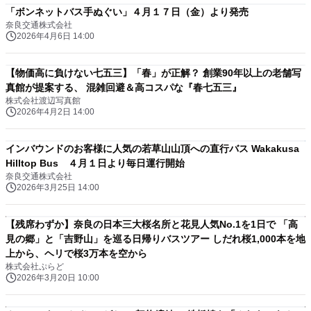
「ボンネットバス手ぬぐい」４月１７日（金）より発売
奈良交通株式会社
2026年4月6日 14:00
【物価高に負けない七五三】「春」が正解？ 創業90年以上の老舗写
真館が提案する、 混雑回避＆高コスパな『春七五三』
株式会社渡辺写真館
2026年4月2日 14:00
インバウンドのお客様に人気の若草山山頂への直行バス Wakakusa
Hilltop Bus ４月１日より毎日運行開始
奈良交通株式会社
2026年3月25日 14:00
【残席わずか】奈良の日本三大桜名所と花見人気No.1を1日で 「高
見の郷」と「吉野山」を巡る日帰りバスツアー しだれ桜1,000本を地
上から、ヘリで桜3万本を空から
株式会社ぷらど
2026年3月20日 10:00