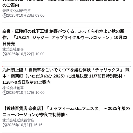
のご案内
奈良文化財研究所
2025年10月23日 09:00
奈良・広陵町の靴下工場 創喜がつくる、ふっくら心地よい秋の新
作。 「JAZZY -ジャジー- アップサイクルウールコットン」10月22
日発売
株式会社創喜
2025年10月22日 10:00
九州初上陸！ 自転車をこいでくつ下を編む体験「チャリックス」 熊
本・南関町〈いただきのひ 2025〉に出展決定 11/7前日特別取材・
11/8〜9当日取材のご案内
株式会社創喜
2025年10月17日 10:00
【近鉄百貨店 奈良店】「ミッフィーzakkaフェスタ」 ～2025年版の
ニューバージョンが奈良で初開催～
株式会社近鉄百貨店
2025年10月1日 16:15