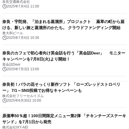
奈良交通株式会社
2025年7月4日 11:00
奈良・宇陀発、「泊まれる蒸溜所」プロジェクト 薬草の町から届
ける、新しい旅と蒸溜所のかたち。 クラウドファンディング開始
奥大和ビール
2025年7月4日 10:30
奈良のカフェで初心者向け英会話を行う「英会話Deer」 モニター
キャンペーンを7月8日(火)より開始！
英会話Deer
2025年7月3日 13:00
奈良初！バラの花そっくり新作ソフト 「ローズレッドストロベリ
ー」 7/1～SNS投稿でお得なキャンペーンも
株式会社フリーセルイズム
2025年6月30日 10:00
原価率50％超！100日間限定メニュー第2弾 「チキンチーズステーキ
サンド」を7月1日から発売
株式会社IXY-AID