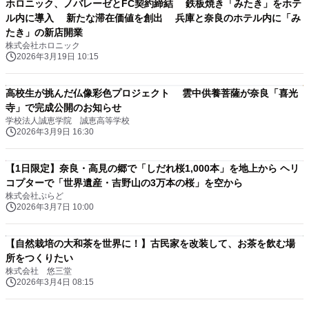
ホロニック、ノバレーゼとFC契約締結 鉄板焼き「みたき」をホテ
ル内に導入 新たな滞在価値を創出 兵庫と奈良のホテル内に「み
たき」の新店開業
株式会社ホロニック
2026年3月19日 10:15
高校生が挑んだ仏像彩色プロジェクト 雲中供養菩薩が奈良「喜光
寺」で完成公開のお知らせ
学校法人誠恵学院 誠恵高等学校
2026年3月9日 16:30
【1日限定】奈良・高見の郷で「しだれ桜1,000本」を地上から ヘリ
コプターで「世界遺産・吉野山の3万本の桜」を空から
株式会社ぷらど
2026年3月7日 10:00
【自然栽培の大和茶を世界に！】古民家を改装して、お茶を飲む場
所をつくりたい
株式会社 悠三堂
2026年3月4日 08:15