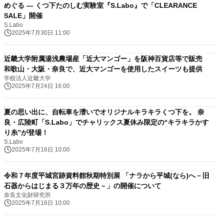
めぐる ― くつ下たのしむ実験室『S.Labo』で「CLEARANCE
SALE」開催
S.Labo
2025年7月30日 11:00
近畿大学附属湯浅農場産「近大マンゴー」を阪神百貨店等で販売
和歌山・大阪・奈良で、近大マンゴーを使用したスイーツも提供
学校法人近畿大学
2025年7月24日 16:00
夏の思い出に、自転車を漕いでオリジナルキラキラくつ下を。 奈
良・広陵町「S.Labo」でチャリックス夏休み限定の“キラキラかす
り糸”が登場！
S.Labo
2025年7月16日 10:00
令和７年度平城宮跡資料館秋期特別展 「ナラから平城(なら)へ－旧
石器からはじまる３万年の歴史－」の開催について
奈良文化財研究所
2025年7月16日 10:00