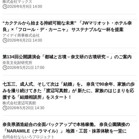
株式会社マックス
2026年6月9日 14:00
“カクテルから始まる持続可能な未来” 「JWマリオット・ホテル奈
良」×「フロール・デ・カーニャ」 サステナブルな一杯を提案
アイデイ商事株式会社
2026年6月2日 14:00
第134回公開講演会「都城と古墳－奈文研の古墳研究－」のご案内
奈良文化財研究所
2026年5月21日 17:00
七五三、成人式、そして次は「結婚」を。 奈良で90余年、家族の歩
みを撮り続けてきた「渡辺写真館」が 新たに、家族のはじまりを応
援する「結婚相談所」をスタート！
株式会社渡辺写真館
2026年5月20日 14:30
奈良県酒造組合の全面バックアップで本格稼働。 奈良公園隣接の
「NARAMILE（ナラマイル）」 地酒・工芸・抹茶体験を一堂に
合同会社ならいろプロジェクト