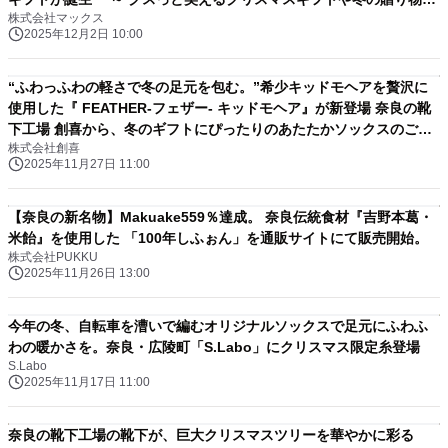
株式会社マックス
も ～
2025年12月2日 10:00
“ふわっふわの軽さで冬の足元を包む。”希少キッドモヘアを贅沢に
使用した『 FEATHER-フェザー- キッドモヘア』が新登場 奈良の靴
下工場 創喜から、冬のギフトにぴったりのあたたかソックスのご提
株式会社創喜
案。
2025年11月27日 11:00
【奈良の新名物】Makuake559％達成。 奈良伝統食材『吉野本葛・
米飴』を使用した 「100年しふぉん」を通販サイトにて販売開始。
株式会社PUKKU
2025年11月26日 13:00
今年の冬、自転車を漕いで編むオリジナルソックスで足元にふわふ
わの暖かさを。奈良・広陵町「S.Labo」にクリスマス限定糸登場
S.Labo
2025年11月17日 11:00
奈良の靴下工場の靴下が、巨大クリスマスツリーを華やかに彩る