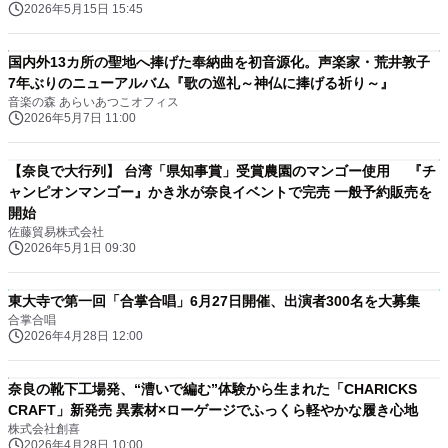
2026年5月15日 15:45
国内外13カ所の聖地へ捧げた奉納曲を初音源化。声楽家・荒井敦子
7年ぶりのニューアルバム『歌の巡礼～神仏に捧げる祈り～』
音楽の森 あらいあつこオフィス
2026年5月7日 11:00
【奈良で大行列】 台湾「県知事賞」受賞農園のマンゴー使用 『チ
ャンピオンマンゴー』かき氷が奈良イベントで完売 一般予約販売を
開始
佐藤貿易株式会社
2026年5月1日 09:30
東大寺で第一回「合掌合唱」6月27日開催、出演者300名を大募集
合掌合唱
2026年4月28日 12:00
奈良の靴下工場発、“漕いで編む”体験から生まれた「CHARICKS
CRAFT」新発売 異素材×ローゲージでふっくら軽やかな履き心地
株式会社創喜
2026年4月28日 10:00