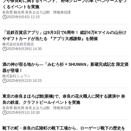
プや奈良町に関するイベント、 野球グローブの革でペンケースをつ
くるイベントを実施
奈良県 観光局 奈良まほろば館 情報発信課
2025年9月4日 12:15
「近鉄百貨店アプリ」は9月3日で6周年！ 総計6万Kマイルの山分け
やギフトカードが当たる 『アプリ大感謝祭』を開催
株式会社近鉄百貨店
2025年8月29日 14:30
酒の神が宿る地から―「みむろ杉 × SHUWAN」新蔵完成記念 限定酒
器が登場！
株式会社シュワン
2025年8月22日 10:25
東京の奈良まほろば館(新橋)で、奈良の花火職人に関する講演や 奈
良の鉄道、クラフトビールイベントを実施
奈良県 観光局 奈良まほろば館 情報発信課
2025年8月1日 10:30
靴下の町・奈良の広陵町の靴下工場から、ローゲージ靴下の歴史を