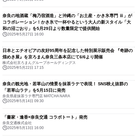
奈良の地酒蔵「梅乃宿酒造」と沖縄の「お土産・かき氷専門 ⅲ」が
コラボレーション！かき氷で一杯やるという大人の新スタイル「大
和の沼ごおり」を5月29日より数量限定で提供開始
2025年5月27日 16:00
日本とエチオピアの友好95周年を記念した特別展示販売会 『奇跡の
煌めき展』を京ろまん奈良三条本店にて6/6より開催
株式会社京ろまんグループホールディングス
2025年5月22日 17:15
奈良の観光地・若草山の情景を抹茶ラテで表現！ SNS映え抜群の
「若草山ラテ」を5月15日に発売
奈良県産抹茶ラテ専門店 MATCHA NARA
2025年5月14日 09:30
「書家・逢香×奈良交通 コラボトート」発売
奈良交通株式会社
2025年5月13日 16:00