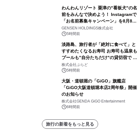
わんわんリゾート 粟津の"看板犬"の名
前をみんなで決めよう！ Instagramで
「お名前募集キャンペーン」を8月8日
(土)より開催
GENSEN HOLDINGS株式会社
5時間前
淡路島、旅行者が「絶対に食べて」と
すすめたくなるお寿司 お寿司も温泉も
プールも"自分たちだけ"の貸切宿で 1
日1組限定「岩屋温泉 絵島別庭 海と
株式会社ぷらど
森」の握り寿司プラン
5時間前
大阪・道頓堀の「GiGO」旗艦店
「GiGO大阪道頓堀本店2周年祭」開催
のお知らせ
株式会社GENDA GiGO Entertainment
6時間前
旅行の新着をもっと見る