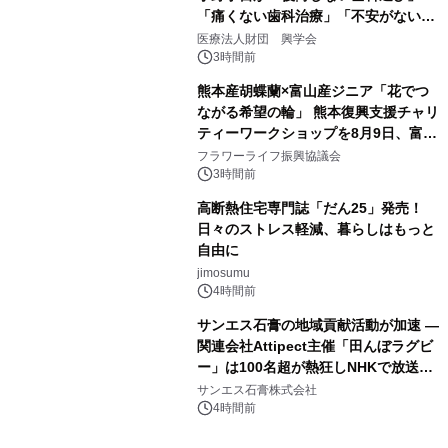
「痛くない歯科治療」「不安がない治
療計画」をテーマに専門監修
医療法人財団 興学会
3時間前
熊本産胡蝶蘭×富山産ジニア「花でつ
ながる希望の輪」 熊本復興支援チャリ
ティーワークショップを8月9日、富
山・射水で開催
フラワーライフ振興協議会
3時間前
高断熱住宅専門誌「だん25」発売！
日々のストレス軽減、暮らしはもっと
自由に
jimosumu
4時間前
サンエス石膏の地域貢献活動が加速 ―
関連会社Attipect主催「田んぼラグビ
ー」は100名超が熱狂しNHKで放送さ
れました。
サンエス石膏株式会社
4時間前