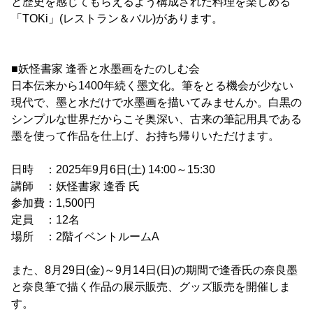
と歴史を感じてもらえるよう構成された料理を楽しめる
「TOKi」(レストラン＆バル)があります。
■妖怪書家 逢香と水墨画をたのしむ会
日本伝来から1400年続く墨文化。筆をとる機会が少ない
現代で、墨と水だけで水墨画を描いてみませんか。白黒の
シンプルな世界だからこそ奥深い、古来の筆記用具である
墨を使って作品を仕上げ、お持ち帰りいただけます。
日時 ：2025年9月6日(土) 14:00～15:30
講師 ：妖怪書家 逢香 氏
参加費：1,500円
定員 ：12名
場所 ：2階イベントルームA
また、8月29日(金)～9月14日(日)の期間で逢香氏の奈良墨
と奈良筆で描く作品の展示販売、グッズ販売を開催しま
す。