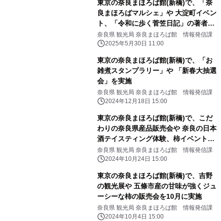
東京の奈良まほろば館(新橋)で、「奈
良まほろばマルシェ」や 大淀町イベン
ト、「令和に歩く菅笠日記」の著者に
よる 講演会を実施
奈良県 観光局 奈良まほろば館 情報発信課
2025年5月30日 11:00
東京の奈良まほろば館(新橋)で、「お
雑煮スタンプラリー」や 「新春大抽選
会」を実施
奈良県 観光局 奈良まほろば館 情報発信課
2024年12月18日 15:00
東京の奈良まほろば館(新橋)で、こだ
わりの奈良県産品販売会や 奈良の日本
酒テイスティング体験、柿イベントを
11月に実施
奈良県 観光局 奈良まほろば館 情報発信課
2024年10月24日 15:00
東京の奈良まほろば館(新橋)で、吉野
の観光展や 五條市産の甘味が強くジュ
ーシーな柿の販売会を10月に実施
奈良県 観光局 奈良まほろば館 情報発信課
2024年10月4日 15:00