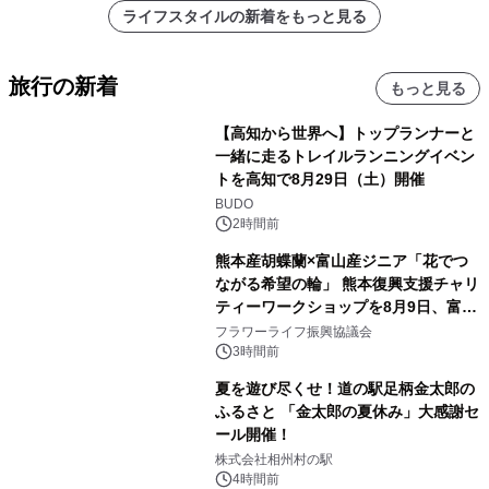
ライフスタイルの新着をもっと見る
旅行の新着
もっと見る
【高知から世界へ】トップランナーと
一緒に走るトレイルランニングイベン
トを高知で8月29日（土）開催
BUDO
2時間前
熊本産胡蝶蘭×富山産ジニア「花でつ
ながる希望の輪」 熊本復興支援チャリ
ティーワークショップを8月9日、富
山・射水で開催
フラワーライフ振興協議会
3時間前
夏を遊び尽くせ！道の駅足柄金太郎の
ふるさと 「金太郎の夏休み」大感謝セ
ール開催！
株式会社相州村の駅
4時間前