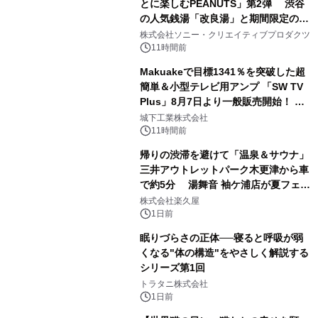
とに楽しむPEANUTS」第2弾 渋谷
の人気銭湯「改良湯」と期間限定のコ
1
ラボレーション サウナイキタイコラ
株式会社ソニー・クリエイティブプロダクツ
ボグッズも発売決定！
11時間前
Makuakeで目標1341％を突破した超
簡単＆小型テレビ用アンプ 「SW TV
Plus」8月7日より一般販売開始！ ケ
2
ーブル1本つなぐだけ、テレビの音が
城下工業株式会社
ぐっと豊かに
11時間前
帰りの渋滞を避けて「温泉＆サウナ」
三井アウトレットパーク木更津から車
で約5分 湯舞音 袖ケ浦店が夏フェア
3
メニューを提供
株式会社楽久屋
1日前
眠りづらさの正体──寝ると呼吸が弱
くなる"体の構造"をやさしく解説する
シリーズ第1回
4
トラタニ株式会社
1日前