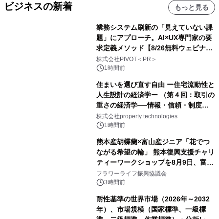
ビジネスの新着
もっと見る
業務システム刷新の「見えていない課
題」にアプローチ。AI×UX専門家の要
求定義メソッド【8/26無料ウェビナ
ー】株式会社PIVOT
株式会社PIVOT＜PR＞
1時間前
住まいを選び直す自由 ー住宅流動性と
人生設計の経済学ー （第４回：取引の
重さの経済学──情報・信頼・制度を
PropTechはどう組み替えるか）｜
株式会社property technologies
PropTech-Lab
1時間前
熊本産胡蝶蘭×富山産ジニア「花でつ
ながる希望の輪」 熊本復興支援チャリ
ティーワークショップを8月9日、富
山・射水で開催
フラワーライフ振興協議会
3時間前
耐性基準の世界市場（2026年～2032
年）、市場規模（国家標準、一級標