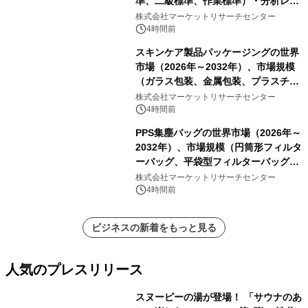
準、二級標準、作業標準）・分析レポ
ートを発表
株式会社マーケットリサーチセンター
4時間前
スキンケア製品パッケージングの世界
市場（2026年～2032年）、市場規模
（ガラス包装、金属包装、プラスチッ
ク包装、その他）・分析レポートを発
株式会社マーケットリサーチセンター
表
4時間前
PPS集塵バッグの世界市場（2026年～
2032年）、市場規模（円筒形フィルタ
ーバッグ、平袋型フィルターバッグ、
プリーツフィルターバッグ、その
株式会社マーケットリサーチセンター
他）・分析レポートを発表
4時間前
ビジネスの新着をもっと見る
人気のプレスリリース
スヌーピーの湯が登場！ 「サウナのあ