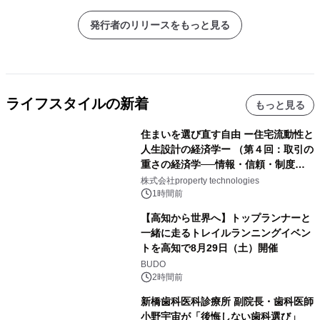
発行者のリリースをもっと見る
ライフスタイルの新着
もっと見る
住まいを選び直す自由 ー住宅流動性と
人生設計の経済学ー （第４回：取引の
重さの経済学──情報・信頼・制度を
PropTechはどう組み替えるか）｜
株式会社property technologies
PropTech-Lab
1時間前
【高知から世界へ】トップランナーと
一緒に走るトレイルランニングイベン
トを高知で8月29日（土）開催
BUDO
2時間前
新橋歯科医科診療所 副院長・歯科医師
小野宇宙が「後悔しない歯科選び」