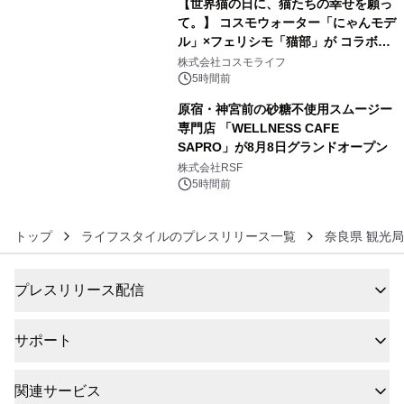
【世界猫の日に、猫たちの幸せを願っ
て。】 コスモウォーター「にゃんモデ
ル」×フェリシモ「猫部」が コラボキ
5
ャンペーンを実施
株式会社コスモライフ
5時間前
原宿・神宮前の砂糖不使用スムージー
専門店 「WELLNESS CAFE
SAPRO」が8月8日グランドオープン
6
株式会社RSF
5時間前
トップ
ライフスタイルのプレスリリース一覧
奈良県 観光
プレスリリース配信
サポート
関連サービス