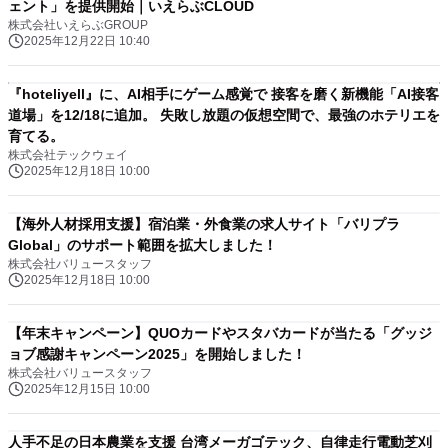
ェント」を提供開始｜いえらぶCLOUD
株式会社いえらぶGROUP
2025年12月22日 10:40
『hoteliyell』に、AI相手にゲーム感覚で 接客を磨く新機能「AI接客
道場」を12/18に追加。 失敗し放題の仮想空間で、最強のホテリエを
育てる。
株式会社テックウェイ
2025年12月18日 10:00
【海外人材採用支援】宿泊業・外食業の求人サイト「バリプラ
Global」のサポート範囲を拡大しました！
株式会社バリュースタッフ
2025年12月18日 10:00
【年末キャンペーン】QUOカードやスタバカードが当たる「グッジ
ョブ感謝キャンペーン2025」を開始しました！
株式会社バリュースタッフ
2025年12月15日 10:00
人手不足の日本農業を支援 台湾メーガゴテック、自律走行電動芝刈