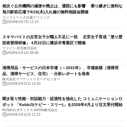
相次ぐ公共機関の減便や廃止は、通院にも影響 乗り継ぎに便利な
旭川駅前広場で4/16(木)入れ歯の無料相談会開催
コンフォート入れ歯クリニック
2026年4月7日 11:15
スキマバイトの左官女子が職人不足に一役 左官女子育成「塗り壁
技術習得研修」 4月22日に横浜市青葉区で開催
ファイン.住宅株式会社
2026年4月1日 09:30
清掃用品・サービスの日本市場（～2031年）、市場規模（清掃用
品、清掃サービス、住宅）・分析レポートを発表
株式会社マーケットリサーチセンター
2026年3月31日 14:30
聞き取り性能・対話能力・拡張性を強化した コミュニケーションロ
ボット 「Kebbi3(ケビー・スリー)」を2026年4月より注文受付開始
NUWAロボティクスJAPAN株式会社
2026年3月31日 11:15