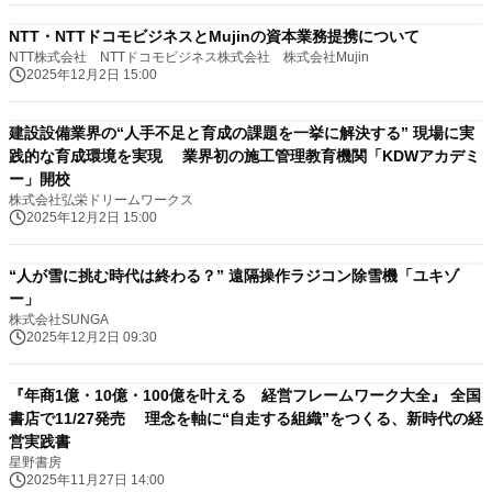
NTT・NTTドコモビジネスとMujinの資本業務提携について
NTT株式会社 NTTドコモビジネス株式会社 株式会社Mujin
2025年12月2日 15:00
建設設備業界の“人手不足と育成の課題を一挙に解決する” 現場に実
践的な育成環境を実現 業界初の施工管理教育機関「KDWアカデミ
ー」開校
株式会社弘栄ドリームワークス
2025年12月2日 15:00
“人が雪に挑む時代は終わる？” 遠隔操作ラジコン除雪機「ユキゾ
ー」
株式会社SUNGA
2025年12月2日 09:30
『年商1億・10億・100億を叶える 経営フレームワーク大全』 全国
書店で11/27発売 理念を軸に“自走する組織”をつくる、新時代の経
営実践書
星野書房
2025年11月27日 14:00