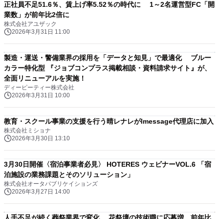
正社員不足51.6％、賃上げ率5.52％の時代に 1～2名運営型FC「開
業数」が前年比2倍に
株式会社アユザック
2026年3月31日 11:00
製造・運送・警備業界の採用を「データと知見」で最適化 ブルー
カラー特化型 『ジョブコンプラス掲載相談・資料請求サイト』が、
全面リニューアルを実施！
ディーピーティー株式会社
2026年3月31日 10:00
教育・スクール事業の支援を行う晴レナレがlmessage代理店に加入
株式会社ミショナ
2026年3月30日 13:10
3月30日開催〈宿泊事業者必見〉 HOTERES ウェビナーVOL.6 「宿
泊施設の業務課題とそのソリューション」
株式会社オータパブリケイションズ
2026年3月27日 14:00
人手不足が続く葬祭業界で変化 花祭壇の技術職に応募増、前年比