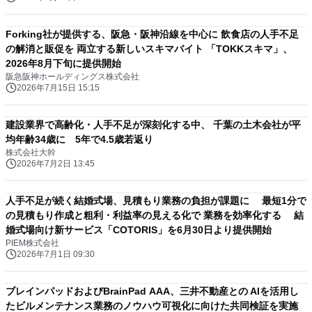
Forking社が提供する、阪急・阪神沿線を中心に 飲食店の人手不足
の解消と販促を 両立する新しいスキマバイト 「TOKKスキマ」、
2026年8月下旬に提供開始
阪急阪神ホールディングス株式会社
2026年7月15日 15:15
建設業界で高齢化・人手不足が深刻化する中、 千葉の土木会社が平
均年齢34歳に 5年で4.5歳若返り
株式会社大幹
2026年7月2日 13:45
人手不足が続く結婚式場、見積もり業務の負担が課題に 最短1分で
の見積もり作成と粗利・利益率の見える化で 業務を効率化する 結
婚式場向け新サービス「COTORIS」を6月30日より提供開始
PIEM株式会社
2026年7月1日 09:30
ブレインパッドおよびBrainPad AAA、三井不動産との AIを活用し
たビルメンテナンス業務のノウハウ可視化に向けた共同検証を実施