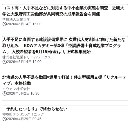
コスト高・人手不足などに対応する中小企業の実態を調査 近畿大
学と大阪府商工労働部が共同研究の成果報告会を開催
学校法人近畿大学
2026年5月14日 16:00
人手不足に直面する建設設備業界に 次世代人材創出に向けた新たな
取り組み KDWアカデミー第3弾「空調設備士育成起業プログラ
ム」 入校希望者を5月15日(金)より正式募集開始
株式会社弘栄ドリームワークス
2026年5月14日 12:00
北海道の人手不足を動画×運用で打破！伴走型採用支援『リクルーテ
ィブ』本格始動
クウカン株式会社
2026年5月2日 10:30
「予約したつもり」で終わらせない
神谷町デンタルクリニック
2026年4月29日 09:45