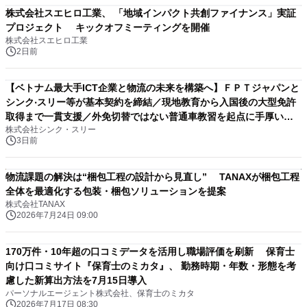
株式会社スエヒロ工業、 「地域インパクト共創ファイナンス」実証
プロジェクト キックオフミーティングを開催
株式会社スエヒロ工業
2日前
【ベトナム最大手ICT企業と物流の未来を構築へ】ＦＰＴジャパンと
シンク‧スリー等が基本契約を締結／現地教育から入国後の大型免許
取得まで一貫支援／外免切替ではない普通車教習を起点に手厚い育
株式会社シンク・スリー
成課程を提供
3日前
物流課題の解決は“梱包工程の設計から見直し” TANAXが梱包工程
全体を最適化する包装・梱包ソリューションを提案
株式会社TANAX
2026年7月24日 09:00
170万件・10年超の口コミデータを活用し職場評価を刷新 保育士
向け口コミサイト『保育士のミカタ』、 勤務時期・年数・形態を考
慮した新算出方法を7月15日導入
パーソナルエージェント株式会社、保育士のミカタ
2026年7月17日 08:30