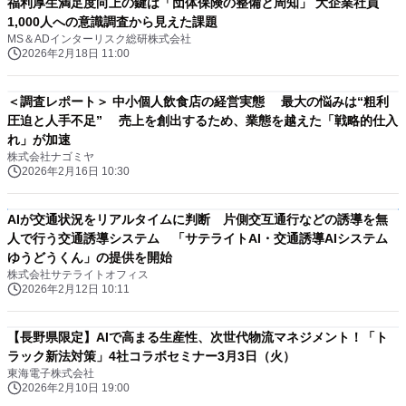
福利厚生満足度向上の鍵は「団体保険の整備と周知」 大企業社員
1,000人への意識調査から見えた課題
MS＆ADインターリスク総研株式会社
2026年2月18日 11:00
＜調査レポート＞ 中小個人飲食店の経営実態 最大の悩みは“粗利
圧迫と人手不足” 売上を創出するため、業態を越えた「戦略的仕入
れ」が加速
株式会社ナゴミヤ
2026年2月16日 10:30
AIが交通状況をリアルタイムに判断 片側交互通行などの誘導を無
人で行う交通誘導システム 「サテライトAI・交通誘導AIシステム
ゆうどうくん」の提供を開始
株式会社サテライトオフィス
2026年2月12日 10:11
【長野県限定】AIで高まる生産性、次世代物流マネジメント！「ト
ラック新法対策」4社コラボセミナー3月3日（火）
東海電子株式会社
2026年2月10日 19:00