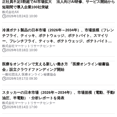
正社員不足5割超でAI市場拡大 法人向けAI研修、サービス開始から
短期間で導入企業100社突破
株式会社AX
2026年3月24日 10:00
冷凍ポテト製品の日本市場（2026年～2034年）、市場規模（フレン
チフライ、ティッキ、ポテトウェッジ、ポテトバイト、スマイリ
ー、フレンチフライ、ティッキ、ポテトウェッジ、ポテトバイト、
株式会社マーケットリサーチセンター
スマイリー）・分析レポートを発表
2026年3月18日 10:00
医療をオンラインで支える新しい働き方 「医療オンライン秘書協
会」設立クラウドファンディング開始
一般社団法人 医療オンライン秘書協会
2026年3月17日 09:30
スタッカーの日本市場（2026年～2034年）、市場規模（電動、手動/
油圧、半電動）・分析レポートを発表
株式会社マーケットリサーチセンター
2026年3月14日 17:00