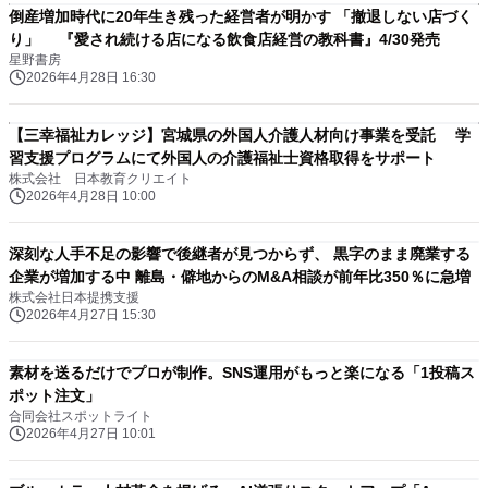
倒産増加時代に20年生き残った経営者が明かす 「撤退しない店づく
り」 『愛され続ける店になる飲食店経営の教科書』4/30発売
星野書房
2026年4月28日 16:30
【三幸福祉カレッジ】宮城県の外国人介護人材向け事業を受託 学
習支援プログラムにて外国人の介護福祉士資格取得をサポート
株式会社 日本教育クリエイト
2026年4月28日 10:00
深刻な人手不足の影響で後継者が見つからず、 黒字のまま廃業する
企業が増加する中 離島・僻地からのM&A相談が前年比350％に急増
株式会社日本提携支援
2026年4月27日 15:30
素材を送るだけでプロが制作。SNS運用がもっと楽になる「1投稿ス
ポット注文」
合同会社スポットライト
2026年4月27日 10:01