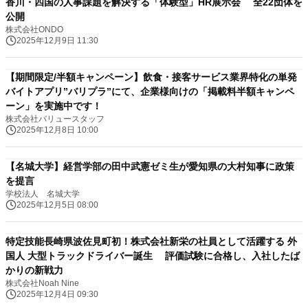
香川・四国の人事課題を解決する「体験型」HR展示会 全22団体を
公開
株式会社ONDO
2025年12月9日 11:30
【期間限定/半額キャンペーン】飲食・接客サービス業界特化の単発
バイトアプリ”バリプラ”にて、企業様向けの「掲載料半額キャンペ
ーン」を実施中です！
株式会社バリュースタッフ
2025年12月8日 10:00
【名城大学】経営学部の田中武憲ゼミ生が愛知県の大村知事に政策
を提言
学校法人 名城大学
2025年12月5日 08:00
特定技能長崎県波佐見町初！株式会社新栄の社員として活躍する 外
国人 大型トラックドライバー誕生 評価試験に合格し、入社したば
かりの新戦力
株式会社Noah Nine
2025年12月4日 09:30