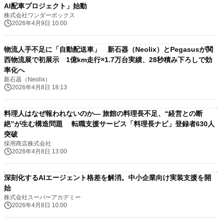
AI配車プロジェクト」始動
株式会社ワンダーボックス
2026年4月9日 10:00
物流人手不足に「自動配送車」 新石器（Neolix）とPegasusが関
西物流展で初展示 1億km走行×1.7万台実績、28秒積み下ろしで効
率化へ
新石器（Neolix）
2026年4月8日 18:13
料理人はなぜ報われないのか― 旅館の料理長不足、“経営との断
絶”が生む構造問題 転職支援サービス「料理長ナビ」登録者630人
突破
採用商店株式会社
2026年4月8日 13:00
深刻化するAIエージェント格差を解消。中小企業向け実装支援を開
始
株式会社スーパーアカデミー
2026年4月8日 10:00