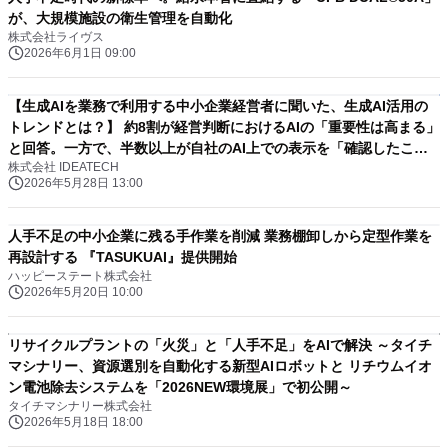
が、大規模施設の衛生管理を自動化
株式会社ライヴス
2026年6月1日 09:00
【生成AIを業務で利用する中小企業経営者に聞いた、生成AI活用の
トレンドとは？】 約8割が経営判断におけるAIの「重要性は高まる」
と回答。一方で、半数以上が自社のAI上での表示を「確認したこと
株式会社 IDEATECH
がない」実態
2026年5月28日 13:00
人手不足の中小企業に残る手作業を削減 業務棚卸しから定型作業を
再設計する 『TASUKUAI』提供開始
ハッピーステート株式会社
2026年5月20日 10:00
リサイクルプラントの「火災」と「人手不足」をAIで解決 ～タイチ
マシナリー、資源選別を自動化する新型AIロボットと リチウムイオ
ン電池除去システムを「2026NEW環境展」で初公開～
タイチマシナリー株式会社
2026年5月18日 18:00