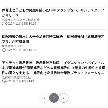
保育士と子どもの笑顔を描いたLINEスタンプをベルサンテスタッフ
がリリース
ベルサンテスタッフ株式会社
2025年11月25日 10:05
病院清掃の費用と人手不足を同時に解決 病院清掃AI『適在適掃ア
プリ』が本格展開
株式会社プラナ
2025年11月25日 10:00
アイテック阪急阪神、阪急阪神不動産、 イグニション・ポイントお
よび電通総研が 商業施設などの大規模施設の 従業員の生産性と多様
性の両立を支える、 施設向け次世代統合業務プラットフォームを事
阪神電気鉄道株式会社
業化へ
2025年11月18日 14:15
1