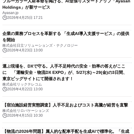
ブルーカラー人材革命を掲げる、AI逆張りスタートアップ「Ayasan
Holdings」が新サービス
Ayasan.jp
2026年4月25日 17:21
企業の業務プロセスを革新する 「生成AI導入支援サービス」の提供
を開始
株式会社日立ソリューションズ・テクノロジー
2026年4月23日 13:00
運ぶ現場を、DXで守る。人手不足時代の安全・効率の答えがここ
に 「運輸安全・物流DX EXPO」が、5/27(水)～29(金)の3日間、
東京ビッグサイトにて開催されます！
株式会社リックテレコム
2026年4月22日 13:00
【宿泊施設経営実態調査】人手不足およびコスト高騰が経営を直撃
株式会社リロバケーションズ
2026年4月15日 10:30
【物流の2026年問題】属人的な配車手配を生成AIで標準化。「生成