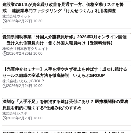
建設業の81％が資金繰り改善を見通す一方、価格変動リスクを警
戒 建設業専門ファクタリング「けんせつくん」利用者調査
株式会社ウィット
2026年2月27日 10:30
愛知県補助事業「外国人介護職員研修」2026年3月オンライン開催
受け入れ側職員向け・働く外国人職員向け【受講料無料】
株式会社日本教育クリエイト
2026年2月26日 10:00
【売買仲介セミナー】人手を増やさず売上を伸ばす！成功し続ける
セールス組織の変革方法を徹底解説｜いえらぶGROUP
株式会社いえらぶGROUP
2026年2月24日 10:00
深刻な「人手不足」を解消する鍵は受付にあり？ 医療機関様の業務
負担を劇的に軽くする“仕組み化”のすすめ
株式会社シスポ
2026年2月20日 18:00