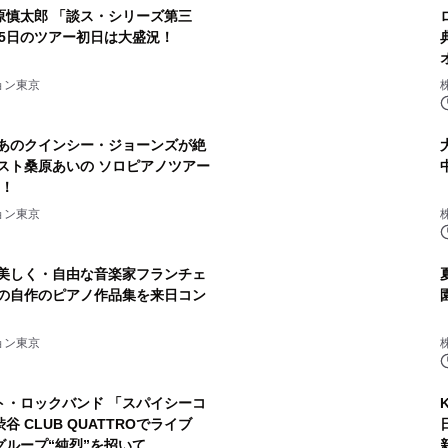
原慎太郎 「談ス・シリーズ第三
15日のツアー初日は大盛況！
ョン東京
 あのクインシー・ジョーンズが絶
スト桑原あいの ソロピアノツアー
！！
ョン東京
 美しく・自由な音楽家フランチェ
の自作のピアノ作品集を来日コン
ョン東京
ト・ロックバンド 「スパイシーコ
谷 CLUB QUATTROでライブ
ループ“純烈”を招いて