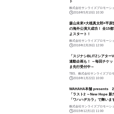
ト
株式会社サンライズプロモーシ
2016年5月10日 10:30
森山未來×大植真太郎×平原
の海外公演大成功！ 全15
よスタート！
株式会社サンライズプロモーシ
2016年2月26日 12:00
「スジナシBLITZシアター
連動企画も！ ～毎回チケ
ま先行受付中～
TBS、株式会社サンライズプロ
2016年1月22日 10:00
WAHAHA本舗 present
「ラスト2 ～New Hope
「ワハハヂカラ」で舞いま
株式会社サンライズプロモーシ
2015年12月1日 11:00