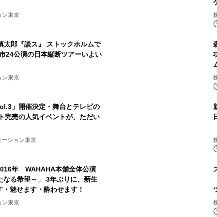
ョン東京
慎太郎『談ス』 ストックホルムで
都市24公演の日本縦断ツアーいよい
ョン東京
Vol.3」開催決定・舞台とテレビの
ット完売の人気イベントが、ただい
モーション東京
s 2016年 WAHAHA本舗全体公演
 新たなる希望～」 3年ぶりに、新生
す・魅せます・酔わせます！
ョン東京