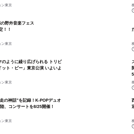
ョン東京
催の野外音楽フェス
決定！！
ョン東京
ように繰り広げられる トリビ
・ビー」東京公演 いよいよ
ョン東京
走の神話”を記録！K-POPデュオ
上陸、コンサートを8/25開催！
ョン東京