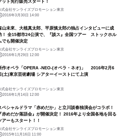
ケット先行販売スタート！
株式会社サンライズプロモーション東京
2016年3月30日 14:00
森山未來、大植真太郎、平原慎太郎の独占インタビューに成
功！ 全15都市24公演で、『談ス』全国ツアー ストックホル
ムでも開催決定
株式会社サンライズプロモーション東京
2016年1月29日 12:00
新作オペラ「OPERA -NEO-(オペラ・ネオ)」 2016年2月6
日(土)東京芸術劇場 シアターイーストにて上演
株式会社サンライズプロモーション東京
2016年1月14日 12:00
スペシャルドラマ「赤めだか」と立川談春独演会がコラボ！
『赤めだか落語会』が開催決定！ 2016年より全国各地を回る
ツアーもスタート！！
株式会社サンライズプロモーション東京
2015年11月16日 11:00