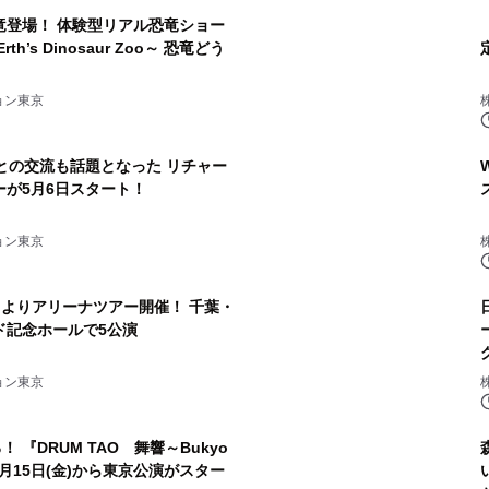
竜登場！ 体験型リアル恐竜ショー
’s Dinosaur Zoo～ 恐竜どう
ョン東京
との交流も話題となった リチャー
が5月6日スタート！
ョン東京
年1月よりアリーナツアー開催！ 千葉・
ド記念ホールで5公演
ョン東京
 『DRUM TAO 舞響～Bukyo
月15日(金)から東京公演がスター