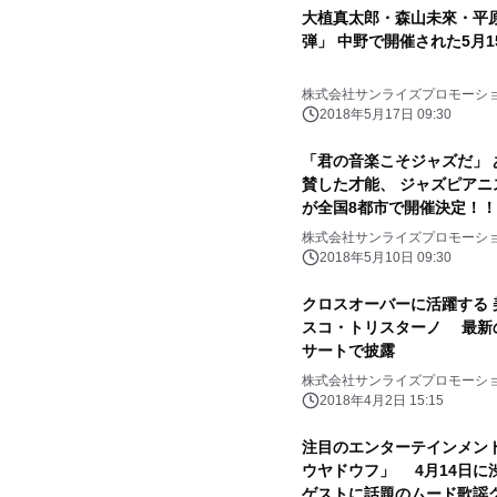
大植真太郎・森山未來・平
弾」 中野で開催された5月
株式会社サンライズプロモーシ
2018年5月17日 09:30
「君の音楽こそジャズだ」
賛した才能、 ジャズピアニ
が全国8都市で開催決定！
株式会社サンライズプロモーシ
2018年5月10日 09:30
クロスオーバーに活躍する
スコ・トリスターノ 最新
サートで披露
株式会社サンライズプロモーシ
2018年4月2日 15:15
注目のエンターテインメン
ウヤドウフ」 4月14日に渋
ゲストに話題のムード歌謡グ