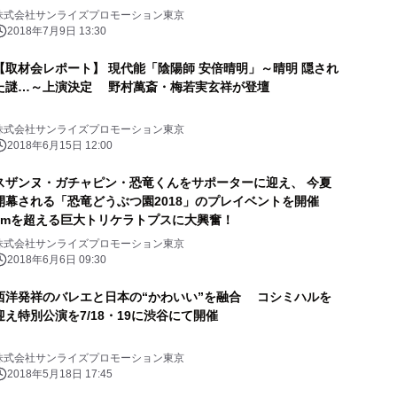
株式会社サンライズプロモーション東京
2018年7月9日 13:30
【取材会レポート】 現代能「陰陽師 安倍晴明」～晴明 隠され
た謎…～上演決定 野村萬斎・梅若実玄祥が登壇
株式会社サンライズプロモーション東京
2018年6月15日 12:00
スザンヌ・ガチャピン・恐竜くんをサポーターに迎え、 今夏
開幕される「恐竜どうぶつ園2018」のプレイベントを開催
5mを超える巨大トリケラトプスに大興奮！
株式会社サンライズプロモーション東京
2018年6月6日 09:30
西洋発祥のバレエと日本の“かわいい”を融合 コシミハルを
迎え特別公演を7/18・19に渋谷にて開催
株式会社サンライズプロモーション東京
2018年5月18日 17:45