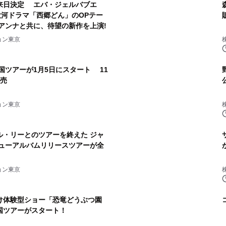
来日決定 エバ・ジェルバブエ
K大河ドラマ「西郷どん」のOPテー
アンナと共に、待望の新作を上演!
ョン東京
全国ツアーが1月5日にスタート 11
販売
ョン東京
ル・リーとのツアーを終えた ジャ
ニューアルバムリリースツアーが全
ョン東京
け体験型ショー「恐竜どうぶつ園
ら全国ツアーがスタート！