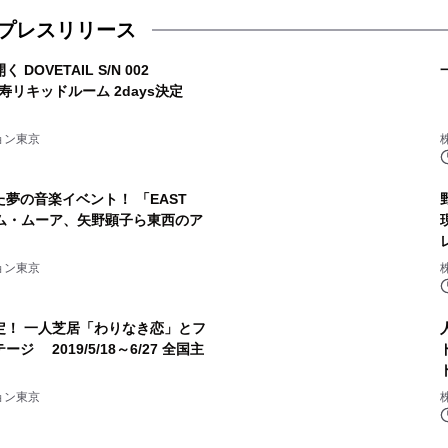
プレスリリース
OVETAIL S/N 002
SAT) / 11.3(SUN) 恵比寿リキッドルーム 2days決定
ョン東京
夢の音楽イベント！ 「EAST
 - サム・ムーア、矢野顕子ら東西のア
ョン東京
定！ 一人芝居「わりなき恋」とフ
 2019/5/18～6/27 全国主
ョン東京