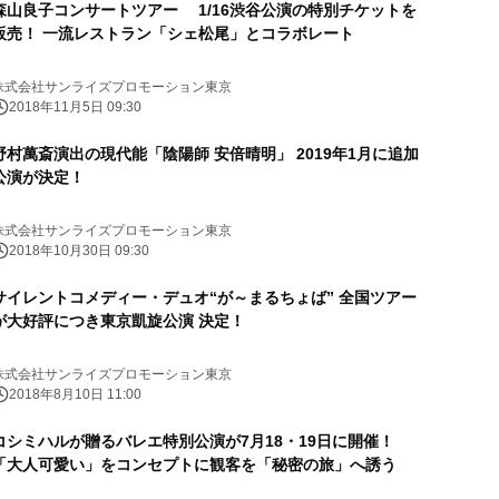
森山良子コンサートツアー 1/16渋谷公演の特別チケットを
販売！ 一流レストラン「シェ松尾」とコラボレート
株式会社サンライズプロモーション東京
2018年11月5日 09:30
野村萬斎演出の現代能「陰陽師 安倍晴明」 2019年1月に追加
公演が決定！
株式会社サンライズプロモーション東京
2018年10月30日 09:30
サイレントコメディー・デュオ“が～まるちょば” 全国ツアー
が大好評につき東京凱旋公演 決定！
株式会社サンライズプロモーション東京
2018年8月10日 11:00
コシミハルが贈るバレエ特別公演が7月18・19日に開催！
「大人可愛い」をコンセプトに観客を「秘密の旅」へ誘う