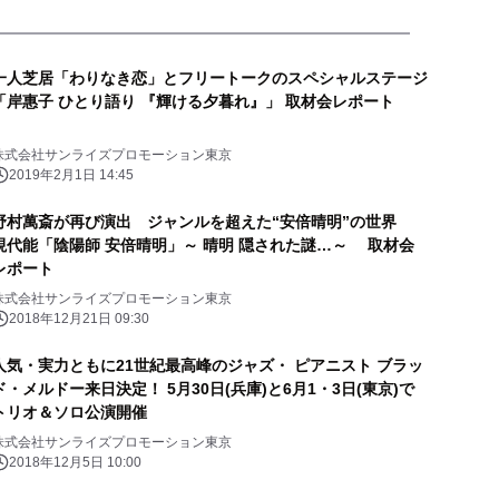
一人芝居「わりなき恋」とフリートークのスペシャルステージ
「岸惠子 ひとり語り 『輝ける夕暮れ』」 取材会レポート
株式会社サンライズプロモーション東京
2019年2月1日 14:45
野村萬斎が再び演出 ジャンルを超えた“安倍晴明”の世界
現代能「陰陽師 安倍晴明」～ 晴明 隠された謎…～ 取材会
レポート
株式会社サンライズプロモーション東京
2018年12月21日 09:30
人気・実力ともに21世紀最高峰のジャズ・ ピアニスト ブラッ
ド・メルドー来日決定！ 5月30日(兵庫)と6月1・3日(東京)で
トリオ＆ソロ公演開催
株式会社サンライズプロモーション東京
2018年12月5日 10:00