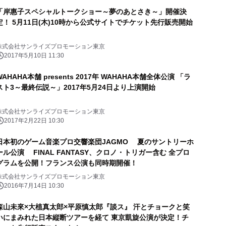
「岸惠子スペシャルトークショー～夢のあとさき～」開催決
定！ 5月11日(木)10時から公式サイトでチケット先行販売開始
株式会社サンライズプロモーション東京
2017年5月10日 11:30
WAHAHA本舗 presents 2017年 WAHAHA本舗全体公演 「ラ
スト3～最終伝説～」2017年5月24日より上演開始
株式会社サンライズプロモーション東京
2017年2月22日 10:30
日本初のゲーム音楽プロ交響楽団JAGMO 夏のサントリーホ
ール公演 FINAL FANTASY、クロノ・トリガー含む 全プロ
グラムを公開！フランス公演も同時期開催！
株式会社サンライズプロモーション東京
2016年7月14日 10:30
森山未來×大植真太郎×平原慎太郎『談ス』 汗とチョークと笑
いにまみれた日本縦断ツアーを経て 東京凱旋公演が決定！チ