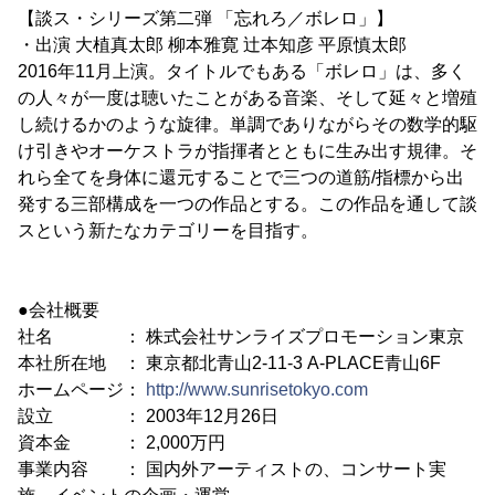
【談ス・シリーズ第二弾 「忘れろ／ボレロ」】
・出演 大植真太郎 柳本雅寛 辻本知彦 平原慎太郎
2016年11月上演。タイトルでもある「ボレロ」は、多く
の人々が一度は聴いたことがある音楽、そして延々と増殖
し続けるかのような旋律。単調でありながらその数学的駆
け引きやオーケストラが指揮者とともに生み出す規律。そ
れら全てを身体に還元することで三つの道筋/指標から出
発する三部構成を一つの作品とする。この作品を通して談
スという新たなカテゴリーを目指す。
●会社概要
社名 ： 株式会社サンライズプロモーション東京
本社所在地 ： 東京都北青山2-11-3 A-PLACE青山6F
ホームページ：
http://www.sunrisetokyo.com
設立 ： 2003年12月26日
資本金 ： 2,000万円
事業内容 ： 国内外アーティストの、コンサート実