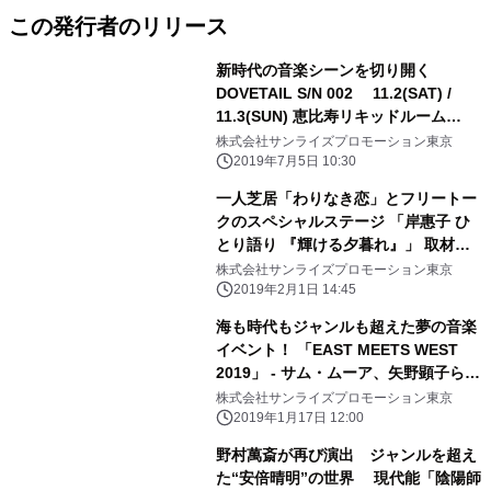
この発行者のリリース
新時代の音楽シーンを切り開く
DOVETAIL S/N 002 11.2(SAT) /
11.3(SUN) 恵比寿リキッドルーム
2days決定
株式会社サンライズプロモーション東京
2019年7月5日 10:30
一人芝居「わりなき恋」とフリートー
クのスペシャルステージ 「岸惠子 ひ
とり語り 『輝ける夕暮れ』」 取材会
レポート
株式会社サンライズプロモーション東京
2019年2月1日 14:45
海も時代もジャンルも超えた夢の音楽
イベント！ 「EAST MEETS WEST
2019」 - サム・ムーア、矢野顕子ら東
西のアーティストが集結 -
株式会社サンライズプロモーション東京
2019年1月17日 12:00
野村萬斎が再び演出 ジャンルを超え
た“安倍晴明”の世界 現代能「陰陽師