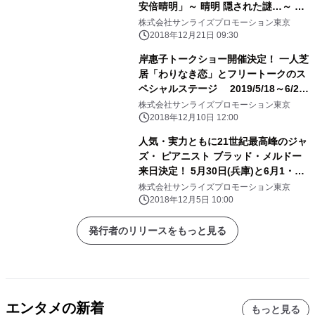
安倍晴明」～ 晴明 隠された謎…～
取材会レポート
株式会社サンライズプロモーション東京
2018年12月21日 09:30
岸惠子トークショー開催決定！ 一人芝
居「わりなき恋」とフリートークのス
ペシャルステージ 2019/5/18～6/27
全国主要都市
株式会社サンライズプロモーション東京
2018年12月10日 12:00
人気・実力ともに21世紀最高峰のジャ
ズ・ ピアニスト ブラッド・メルドー
来日決定！ 5月30日(兵庫)と6月1・3
日(東京)でトリオ＆ソロ公演開催
株式会社サンライズプロモーション東京
2018年12月5日 10:00
発行者のリリースをもっと見る
エンタメの新着
もっと見る