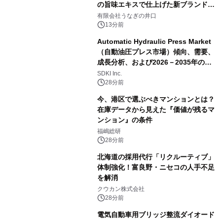
の旨味エキスで仕上げた新ブランド
「井口の誉」誕生
有限会社うなぎの井口
13分前
Automatic Hydraulic Press Market
（自動油圧プレス市場）傾向、需要、
成長分析、および2026－2035年の予
測
SDKI Inc.
28分前
今、港区で選ぶべきマンションとは？
在庫データから見えた『価値が残るマ
ンション』の条件
福嶋総研
28分前
北海道の採用代行「リクルーティブ」
体制強化！富良野・ニセコの人手不足
を解消
クウカン株式会社
28分前
電気自動車用ブリッジ整流ダイオード