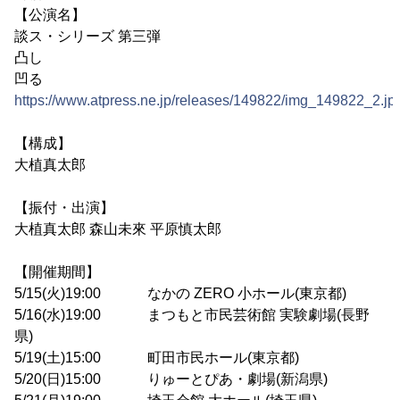
【公演名】
談ス・シリーズ 第三弾
凸し
凹る
https://www.atpress.ne.jp/releases/149822/img_149822_2.jp
【構成】
大植真太郎
【振付・出演】
大植真太郎 森山未來 平原慎太郎
【開催期間】
5/15(火)19:00 なかの ZERO 小ホール(東京都)
5/16(水)19:00 まつもと市民芸術館 実験劇場(長野
県)
5/19(土)15:00 町田市民ホール(東京都)
5/20(日)15:00 りゅーとぴあ・劇場(新潟県)