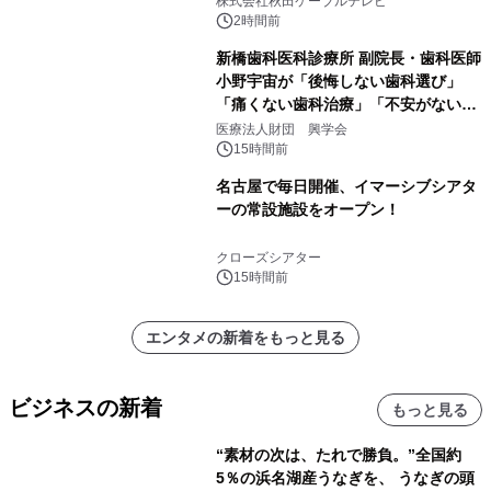
株式会社秋田ケーブルテレビ
るパッケージ～ 9月1日(火)秋田県内で
2時間前
販売開始
新橋歯科医科診療所 副院長・歯科医師
小野宇宙が「後悔しない歯科選び」
「痛くない歯科治療」「不安がない治
療計画」をテーマに専門監修
医療法人財団 興学会
15時間前
名古屋で毎日開催、イマーシブシアタ
ーの常設施設をオープン！
クローズシアター
15時間前
エンタメの新着をもっと見る
ビジネスの新着
もっと見る
“素材の次は、たれで勝負。”全国約
5％の浜名湖産うなぎを、 うなぎの頭