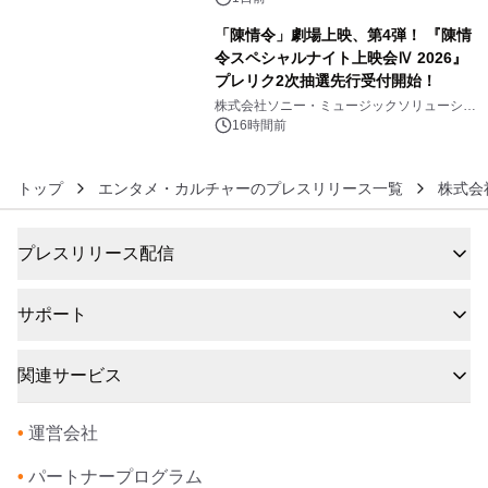
「陳情令」劇場上映、第4弾！ 『陳情
令スペシャルナイト上映会Ⅳ 2026』
プレリク2次抽選先行受付開始！
6
株式会社ソニー・ミュージックソリューショ
ンズ
16時間前
トップ
エンタメ・カルチャーのプレスリリース一覧
株式会
プレスリリース配信
サポート
関連サービス
•
運営会社
•
パートナープログラム