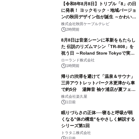
【令和8年8月8日】トリプル「8」の日
に発表！ ヨックモック・地域バージョ
ンの秋田デザイン缶が誕生 ～かわいい
2
秋田犬の子犬と秋田の四季と名所を巡
株式会社秋田ケーブルテレビ
るパッケージ～ 9月1日(火)秋田県内で
2時間前
販売開始
8月8日は音楽シーンに革新をもたらし
た 伝説のリズムマシン「TR-808」を
祝う日 ～Roland Store Tokyoで実機
3
を展示しての 記念キャンペーンを開
ローランド株式会社
催 英国ラジオ「NTS」の 特別プログ
1時間前
ラムや、「TR-808」を愛する伝説的
帰りの渋滞を避けて「温泉＆サウナ」
アーティストを フィーチャーしたアニ
三井アウトレットパーク木更津から車
メーションを公開～
で約5分 湯舞音 袖ケ浦店が夏フェア
4
メニューを提供
株式会社楽久屋
1日前
眠りづらさの正体──寝ると呼吸が弱
くなる"体の構造"をやさしく解説する
シリーズ第1回
5
トラタニ株式会社
1日前