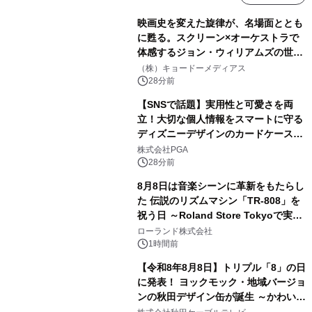
映画史を変えた旋律が、名場面ととも
に甦る。スクリーン×オーケストラで
体感するジョン・ウィリアムズの世
界。ジョン・ウィリアムズ：シネマ・
（株）キョードーメディアス
スペクタキュラー・コンサート 開催決
28分前
定！
【SNSで話題】実用性と可愛さを両
立！大切な個人情報をスマートに守る
ディズニーデザインのカードケースを
株式会社PGAが8月7日発売
株式会社PGA
28分前
8月8日は音楽シーンに革新をもたらし
た 伝説のリズムマシン「TR-808」を
祝う日 ～Roland Store Tokyoで実機
を展示しての 記念キャンペーンを開
ローランド株式会社
催 英国ラジオ「NTS」の 特別プログ
1時間前
ラムや、「TR-808」を愛する伝説的
【令和8年8月8日】トリプル「8」の日
アーティストを フィーチャーしたアニ
に発表！ ヨックモック・地域バージョ
メーションを公開～
ンの秋田デザイン缶が誕生 ～かわいい
秋田犬の子犬と秋田の四季と名所を巡