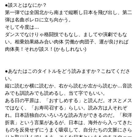
●談スとはなにか？
第一弾では全国北から南まで縦断し日本を飛び出し、第二
弾は名曲ボレロに立ち向かう。
そして今度は…
ダンスでなけりゃ格闘技でもなし、ましてや演劇でもな
い。相乗効果絡み合い肉体 労働か肉団子、運が良ければ
肉体美！それが談ス！(かもしれない)
●あなたはこのタイトルをどう読みますか？こねてくださ
い。
縦に読むか横に読むか、右から読むか左から読むか…音読
みでも訓読みでも読めるし、当て字でもいい。
ある日の平原は、「おすしめする」と読んだ。オスとメス
ではなく、「お寿司召する」らしい。読み方は人それぞ
れ。日本語独自のいろいろな読み方ができるのだ。「和洋
折衷」という言葉があるが、日本は、海外から入ってきた
ものを反発せずにうまく吸収して、自分たちの文脈にさら