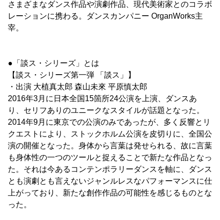
さまざまなダンス作品や演劇作品、現代美術家とのコラボ
レーションに携わる。ダンスカンパニー OrganWorks主
宰。
●「談ス・シリーズ」とは
【談ス・シリーズ第一弾 「談ス」】
・出演 大植真太郎 森山未來 平原慎太郎
2016年3月に日本全国15箇所24公演を上演、ダンスあ
り、セリフありのユニークなスタイルが話題となった。
2014年9月に東京での公演のみであったが、多く反響とリ
クエストにより、ストックホルム公演を皮切りに、全国公
演の開催となった。身体から言葉は発せられる、故に言葉
も身体性の一つのツールと捉えることで新たな作品となっ
た。それは今あるコンテンポラリーダンスを軸に、ダンス
とも演劇とも言えないジャンルレスなパフォーマンスに仕
上がっており、新たな創作作品の可能性を感じるものとな
った。