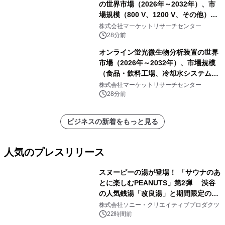
の世界市場（2026年～2032年）、市
場規模（800 V、1200 V、その他）・
分析レポートを発表
株式会社マーケットリサーチセンター
28分前
オンライン蛍光微生物分析装置の世界
市場（2026年～2032年）、市場規模
（食品・飲料工場、冷却水システム、
病院、飲料水安全警報システム）・分
株式会社マーケットリサーチセンター
析レポートを発表
28分前
ビジネスの新着をもっと見る
人気のプレスリリース
スヌーピーの湯が登場！ 「サウナのあ
とに楽しむPEANUTS」第2弾 渋谷
の人気銭湯「改良湯」と期間限定のコ
1
ラボレーション サウナイキタイコラ
株式会社ソニー・クリエイティブプロダクツ
ボグッズも発売決定！
22時間前