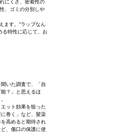
破れにくさ、密着性の
全性、ゴミの分別しや
えます。“ラップなん
める特性に応じて、お
聞いた調査で、「自
万能？」と思えるほ
う。
エット効果を狙った
髪に巻く」など、髪染
力を高めると期待され
など、傷口の保護に使