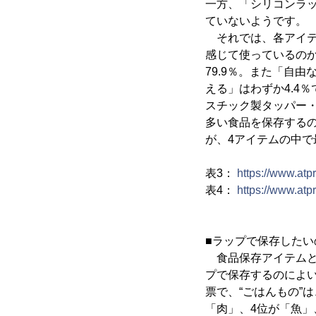
一方、「シリコンラッ
ていないようです。
それでは、各アイテ
感じて使っているの
79.9％。また「自
える」はわずか4.4
スチック製タッパー・
多い食品を保存する
が、4アイテムの中
表3：
https://www.at
表4：
https://www.at
■ラップで保存した
食品保存アイテムと
プで保存するのによい
票で、“ごはんもの”
「肉」、4位が「魚」