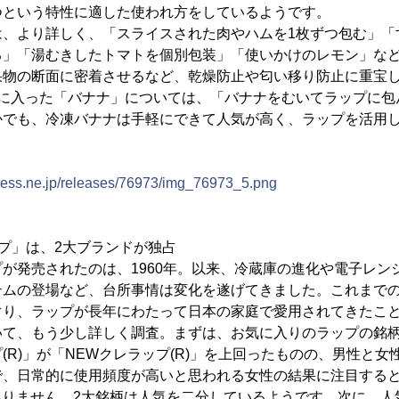
つという特性に適した使われ方をしているようです。
、より詳しく、「スライスされた肉やハムを1枚ずつ包む」「
る」「湯むきしたトマトを個別包装」「使いかけのレモン」な
果物の断面に密着させるなど、乾燥防止や匂い移り防止に重宝
位に入った「バナナ」については、「バナナをむいてラップに包
かでも、冷凍バナナは手軽にできて人気が高く、ラップを活用
press.ne.jp/releases/76973/img_76973_5.png
プ」は、2大ブランドが独占
が発売されたのは、1960年。以来、冷蔵庫の進化や電子レン
テムの登場など、台所事情は変化を遂げてきました。これまで
ぐり、ラップが長年にわたって日本の家庭で愛用されてきたこ
いて、もう少し詳しく調査。まずは、お気に入りのラップの銘
(R)」が「NEWクレラップ(R)」を上回ったものの、男性と
、日常的に使用頻度が高いと思われる女性の結果に注目すると、
はありません。2大銘柄は人気を二分しているようです。次に、