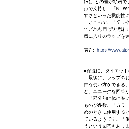
(R)」との差が顕著
点で支持し、「NEW
すさといった機能性
ところで、「切りやす
てどれも同じ”と思
気に入りのラップを
表7：
https://www.at
■保湿に、ダイエッ
最後に、ラップのお
由な使い方ができる
ど、ユニークな回答
「部分的に体に巻い
ものが多数。「カラ
めのときに使用する
ているようです。「
うという回答もあり