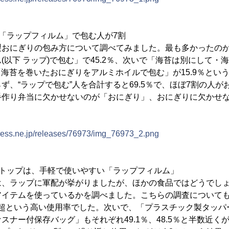
「ラップフィルム」で包む人が7割
おにぎりの包み方について調べてみました。最も多かったのが
(以下 ラップ)で包む」で45.2％、次いで「海苔は別にして・
、「海苔を巻いたおにぎりをアルミホイルで包む」が15.9％とい
ず、“ラップで包む”人を合計すると69.5％で、ほぼ7割の人
手作り弁当に欠かせないのが「おにぎり」、おにぎりに欠かせ
press.ne.jp/releases/76973/img_76973_2.png
のトップは、手軽で使いやすい「ラップフィルム」
、ラップに軍配が挙がりましたが、ほかの食品ではどうでしょ
アイテムを使っているかを調べました。こちらの調査についても
8割超という高い使用率でした。次いで、「プラスチック製タッ
スナー付保存バッグ」もそれぞれ49.1％、48.5％と半数近く