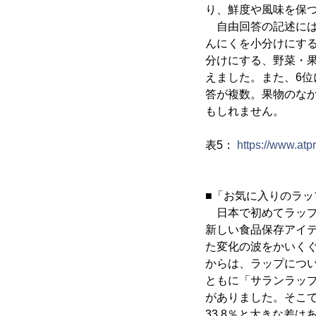
り、鮮度や風味を保
自由回答の記述には
んにくを小分けにす
分けにする、野菜・
えました。また、6
答が複数。果物のな
もしれません。
表5：
https://www.at
■「お気に入りのラッ
日本で初めてラップ
新しい食品保存アイ
た変化の波をかいく
からは、ラップにつ
ともに「サランラップ
がありました。そこで
33.8％と大きな差