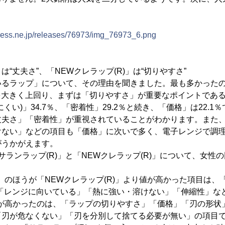
。
press.ne.jp/releases/76973/img_76973_6.png
」は“丈夫さ”、「NEWクレラップ(R)」は“切りやすさ”
るラップ」について、その理由を聞きました。最も多かったの
目を大きく上回り、まずは「切りやすさ」が重要なポイントであ
くい)」34.7％、「密着性」29.2％と続き、「価格」は22.1
丈夫さ」「密着性」が重視されていることがわかります。また
けない」などの項目も「価格」に次いで多く、電子レンジで調
がうかがえます。
ランラップ(R)」と「NEWクレラップ(R)」について、女性
」のほうが「NEWクレラップ(R)」より値が高かった項目は、
「レンジに向いている」「熱に強い・溶けない」「伸縮性」な
うが高かったのは、「ラップの切りやすさ」「価格」「刃の形状
「刃が危なくない」「刃を分別して捨てる必要が無い」の項目