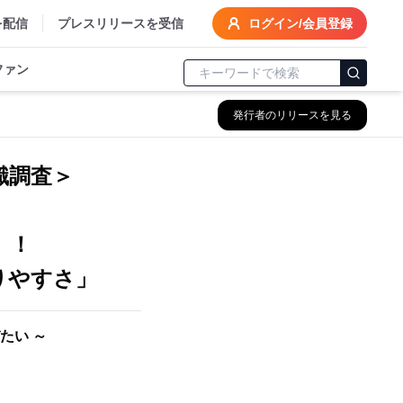
を配信
プレスリリースを受信
ログイン/会員登録
ファン
発行者のリリースを見る
識調査＞
」
」！
りやすさ」
たい ～