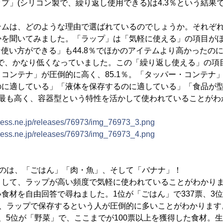
プ」(シリコン製で、繰り返し使用できる)は4.3％という結果
ムは、どのような理由で選ばれているのでしょうか。それぞれ
かを聞いてみました。「ラップ」は「気軽に使える」の項目が
由な使い方ができる」も44.8％でほかのアイテムより高かったの
％で、かなり低くなっていました。この「繰り返し使える」の項
コンテナ」が圧倒的に高く、85.1％。「タッパー・コンテナ
のに適している」「液体を保存するのに適している」「食品が
で最も高く、容器型という特性を活かして使われていることがわ
press.ne.jp/releases/76973/img_76973_3.png
press.ne.jp/releases/76973/img_76973_4.png
いのは、「ごはん」「肉・魚」、そして「バナナ」！
して、ラップが高い頻度で気軽に使われていることがわかりま
食材を自由回答で尋ねました。1位が「ごはん」で337票、3位
は、ラップで保存するという人が圧倒的に多いことがわかります
、5位が「野菜」で、ここまでが100票以上を獲得した食材。