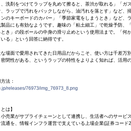
、洗剤をつけてラップを丸めて擦ると、茶渋が取れる」「ガス
け、ラップで汚れをパックしながら、油汚れを落とす」など、
コンのキーボードのカバー」「季節家電をしまうとき」など、
化製品にも有効なようです。趣味の「粘土細工」で乾燥予防、
るとき」の段ボールの中身の滑り止めという使用法まで。「何
ている」という回答に納得です。
な場面で愛用されてきた日用品だからこそ、使い方は千差万別
、密閉性がある、というラップの特性をよりよく知れば、活用
用方法：
ne.jp/releases/76973/img_76973_8.png
トとは】
小売業がサプライチェーンとして連携し、生活者へのサービス
流通を、情報インフラ運営で支えている上場企業(証券コード23