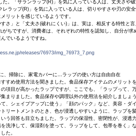
でした。「サランラップ(R)」を気に入っている人は、丈夫さや
クレラップ(R)」を気に入っている人は、切りやすさや刃の安
にメリットを感じているようです。
さ」と「丈夫さ(破れにくい)」は、実は、相反する特性と言
われがちですが、消費者は、それぞれの特性を認知し、自分が求
選んでいるようですね。
press.ne.jp/releases/76973/img_76973_7.png
トに、掃除に、家電カバーに…ラップの使い方は自由自在
すすめ使用方法を聞きました。食品保存アイテムのメリットを
」の項目が高かったラップですが、ここでも、「ラップって、
が集まりました。食品保存や調理以外の使用法を紹介しましょ
て、シェイプアップに使う」「顔のパック」など、美容・ダイ
ートリートメントのとき、色が浸透しやすいように、ラップを
という回答も目立ちました。ラップの保湿性、密閉性が、浸透
傷を洗浄して、保湿剤を塗って、ラップをして、包帯を巻く」
ました。