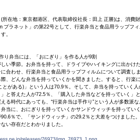
所在地：東京都港区、代表取締役社長：田上 正勝)は、消費
om プラネット」の第22号として、行楽弁当と食品用ラップフ
ます。
作り弁当には、「おにぎり」を作る人が9割
しい季節。お弁当を持って、ドライブやハイキングに出かけた
ンに合わせ、行楽弁当と食品用ラップフィルムについて調査し
る際、どんな弁当を持っていくかを聞きました。すると、行楽
ことがある)」という人は70.9％。そして、弁当を持っていく
」と答えた人が72.5％、「購入した弁当などを持っていく」と答
える時代にあっても、“行楽弁当は手作り”という人が多数派な
弁当に、おにぎりを持っていくかサンドウィッチを持っていく
90.6％で、「サンドウィッチ」の29.2％と大差をつけました
せない存在だとわかりました。
press.ne.jp/releases/76973/img_76973_1.png