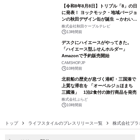
【令和8年8月8日】トリプル「8」の日
に発表！ ヨックモック・地域バージョ
ンの秋田デザイン缶が誕生 ～かわいい
4
秋田犬の子犬と秋田の四季と名所を巡
株式会社秋田ケーブルテレビ
るパッケージ～ 9月1日(火)秋田県内で
13時間前
販売開始
デスクにハイエースがやってきた。
「ハイエース型ふせんホルダー」
Amazonで予約販売開始
5
CAMSHOP.JP
10時間前
北前船の歴史が息づく港町・三国湊で
上質な滞在を 「オーベルジュほまち
三國湊」 1泊2食付の旅行商品を発売
6
株式会社ぷらど
10時間前
トップ
ライフスタイルのプレスリリース一覧
株式会社プラ