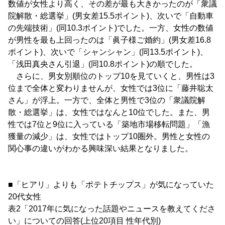
数値が女性より高く、その差が最も大きかったのが「衆議
院解散・総選挙」(男女差15.5ポイント)、次いで「自動車
の先端技術」(同10.3ポイント)でした。一方、女性の数値
が男性を最も上回ったのは「眞子様ご婚約」(男女差16.8
ポイント)、次いで「シャンシャン」(同13.5ポイント)、
「浅田真央さん引退」(同10.8ポイント)の順でした。
さらに、男女別順位のトップ10を見ていくと、男性は3
位まで全体と変わりませんが、女性では3位に「藤井聡太
さん」が浮上。一方で、全体と男性で3位の「衆議院解
散・総選挙」は、女性ではなんと10位でした。また、男
性では7位と9位に入っている「築地市場移転問題」「漁
獲量の減少」は、女性ではトップ10圏外。男性と女性の
関心事の違いがわかる興味深い結果となりました。
■「ヒアリ」よりも「ポテトチップス」が気になっていた
20代女性
表2「2017年に気になった話題やニュースを教えてくださ
い」についての回答(上位20項目 性年代別)