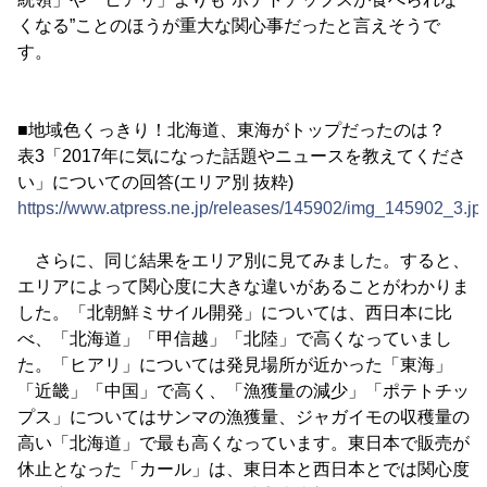
くなる”ことのほうが重大な関心事だったと言えそうで
す。
■地域色くっきり！北海道、東海がトップだったのは？
表3「2017年に気になった話題やニュースを教えてくださ
い」についての回答(エリア別 抜粋)
https://www.atpress.ne.jp/releases/145902/img_145902_3.jp
さらに、同じ結果をエリア別に見てみました。すると、
エリアによって関心度に大きな違いがあることがわかりま
した。「北朝鮮ミサイル開発」については、西日本に比
べ、「北海道」「甲信越」「北陸」で高くなっていまし
た。「ヒアリ」については発見場所が近かった「東海」
「近畿」「中国」で高く、「漁獲量の減少」「ポテトチッ
プス」についてはサンマの漁獲量、ジャガイモの収穫量の
高い「北海道」で最も高くなっています。東日本で販売が
休止となった「カール」は、東日本と西日本とでは関心度