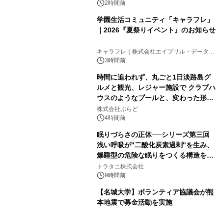
2時間前
学園生活コミュニティ「キャラフレ」
｜2026『夏祭りイベント』のお知らせ
キャラフレ｜株式会社エイプリル・データ・
デザインズ
3時間前
時間に追われず、丸ごと1日淡路島グ
ルメと観光、レジャー施設で クラブハ
ウスのようなプールと、変わった形の
サウナも 「THE BOXY AWAJI」のお
株式会社ぷらど
得な素泊まり連泊プランで
4時間前
眠りづらさの正体──シリーズ第三回
浅い呼吸が"二酸化炭素過剰"を生み、
爆睡型の危険な眠りをつくる構造を解
説
トラタニ株式会社
9時間前
【名城大学】ボランティア協議会が熊
本地震で募金活動を実施