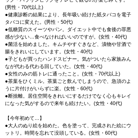
(男性・70代以上)
●健康診断の結果により、長年吸い続けた紙タバコを電子
タバコに変えた。(男性・50代)
●低糖質のスイーツやパン。ダイエット中でも食後の罪悪
感が少ない…食べなければいいのですが。(女性・40代)
●菌活を始めました。キムチやすぐきなど、漬物や甘酒で
腸をきれいにしています。(女性・40代)
●子どもが買ったハンドスピナー。気がついたら家族みん
なが代わる代わる回していた。(女性・40代)
●女性のみの筋トレに通ったこと。(女性・70代以上)
●茶葉をひくミル。茶葉ごと飲んでしまうので、急須のよ
うに片付けがいらずに楽。(女性・60代)
●断捨離。居住空間をきれいにするだけでなく心もキレイ
になった気がするので来年も続けたい。(女性・40代)
【今年初めて…】
●大人のぬり絵を始めた。色を塗って、完成された絵にウ
ットリ。時間を忘れて没頭している。(女性・60代)