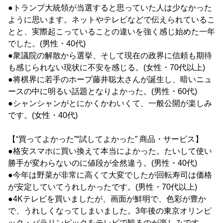
●トランプ大統領が当選すると思っていた人は少なかった
ように思います。ネットやテレビなどで伝えられているこ
とと、実際起こっていることの違いを強く感じ始めた一年
でした。(男性・40代)
●衆議院の解散から選挙、そして現在の政界に信頼も期待
も感じられない現状に不安を感じる。(女性・70代以上)
●将棋界に若手のホープ藤井聡太さんが誕生し、暗いニュ
ースの中に明るい話題となりよかった。(男性・60代)
●シャンシャンがとにかくかわいくて、一般公開が楽しみ
です。(女性・40代)
【“買ってよかった”“試してよかった” 商品・サービス】
●格安スマホに買い換えて本当によかった。たいして使い
勝手が変わらないのに値段が全然違う。(男性・40代)
●今年は野菜が非常に高くて大変でしたが回転寿司は価格
が安定していてうれしかったです。(男性・70代以上)
●4Kテレビを買いましたが、画面が鮮明で、色彩が豊か
で、うれしくなってしまいました。3年後の東京オリンピ
ック・パラリンピックをテレビで観るのが楽しみです。