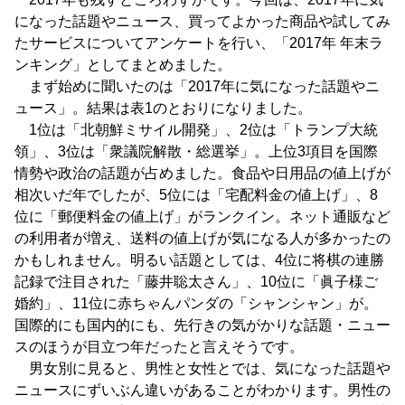
になった話題やニュース、買ってよかった商品や試してみ
たサービスについてアンケートを行い、「2017年 年末ラ
ンキング」としてまとめました。
まず始めに聞いたのは「2017年に気になった話題やニ
ュース」。結果は表1のとおりになりました。
1位は「北朝鮮ミサイル開発」、2位は「トランプ大統
領」、3位は「衆議院解散・総選挙」。上位3項目を国際
情勢や政治の話題が占めました。食品や日用品の値上げが
相次いだ年でしたが、5位には「宅配料金の値上げ」、8
位に「郵便料金の値上げ」がランクイン。ネット通販など
の利用者が増え、送料の値上げが気になる人が多かったの
かもしれません。明るい話題としては、4位に将棋の連勝
記録で注目された「藤井聡太さん」、10位に「眞子様ご
婚約」、11位に赤ちゃんパンダの「シャンシャン」が。
国際的にも国内的にも、先行きの気がかりな話題・ニュー
スのほうが目立つ年だったと言えそうです。
男女別に見ると、男性と女性とでは、気になった話題や
ニュースにずいぶん違いがあることがわかります。男性の