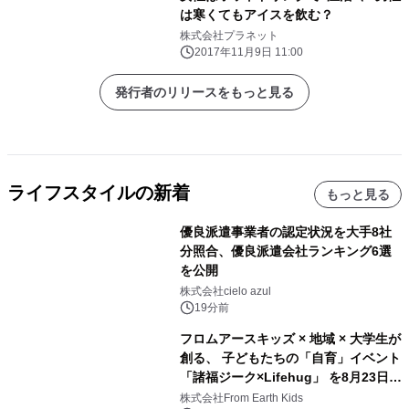
は寒くてもアイスを飲む？
株式会社プラネット
2017年11月9日 11:00
発行者のリリースをもっと見る
ライフスタイルの新着
もっと見る
優良派遣事業者の認定状況を大手8社
分照合、優良派遣会社ランキング6選
を公開
株式会社cielo azul
19分前
フロムアースキッズ × 地域 × 大学生が
創る、 子どもたちの「自育」イベント
「諸福ジーク×Lifehug」 を8月23日
(日)開催
株式会社From Earth Kids