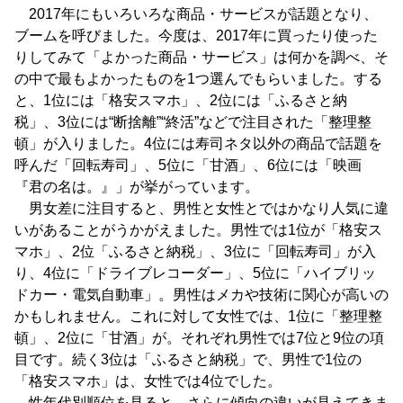
2017年にもいろいろな商品・サービスが話題となり、
ブームを呼びました。今度は、2017年に買ったり使った
りしてみて「よかった商品・サービス」は何かを調べ、そ
の中で最もよかったものを1つ選んでもらいました。する
と、1位には「格安スマホ」、2位には「ふるさと納
税」、3位には“断捨離”“終活”などで注目された「整理整
頓」が入りました。4位には寿司ネタ以外の商品で話題を
呼んだ「回転寿司」、5位に「甘酒」、6位には「映画
『君の名は。』」が挙がっています。
男女差に注目すると、男性と女性とではかなり人気に違
いがあることがうかがえました。男性では1位が「格安ス
マホ」、2位「ふるさと納税」、3位に「回転寿司」が入
り、4位に「ドライブレコーダー」、5位に「ハイブリッ
ドカー・電気自動車」。男性はメカや技術に関心が高いの
かもしれません。これに対して女性では、1位に「整理整
頓」、2位に「甘酒」が。それぞれ男性では7位と9位の項
目です。続く3位は「ふるさと納税」で、男性で1位の
「格安スマホ」は、女性では4位でした。
性年代別順位を見ると、さらに傾向の違いが見えてきま