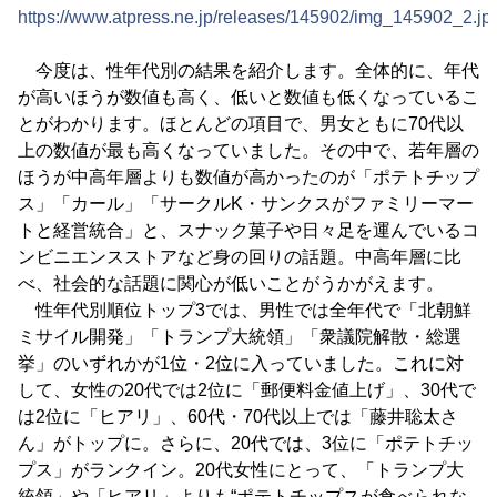
https://www.atpress.ne.jp/releases/145902/img_145902_2.jp
今度は、性年代別の結果を紹介します。全体的に、年代
が高いほうが数値も高く、低いと数値も低くなっているこ
とがわかります。ほとんどの項目で、男女ともに70代以
上の数値が最も高くなっていました。その中で、若年層の
ほうが中高年層よりも数値が高かったのが「ポテトチップ
ス」「カール」「サークルK・サンクスがファミリーマー
トと経営統合」と、スナック菓子や日々足を運んでいるコ
ンビニエンスストアなど身の回りの話題。中高年層に比
べ、社会的な話題に関心が低いことがうかがえます。
性年代別順位トップ3では、男性では全年代で「北朝鮮
ミサイル開発」「トランプ大統領」「衆議院解散・総選
挙」のいずれかが1位・2位に入っていました。これに対
して、女性の20代では2位に「郵便料金値上げ」、30代で
は2位に「ヒアリ」、60代・70代以上では「藤井聡太さ
ん」がトップに。さらに、20代では、3位に「ポテトチッ
プス」がランクイン。20代女性にとって、「トランプ大
統領」や「ヒアリ」よりも“ポテトチップスが食べられな