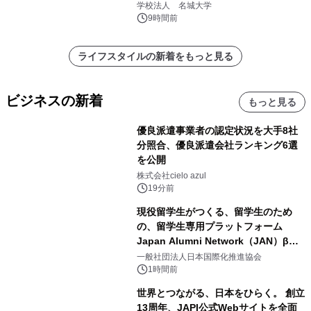
学校法人 名城大学
9時間前
ライフスタイルの新着をもっと見る
ビジネスの新着
もっと見る
優良派遣事業者の認定状況を大手8社
分照合、優良派遣会社ランキング6選
を公開
株式会社cielo azul
19分前
現役留学生がつくる、留学生のため
の、留学生専用プラットフォーム
Japan Alumni Network（JAN）β版
をリリース
一般社団法人日本国際化推進協会
1時間前
世界とつながる、日本をひらく。 創立
13周年、JAPI公式Webサイトを全面