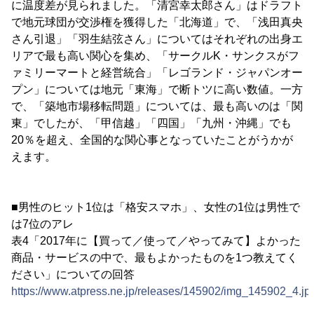
に温度差が見られました。「清宮幸太郎さん」はドラフト
で地元球団が交渉権を獲得した「北海道」で、「浅田真央
さん引退」「羽生結弦さん」についてはそれぞれの出身エ
リアで最も高い関心を集め、「サークルK・サンクスがフ
ァミリーマートと経営統合」「レゴランド・ジャパンオー
プン」については地元「東海」で断トツに高い数値。一方
で、「築地市場移転問題」については、最も高いのは「関
東」でしたが、「甲信越」「四国」「九州・沖縄」でも
20％を超え、全国的な関心事となっていたことがうかが
えます。
■男性のヒット1位は「格安スマホ」、女性の1位は男性で
は7位のアレ
表4「2017年に【買って／使って／やってみて】よかった
商品・サービスの中で、最もよかったものを1つ教えてく
ださい」についての回答
https://www.atpress.ne.jp/releases/145902/img_145902_4.jp