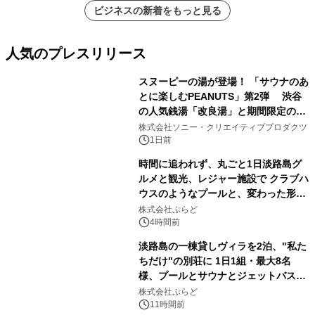
ビジネスの新着をもっと見る
人気のプレスリリース
スヌーピーの湯が登場！ 「サウナのあ
とに楽しむPEANUTS」第2弾 渋谷
の人気銭湯「改良湯」と期間限定のコ
1
ラボレーション サウナイキタイコラ
株式会社ソニー・クリエイティブプロダクツ
ボグッズも発売決定！
1日前
時間に追われず、丸ごと1日淡路島グ
ルメと観光、レジャー施設で クラブハ
ウスのようなプールと、変わった形の
2
サウナも 「THE BOXY AWAJI」のお
株式会社ぷらど
得な素泊まり連泊プランで
4時間前
淡路島の一棟貸しヴィラを2泊、"私た
ちだけ"の別荘に 1日1組・最大8名
様、プールとサウナとジェットバス付
3
きで Villa Mon Temps AWAJIの連泊
株式会社ぷらど
素泊りプラン
11時間前