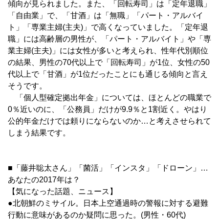
傾向が見られました。また、「回転寿司」は「定年退職」
「自由業」で、「甘酒」は「無職」「パート・アルバイ
ト」「専業主婦(主夫)」で高くなっていました。「定年退
職」には高齢層の男性が、「パート・アルバイト」や「専
業主婦(主夫)」には女性が多いと考えられ、性年代別順位
の結果、男性の70代以上で「回転寿司」が1位、女性の50
代以上で「甘酒」が1位だったことにも通じる傾向と言え
そうです。
「個人型確定拠出年金」については、ほとんどの職業で
0％近いのに、「公務員」だけが9.9％と1割近く。やはり
公的年金だけでは頼りにならないのか…と考えさせられて
しまう結果です。
■「藤井聡太さん」「菌活」「インスタ」「ドローン」…
あなたの2017年は？
【気になった話題、ニュース】
●北朝鮮のミサイル。日本上空通過時の警報に対する避難
行動に意味があるのか疑問に思った。(男性・60代)