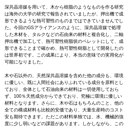
深共晶溶媒を用いて、木から樹脂のようなものを作る研究
は海外の大学の研究で報告されていましたが、押出機で成
形できるような熱可塑性のものまではできていませんでし
た。今回のGSアライアンスのように、深共晶溶媒で処理
した木材を、タルクなどの石由来の材料と複合化し、二軸
押出機で加工して、熱可塑性樹脂状のペレットにして、成
形できることまで確かめ、熱可塑性樹脂として開発したの
は世界初です。この成果により、本当の意味での実用化が
可能になりました。
木や石以外の、天然深共晶溶媒を含めた他の成分も、環境
に優しい、既に人間社会にありふれている成分を原料とし
ており、全体として石油由来の材料は一切使用しておら
ず、100％天然成分からできており、究極に環境に優しい
材料となります。さらに、木や石はもちろんのこと、他の
全ての構成材料も比較的安価であり、大量生産時のコスト
安も期待できます。ただこの材料単独では、水、機械的強
度に少し弱いなどの課題があります。しかしながら、この