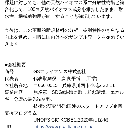
課題に対しても、他の天然バイオマス系生分解性樹脂と複
合化して、100％天然バイオマス成分を維持したまま、耐
水性、機械的強度が向上することも確認しています。
今後は、この革新的新規材料の分析、樹脂特性のさらなる
向上を進め、同時に国内外へのサンプルワークを始めてい
きます。
■会社概要
商号 ： GSアライアンス株式会社
代表者 ： 代表取締役 森 良平博士(工学)
本社所在地： 〒666-0015 兵庫県川西市小花2-22-11
事業内容 ： 脱炭素、SDGs課題に取り組む環境、エネル
ギー分野の最先端材料、
技術の研究開発(国連のスタートアップ企業
支援プログラム
UNOPS GIC KOBEに2020年に採択)
URL ：
https://www.gsalliance.co.jp/