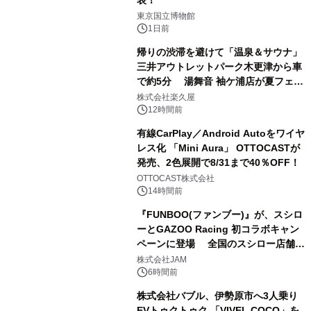
表！
1
東京国立博物館
1日前
帰りの渋滞を避けて「温泉＆サウナ」
三井アウトレットパーク木更津から車
で約5分 湯舞音 袖ケ浦店が夏フェア
2
メニューを提供
株式会社楽久屋
12時間前
有線CarPlay／Android Autoをワイヤ
レス化 「Mini Aura」 OTTOCASTが
発売、2色展開で8/31まで40％OFF！
3
OTTOCAST株式会社
14時間前
『FUNBOO(ファンブー)』が、スシロ
ーとGAZOO Racing 初コラボキャン
ペーンに登場 全国のスシロー店舗で
4
GR 4車種の FUNBOO(ミニカー)付き
株式会社JAM
メニューが展開されます
6時間前
株式会社バブル、伊勢原市へ3人乗り
EVトゥクトゥク 「VIVEL COCO」を