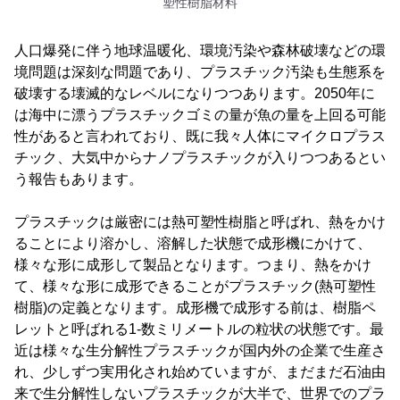
塑性樹脂材料
人口爆発に伴う地球温暖化、環境汚染や森林破壊などの環
境問題は深刻な問題であり、プラスチック汚染も生態系を
破壊する壊滅的なレベルになりつつあります。2050年に
は海中に漂うプラスチックゴミの量が魚の量を上回る可能
性があると言われており、既に我々人体にマイクロプラス
チック、大気中からナノプラスチックが入りつつあるとい
う報告もあります。
プラスチックは厳密には熱可塑性樹脂と呼ばれ、熱をかけ
ることにより溶かし、溶解した状態で成形機にかけて、
様々な形に成形して製品となります。つまり、熱をかけ
て、様々な形に成形できることがプラスチック(熱可塑性
樹脂)の定義となります。成形機で成形する前は、樹脂ペ
レットと呼ばれる1-数ミリメートルの粒状の状態です。最
近は様々な生分解性プラスチックが国内外の企業で生産さ
れ、少しずつ実用化され始めていますが、まだまだ石油由
来で生分解性しないプラスチックが大半で、世界でのプラ