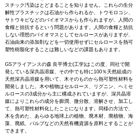
スチック汚染はとどまることを知りません。これらの生分
解性プラスチックは石油から作られるか、トウモロコシ、
サトウキビなどのバイオマスからも作られますが、人間の
食糧と拮抗するという問題があります。人間の食糧と拮抗
しない理想のバイオマスとしてセルロースがありますが、
石油由来の添加剤などを一切使用せずにセルロースを熱可
塑性樹脂化することは難しいなどの課題もあります。
GSアライアンスの森 良平博士(工学)はこの度、同社で開
発している深共晶溶媒、その中でも特に100％天然組成の
天然深共晶溶媒を用いて、木そのものから熱可塑性材料を
開発しました。木や植物はセルロース、リグニン、ヘミセ
ルロースの3成分から主に構成されていますが、深共晶溶
媒によりこれらの成分を膨潤、微分散、溶解させ、加工し
て、熱可塑性材料化したことになります。同様の方法で、
木を含めた、あらゆる地球上の植物、廃木材、廃植物、海
藻、廃紙、パルプなどの天然有機資源を原料とすることが
できます。