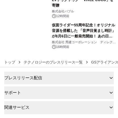
寄贈
5
株式会社バブル
12時間前
仮面ライダー55周年記念！オリジナル
音源を搭載した 「音声目覚まし時計」
が8月6日に一般発売開始！ あの日の
6
大興奮が今甦る
株式会社 秀建コーポレーション ディレクト
アートギャラリー
16時間前
トップ
テクノロジーのプレスリリース一覧
GSアライアン
プレスリリース配信
サポート
関連サービス