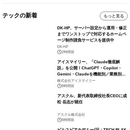
テックの新着
もっと見る
DK-HP、サーバー設定から運用・修正
までワンストップで対応するホームペ
ージ制作請負サービスを提供中
DK-HP
2時間前
アイスマイリー、「Claude徹底解
説」を公開！ChatGPT・Copilot・
Gemini・Claudeを機能別／業務別に
比較―自社に合う生成AIの選び方がわ
株式会社アイスマイリー
かる実践ガイド
8時間前
アスクル、新代表取締役社長CEOに成
松 岳志が就任
アスクル株式会社
8時間前
ビルスピアカデミー(旧：TECH PLAY