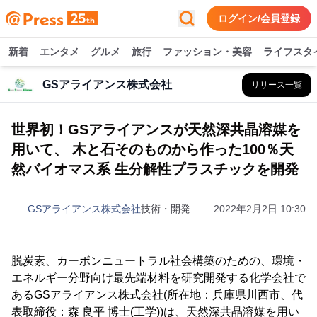
ログイン/会員登録
新着
エンタメ
グルメ
旅行
ファッション・美容
ライフスタ
GSアライアンス株式会社
リリース一覧
世界初！GSアライアンスが天然深共晶溶媒を
用いて、 木と石そのものから作った100％天
然バイオマス系 生分解性プラスチックを開発
GSアライアンス株式会社
技術・開発
2022年2月2日 10:30
脱炭素、カーボンニュートラル社会構築のための、環境・
エネルギー分野向け最先端材料を研究開発する化学会社で
あるGSアライアンス株式会社(所在地：兵庫県川西市、代
表取締役：森 良平 博士(工学))は、天然深共晶溶媒を用い