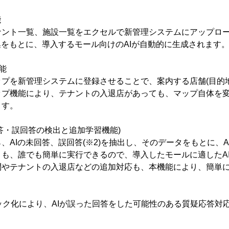
能
ナント一覧、施設一覧をエクセルで新管理システムにアップロ
集をもとに、導入するモール向けのAIが自動的に生成されます
能
プを新管理システムに登録させることで、案内する店舗(目的
ップ機能により、テナントの入退店があっても、マップ自体を
ます。
回答・誤回答の検出と追加学習機能)
、AIの未回答、誤回答(※2)を抽出し、そのデータをもとに、
も、誰でも簡単に実行できるので、導入したモールに適したA
問やテナントの入退店などの追加対応も、本機能により、簡単
ロジック化により、AIが誤った回答をした可能性のある質疑応答対