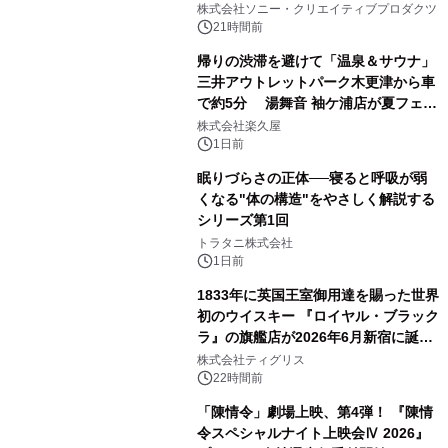
ラボレーション サウナイキタイコラ
株式会社ソニー・クリエイティブプロダクツ
ボグッズも発売決定！
21時間前
帰りの渋滞を避けて「温泉＆サウナ」
三井アウトレットパーク木更津から車
で約5分 湯舞音 袖ケ浦店が夏フェア
2
メニューを提供
株式会社楽久屋
1日前
眠りづらさの正体──寝ると呼吸が弱
くなる"体の構造"をやさしく解説する
シリーズ第1回
3
トラタニ株式会社
1日前
1833年に英国王室御用達を賜った世界
初のウイスキー 『ロイヤル・ブラック
ラ』の旗艦店が2026年6月新宿に誕
4
生 バカルディ ジャパンと連携した
株式会社ティグリス
没入型バー「BAR Arca」
22時間前
「陳情令」劇場上映、第4弾！ 『陳情
令スペシャルナイト上映会Ⅳ 2026』