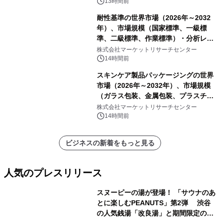
13時間前
耐性基準の世界市場（2026年～2032
年）、市場規模（国家標準、一級標
準、二級標準、作業標準）・分析レポ
ートを発表
株式会社マーケットリサーチセンター
14時間前
スキンケア製品パッケージングの世界
市場（2026年～2032年）、市場規模
（ガラス包装、金属包装、プラスチッ
ク包装、その他）・分析レポートを発
株式会社マーケットリサーチセンター
表
14時間前
ビジネスの新着をもっと見る
人気のプレスリリース
スヌーピーの湯が登場！ 「サウナのあ
とに楽しむPEANUTS」第2弾 渋谷
の人気銭湯「改良湯」と期間限定のコ
1