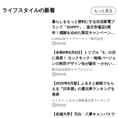
ライフスタイルの新着
もっと見る
暮らしをもっと便利にする生活家電ブ
ランド「SOPPY」、楽天市場店5周
年！感謝を込めた限定キャンペーンを
8月10日より開催
LivelyLifeライブリーライフ株式会社
28分前
【令和8年8月8日】トリプル「8」の日
に発表！ ヨックモック・地域バージョ
ンの秋田デザイン缶が誕生 ～かわいい
秋田犬の子犬と秋田の四季と名所を巡
株式会社秋田ケーブルテレビ
るパッケージ～ 9月1日(火)秋田県内で
58分前
販売開始
【2026年8月版】ふるさと納税でもら
える『日本酒』の還元率ランキングを
発表
とくさと-ふるさと納税還元率ランキング-
58分前
【名城大学】天白・八事キャンパスで