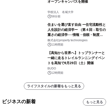
オープンキャンパスを開催
学校法人 名城大学
58分前
住まいを選び直す自由 ー住宅流動性と
人生設計の経済学ー （第４回：取引の
重さの経済学──情報・信頼・制度を
PropTechはどう組み替えるか）｜
株式会社property technologies
PropTech-Lab
11時間前
【高知から世界へ】トップランナーと
一緒に走るトレイルランニングイベン
トを高知で8月29日（土）開催
BUDO
12時間前
ライフスタイルの新着をもっと見る
ビジネスの新着
もっと見る