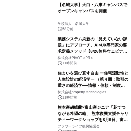
【名城大学】天白・八事キャンパスで
オープンキャンパスを開催
学校法人 名城大学
58分前
業務システム刷新の「見えていない課
題」にアプローチ。AI×UX専門家の要
求定義メソッド【8/26無料ウェビナ
ー】株式会社PIVOT
株式会社PIVOT＜PR＞
11時間前
住まいを選び直す自由 ー住宅流動性と
人生設計の経済学ー （第４回：取引の
重さの経済学──情報・信頼・制度を
PropTechはどう組み替えるか）｜
株式会社property technologies
PropTech-Lab
11時間前
熊本産胡蝶蘭×富山産ジニア「花でつ
ながる希望の輪」 熊本復興支援チャリ
ティーワークショップを8月9日、富
山・射水で開催
フラワーライフ振興協議会