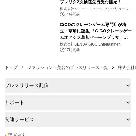
プレリク2次抽選先行受付開始！
5
株式会社ソニー・ミュージックソリューショ
ンズ
14時間前
GiGOのクレーンゲーム専門店が埼
玉・草加に誕生 「GiGOクレーンゲー
ムオアシス草加セーモンプラザ」
6
2026年8月7日(金)10時グランドオープ
株式会社GENDA GiGO Entertainment
ン
17時間前
トップ
ファッション・美容のプレスリリース一覧
株式会社Li
プレスリリース配信
サポート
関連サービス
•
運営会社