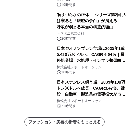
24日（月）発売
19時間前
眠りづらさの正体──シリーズ第2回 人
は寝ると「腹腔の余白」が消える──
呼吸が弱まる本当の構造的理由
トラタニ株式会社
20時間前
日本ジオメンブレン市場は2035年1億
5,430万米ドルへ、CAGR 6.04％｜最
終処分場・水処理・インフラ整備向け
需要拡大
株式会社レポートオーシャン
20時間前
日本ステンレス鋼市場、2035年190万
トン米ドルへ成長｜CAGR3.47％、建
設・自動車・製造業の需要拡大が市場
を牽引
株式会社レポートオーシャン
21時間前
ファッション・美容の新着をもっと見る