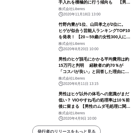
手入れを積極的に行う傾向も 【男性
のVIO処理に関するアンケート調査】
株式会社Liberes
2020年11月18日 13:00
竹野内豊が1位、山田孝之が2位に。
ヒゲが似合う芸能人ランキングTOP10
を発表！ 【20～59歳の女性300人にア
ンケート調査】
株式会社Liberes
2020年8月20日 10:00
男性のヒゲ脱毛にかかる平均費用は約
15万円と判明 経験者の約70％が
「コスパが良い」と回答した理由に迫
る 【ヒゲ脱毛のコスパに関するアンケ
株式会社Liberes
ート調査】
2020年6月11日 13:15
男性はヒゲ以外の体毛への意識がまだ
低い？ VIOやすね毛の処理率は10％前
後に留まる 【男性のムダ毛処理に関す
る調査】
株式会社Liberes
2020年4月9日 10:00
発行者のリリースをもっと見る