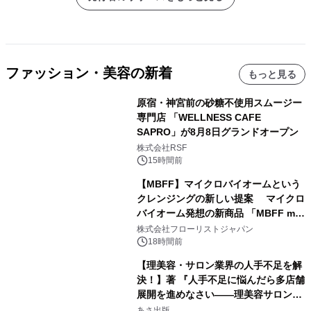
ファッション・美容の新着
もっと見る
原宿・神宮前の砂糖不使用スムージー
専門店 「WELLNESS CAFE
SAPRO」が8月8日グランドオープン
株式会社RSF
15時間前
【MBFF】マイクロバイオームという
クレンジングの新しい提案 マイクロ
バイオーム発想の新商品 「MBFF mb
クレンジングPRO」を2026年8月6日
株式会社フローリストジャパン
発売
18時間前
【理美容・サロン業界の人手不足を解
決！】著 『人手不足に悩んだら多店舗
展開を進めなさい――理美容サロン
「多店舗展開」の教科書』2026年8月
あさ出版