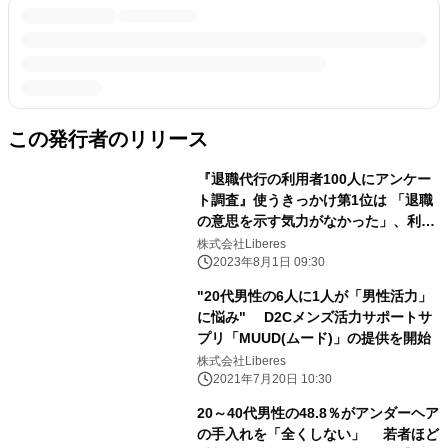
この発行者のリリース
『退職代行の利用者100人にアンケー
ト調査』使うきっかけ第1位は 「退職
の意思を示す気力がなかった」、利用
者の6割が満足と回答
株式会社Liberes
2023年8月1日 09:30
"20代男性の6人に1人が「男性活力」
に悩み" D2Cメンズ活力サポートサ
プリ「MUUD(ムード)」の提供を開始
株式会社Liberes
2021年7月20日 10:30
20～40代男性の48.8％がアンダーヘア
の手入れを「全くしない」 若者ほど