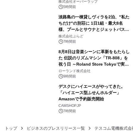
株式会社オーバーラップ
5時間前
淡路島の一棟貸しヴィラを2泊、"私た
ちだけ"の別荘に 1日1組・最大8名
様、プールとサウナとジェットバス付
4
きで Villa Mon Temps AWAJIの連泊
株式会社ぷらど
素泊りプラン
7時間前
8月8日は音楽シーンに革新をもたらし
た 伝説のリズムマシン「TR-808」を
祝う日 ～Roland Store Tokyoで実機
5
を展示しての 記念キャンペーンを開
ローランド株式会社
催 英国ラジオ「NTS」の 特別プログ
9時間前
ラムや、「TR-808」を愛する伝説的
デスクにハイエースがやってきた。
アーティストを フィーチャーしたアニ
「ハイエース型ふせんホルダー」
メーションを公開～
Amazonで予約販売開始
6
CAMSHOP.JP
7時間前
トップ
ビジネスのプレスリリース一覧
テスコム電機株式会