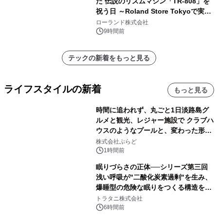
た 伝説のリズムマシン「TR-808」を
祝う日 ～Roland Store Tokyoで実機
を展示しての 記念キャンペーンを開
ローランド株式会社
催 英国ラジオ「NTS」の 特別プログ
9時間前
ラムや、「TR-808」を愛する伝説的
アーティストを フィーチャーしたアニ
テックの新着をもっと見る
メーションを公開～
ライフスタイルの新着
もっと見る
時間に追われず、丸ごと1日淡路島グ
ルメと観光、レジャー施設で クラブハ
ウスのようなプールと、変わった形の
サウナも 「THE BOXY AWAJI」のお
株式会社ぷらど
得な素泊まり連泊プランで
1時間前
眠りづらさの正体──シリーズ第三回
浅い呼吸が"二酸化炭素過剰"を生み、
爆睡型の危険な眠りをつくる構造を解
説
トラタニ株式会社
6時間前