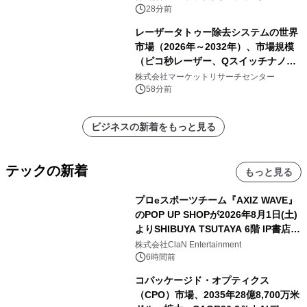
28分前
レーザータトゥー除去システムの世界
市場（2026年～2032年）、市場規模
（ピコ秒レーザー、Qスイッチナノ秒
レーザー）・分析レポートを発表
株式会社マーケットリサーチセンター
58分前
ビジネスの新着をもっと見る
テックの新着
もっと見る
プロeスポーツチーム『AXIZ WAVE』
のPOP UP SHOPが2026年8月1日(土)
よりSHIBUYA TSUTAYA 6階 IP書店で
開催決定！！
株式会社ClaN Entertainment
6時間前
コパッケージド・オプティクス
（CPO）市場、2035年28億8,700万米