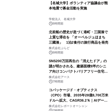
【名城大学】ボランティア協議会が熊
本地震で募金活動を実施
学校法人 名城大学
6時間前
北前船の歴史が息づく港町・三国湊で
上質な滞在を 「オーベルジュほまち
三國湊」 1泊2食付の旅行商品を発売
株式会社ぷらど
6時間前
SNS200万回再生の「消えたドア」の
謎が明かされる、建築面積9坪のシニ
ア向けコンパクトバリアフリー住宅が
誕生
株式会社アース
7時間前
コパッケージド・オプティクス
（CPO）市場、2035年28億8,700万米
ドルへ拡大、CAGR36.2％｜AIデータ
センター・高速光通信需要が成長を加
株式会社レポートオーシャン
速
7時間前