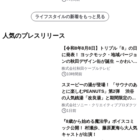
ライフスタイルの新着をもっと見る
人気のプレスリリース
【令和8年8月8日】トリプル「8」の日
に発表！ ヨックモック・地域バージョ
ンの秋田デザイン缶が誕生 ～かわいい
1
秋田犬の子犬と秋田の四季と名所を巡
株式会社秋田ケーブルテレビ
るパッケージ～ 9月1日(火)秋田県内で
10時間前
販売開始
スヌーピーの湯が登場！ 「サウナのあ
とに楽しむPEANUTS」第2弾 渋谷
の人気銭湯「改良湯」と期間限定のコ
2
ラボレーション サウナイキタイコラ
株式会社ソニー・クリエイティブプロダクツ
ボグッズも発売決定！
1日前
『8歳から始める魔法学』ボイスコミ
ック公開！ 村瀬歩、藤原夏海ら大人気
キャストが出演！
3