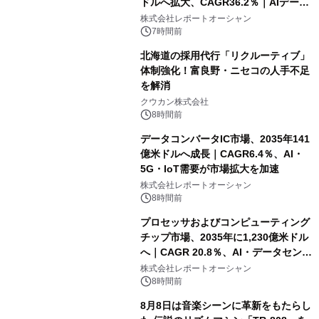
ドルへ拡大、CAGR36.2％｜AIデータ
センター・高速光通信需要が成長を加
株式会社レポートオーシャン
速
7時間前
北海道の採用代行「リクルーティブ」
体制強化！富良野・ニセコの人手不足
を解消
クウカン株式会社
8時間前
データコンバータIC市場、2035年141
億米ドルへ成長｜CAGR6.4％、AI・
5G・IoT需要が市場拡大を加速
株式会社レポートオーシャン
8時間前
プロセッサおよびコンピューティング
チップ市場、2035年に1,230億米ドル
へ｜CAGR 20.8％、AI・データセンタ
ー需要が成長を牽引
株式会社レポートオーシャン
8時間前
8月8日は音楽シーンに革新をもたらし