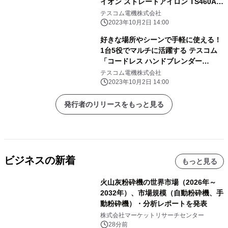
イオン ストレートアイロン TS460A」
2023年10月中旬より発売
テスコム電機株式会社
2023年10月2日 14:00
好きな場所やシーンで手軽に使える！
1台5役でマルチに活躍する テスコム
「コードレス ハンドブレンダー
TBL70A」 2023年10月中旬より発
テスコム電機株式会社
売
2023年10月2日 14:00
発行者のリリースをもっと見る
ビジネスの新着
もっと見る
火山灰粉砕機の世界市場（2026年～
2032年）、市場規模（自動粉砕機、手
動粉砕機）・分析レポートを発表
株式会社マーケットリサーチセンター
28分前