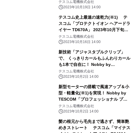
ン ストレートアイロン NS540A」
テスコム電機株式会社
2023年11月1日(水)発売
2023年10月19日 14:00
テスコム史上最速の速乾力(※1) テ
スコム「プロテクトイオン ヘアードラ
イヤー TD670A」 2023年10月下旬よ
り発売
テスコム電機株式会社
2023年10月16日 14:00
新技術「アジャスタブルクリップ」
で、 くっきりカールもふんわりカール
も1本で自在に！ Nobby by
TESCOM「プロフェッショナル プロ
テスコム電機株式会社
テクトイオン カールアイロン
2023年10月2日 14:00
NIM326A/NIM332A」 2023年10月
新型モーターの搭載で風速アップ＆小
10日(火)発売
型・軽量化(※1)を実現！ Nobby by
TESCOM「プロフェッショナル プロ
テクトイオン ヘアードライヤー
テスコム電機株式会社
NIB400A」2023年10月10日(火)発売
2023年10月2日 14:00
髪の根元から毛先まで逃さず、簡単艶
めきストレート テスコム「マイナス