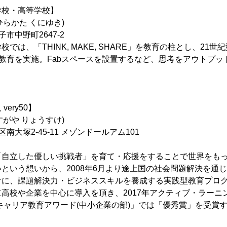
学校・高等学校】
ひらかた くにゆき)
市中野町2647-2
では、「THINK, MAKE, SHARE」を教育の柱とし、21
T教育を実施。Fabスペースを設置するなど、思考をアウトプ
ery50】
すがや りょうすけ)
南大塚2-45-11 メゾンドールアム101
「自立した優しい挑戦者」を育て・応援をすることで世界をも
という想いから、2008年6月より途上国の社会問題解決を通
けに、課題解決力・ビジネススキルを養成する実践型教育プロ
高校や企業を中心に導入を頂き、2017年アクティブ・ラーニ
「キャリア教育アワード(中小企業の部)」では「優秀賞」を受賞