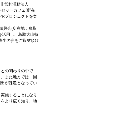
定非営利活動法人
ンセットカフェ(所在
PRプロジェクトを実
振興会(所在地：鳥取
を活用し、鳥取大山特
高生の姿をご取材頂け
己との関わりの中で、
す。また地方では、国
創出が課題となってい
を実施することになり
力をより広く知り、地