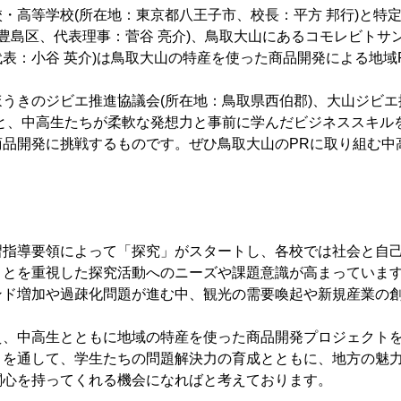
・高等学校(所在地：東京都八王子市、校長：平方 邦行)と特
東京都豊島区、代表理事：菅谷 亮介)、鳥取大山にあるコモレビトサ
表：小谷 英介)は鳥取大山の特産を使った商品開発による地域
うきのジビエ推進協議会(所在地：鳥取県西伯郡)、大山ジビエ
もと、中高生たちが柔軟な発想力と事前に学んだビジネススキル
商品開発に挑戦するものです。ぜひ鳥取大山のPRに取り組む中
習指導要領によって「探究」がスタートし、各校では社会と自
ことを重視した探究活動へのニーズや課題意識が高まっていま
ンド増加や過疎化問題が進む中、観光の需要喚起や新規産業の
え、中高生とともに地域の特産を使った商品開発プロジェクト
トを通して、学生たちの問題解決力の育成とともに、地方の魅
関心を持ってくれる機会になればと考えております。