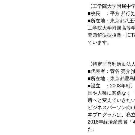
【工学院大学附属中
■校長 ：平方 邦行(
■所在地：東京都八王子
工学院大学附属高等学校
問題解決型授業・IC
ています。
【特定非営利活動法人 v
■代表者：菅谷 亮介(
■所在地：東京都豊島区
■設立 ：2008年6月
国や人種に関係なく
所へと変えていきたい
ビジネスパーソン向
本プログラムは、私立
2018年経済産業省
た。