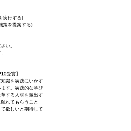
を実行する)
施策を提案する)
ださい。
す。
10受賞】
だ知識を実践にいかす
います。実践的な学び
変革する人材を輩出す
に触れてもらうこと
えて欲しいと期待して