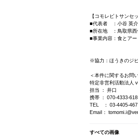
【コモレビトサンセ
■代表者 ：小谷 英介
■所在地 ：鳥取県西伯
■事業内容：食とア
※協力：ほうきのジ
＜本件に関するお問
特定非営利活動法人 ve
担当 ： 井口
携帯 ： 070-4333-618
TEL ： 03-4405-467
Email： tomomi.i@ver
すべての画像