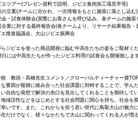
：ジビエツアー(プレゼン資料で説明、ジビエ食肉加工場見学等)
：施策の立案(チームに分かれ、一次情報をもとに施策に落とし込む)
：販売会・試食体験会(実際にお客さんを呼び込み、各チームの施策
)：支援企業に対する最終報告会(各チームより、リサーチ結果報告・
ビエ推進協議会、大山ジビエ振興会
がらジビエを使った商品開発に臨む中高生たちの姿をご取材く
8日には中高生たちが作ったジビエ料理の試食会も開催致しま
校 教頭・高橋先生コメント／グローバルティーチャー賞TOP
々な要因が複雑に絡み合った社会課題に対峙することで、学ん
しい自由な発想で解決の糸口を見出してくれることを期待して
、地域活性などをはじめとする社会問題に関心を持ち、社会を
ば幸いです。また、これからを担う若い世代に鳥取大山の魅力
移住だけでなく、様々なかたちで大山に関わってくれる人が増