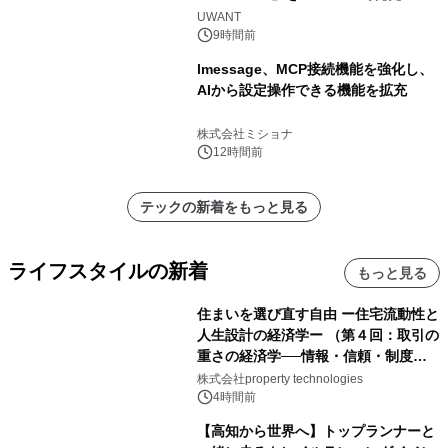
UWANT
9時間前
lmessage、MCP接続機能を強化し、
AIから設定操作できる機能を拡充
株式会社ミショナ
12時間前
テックの新着をもっと見る
ライフスタイルの新着
もっと見る
住まいを選び直す自由 ー住宅流動性と
人生設計の経済学ー （第４回：取引の
重さの経済学──情報・信頼・制度を
PropTechはどう組み替えるか）｜
株式会社property technologies
PropTech-Lab
4時間前
【高知から世界へ】トップランナーと