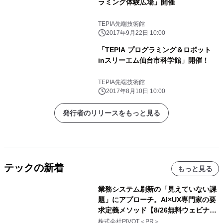
ラミング体験広場」開催
TEPIA先端技術館
2017年9月22日 10:00
「TEPIA プログラミング＆ロボット
inスリーエム仙台市科学館」開催！
TEPIA先端技術館
2017年8月10日 10:00
発行者のリリースをもっと見る
テックの新着
もっと見る
業務システム刷新の「見えていない課
題」にアプローチ。AI×UX専門家の要
求定義メソッド【8/26無料ウェビナ
ー】株式会社PIVOT
株式会社PIVOT＜PR＞