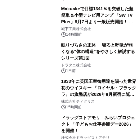
Makuakeで目標1341％を突破した超
簡単＆小型テレビ用アンプ 「SW TV
Plus」8月7日より一般販売開始！ ケ
3
ーブル1本つなぐだけ、テレビの音が
城下工業株式会社
ぐっと豊かに
14時間前
眠りづらさの正体──寝ると呼吸が弱
くなる"体の構造"をやさしく解説する
シリーズ第1回
4
トラタニ株式会社
1日前
1833年に英国王室御用達を賜った世界
初のウイスキー 『ロイヤル・ブラック
ラ』の旗艦店が2026年6月新宿に誕
5
生 バカルディ ジャパンと連携した
株式会社ティグリス
没入型バー「BAR Arca」
15時間前
ドラッグストアモリ みらいプロジェ
クト 「子どもお仕事参観デー2026」
を開催！
6
株式会社ドラッグストアモリ