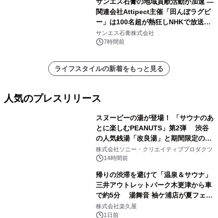
サンエス石膏の地域貢献活動が加速 ―
関連会社Attipect主催「田んぼラグビ
ー」は100名超が熱狂しNHKで放送さ
れました。
サンエス石膏株式会社
7時間前
ライフスタイルの新着をもっと見る
人気のプレスリリース
スヌーピーの湯が登場！ 「サウナのあ
とに楽しむPEANUTS」第2弾 渋谷
の人気銭湯「改良湯」と期間限定のコ
1
ラボレーション サウナイキタイコラ
株式会社ソニー・クリエイティブプロダクツ
ボグッズも発売決定！
14時間前
帰りの渋滞を避けて「温泉＆サウナ」
三井アウトレットパーク木更津から車
で約5分 湯舞音 袖ケ浦店が夏フェア
2
メニューを提供
株式会社楽久屋
1日前