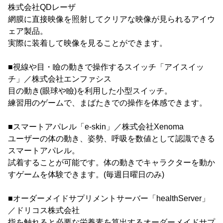
株式会社QDレーザ
網膜に直接映像を照射してクリアな映像が見られるアイウ
ェア製品。
実際に装着して映像を見ることができます。
■視線や目・瞼の動きで操作するスイッチ「アイスイッ
チ」／株式会社エンファシス
目の動き(眼球や瞼)を利用した小型スイッチ。
練習用のゲームで、まばたきでの操作を体感できます。
■スマートアパレル「e-skin」／株式会社Xenoma
ユーザーの体の動き、姿勢、呼吸を数値として認識できる
スマートアパレル。
試着することが可能です。体の動きでキャラクターを動か
すゲームを体験できます。(毎週日曜日のみ)
■オーダーメイドサプリメントサーバー「healthServer」
／ドリコス株式会社
指を触れると必要な栄養素を算出するオーダーメイドサプ