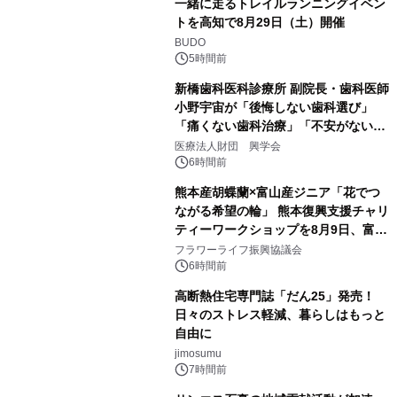
一緒に走るトレイルランニングイベン
トを高知で8月29日（土）開催
BUDO
5時間前
新橋歯科医科診療所 副院長・歯科医師
小野宇宙が「後悔しない歯科選び」
「痛くない歯科治療」「不安がない治
療計画」をテーマに専門監修
医療法人財団 興学会
6時間前
熊本産胡蝶蘭×富山産ジニア「花でつ
ながる希望の輪」 熊本復興支援チャリ
ティーワークショップを8月9日、富
山・射水で開催
フラワーライフ振興協議会
6時間前
高断熱住宅専門誌「だん25」発売！
日々のストレス軽減、暮らしはもっと
自由に
jimosumu
7時間前