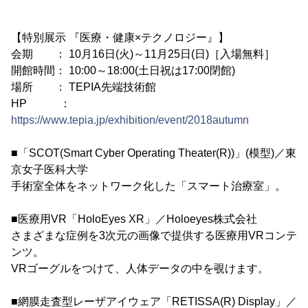
【特別展示 『医療・健康×テクノロジー』】
会期 ： 10月16日(火)～11月25日(日)［入場無料］
開館時間： 10:00～18:00(土日祝は17:00閉館)
場所 ： TEPIA先端技術館
HP ：
https://www.tepia.jp/exhibition/event/2018autumn
■「SCOT(Smart Cyber Operating Theater(R))」(模型)／東
京女子医科大学
手術室全体をネットワーク化した「スマート治療室」。
■医療用VR「HoloEyes XR」／Holoeyes株式会社
さまざまな症例を3次元の画像で提供する医療用VRコンテ
ンツ。
VRゴーグルをつけて、人体データの中を覗けます。
■網膜走査型レーザアイウェア「RETISSA(R) Display」／