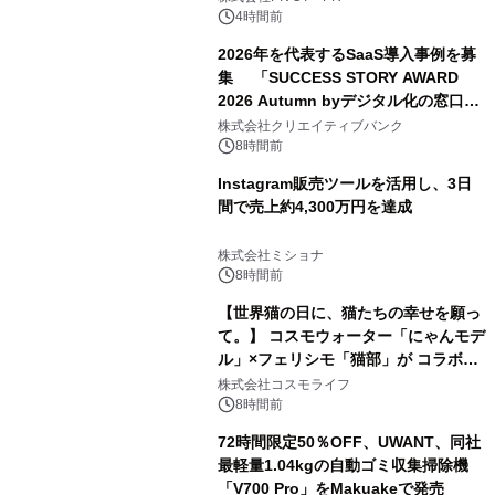
4時間前
2026年を代表するSaaS導入事例を募
集 「SUCCESS STORY AWARD
2026 Autumn byデジタル化の窓口」
開催
株式会社クリエイティブバンク
8時間前
Instagram販売ツールを活用し、3日
間で売上約4,300万円を達成
株式会社ミショナ
8時間前
【世界猫の日に、猫たちの幸せを願っ
て。】 コスモウォーター「にゃんモデ
ル」×フェリシモ「猫部」が コラボキ
ャンペーンを実施
株式会社コスモライフ
8時間前
72時間限定50％OFF、UWANT、同社
最軽量1.04kgの自動ゴミ収集掃除機
「V700 Pro」をMakuakeで発売