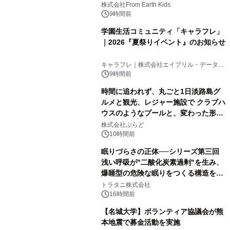
(日)開催
株式会社From Earth Kids
9時間前
学園生活コミュニティ「キャラフレ」
｜2026『夏祭りイベント』のお知らせ
キャラフレ｜株式会社エイプリル・データ・
デザインズ
9時間前
時間に追われず、丸ごと1日淡路島グ
ルメと観光、レジャー施設で クラブハ
ウスのようなプールと、変わった形の
サウナも 「THE BOXY AWAJI」のお
株式会社ぷらど
得な素泊まり連泊プランで
10時間前
眠りづらさの正体──シリーズ第三回
浅い呼吸が"二酸化炭素過剰"を生み、
爆睡型の危険な眠りをつくる構造を解
説
トラタニ株式会社
16時間前
【名城大学】ボランティア協議会が熊
本地震で募金活動を実施