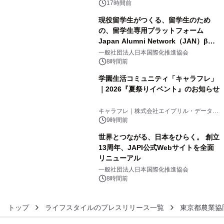
素泊りプラン
17時間前
現役留学生がつくる、留学生のため
の、留学生専用プラットフォーム
Japan Alumni Network（JAN）β版
4
をリリース
一般社団法人日本国際化推進協会
8時間前
学園生活コミュニティ「キャラフレ」
｜2026『夏祭りイベント』のお知らせ
5
キャラフレ｜株式会社エイプリル・データ・
デザインズ
9時間前
世界とつながる、日本をひらく。 創立
13周年、JAPI公式Webサイトを全面
リニューアル
6
一般社団法人日本国際化推進協会
8時間前
トップ
ライフスタイルのプレスリリース一覧
東京都農業協