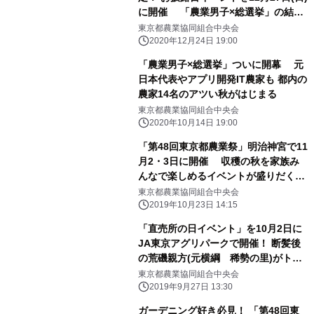
に開催 「農業男子×総選挙」の結果
を発表
東京都農業協同組合中央会
2020年12月24日 19:00
「農業男子×総選挙」ついに開幕 元
日本代表やアプリ開発IT農家も 都内の
農家14名のアツい秋がはじまる
東京都農業協同組合中央会
2020年10月14日 19:00
「第48回東京都農業祭」明治神宮で11
月2・3日に開催 収穫の秋を家族み
んなで楽しめるイベントが盛りだくさ
ん
東京都農業協同組合中央会
2019年10月23日 14:15
「直売所の日イベント」を10月2日に
JA東京アグリパークで開催！ 断髪後
の荒磯親方(元横綱 稀勢の里)がトー
クショー
東京都農業協同組合中央会
2019年9月27日 13:30
ガーデニング好き必見！ 「第48回東