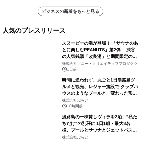
ビジネスの新着をもっと見る
人気のプレスリリース
スヌーピーの湯が登場！ 「サウナのあ
とに楽しむPEANUTS」第2弾 渋谷
の人気銭湯「改良湯」と期間限定のコ
1
ラボレーション サウナイキタイコラ
株式会社ソニー・クリエイティブプロダクツ
ボグッズも発売決定！
1日前
時間に追われず、丸ごと1日淡路島グ
ルメと観光、レジャー施設で クラブハ
ウスのようなプールと、変わった形の
2
サウナも 「THE BOXY AWAJI」のお
株式会社ぷらど
得な素泊まり連泊プランで
10時間前
淡路島の一棟貸しヴィラを2泊、"私た
ちだけ"の別荘に 1日1組・最大8名
様、プールとサウナとジェットバス付
3
きで Villa Mon Temps AWAJIの連泊
株式会社ぷらど