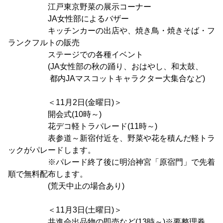
江戸東京野菜の展示コーナー
JA女性部によるバザー
キッチンカーの出店や、焼き鳥・焼きそば・フ
ランクフルトの販売
ステージでの各種イベント
(JA女性部の秋の踊り、おはやし、和太鼓、
都内JAマスコットキャラクター大集合など)
＜11月2日(金曜日)＞
開会式(10時～)
花デコ軽トラパレード(11時～)
表参道～新宿付近を、野菜や花を積んだ軽トラ
ックがパレードします。
※パレード終了後に明治神宮「原宿門」で先着
順で無料配布します。
(荒天中止の場合あり)
＜11月3日(土曜日)＞
共進会出品物の即売など(13時～)※要整理券