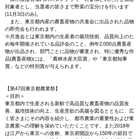
対象者とし、当選者の皆さまで野菜の宝分けを行います
(11月3日のみ)。
また、東京都内産の農畜産物の共進会に出品された品物
の即売会も行われます。
※共進会とは東京都内の生産者の栽培技術、品質向上のた
め毎年開催されている品評会のこと。例年2,000点農畜産
物が出品され、部門ごとに品物が審査され、特に優秀な作
品(農畜産物)には、「農林水産大臣賞」や「東京都知事
賞」などの特別賞が与えられます。
【第47回東京都農業祭】
＜目的＞
東京都内で生産される新鮮で高品質な農畜産物の品質改
善、栽培技術の向上、生産意欲の高揚を図るとともに、広
く皆さまにその内容を紹介し、都市農業の重要性および東
京農業への理解を深めていただくことです。また2018年
は江戸から東京への改称、東京府開設から150年の節目で