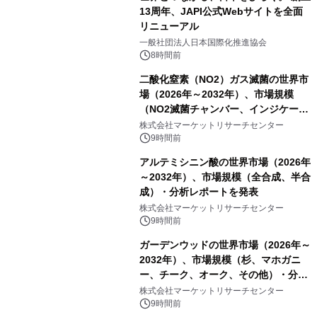
13周年、JAPI公式Webサイトを全面
リニューアル
一般社団法人日本国際化推進協会
8時間前
二酸化窒素（NO2）ガス滅菌の世界市
場（2026年～2032年）、市場規模
（NO2滅菌チャンバー、インジケータ
ーおよびモニタリングシステム、その
株式会社マーケットリサーチセンター
他）・分析レポートを発表
9時間前
アルテミシニン酸の世界市場（2026年
～2032年）、市場規模（全合成、半合
成）・分析レポートを発表
株式会社マーケットリサーチセンター
9時間前
ガーデンウッドの世界市場（2026年～
2032年）、市場規模（杉、マホガニ
ー、チーク、オーク、その他）・分析
レポートを発表
株式会社マーケットリサーチセンター
9時間前