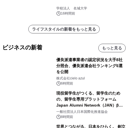
学校法人 名城大学
16時間前
ライフスタイルの新着をもっと見る
ビジネスの新着
もっと見る
優良派遣事業者の認定状況を大手8社
分照合、優良派遣会社ランキング6選
を公開
株式会社cielo azul
6時間前
現役留学生がつくる、留学生のため
の、留学生専用プラットフォーム
Japan Alumni Network（JAN）β版
をリリース
一般社団法人日本国際化推進協会
8時間前
世界とつながる、日本をひらく。 創立