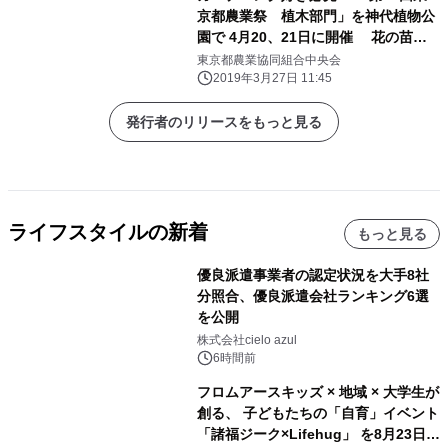
京都農業祭 植木部門」を神代植物公
園で 4月20、21日に開催 花の苗を
無料配布、園芸資材、植木・花を特別
東京都農業協同組合中央会
価格で販売
2019年3月27日 11:45
発行者のリリースをもっと見る
ライフスタイルの新着
もっと見る
優良派遣事業者の認定状況を大手8社
分照合、優良派遣会社ランキング6選
を公開
株式会社cielo azul
6時間前
フロムアースキッズ × 地域 × 大学生が
創る、 子どもたちの「自育」イベント
「諸福ジーク×Lifehug」 を8月23日