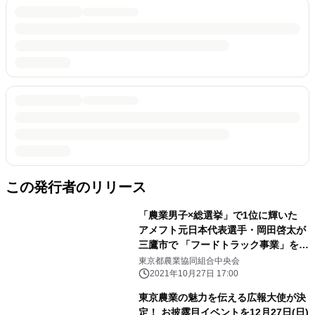
この発行者のリリース
「農業男子×総選挙」で1位に輝いた
アメフト元日本代表選手・岡田啓太が
三鷹市で 「フードトラック事業」を
10月30日よりスタート！
東京都農業協同組合中央会
2021年10月27日 17:00
東京農業の魅力を伝える広報大使が決
定！ お披露目イベントを12月27日(日)