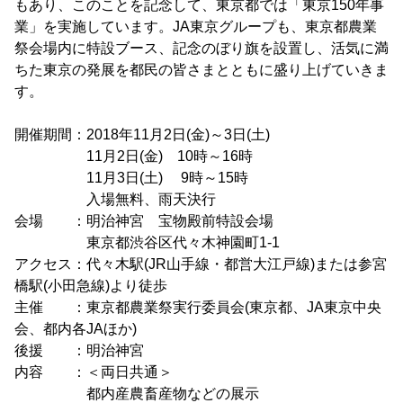
もあり、このことを記念して、東京都では「東京150年事
業」を実施しています。JA東京グループも、東京都農業
祭会場内に特設ブース、記念のぼり旗を設置し、活気に満
ちた東京の発展を都民の皆さまとともに盛り上げていきま
す。
開催期間：2018年11月2日(金)～3日(土)
11月2日(金) 10時～16時
11月3日(土) 9時～15時
入場無料、雨天決行
会場 ：明治神宮 宝物殿前特設会場
東京都渋谷区代々木神園町1-1
アクセス：代々木駅(JR山手線・都営大江戸線)または参宮
橋駅(小田急線)より徒歩
主催 ：東京都農業祭実行委員会(東京都、JA東京中央
会、都内各JAほか)
後援 ：明治神宮
内容 ：＜両日共通＞
都内産農畜産物などの展示