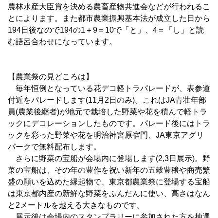
農林水産大臣賞を決める農畜産物共進会などが行われるこ
とによります。また都市農業振興基本法が成立した日から
194日後なので194の1＋9＝10で「と」、4＝「し」と読
む語呂合わせになっています。
【農業祭の見どころは】
毎年恒例となっている花デコ軽トラパレードが、表参道
付近をパレードします(11月2日のみ)。これはJA青壮年部
員(農業後継者)が地元で栽培した野菜や花を積んで軽トラ
ックにデコレーションしたものです。パレード後にはトラ
ックを彩った野菜や花を明治神宮原宿門、JA東京アグリ
パークで無料配布します。
さらに野菜の宝船が会場内に登場します(2,3日展示)。野
菜の宝船は、その年の豊作を祝い新年の五穀豊穣や商売繁
盛の願いを込めた縁起物で、東京都農業祭に登場する宝船
は東京都内産の新鮮な野菜をふんだんに使い、高さはなん
と2メートルを越える大きなものです。
展示後は会場内のスタンプラリーに参加された方を抽選