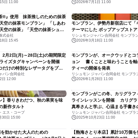
5日 11:00
2026年7月1日 11:00
茶®』使用 抹茶推しのための抹茶
「天空の抹茶モンブラン」 「しあわ
モンブラン、伊勢丹新宿店にて「
 天空の抹茶」「天空の抹茶シュー
テーマにした ポップアップストア
株式会社
リシュモンジャパン合同会社 モンブラ
8日 15:45
2026年3月18日 11:00
2月2日(月)～28日(土)の期間限定
モンブランが、オークウッドとコ
ナライズタグキャンペーンを開催
ョン 書くことと味わうことを軸
つだけの特別なレザータグをプレ
ティーの開催を発表
ャパン合同会社
リシュモン ジャパン合同会社 モンブラ
日 12:00
2026年1月28日 11:00
モンブランがこの冬、カリグラフ
ン】香りきわだつ、秋の果実を味
ラインレッスンを開催 カリグラ
月の新作タルト
真希さんと学ぶ、心温まる手書き
・エス・コープ
リシュモン ジャパン合同会社 モンブラ
30日 15:00
2025年10月23日 11:00
酒を効かせた大人のための
【熱海さとり本店】累計10万個を