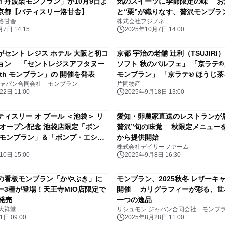
UM 丹波栗モンブラン」が10月9日よ
気のスイーツに季節限定の味 お
京都【パティスリー洛甘舎】
と“栗”が織りなす、贅沢モンブラ
洛甘舎
株式会社フジノネ
新登場！ 秋季限定「秋栗モンブラ
7日 14:15
2025年10月7日 14:00
プ」が10月16日(木)より発売
がセント レジス ホテル 大阪と初コ
京都 宇治の老舗 辻利（TSUJIRI
ョン 「セントレジスアフタヌー
ソフト 秋のパルフェ」 「京ラテ
ith モンブラン」の 開催を発表
モンブラン」 「京ラテ® ほうじ
ジャパン合同会社 モンブラン
片岡物産
クリーム」 2025年10月1日（水）
2日 11:00
2025年9月18日 13:00
（日）期間限定販売
ィスリー オ ブール ＜池袋＞ リ
愛知・卵農家直送のレストランが
 オープン記念 池袋店限定「ボン
贅沢”旬の味覚 秋限定メニューを9
 モンブラン」＆「ボンブ・エシレ
から提供開始
株式会社デイリーファーム
」 2025年9月25日（木）新発
0日 15:00
2025年9月8日 16:30
の看板モンブラン「かやぶき」に
モンブラン、2025秋冬 レザーキ
ー3種が登場！天王寺MIO店限定で
開催 カリグラフィーが彩る、世
発売
一つの逸品
大祥堂
リシュモン ジャパン合同会社 モンブ
日 09:00
2025年8月28日 11:00