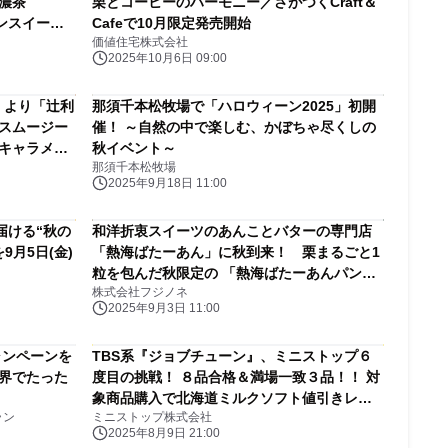
濃茶
栗とコーヒーのハーモニー／さがつくCraft＆
ンスイーツ
Cafeで10月限定発売開始
価値住宅株式会社
ンクレー
2025年10月6日 09:00
） より「辻利
那須千本松牧場で「ハロウィーン2025」初開
®スムージー
催！ ～自然の中で楽しむ、かぼちゃ尽くしの
茶キャラメル
秋イベント～
那須千本松牧場
～11月30日
2025年9月18日 11:00
届ける“秋の
和洋折衷スイーツのあんことバターの専門店
月5日(金)
「熱海ばたーあん」に秋到来！ 栗まるごと1
粒を包んだ秋限定の 「熱海ばたーあんパン」
株式会社フジノネ
が9/6(土)に発売
2025年9月3日 11:00
ャンペーンを
TBS系『ジョブチューン』、ミニストップ６
界でたった
度目の挑戦！ ８品合格＆満場一致３品！！ 対
象商品購入で北海道ミルクソフト値引きレシ
ラン
ミニストップ株式会社
ートクーポン、対象商品購入でミニストップ
2025年8月9日 21:00
アプリくじ企画 ８月９日（土）～開始！！