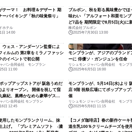
がテーマ！ お料理＆デザート 期
ブルボン、秋を彩る風味豊かでほ
ナーバイキング「秋の味覚祭り」
味わい 「アルフォート和栗モン
ど7品を 期間限定で8月5日(火)に
ドホテル
株式会社ブルボン
日 14:00
2025年7月30日 13:00
、ウェス・アンダーソン監督によ
フィルムの 第2章をミラノファッシ
モンブランが、アジアのブランド
クのイベントで初公開
ーに 俳優ソ・ガンジュンを任命
ジャパン合同会社 モンブラン
リシュモン ジャパン合同会社 モンブ
5日 11:00
2025年6月5日 16:00
 ポップアップストアが 阪急うめだ
モンブランが、5月14日(水)より
水)よりオープン。 開催を祝して窪
店 9階 祝祭広場にてポップアッ
丸麻紀、凰稀かなめら豪華ゲスト
催
ジャパン合同会社 モンブラン
リシュモン ジャパン合同会社 モンブ
6日 12:45
2025年5月8日 11:15
使用したモンブランクリーム、抹
【コメダ珈琲店】春の新作ケーキ
仕上げ。 「プレミアムソフト ‐濃
道生乳100％クリームチーズを使