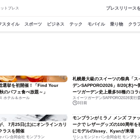
プレスリリース
アットプレス
フスタイル
スポーツ
ビジネス
テック
モバイル
乗り物
クラ
札幌最大級のスイーツの祭典「ス
選挙を初開催！「Find Your
デンSAPPORO2026」8/20(木)
e ～秋のパフェ食べ放題～」
ーツガーデン史上最多50種のコラ
ス ホテル＆ホール
スイーツガーデンSAPPORO2026実行
集結／前日8/19(水)メディア試食
3日前
モンブランがミラノ メンズ ファ
、 7月25日(土)にオンラインカリ
ークで レザーグッズの100周年
クラスを開催
にモデルのIssey、Kyanが来場
ャパン合同会社 モンブラン
リシュモンジャパン合同会社 モンブラ