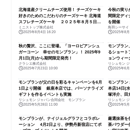
北海道産クリームチーズ使用！ チーズケーキ
今秋の実り
好きのためのこだわりのチーズケーキ 北海道
間限定ディ
スフレチーズケーキ ２０２５年８月５日
を開催
ミニストップ株式会社
鳥羽シーサイ
（火） 新発売！
2025年8月4日 16:20
2025年8月1
秋の贅沢、ここに登場。「ヨーロピアンシュ
モンブラン
ガーコーン 幸せのモンブラン」！ 2025年9
るショート
月1日(月)から期間限定発売！
ョンウィー
クラシエ株式会社
リシュモン 
2025年7月23日 10:00
2025年6月2
モンブランが父の日を彩るキャンペーンを6月
モンブラン
1日より開催 銀座本店では、パーソナライズ
本店14日(
ギフトを作るイベントも実施
塚洋介、田
リシュモン ジャパン合同会社 モンブラン
リシュモン 
が来場！
2025年5月28日 11:00
2025年5月1
モンブランが、ナイジェルグラフとコラボレ
厳選抹茶を
ーション 4月2日より、伊勢丹新宿店にてポ
茶パウダー