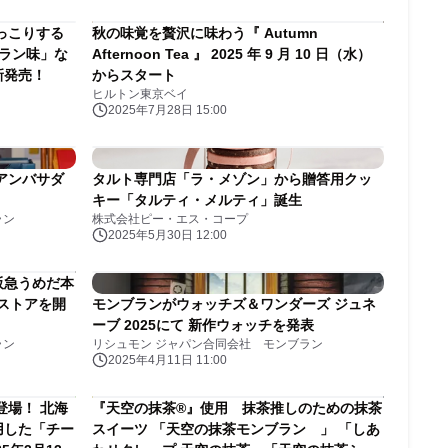
っこりする
秋の味覚を贅沢に味わう『 Autumn
ブラン味」な
Afternoon Tea 』 2025 年 9 月 10 日（水）
新発売！
からスタート
ヒルトン東京ベイ
2025年7月28日 15:00
アンバサダ
タルト専門店「ラ・メゾン」から贈答用クッ
キー「タルティ・メルティ」誕生
ラン
株式会社ピー・エス・コープ
2025年5月30日 12:00
 阪急うめだ本
プストアを開
モンブランがウォッチズ＆ワンダーズ ジュネ
ーブ 2025にて 新作ウォッチを発表
ラン
リシュモン ジャパン合同会社 モンブラン
2025年4月11日 11:00
登場！ 北海
『天空の抹茶®』使用 抹茶推しのための抹茶
用した「チー
スイーツ 「天空の抹茶モンブラン 」 「しあ