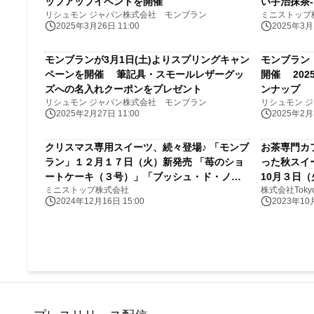
ップアップイベントを開催
い宇治抹茶‐
リシュモン ジャパン株式会社 モンブラン
ミニストップ
2025年3月26日 11:00
2025年3月1
モンブランが3月1日(土)よりスプリングキャン
モンブラン
ペーンを開催 筆記具・スモールレザーグッ
開催 20
ズへの名入れクーポンをプレゼント
ンナップ
リシュモン ジャパン株式会社 モンブラン
リシュモン 
2025年2月27日 11:00
2025年2月3
クリスマス専用スイーツ、続々登場♪ 「モンブ
お茶専門カフ
ラン」１２月１７日（火）新発売 「苺のショ
った秋スイ
ートケーキ（３号）」「ブッシュ・ド・ノエ
10月３日
ミニストップ株式会社
株式会社Tokyo 
ル」
2024年12月16日 15:00
2023年10月