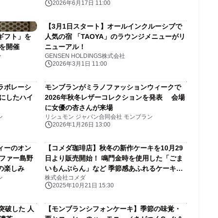
2026年6月17日 11:00
【3月1日スタート】オールインクルーシブで
ギフト」を
人気の宿 「TAOYA」のラウンジメニューがリ
を開催
ニューアル！
ン
GENSEN HOLDINGS株式会社
2026年3月1日 11:00
ラボレーシ
モンブランがミラノファッションウィークで
にしたハイ
2026年秋冬レザーコレクションを発表 会場
に女優の杏さんが来場
ン
リシュモン ジャパン合同会社 モンブラン
2026年1月26日 13:00
ィーのオン
【コメダ珈琲店】秋冬の新作ケーキを10月29
ファー島野
日より販売開始！ 鳴門金時を使用した「ごま
の楽しみ
いもんぶらん」など 季節感あふれるケーキが
ン
株式会社コメダ
勢揃い！
2025年10月21日 15:30
突破した 人
【モンブランシフォンケーキ】季節の味覚・