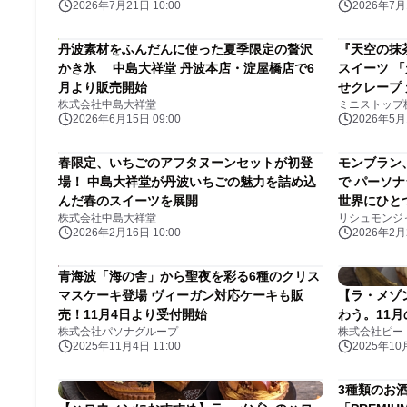
2026年7月21日 10:00
2026年7月1
丹波素材をふんだんに使った夏季限定の贅沢
『天空の抹
かき氷 中島大祥堂 丹波本店・淀屋橋店で6
スイーツ 
月より販売開始
せクレープ
株式会社中島大祥堂
ミニストップ
クリーム」
2026年6月15日 09:00
2026年5月1
春限定、いちごのアフタヌーンセットが初登
モンブラン、
場！ 中島大祥堂が丹波いちごの魅力を詰め込
で パーソ
んだ春のスイーツを展開
世界にひと
株式会社中島大祥堂
リシュモンジ
ゼント
2026年2月16日 10:00
2026年2月2
青海波「海の舎」から聖夜を彩る6種のクリス
マスケーキ登場 ヴィーガン対応ケーキも販
【ラ・メゾ
売！11月4日より受付開始
わう。11
株式会社パソナグループ
株式会社ピー
2025年11月4日 11:00
2025年10月
3種類のお