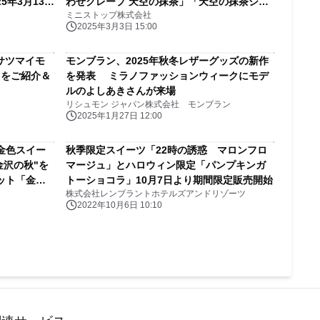
5年3月13日
わせクレープ 天空の抹茶」「天空の抹茶シュ
ミニストップ株式会社
ークリーム」 2025年3月4日（火）より発売
2025年3月3日 15:00
サツマイモ
モンブラン、2025年秋冬レザーグッズの新作
ツをご紹介＆
を発表 ミラノファッションウィークにモデ
ルのよしあきさんが来場
リシュモン ジャパン株式会社 モンブラン
2025年1月27日 12:00
金色スイー
秋季限定スイーツ「22時の誘惑 マロンフロ
金沢の秋"を
マージュ」とハロウィン限定「パンプキンガ
ット「金
トーショコラ」10月7日より期間限定販売開始
株式会社レンブラントホテルズアンドリゾーツ
2022年10月6日 10:10