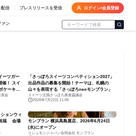
を配信
プレスリリースを受信
ログイン/会員登録
ファン
イーツガー
「さっぽろスイーツコンペティション2027」
〜開催！ スイ
出品作品の募集を開始！テーマは、札幌の
ボケーキが
山々を表現する「さっぽろneoモンブラン」
委員会
スイーツ王国さっぽろ推進協議会
会も初開催
2026年7月22日 11:00
ッションウィ
を祝福 会場
モンブラン 横浜高島屋店、2026年6月24日
(水)にオープン
ン
リシュモンジャパン合同会社 モンブラン