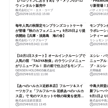
【ハロウィンにおすすめ】ラ・メゾンのハロ
「PREMI
ウィンタルト販売中
り新登場！
株式会社ピー・エス・コープ
パティスリー
2025年10月15日 15:00
2025年10月
毎年人気の秋限定モンブランズコットケーキ
モンブラン
が登場『秋のカフェメニュー』9月25日より提
ラボレーシ
供開始【兵庫・淡路島 海の舎】
ンティー w
株式会社パソナグループ
リシュモン 
2025年9月24日 11:00
2025年9月2
【10月1日スタート】オールインクルーシブで
エシレ・パテ
人気の宿 「TAOYA秋保」のラウンジメニュー
ニューアル
がリニューアル！ 目の前で仕上げるモンブラ
ブ・エシレ
GENSEN HOLDINGS株式会社
片岡物産
ンやフルーツなど17種のメニューを追加
ピスターシュ
2025年9月12日 11:00
2025年9月1
売
【あべのハルカス近鉄本店】フルーツ＆スイ
中島大祥堂
ーツカフェ「フルフルール 近鉄あべのハルカ
新フレーバ
ス店」で 旬のマスカットや秋の味覚を使用し
9月1日より
株式会社近鉄百貨店
株式会社中島
たスイーツが９月１日(月)からスタート
2025年9月2日 13:45
2025年9月1