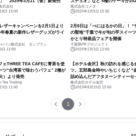
」 2025年3月21（金）新発売
ズデュオ」など 4種のケーキが202
株式会社
株式会社コメダ
(木)より販売開始
9日 15:00
2025年3月5日 15:30
 レザーキャンペーンを2月1日より
2月8日は「べにはるかの日」！ “
25年春夏の新作レザーグッズがライ
の聖地”千葉で今が旬の芋スイー
かとり特産品フェアを開催
ジャパン株式会社 モンブラン
千葉県PRプロジェクト
日 12:00
2025年2月3日 12:00
ェTHREE TEA CAFEに青茶を使
【ホテル金沢】秋の訪れを感じる
ーツ“台湾茶で味わうパフェ” 2種が
ツ。五郎島金時やいちじくなど "
（火）より発売
詰め込んだアフタヌーンティーセ
Tea Trading
株式会社ホテル金沢
鼓」〈KONKU〉の提供を開始
3日 11:00
2023年8月15日 15:00
1