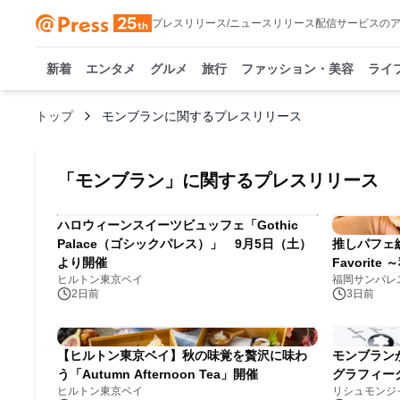
プレスリリース/ニュースリリース配信サービスの
新着
エンタメ
グルメ
旅行
ファッション・美容
ライ
トップ
モンブランに関するプレスリリース
「
モンブラン
」に関するプレスリリース
ハロウィーンスイーツビュッフェ「Gothic
Palace（ゴシックパレス）」 9月5日（土）
推しパフェ総
より開催
Favorit
ヒルトン東京ベイ
福岡サンパレ
2日前
3日前
【ヒルトン東京ベイ】秋の味覚を贅沢に味わ
モンブランが
う「Autumn Afternoon Tea」開催
グラフィー
ヒルトン東京ベイ
リシュモンジ