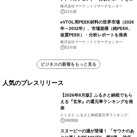
表
株式会社マーケットリサーチセンター
22分前
eVTOL用PEEK材料の世界市場（2026
年～2032年）、市場規模（純PEEK、
改質PEEK）・分析レポートを発表
株式会社マーケットリサーチセンター
52分前
ビジネスの新着をもっと見る
人気のプレスリリース
【2026年8月版】ふるさと納税でもら
える『玄米』の還元率ランキングを発
表
1
とくさと-ふるさと納税還元率ランキング-
3時間前
スヌーピーの湯が登場！ 「サウナのあ