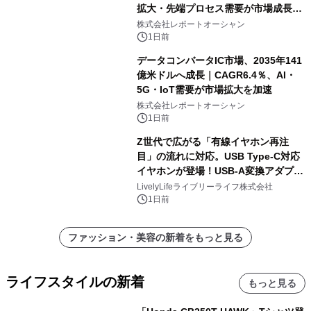
拡大・先端プロセス需要が市場成長を
加速
株式会社レポートオーシャン
1日前
データコンバータIC市場、2035年141
億米ドルへ成長｜CAGR6.4％、AI・
5G・IoT需要が市場拡大を加速
株式会社レポートオーシャン
1日前
Z世代で広がる「有線イヤホン再注
目」の流れに対応。USB Type-C対応
イヤホンが登場！USB-A変換アダプタ
ー付きでスマホからパソコンまで幅広
LivelyLifeライブリーライフ株式会社
く活用可能
1日前
ファッション・美容の新着をもっと見る
ライフスタイルの新着
もっと見る