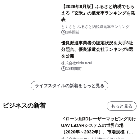
【2026年8月版】ふるさと納税でもら
える『玄米』の還元率ランキングを発
表
とくさと-ふるさと納税還元率ランキング-
3時間前
優良派遣事業者の認定状況を大手8社
分照合、優良派遣会社ランキング6選
を公開
株式会社cielo azul
13時間前
ライフスタイルの新着をもっと見る
ビジネスの新着
もっと見る
ドローン用3Dレーザーマッピング向け
UAV LiDARシステムの世界市場
（2026年～2032年）、市場規模（長
距離LiDARシステム、中距離LiDARシ