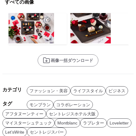
すべての画像
画像一括ダウンロード
カテゴリ
ファッション・美容
ライフスタイル
ビジネス
タグ
モンブラン
コラボレーション
アフタヌーンティー
セントレジスホテル大阪
マイスターシュテュック
Montblanc
ラブレター
Loveletter
Let’sWrite
セントレジスバー