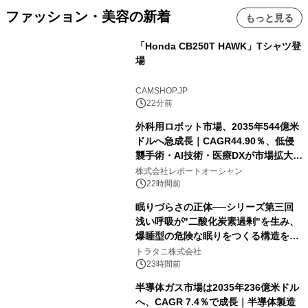
ファッション・美容の新着
もっと見る
「Honda CB250T HAWK」Tシャツ登
場
CAMSHOP.JP
22分前
外科用ロボット市場、2035年544億米
ドルへ急成長｜CAGR44.90％、低侵
襲手術・AI技術・医療DXが市場拡大を
牽引
株式会社レポートオーシャン
22時間前
眠りづらさの正体──シリーズ第三回
浅い呼吸が"二酸化炭素過剰"を生み、
爆睡型の危険な眠りをつくる構造を解
説
トラタニ株式会社
23時間前
半導体ガス市場は2035年236億米ドル
へ、CAGR 7.4％で成長｜半導体製造