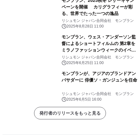
モンブラン、2025秋冬 レザーキャン
ペーンを開催 カリグラフィーが彩
る、世界でたった一つの逸品
リシュモン ジャパン合同会社 モンブラン
2025年8月28日 11:00
モンブラン、ウェス・アンダーソン監
督によるショートフィルムの 第2章を
ミラノファッションウィークのイベン
トで初公開
リシュモン ジャパン合同会社 モンブラン
2025年6月25日 11:00
モンブランが、アジアのブランドアン
バサダーに 俳優ソ・ガンジュンを任命
リシュモン ジャパン合同会社 モンブラン
2025年6月5日 16:00
発行者のリリースをもっと見る