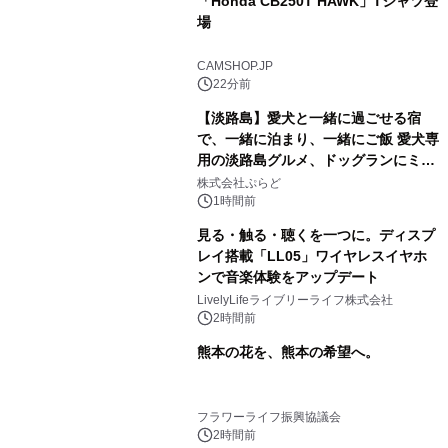
「Honda CB250T HAWK」Tシャツ登
場
CAMSHOP.JP
22分前
【淡路島】愛犬と一緒に過ごせる宿
で、一緒に泊まり、一緒にご飯 愛犬専
用の淡路島グルメ、ドッグランにミニ
プール グランピングとトレーラーハウ
株式会社ぷらど
スの2施設で
1時間前
見る・触る・聴くを一つに。ディスプ
レイ搭載「LL05」ワイヤレスイヤホ
ンで音楽体験をアップデート
LivelyLifeライブリーライフ株式会社
2時間前
熊本の花を、熊本の希望へ。
フラワーライフ振興協議会
2時間前