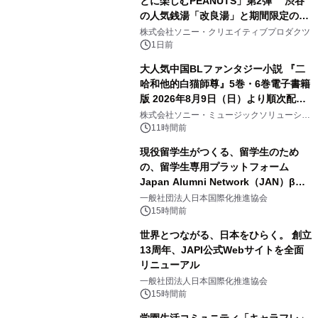
とに楽しむPEANUTS」第2弾 渋谷
の人気銭湯「改良湯」と期間限定のコ
2
ラボレーション サウナイキタイコラ
株式会社ソニー・クリエイティブプロダクツ
ボグッズも発売決定！
1日前
大人気中国BLファンタジー小説 『二
哈和他的白猫師尊』5巻・6巻電子書籍
版 2026年8月9日（日）より順次配信
3
開始
株式会社ソニー・ミュージックソリューショ
ンズ
11時間前
現役留学生がつくる、留学生のため
の、留学生専用プラットフォーム
Japan Alumni Network（JAN）β版
4
をリリース
一般社団法人日本国際化推進協会
15時間前
世界とつながる、日本をひらく。 創立
13周年、JAPI公式Webサイトを全面
リニューアル
5
一般社団法人日本国際化推進協会
15時間前