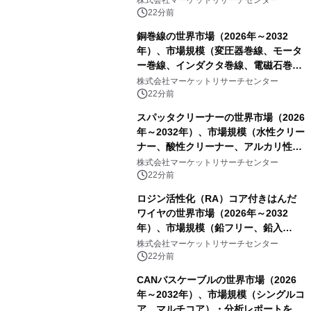
株式会社マーケットリサーチセンター
ステム、短距離LiDARシステム）・分
22分前
析レポートを発表
銅巻線の世界市場（2026年～2032
年）、市場規模（変圧器巻線、モータ
ー巻線、インダクタ巻線、電磁石巻
線）・分析レポートを発表
株式会社マーケットリサーチセンター
22分前
スパッタクリーナーの世界市場（2026
年～2032年）、市場規模（水性クリー
ナー、酸性クリーナー、アルカリ性ク
リーナー、溶剤系クリーナー、半水性
株式会社マーケットリサーチセンター
クリーナー）・分析レポートを発表
22分前
ロジン活性化（RA）コア付きはんだ
ワイヤの世界市場（2026年～2032
年）、市場規模（鉛フリー、鉛入
り）・分析レポートを発表
株式会社マーケットリサーチセンター
22分前
CANバスケーブルの世界市場（2026
年～2032年）、市場規模（シングルコ
ア、マルチコア）・分析レポートを発