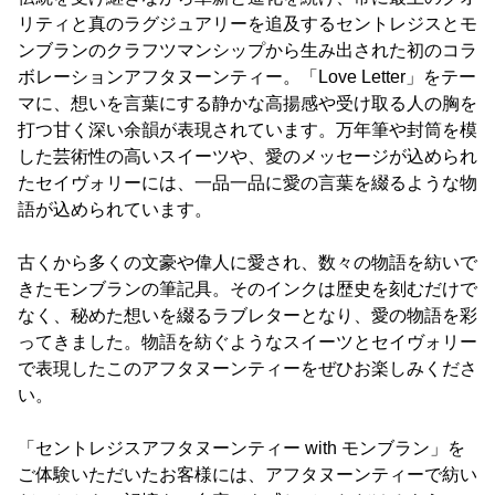
リティと真のラグジュアリーを追及するセントレジスとモ
ンブランのクラフツマンシップから生み出された初のコラ
ボレーションアフタヌーンティー。「Love Letter」をテー
マに、想いを言葉にする静かな高揚感や受け取る人の胸を
打つ甘く深い余韻が表現されています。万年筆や封筒を模
した芸術性の高いスイーツや、愛のメッセージが込められ
たセイヴォリーには、一品一品に愛の言葉を綴るような物
語が込められています。
古くから多くの文豪や偉人に愛され、数々の物語を紡いで
きたモンブランの筆記具。そのインクは歴史を刻むだけで
なく、秘めた想いを綴るラブレターとなり、愛の物語を彩
ってきました。物語を紡ぐようなスイーツとセイヴォリー
で表現したこのアフタヌーンティーをぜひお楽しみくださ
い。
「セントレジスアフタヌーンティー with モンブラン」を
ご体験いただいたお客様には、アフタヌーンティーで紡い